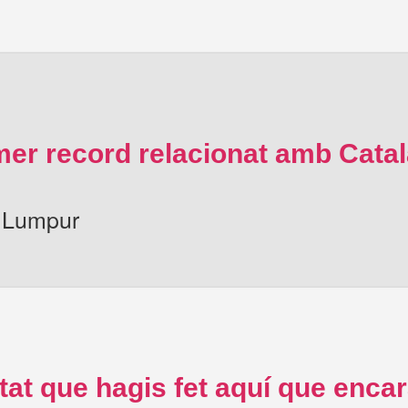
imer record relacionat amb Cat
a Lumpur
tat que hagis fet aquí que enca