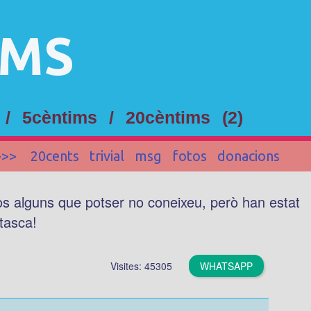
IMS
 /
5cèntims
/
20cèntims
(2)
>>>
20cents
trivial
msg
fotos
donacions
vos alguns que potser no coneixeu, però han estat
 tasca!
Visites: 45305
WHATSAPP