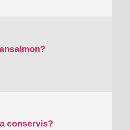
alansalmon?
ra conservis?