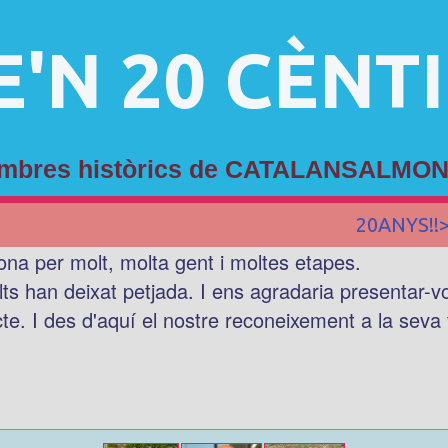
E'N 20 CÈNT
membres històrics de CATALANSALMON
20ANYS!!
ona per molt, molta gent i moltes etapes.
lts han deixat petjada. I ens agradaria presentar-
cte. I des d'aquí el nostre reconeixement a la seva