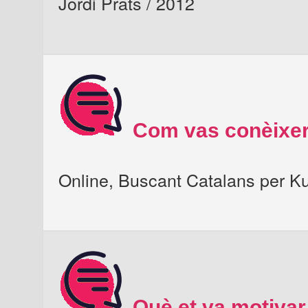
Jordi Prats / 2012
Com vas conèixer
Online, Buscant Catalans per K
Què et va motivar