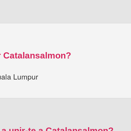
 Catalansalmon?
uala Lumpur
 a unir-te a Catalansalmon?