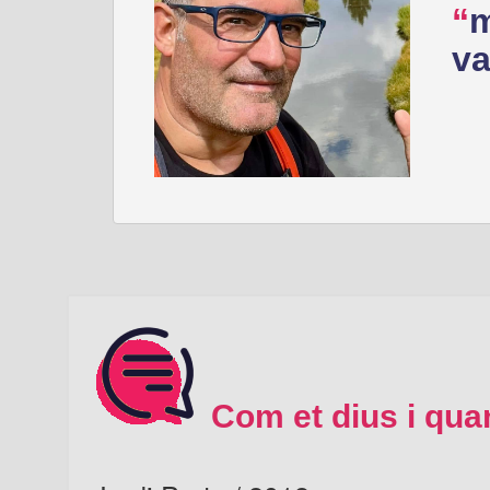
m
va
Com et dius i qua