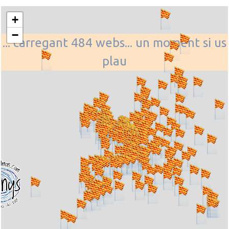
+
−
... carregant 484 webs... un moment si us
plau