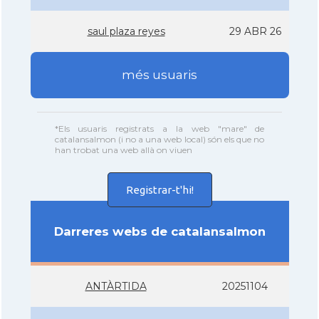
saul plaza reyes
29 ABR 26
més usuaris
*Els usuaris registrats a la web "mare" de
catalansalmon (i no a una web local) són els que no
han trobat una web allà on viuen
Registrar-t'hi!
Darreres webs de catalansalmon
ANTÀRTIDA
20251104