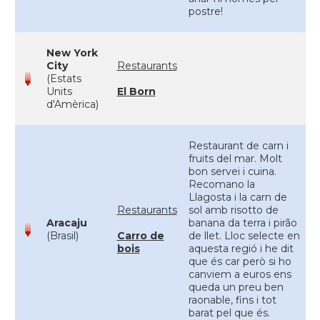
postre!
New York
City
Restaurants
(Estats
Units
El Born
d'Amèrica)
Restaurant de carn i
fruits del mar. Molt
bon servei i cuina.
Recomano la
Llagosta i la carn de
Restaurants
sol amb risotto de
Aracaju
banana da terra i pirão
(Brasil)
Carro de
de llet. Lloc selecte en
bois
aquesta regió i he dit
que és car però si ho
canviem a euros ens
queda un preu ben
raonable, fins i tot
barat pel que és.