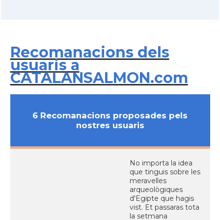
Recomanacions dels
usuaris a
CATALANSALMON.com
6 Recomanacions proposades pels
nostres usuaris
No importa la idea
que tinguis sobre les
meravelles
arqueològiques
d'Egipte que hagis
vist. Et passaras tota
la setmana