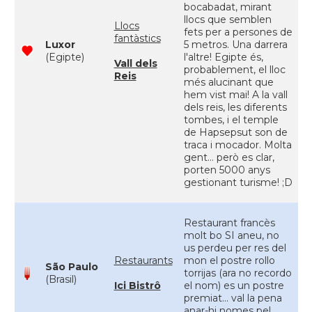
bocabadat, mirant
llocs que semblen
Llocs
fets per a persones de
fantàstics
Luxor
5 metros. Una darrera
(Egipte)
l'altre! Egipte és,
Vall dels
probablement, el lloc
Reis
més alucinant que
hem vist mai! A la vall
dels reis, les diferents
tombes, i el temple
de Hapsepsut son de
traca i mocador. Molta
gent... però es clar,
porten 5000 anys
gestionant turisme! ;D
Restaurant francès
molt bo SI aneu, no
us perdeu per res del
Restaurants
mon el postre rollo
São Paulo
torrijas (ara no recordo
(Brasil)
Ici Bistrô
el nom) es un postre
premiat... val la pena
anar-hi nomes pel