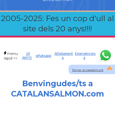
2005-2025: Fes un cop d'ull al
site dels 20 anys!!!!
menu
20
Allotjament
Emergències
whatsapp
ANYS!
a
a
ràpid >>
Tornar al capdamunt
Benvingudes/ts a
CATALANSALMON.com