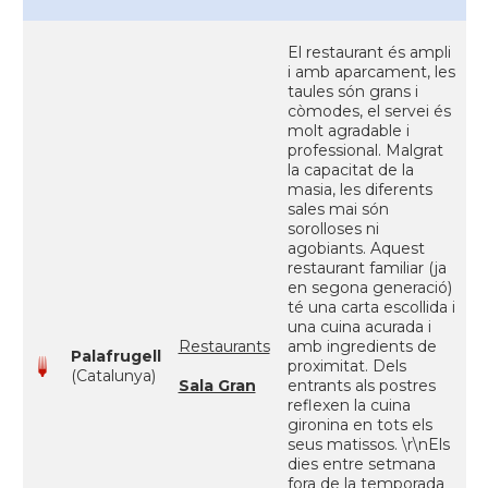
El restaurant és ampli
i amb aparcament, les
taules són grans i
còmodes, el servei és
molt agradable i
professional. Malgrat
la capacitat de la
masia, les diferents
sales mai són
sorolloses ni
agobiants. Aquest
restaurant familiar (ja
en segona generació)
té una carta escollida i
una cuina acurada i
Restaurants
amb ingredients de
Palafrugell
proximitat. Dels
(Catalunya)
Sala Gran
entrants als postres
reflexen la cuina
gironina en tots els
seus matissos. \r\nEls
dies entre setmana
fora de la temporada