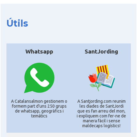
Útils
Whatsapp
SantJording
A Catalansalmon gestionem o
A Santjording.com reunim
formem part d'uns 250 grups
les diades de SantJordi
de whatsapp, geogràfics i
que es fan arreu del mon,
temàtics
i expliquem com fer-ne de
manera fàcil i sense
maldecaps logí­stics!