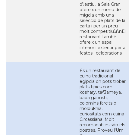
d\'estiu, la Sala Gran
ofereix un menu de
migdia amb una
selecció de plats de la
carta i per un preu
molt competitiu.\r\nEl
restaurant també
ofereix un espai
interior i exterior per a
festes i celebracions.
És un restaurant de
cuina tradicional
egipcia on pots trobar
plats tipics com
koshary, ta\'3ameya,
baba ganush,
colomins farcits o
moloukhia, i
curiositats com cuina
Circassiana. Molt
recomanables són els
postres. Proveu l'Um