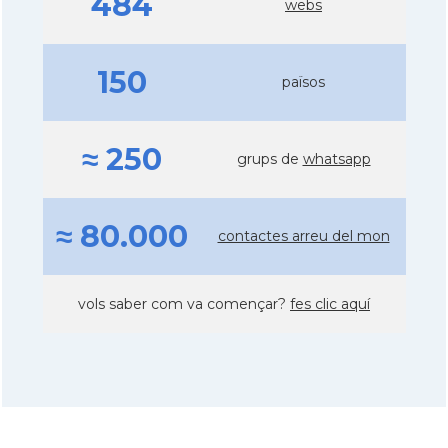
484
webs
150
països
≈ 250
grups de
whatsapp
≈ 80.000
contactes arreu del mon
vols saber com va començar?
fes clic aquí