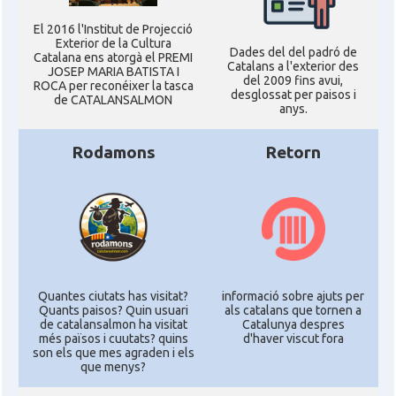
El 2016 l'Institut de Projecció
Exterior de la Cultura
Dades del del padró de
Catalana ens atorgà el PREMI
Catalans a l'exterior des
JOSEP MARIA BATISTA I
del 2009 fins avui,
ROCA per reconéixer la tasca
desglossat per paisos i
de CATALANSALMON
anys.
Rodamons
Retorn
Quantes ciutats has visitat?
informació sobre ajuts per
Quants paisos? Quin usuari
als catalans que tornen a
de catalansalmon ha visitat
Catalunya despres
més països i cuutats? quins
d'haver viscut fora
son els que mes agraden i els
que menys?