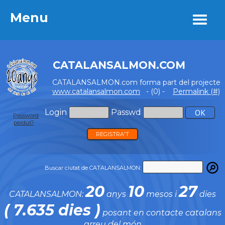
Menu
Menu
CATALANSALMON.COM
CATALANSALMON.com forma part del projecte
www.catalansalmon.com
- (0) -
Permalink (#)
Login
Passwd
Password
perdut?
REGISTRA'T
Buscar ciutat de CATALANSALMON:
20
10
27
CATALANSALMON:
anys
mesos i
dies
( 7.635 dies )
posant en contacte catalans
arreu del món