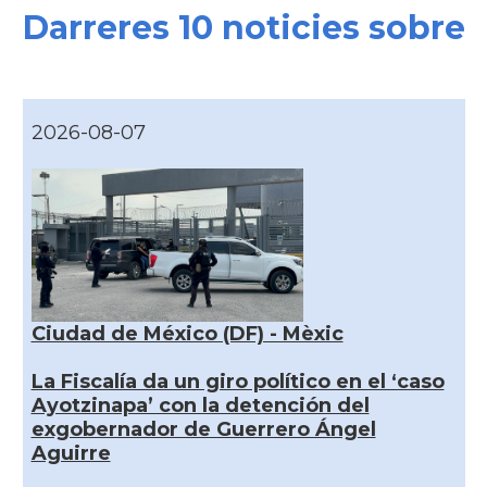
Darreres 10 noticies sobre
2026-08-07
Ciudad de México (DF) - Mèxic
La Fiscalía da un giro político en el ‘caso
Ayotzinapa’ con la detención del
exgobernador de Guerrero Ángel
Aguirre