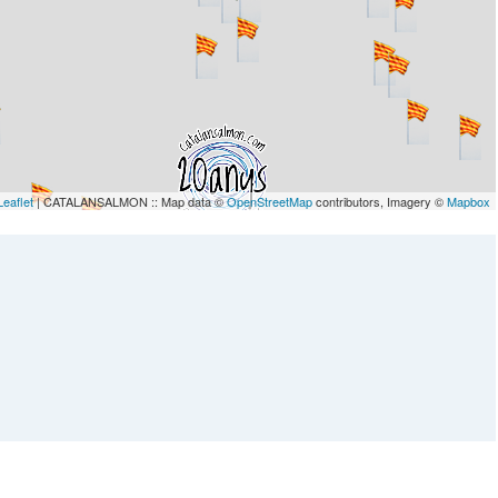
Leaflet
| CATALANSALMON :: Map data ©
OpenStreetMap
contributors, Imagery ©
Mapbox