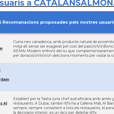
usuaris a CATALANSALMON
6 Recomanacions proposades pels nostres usuari
Cuina neo canadenca, amb producte natural de proximita
mitja alt sense ser exagerat pel cost del pais.\r\n\r\nBon
H
REMAI Modern enfront del riu que complementariament p
per donació.\r\n\r\nUn dels bons moments per visitar la 
r
A
rdam
Establert per la Tasha (una chef sud-africana amb arrels 
s Al
restaurants. A Dubai, tambe n\'hi ha a Galleria Mall, Al Bars
sempre, sempre consistent a tots els restaurants; el per
la decoracio interior, es un raco per deleitar-s\'hi.