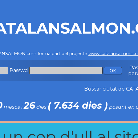
ATALANSALMON
NSALMON.com forma part del projecte
www.catalansalmon.c
Pa
Passwd
per
Buscar ciutat de C
0
26
( 7.634 dies )
mesos i
dies
posant en c
n cop d'ull al site