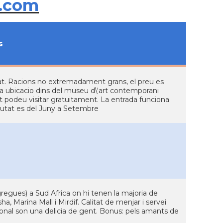
.com
s
t. Racions no extremadament grans, el preu es
ica ubicacio dins del museu d\'art contemporani
odeu visitar gratuitament. La entrada funciona
ciutat es del Juny a Setembre
gregues) a Sud Africa on hi tenen la majoria de
ha, Marina Mall i Mirdif. Calitat de menjar i servei
sonal son una delicia de gent. Bonus: pels amants de