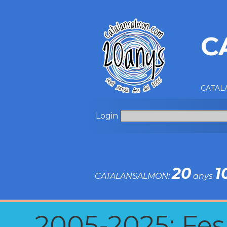
C
CATALA
Login
20
1
CATALANSALMON:
anys
2005-2025: Fes u