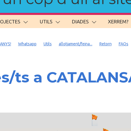
ROJECTES
UTILS
DIADES
XERREM?
 ANYS!
Whatsapp
Utils
allotjament/feina...
Retorn
FAQs
es/ts a CATALAN