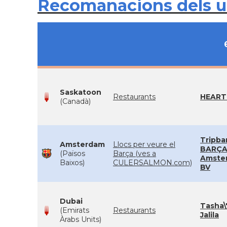
Recomanacions dels 
Saskatoon
Restaurants
HEART
(Canadà)
Tripba
Amsterdam
Llocs per veure el
BARÇ
(Països
Barça (ves a
Amste
Baixos)
CULERSALMON.com)
BV
Dubai
Tasha\'
(Emirats
Restaurants
Jalila
Àrabs Units)