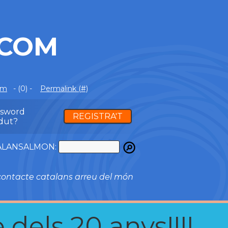
.COM
om
- (0) -
Permalink (#)
ssword
REGISTRA'T
dut?
ATALANSALMON:
ontacte catalans arreu del món
 dels 20 anys!!!!