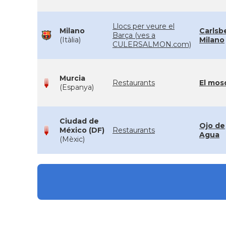
Llocs per veure el
Milano
Carlsb
Barça (ves a
(Itàlia)
Milano
CULERSALMON.com)
Murcia
Restaurants
El mos
(Espanya)
Ciudad de
Ojo de
México (DF)
Restaurants
Agua
(Mèxic)