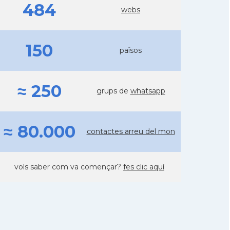
484
webs
150
països
≈ 250
grups de
whatsapp
≈ 80.000
contactes arreu del mon
vols saber com va començar?
fes clic aquí