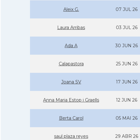
Aleix G.
07 JUL 26
Laura Arribas
03 JUL 26
Ada A
30 JUN 26
Calapastora
25 JUN 26
Joana SV
17 JUN 26
Anna Maria Estop i Graells
12 JUN 26
Berta Carol
05 MAI 26
saul plaza reyes
29 ABR 26