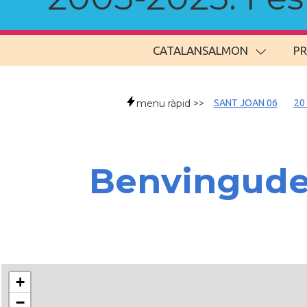
CATALANSALMON
P
menu ràpid >>
SANT JOAN 06
20
Benvingud
+
−