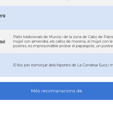
erg
Plats tradicionals de Murcia i de la zona de Cabo de P
qui
mújol con almendra, els callos de morena, el mújol con lec
postres, es imprescindible probar el paparajote, un postre 
El lloc per esmorçar dels hipsters de La Condesa Sucs i
Més recomanacions de