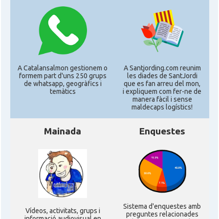
A Catalansalmon gestionem o
A Santjording.com reunim
formem part d'uns 250 grups
les diades de SantJordi
de whatsapp, geogràfics i
que es fan arreu del mon,
temàtics
i expliquem com fer-ne de
manera fàcil i sense
maldecaps logí­stics!
Mainada
Enquestes
Sistema d'enquestes amb
Ví­deos, activitats, grups i
preguntes relacionades
informació audiovisual en