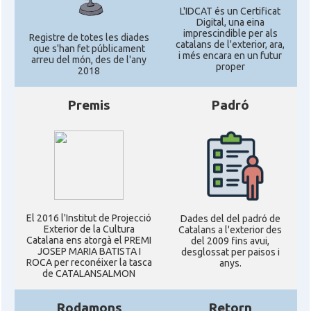
L'IDCAT és un Certificat
Digital, una eina
imprescindible per als
Registre de totes les diades
catalans de l'exterior, ara,
que s'han fet públicament
i més encara en un futur
arreu del món, des de l'any
proper
2018
Premis
Padró
El 2016 l'Institut de Projecció
Dades del del padró de
Exterior de la Cultura
Catalans a l'exterior des
Catalana ens atorgà el PREMI
del 2009 fins avui,
JOSEP MARIA BATISTA I
desglossat per paisos i
ROCA per reconéixer la tasca
anys.
de CATALANSALMON
Rodamons
Retorn