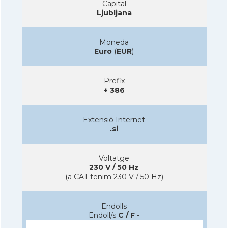
Capital
Ljubljana
Moneda
Euro
(
EUR
)
Prefix
+ 386
Extensió Internet
.si
Voltatge
230 V / 50 Hz
(a CAT tenim 230 V / 50 Hz)
Endolls
Endoll/s
C / F
-