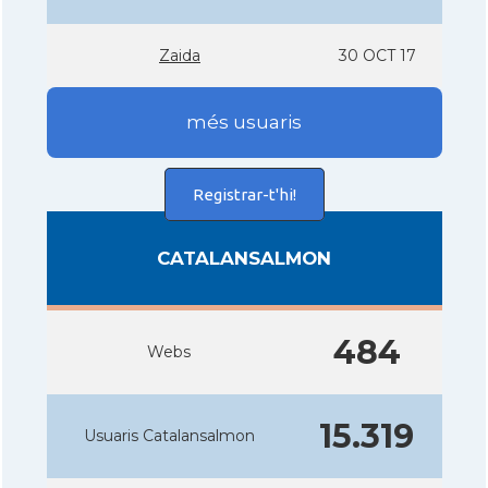
Zaida
30 OCT 17
més usuaris
Registrar-t'hi!
CATALANSALMON
484
Webs
15.319
Usuaris Catalansalmon