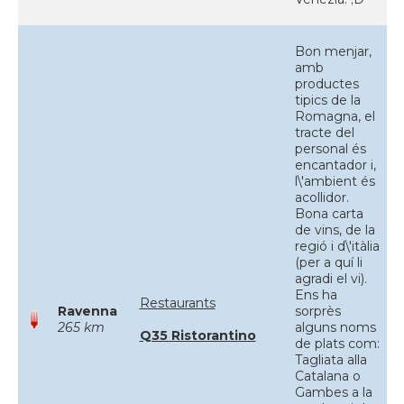
Bon menjar,
amb
productes
tipics de la
Romagna, el
tracte del
personal és
encantador i,
l\'ambient és
acollidor.
Bona carta
de vins, de la
regió i d\'itàlia
(per a quí li
agradi el vi).
Ens ha
Restaurants
Ravenna
sorprès
265 km
alguns noms
Q35 Ristorantino
de plats com:
Tagliata alla
Catalana o
Gambes a la