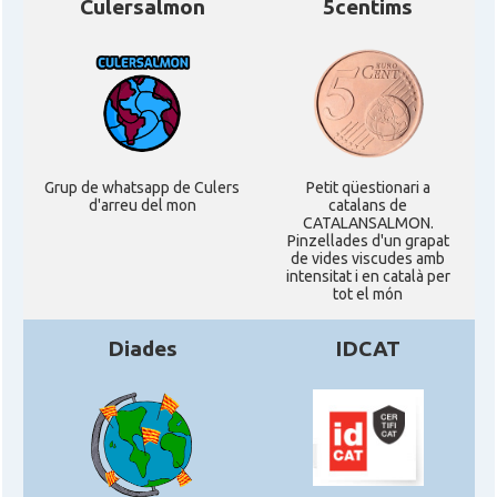
Culersalmon
5centims
Grup de whatsapp de Culers
Petit qüestionari a
d'arreu del mon
catalans de
CATALANSALMON.
Pinzellades d'un grapat
de vides viscudes amb
intensitat i en català per
tot el món
Diades
IDCAT