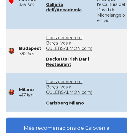
359 km
Galleria
l'escultura del
dell\'Accademia
David de
Michelangelo
en viu...
Llocs per veure el
Barça (ves a
Budapest
CULERSALMON.com)
382 km
Becketts Irish Bar i
Restaurant
Llocs per veure el
Barça (ves a
Milano
CULERSALMON.com)
417 km
Carlsberg Milano
Més recomanacions de Eslovènia