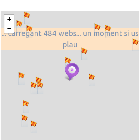
+
−
... carregant 484 webs... un moment si us
plau