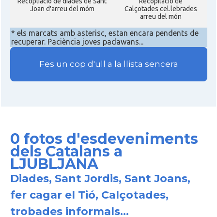
Recopliacio de diades de Sant
Recopilació de
Joan d'arreu del móm
Calçotades cel.lebrades
arreu del món
* els marcats amb asterisc, estan encara pendents de
recuperar. Paciència joves padawans...
Fes un cop d'ull a la llista sencera
0 fotos d'esdeveniments
dels Catalans a
LJUBLJANA
Diades, Sant Jordis, Sant Joans,
fer cagar el Tió, Calçotades,
trobades informals...