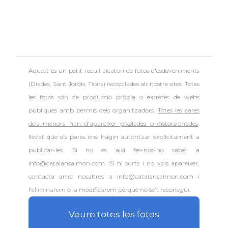
Aquest és un petit recull aleatori de
fotos d'esdeveniments
(Diades, Sant Jordis, Tions) recopilades als nostre sites. Totes
les fotos són de producció pròpia o extretes de webs
públiques amb permís dels organitzadors.
Totes les cares
dels menors han d'aparèixer pixelades o distorsionades
,
llevat que els pares ens hagin autoritzar explícitament a
publicar-les. Si no és així fes-nos-ho saber a
info@catalansalmon.com. Si hi surts i no vols aparèixer,
contacta amb nosaltres a info@catalansalmon.com i
l'eliminarem o la modificarem perquè no se't reconegui.
Veure totes les fotos