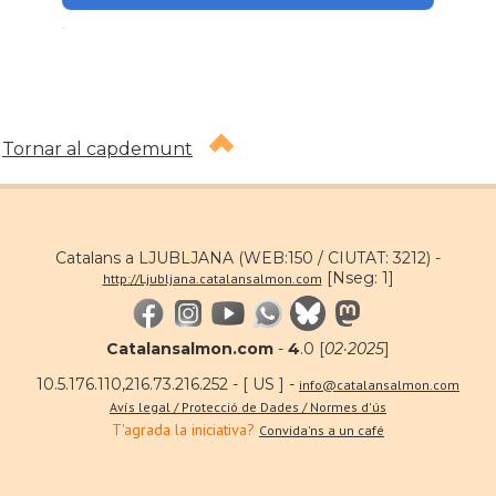
.
Tornar al capdemunt
Catalans a LJUBLJANA (WEB:150 / CIUTAT: 3212) -
[Nseg: 1]
http://Ljubljana.catalansalmon.com
Catalansalmon.com
-
4
.0 [
02·2025
]
10.5.176.110,216.73.216.252 - [ US ] -
info@catalansalmon.com
Avís legal / Protecció de Dades / Normes d'ús
T'agrada la iniciativa?
Convida'ns a un café