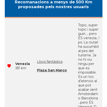
Recomanacions a menys de 500 Km
proposades pels nostres usuaris
Topic, super
topic i super
guiri.... pero
ÉS venezia...!
ps: La ciutat
ha sucumbit
al pes del
turisme. Ja
no hi viu
Llocs fantàstics
Venezia
ningu per
181 km
que es
Piaza San Marco
impossible.
Es un toc
d'atencio al
que pot
acabar sent
Amsterdam
o Barcelona
...però ÉS
Venezia! ;D