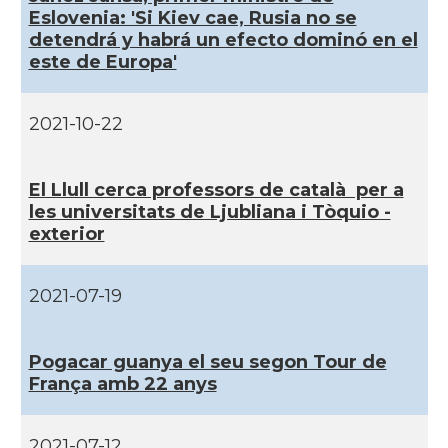
Eslovenia: 'Si Kiev cae, Rusia no se
detendrá y habrá un efecto dominó en el
este de Europa'
2021-10-22
El Llull cerca professors de català per a
les universitats de Ljubliana i Tòquio -
exterior
2021-07-19
Pogacar guanya el seu segon Tour de
França amb 22 anys
2021-07-12