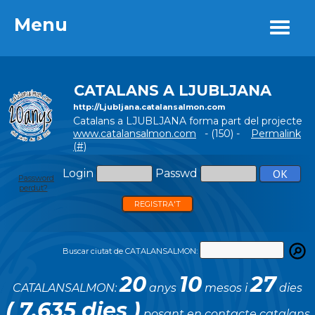
Menu
Menu
CATALANS A LJUBLJANA
http://Ljubljana.catalansalmon.com
Catalans a LJUBLJANA forma part del projecte
www.catalansalmon.com
- (150) -
Permalink
(#)
Login
Passwd
Password
perdut?
REGISTRA'T
Buscar ciutat de CATALANSALMON:
20
10
27
CATALANSALMON:
anys
mesos i
dies
( 7.635 dies )
posant en contacte catalans