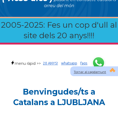
arreu del món
2005-2025: Fes un cop d'ull al
site dels 20 anys!!!!
menu ràpid >>
20 ANYS!
whatsapp
faqs
Tornar al capdamunt
Benvingudes/ts a
Catalans a LJUBLJANA