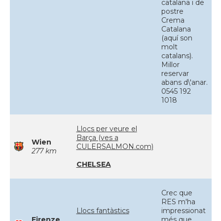
catalana i de
postre
Crema
Catalana
(aquí son
molt
catalans).
Millor
reservar
abans d\'anar.
0545 192
1018
Llocs per veure el
Barça (ves a
Wien
CULERSALMON.com)
277 km
CHELSEA
Crec que
RES m'ha
Llocs fantàstics
impressionat
Firenze
més que