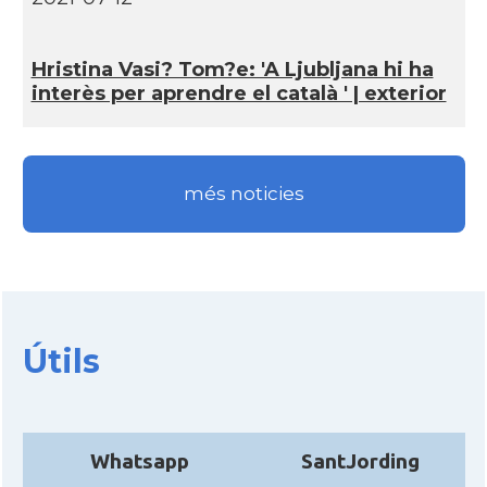
Hristina Vasi? Tom?e: 'A Ljubljana hi ha
interès per aprendre el català ' | exterior
més noticies
Útils
Whatsapp
SantJording