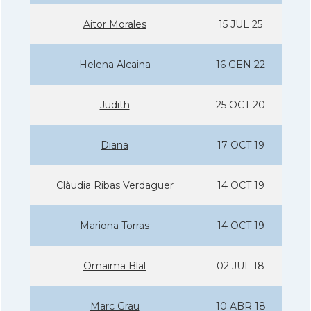
Aitor Morales
15 JUL 25
Helena Alcaina
16 GEN 22
Judith
25 OCT 20
Diana
17 OCT 19
Clàudia Ribas Verdaguer
14 OCT 19
Mariona Torras
14 OCT 19
Omaima Blal
02 JUL 18
Marc Grau
10 ABR 18