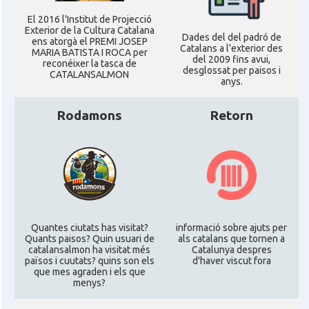
El 2016 l'Institut de Projecció
Exterior de la Cultura Catalana
Dades del del padró de
ens atorgà el PREMI JOSEP
Catalans a l'exterior des
MARIA BATISTA I ROCA per
del 2009 fins avui,
reconéixer la tasca de
desglossat per paisos i
CATALANSALMON
anys.
Rodamons
Retorn
Quantes ciutats has visitat?
informació sobre ajuts per
Quants paisos? Quin usuari de
als catalans que tornen a
catalansalmon ha visitat més
Catalunya despres
països i cuutats? quins son els
d'haver viscut fora
que mes agraden i els que
menys?