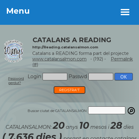
Menu
Menu
CATALANS A READING
http://Reading.catalansalmon.com
Catalans a READING forma part del projecte
www.catalansalmon.com
- (192) -
Permalink
(#)
Login
Passwd
Password
perdut?
REGISTRA'T
Buscar ciutat de CATALANSALMON:
20
10
28
CATALANSALMON:
anys
mesos i
dies
( 7.636 dies )
posant en contacte catalans