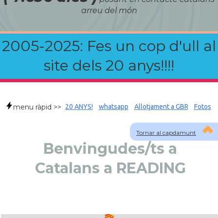
arreu del món
2005-2025: Fes un cop d'ull al
site dels 20 anys!!!!
menu ràpid >>
20 ANYS!
whatsapp
Allotjament a GBR
Fotos
Tornar al capdamunt
Benvingudes/ts a
Catalans a READING