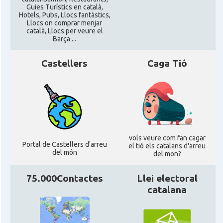
CAMON
Catalans a SHEFFIELD
Guies Turístics en català,
Hotels, Pubs, Llocs fantàstics,
Llocs on comprar menjar
català, Llocs per veure el
CAMON
Catalans a SOUTHAMPTON
Barça ...
Castellers
Caga Tió
CAMON
Catalans a STIRLING
CAMON
Catalans a WIGHT
CAMON
Catalans a YORK
vols veure com fan cagar
Portal de Castellers d'arreu
el tió els catalans d'arreu
Casal
Catalans UK
del món
del mon?
75.000Contactes
Llei electoral
Casal
Centre Català d'Escòcia
catalana
Delegació del Govern al Regne Unit i
Delegació
Irlanda