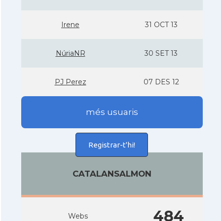
Irene
31 OCT 13
NúriaNR
30 SET 13
PJ Perez
07 DES 12
més usuaris
Registrar-t'hi!
CATALANSALMON
484
Webs