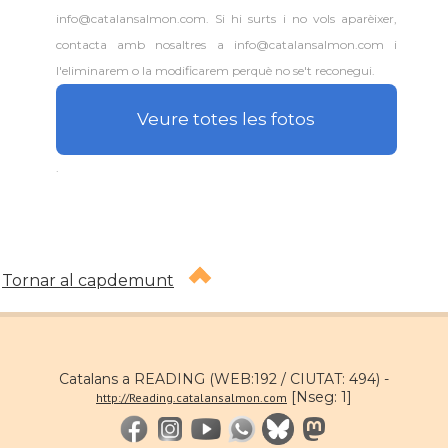
info@catalansalmon.com. Si hi surts i no vols aparèixer,
contacta amb nosaltres a info@catalansalmon.com i
l'eliminarem o la modificarem perquè no se't reconegui.
Veure totes les fotos
.
Tornar al capdemunt
Catalans a READING (WEB:192 / CIUTAT: 494) -
[Nseg: 1]
http://Reading.catalansalmon.com