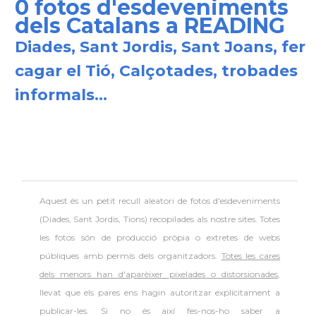
0 fotos d'esdeveniments
dels Catalans a READING
Diades, Sant Jordis, Sant Joans, fer
cagar el Tió, Calçotades, trobades
informals...
Aquest és un petit recull aleatori de
fotos d'esdeveniments
(Diades, Sant Jordis, Tions) recopilades als nostre sites. Totes
les fotos són de producció pròpia o extretes de webs
públiques amb permís dels organitzadors.
Totes les cares
dels menors han d'aparèixer pixelades o distorsionades
,
llevat que els pares ens hagin autoritzar explícitament a
publicar-les. Si no és així fes-nos-ho saber a