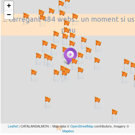
+
−
... carregant 484 webs... un moment si us
plau
Leaflet
| CATALANSALMON :: Map data ©
OpenStreetMap
contributors, Imagery ©
Mapbox