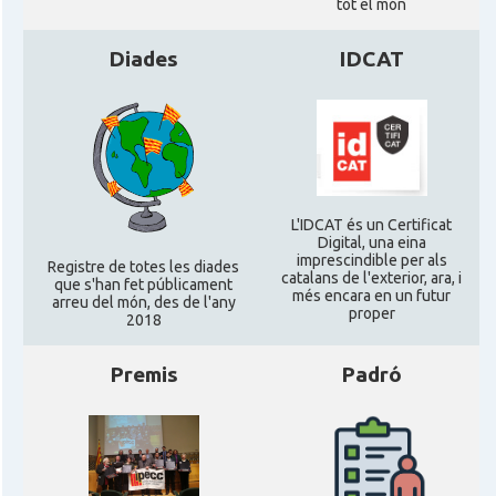
tot el món
Diades
IDCAT
L'IDCAT és un Certificat
Digital, una eina
imprescindible per als
Registre de totes les diades
catalans de l'exterior, ara, i
que s'han fet públicament
més encara en un futur
arreu del món, des de l'any
proper
2018
Premis
Padró