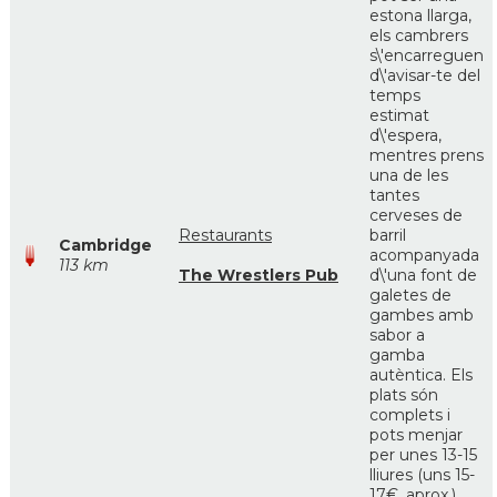
estona llarga,
els cambrers
s\'encarreguen
d\'avisar-te del
temps
estimat
d\'espera,
mentres prens
una de les
tantes
cerveses de
Restaurants
barril
Cambridge
acompanyada
113 km
The Wrestlers Pub
d\'una font de
galetes de
gambes amb
sabor a
gamba
autèntica. Els
plats són
complets i
pots menjar
per unes 13-15
lliures (uns 15-
17€, aprox.)