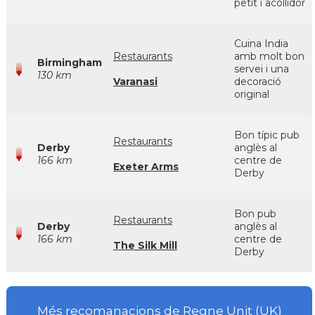
petit i acollidor
Cuina India
Restaurants
amb molt bon
Birmingham
servei i una
130 km
Varanasi
decoració
original
Bon típic pub
Restaurants
Derby
anglès al
166 km
centre de
Exeter Arms
Derby
Bon pub
Restaurants
Derby
anglès al
166 km
centre de
The Silk Mill
Derby
Més recomanacions de Regne Unit (UK)