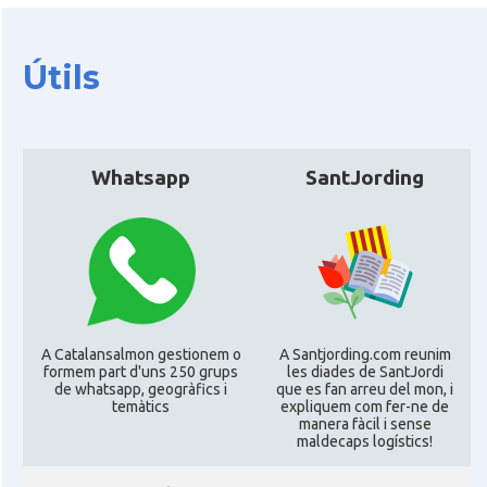
CAMON
Catalans a Ipswich
Útils
CAMON
Catalans a KETTERING
CAMON
Catalans a Leeds - Uk
Whatsapp
SantJording
CAMON
Catalans a LEICESTER
CAMON
Catalans a Lincoln
CAMON
Catalans a LIVERPOOL
A Catalansalmon gestionem o
A Santjording.com reunim
formem part d'uns 250 grups
les diades de SantJordi
de whatsapp, geogràfics i
que es fan arreu del mon, i
temàtics
expliquem com fer-ne de
CAMON
CATALANS A LONDON - Londres
manera fàcil i sense
maldecaps logí­stics!
CAMON
CATALANS A MANCHESTER