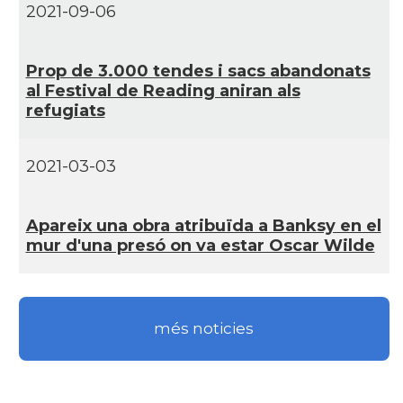
CAMON
Catalans a DERRY
2021-09-06
CAMON
CATALANS A EDINBURGH
Prop de 3.000 tendes i sacs abandonats
al Festival de Reading aniran als
CAMON
Catalans a Enniskillen
refugiats
CAMON
Catalans a EXETER
2021-03-03
Catalans a Glasgow -Escòcia -
CAMON
Apareix una obra atribuïda a Banksy en el
Scotland
mur d'una presó on va estar Oscar Wilde
CAMON
Catalans a GUERNSEY
més noticies
CAMON
CATALANS A GUILDFORD
CAMON
Catalans a HEREFORD