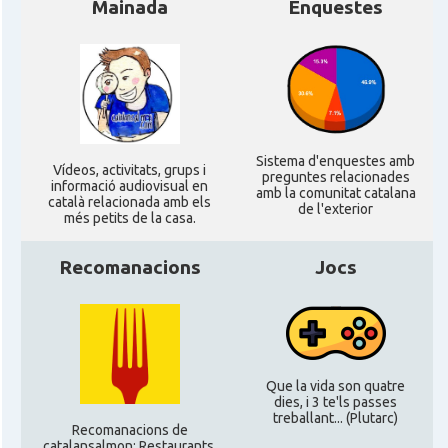
Mainada
Enquestes
CAMON
Catalans a MILTON KEYNES
CAMON
Catalans a Newcastle upon Tyne
Sistema d'enquestes amb
CAMON
Catalans a NOTTINGHAM
Ví­deos, activitats, grups i
preguntes relacionades
informació audiovisual en
amb la comunitat catalana
català relacionada amb els
de l'exterior
més petits de la casa.
CAMON
Catalans a OXFORD, UK, Anglaterra
Recomanacions
Jocs
CAMON
Catalans a Portsmouth
CAMON
Catalans a READING
Que la vida son quatre
CAMON
Catalans a RUGBY
dies, i 3 te'ls passes
treballant... (Plutarc)
Recomanacions de
catalansalmon; Restaurants,