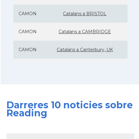
CAMON
Catalans a BRISTOL
CAMON
Catalans a CAMBRIDGE
CAMON
Catalans a Canterbury, UK
CAMON
Catalans a Cardiff
CAMON
Catalans a Chelmsford
Darreres 10 noticies sobre
CAMON
Catalans a CHELTENHAM
Reading
CAMON
Catalans a Chester