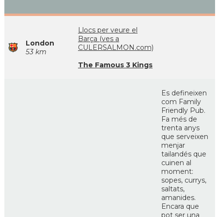
Llocs per veure el
Barça (ves a
London
CULERSALMON.com)
53 km
The Famous 3 Kings
Es defineixen
com Family
Friendly Pub.
Fa més de
trenta anys
que serveixen
menjar
tailandés que
cuinen al
moment:
sopes, currys,
saltats,
amanides.
Encara que
pot ser una