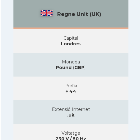
Regne Unit (UK)
Capital
Londres
Moneda
Pound
(
GBP
)
Prefix
+ 44
Extensió Internet
.uk
Voltatge
230 V / 50 Hz