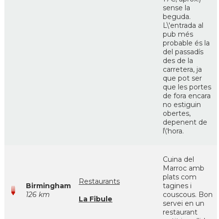
sense la
beguda.
L\'entrada al
pub més
probable és la
del passadís
des de la
carretera, ja
que pot ser
que les portes
de fora encara
no estiguin
obertes,
depenent de
l\'hora.
Cuina del
Marroc amb
plats com
Restaurants
Birmingham
tagines i
126 km
couscous. Bon
La Fibule
servei en un
restaurant