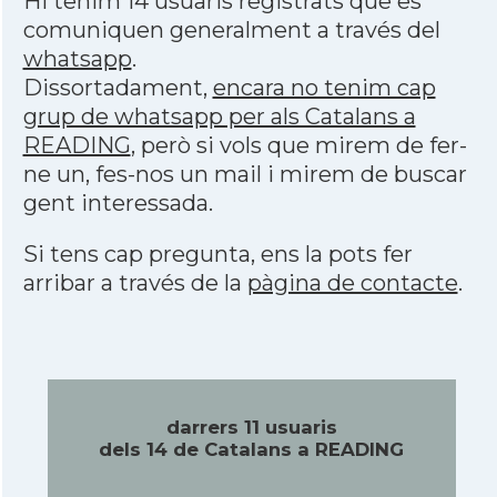
Hi tenim 14 usuaris registrats que es
comuniquen generalment a través del
whatsapp
.
Dissortadament,
encara no tenim cap
grup de whatsapp per als Catalans a
READING
, però si vols que mirem de fer-
ne un, fes-nos un mail i mirem de buscar
gent interessada.
Si tens cap pregunta, ens la pots fer
arribar a través de la
pàgina de contacte
.
darrers 11 usuaris
dels 14 de Catalans a READING