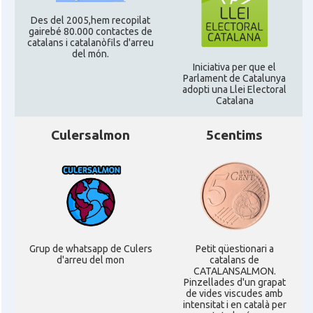
Des del 2005,hem recopilat
Consolat
Consolat general a Edinburgh
gairebé 80.000 contactes de
catalans i catalanòfils d'arreu
del món.
Iniciativa per que el
Consolat
Consolat general a London
Parlament de Catalunya
adopti una Llei Electoral
Catalana
Ambaixada espanyola a Regne Unit
Ambaixada
(UK)
Culersalmon
5centims
* + ambaixades i consolats
Grup de whatsapp de Culers
Petit qüestionari a
d'arreu del mon
catalans de
CATALANSALMON.
Pinzellades d'un grapat
de vides viscudes amb
intensitat i en català per