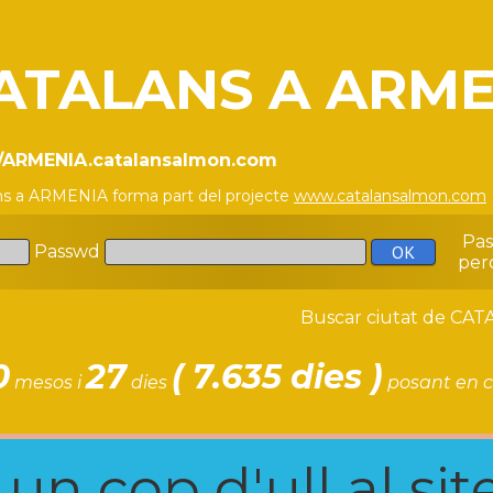
ATALANS A ARME
//ARMENIA.catalansalmon.com
ns a ARMENIA forma part del projecte
www.catalansalmon.com
Pa
Passwd
per
Buscar ciutat de C
0
27
( 7.635 dies )
mesos i
dies
posant en c
n cop d'ull al site