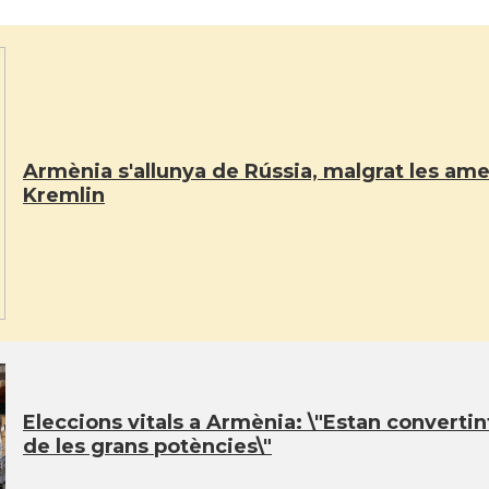
Armènia s'allunya de Rússia, malgrat les a
Kremlin
Eleccions vitals a Armènia: \"Estan convertin
de les grans potències\"