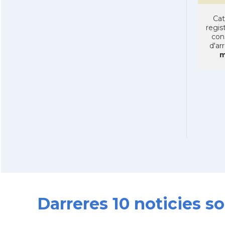
Cat
regist
con
d'ar
m
Darreres 10 noticies 