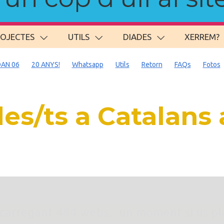
ROJECTES
UTILS
DIADES
XERREM?
AN 06
20 ANYS!
Whatsapp
Utils
Retorn
FAQs
Fotos
es/ts a Catalans
. carregant 484 webs... un moment si us p