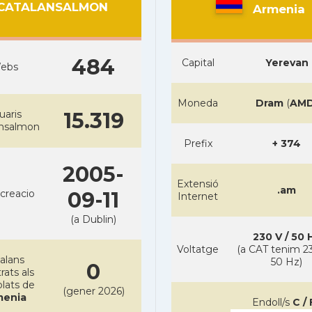
CATALANSALMON
Armenia
484
Capital
Yerevan
ebs
Moneda
Dram
(
AM
uaris
15.319
ansalmon
Prefix
+ 374
2005-
Extensió
.am
creacio
09-11
Internet
(a Dublin)
230 V / 50 
Voltatge
(a CAT tenim 23
alans
50 Hz)
0
rats als
lats de
(gener 2026)
menia
Endoll/s
C / 