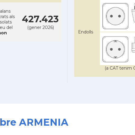
alans
427.423
rats als
solats
reu del
(gener 2026)
Endolls
on
(a CAT tenim C
sobre ARMENIA