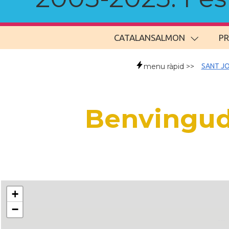
CATALANSALMON
P
menu ràpid >>
SANT JO
Benvingud
+
−
..