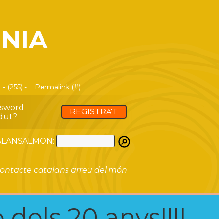
NIA
- (255) -
Permalink (#)
ssword
REGISTRA'T
dut?
ATALANSALMON:
ontacte catalans arreu del món
 dels 20 anys!!!!