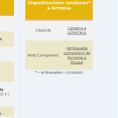
Organitzacions catalanes*
a Armenia
Catalans a
CAMON
ARMENIA
D
)
(ambaixada
competent de
Amb.Competent
Armenia a
Rússia)
* + ambaixades i consolats
Hz
0 V /
F
-