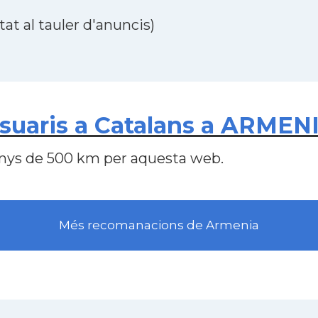
at al tauler d'anuncis)
suaris a Catalans a ARMEN
nys de 500 km per aquesta web.
Més recomanacions de Armenia