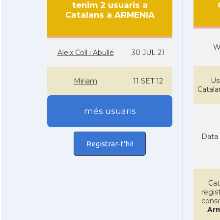
tenim 2 usuaris a
Catalans a ARMENIA
W
Aleix Coll i Abullé
30 JUL 21
Us
Miriam
11 SET 12
Catal
més usuaris
Data 
Registrar-t'hi!
Cat
regist
conso
Ar