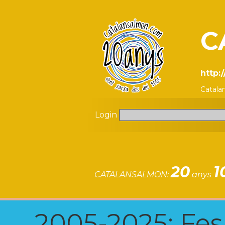
C
http:
Catala
Login
20
1
CATALANSALMON:
anys
2005-2025: Fes u