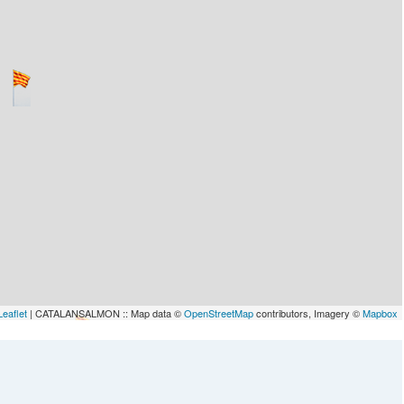
Leaflet
| CATALANSALMON :: Map data ©
OpenStreetMap
contributors, Imagery ©
Mapbox