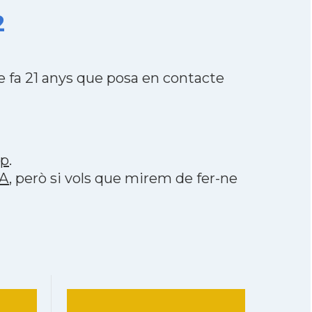
2
 fa 21 anys que posa en contacte
pp
.
IA
, però si vols que mirem de fer-ne