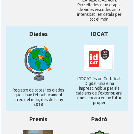
CATALANSALMON.
Pinzellades d'un grapat
de vides viscudes amb
intensitat i en català per
tot el món
Diades
IDCAT
L'IDCAT és un Certificat
Digital, una eina
imprescindible per als
Registre de totes les diades
catalans de l'exterior, ara,
que s'han fet públicament
i més encara en un futur
arreu del món, des de l'any
proper
2018
Premis
Padró