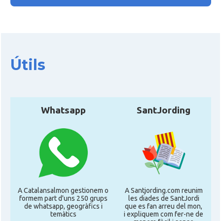
Útils
Whatsapp
SantJording
A Catalansalmon gestionem o
A Santjording.com reunim
formem part d'uns 250 grups
les diades de SantJordi
de whatsapp, geogràfics i
que es fan arreu del mon,
temàtics
i expliquem com fer-ne de