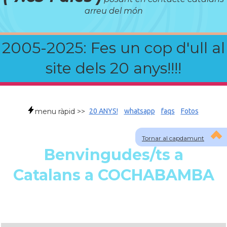
arreu del món
2005-2025: Fes un cop d'ull al
site dels 20 anys!!!!
menu ràpid >>
20 ANYS!
whatsapp
faqs
Fotos
Tornar al capdamunt
Benvingudes/ts a
Catalans a COCHABAMBA