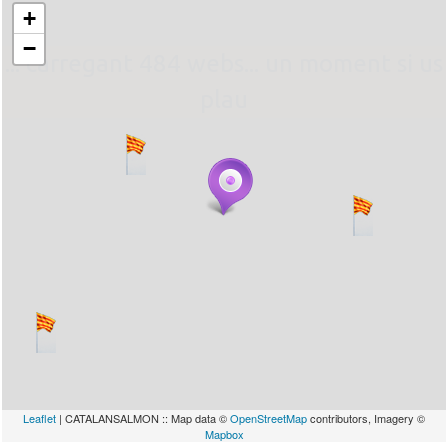
+
−
... carregant 484 webs... un moment si us
plau
Leaflet
| CATALANSALMON :: Map data ©
OpenStreetMap
contributors, Imagery ©
Mapbox