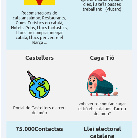
dies, i 3 te'ls passes
treballant... (Plutarc)
Recomanacions de
catalansalmon; Restaurants,
Guies Turístics en català,
Hotels, Pubs, Llocs fantàstics,
Llocs on comprar menjar
català, Llocs per veure el
Barça ...
Castellers
Caga Tió
vols veure com fan cagar
Portal de Castellers d'arreu
el tió els catalans d'arreu
del món
del mon?
75.000Contactes
Llei electoral
catalana