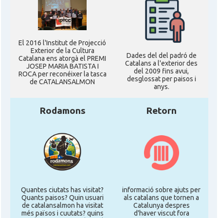
El 2016 l'Institut de Projecció
Exterior de la Cultura
Dades del del padró de
Catalana ens atorgà el PREMI
Catalans a l'exterior des
JOSEP MARIA BATISTA I
del 2009 fins avui,
ROCA per reconéixer la tasca
desglossat per paisos i
de CATALANSALMON
anys.
Rodamons
Retorn
Quantes ciutats has visitat?
informació sobre ajuts per
Quants paisos? Quin usuari
als catalans que tornen a
de catalansalmon ha visitat
Catalunya despres
més països i cuutats? quins
d'haver viscut fora