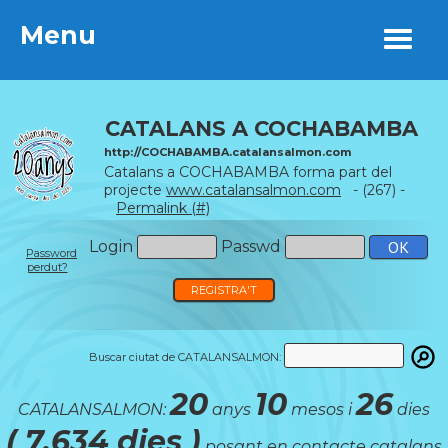
Menu
Menu
CATALANS A COCHABAMBA
http://COCHABAMBA.catalansalmon.com
Catalans a COCHABAMBA forma part del
projecte
www.catalansalmon.com
- (267) -
Permalink (#)
Login
Passwd
Password
perdut?
REGISTRA'T
Buscar ciutat de CATALANSALMON:
20
10
26
CATALANSALMON:
anys
mesos i
dies
( 7.634 dies )
posant en contacte catalans