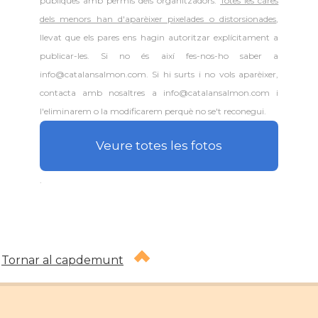
públiques amb permís dels organitzadors.
Totes les cares
dels menors han d'aparèixer pixelades o distorsionades
,
llevat que els pares ens hagin autoritzar explícitament a
publicar-les. Si no és així fes-nos-ho saber a
info@catalansalmon.com. Si hi surts i no vols aparèixer,
contacta amb nosaltres a info@catalansalmon.com i
l'eliminarem o la modificarem perquè no se't reconegui.
Veure totes les fotos
.
Tornar al capdemunt