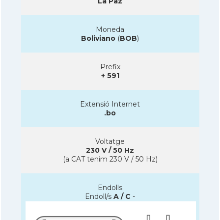
La Paz
Moneda
Boliviano
(
BOB
)
Prefix
+ 591
Extensió Internet
.bo
Voltatge
230 V / 50 Hz
(a CAT tenim 230 V / 50 Hz)
Endolls
Endoll/s
A / C
-