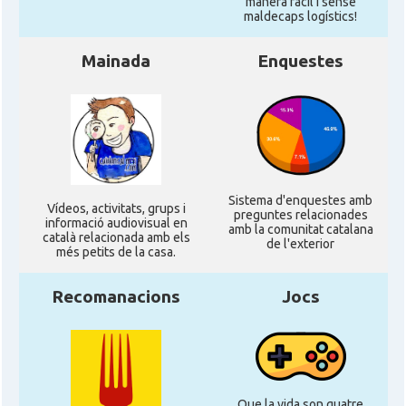
manera fàcil i sense
maldecaps logí­stics!
Mainada
Enquestes
Sistema d'enquestes amb
Ví­deos, activitats, grups i
preguntes relacionades
informació audiovisual en
amb la comunitat catalana
català relacionada amb els
de l'exterior
més petits de la casa.
Recomanacions
Jocs
Que la vida son quatre