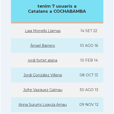
tenim 7 usuaris a
Catalans a COCHABAMBA
Laia Monells Llamas
14 SET 22
Àngel Barrero
10 AGO 16
jordi fortet alsina
10 FEB 14
Jordi González Villena
08 OCT 13
Jofre Vazquez Gatnau
30 AGO 13
Anna Surumi Loayza Arnau
09 NOV 12