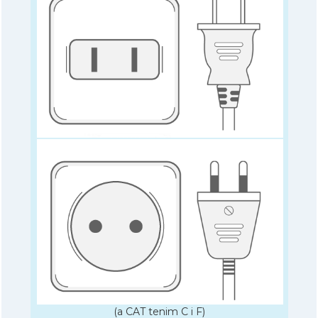
(a CAT tenim C i F)