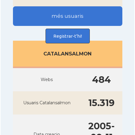
més usuaris
Registrar-t'hi!
CATALANSALMON
484
Webs
15.319
Usuaris Catalansalmon
2005-
Data creacio