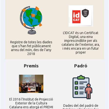
L'IDCAT és un Certificat
Digital, una eina
imprescindible per als
Registre de totes les diades
catalans de l'exterior, ara,
que s'han fet públicament
i més encara en un futur
arreu del món, des de l'any
proper
2018
Premis
Padró
El 2016 l'Institut de Projecció
Exterior de la Cultura
Dades del del padró de
Catalana ens atorgà el PREMI