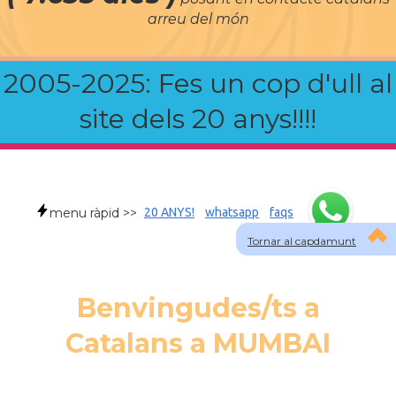
arreu del món
2005-2025: Fes un cop d'ull al
site dels 20 anys!!!!
menu ràpid >>
20 ANYS!
whatsapp
faqs
Tornar al capdamunt
Benvingudes/ts a
Catalans a MUMBAI