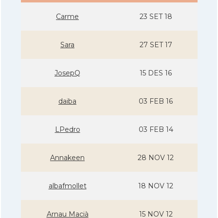
Carme
23 SET 18
Sara
27 SET 17
JosepQ
15 DES 16
daiba
03 FEB 16
LPedro
03 FEB 14
Annakeen
28 NOV 12
albafmollet
18 NOV 12
Arnau Macià
15 NOV 12