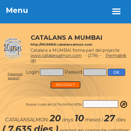
Menu
Menu
CATALANS A MUMBAI
http://MUMBAI.catalansalmon.com
Catalans a MUMBAI forma part del projecte
www.catalansalmon.com
- (278) -
Permalink
(#)
Login
Passwd
Password
perdut?
REGISTRA'T
Buscar ciutat de CATALANSALMON:
20
10
27
CATALANSALMON:
anys
mesos i
dies
( 7.635 dies )
posant en contacte catalans