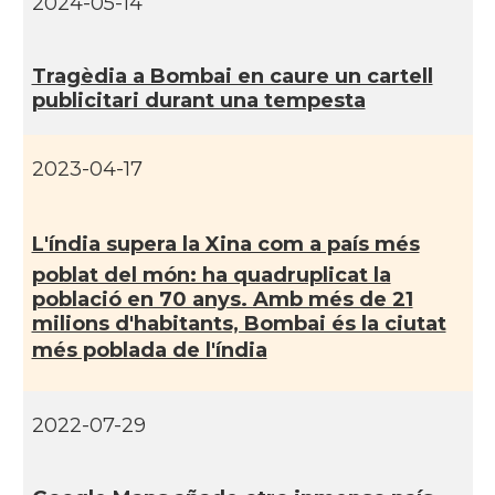
2024-05-14
Tragèdia a Bombai en caure un cartell
publicitari durant una tempesta
2023-04-17
L'índia supera la Xina com a paí­s més
poblat del món: ha quadruplicat la
població en 70 anys. Amb més de 21
milions d'habitants, Bombai és la ciutat
més poblada de l'índia
2022-07-29