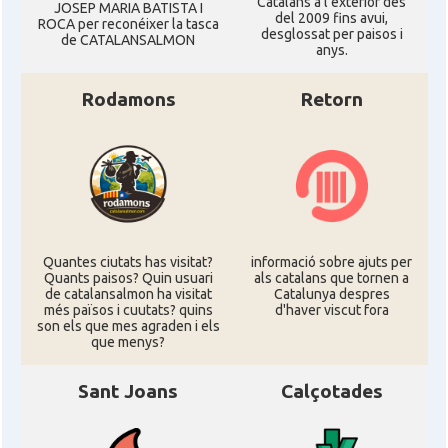
Catalans a l'exterior des
JOSEP MARIA BATISTA I
del 2009 fins avui,
ROCA per reconéixer la tasca
desglossat per paisos i
de CATALANSALMON
anys.
Rodamons
Retorn
Quantes ciutats has visitat?
informació sobre ajuts per
Quants paisos? Quin usuari
als catalans que tornen a
de catalansalmon ha visitat
Catalunya despres
més països i cuutats? quins
d'haver viscut fora
son els que mes agraden i els
que menys?
Sant Joans
Calçotades