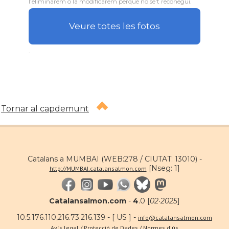
l'eliminarem o la modificarem perquè no se't reconegui.
Veure totes les fotos
.
Tornar al capdemunt
Catalans a MUMBAI (WEB:278 / CIUTAT: 13010) -
[Nseg: 1]
http://MUMBAI.catalansalmon.com
Catalansalmon.com
-
4
.0 [
02·2025
]
10.5.176.110,216.73.216.139 - [ US ] -
info@catalansalmon.com
Avís legal / Protecció de Dades / Normes d'ús