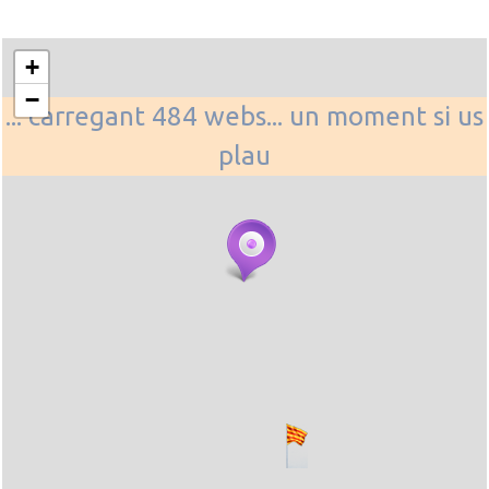
+
−
... carregant 484 webs... un moment si us
plau