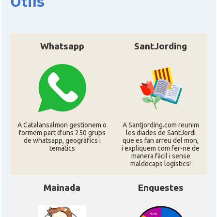
Útils
Whatsapp
SantJording
A Catalansalmon gestionem o
A Santjording.com reunim
formem part d'uns 250 grups
les diades de SantJordi
de whatsapp, geogràfics i
que es fan arreu del mon,
temàtics
i expliquem com fer-ne de
manera fàcil i sense
maldecaps logí­stics!
Mainada
Enquestes