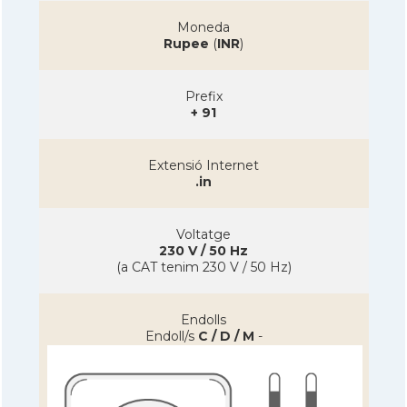
Moneda
Rupee
(
INR
)
Prefix
+ 91
Extensió Internet
.in
Voltatge
230 V / 50 Hz
(a CAT tenim 230 V / 50 Hz)
Endolls
Endoll/s
C / D / M
-