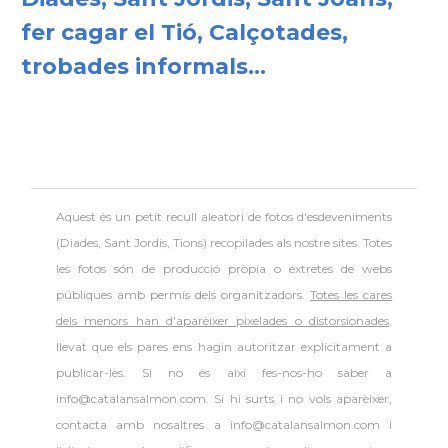
fer cagar el Tió, Calçotades,
trobades informals...
Aquest és un petit recull aleatori de
fotos d'esdeveniments
(Diades, Sant Jordis, Tions) recopilades als nostre sites. Totes
les fotos són de producció pròpia o extretes de webs
públiques amb permís dels organitzadors.
Totes les cares
dels menors han d'aparèixer pixelades o distorsionades
,
llevat que els pares ens hagin autoritzar explícitament a
publicar-les. Si no és així fes-nos-ho saber a
info@catalansalmon.com. Si hi surts i no vols aparèixer,
contacta amb nosaltres a info@catalansalmon.com i