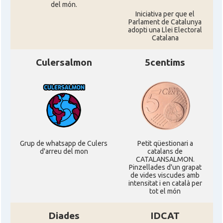
del món.
Iniciativa per que el
Parlament de Catalunya
adopti una Llei Electoral
Catalana
Culersalmon
5centims
Grup de whatsapp de Culers
Petit qüestionari a
d'arreu del mon
catalans de
CATALANSALMON.
Pinzellades d'un grapat
de vides viscudes amb
intensitat i en català per
tot el món
Diades
IDCAT