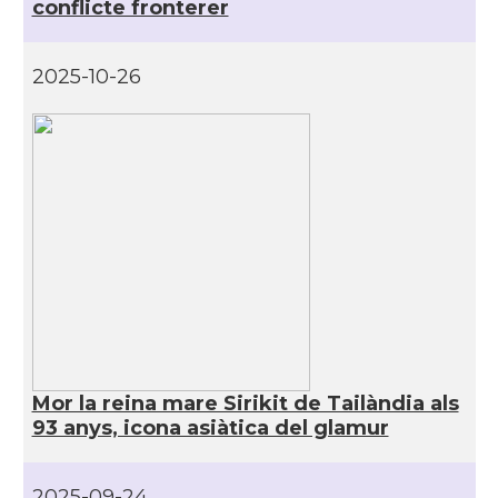
conflicte fronterer
2025-10-26
Mor la reina mare Sirikit de Tailàndia als
93 anys, icona asiàtica del glamur
2025-09-24