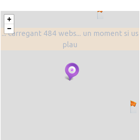
+
−
... carregant 484 webs... un moment si us
plau