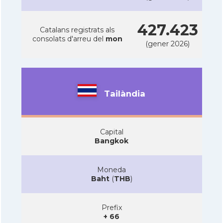
427.423
Catalans registrats als
consolats d'arreu del
mon
(gener 2026)
Tailàndia
Capital
Bangkok
Moneda
Baht
(
THB
)
Prefix
+ 66