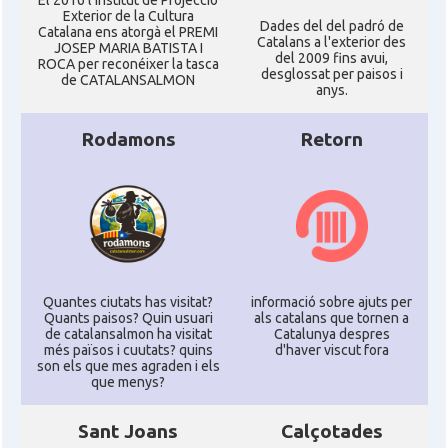
El 2016 l'Institut de Projecció
Exterior de la Cultura
Dades del del padró de
Catalana ens atorgà el PREMI
Catalans a l'exterior des
JOSEP MARIA BATISTA I
del 2009 fins avui,
ROCA per reconéixer la tasca
desglossat per paisos i
de CATALANSALMON
anys.
Rodamons
Retorn
Quantes ciutats has visitat?
informació sobre ajuts per
Quants paisos? Quin usuari
als catalans que tornen a
de catalansalmon ha visitat
Catalunya despres
més països i cuutats? quins
d'haver viscut fora
son els que mes agraden i els
que menys?
Sant Joans
Calçotades