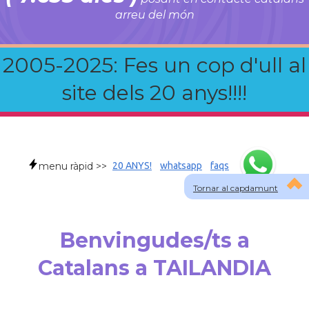
arreu del món
2005-2025: Fes un cop d'ull al
site dels 20 anys!!!!
menu ràpid >>
20 ANYS!
whatsapp
faqs
Tornar al capdamunt
Benvingudes/ts a
Catalans a TAILANDIA