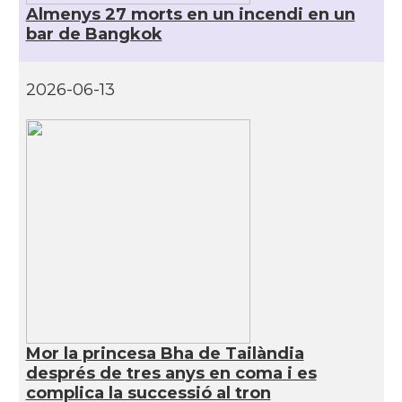
Almenys 27 morts en un incendi en un
bar de Bangkok
2026-06-13
Mor la princesa Bha de Tailàndia
després de tres anys en coma i es
complica la successió al tron