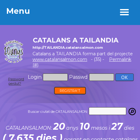
Menu
Menu
CATALANS A TAILANDIA
http://TAILANDIA.catalansalmon.com
Catalans a TAILANDIA forma part del projecte
www.catalansalmon.com
- (35) -
Permalink
(#)
Login
Passwd
Password
perdut?
REGISTRA'T
Buscar ciutat de CATALANSALMON:
20
10
27
CATALANSALMON:
anys
mesos i
dies
( 7.635 dies )
posant en contacte catalans