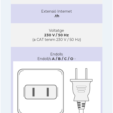
Extensió Internet
.th
Voltatge
230 V / 50 Hz
(a CAT tenim 230 V / 50 Hz)
Endolls
Endoll/s
A / B / C / O
-