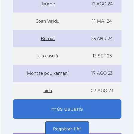
Jaume
12 AGO 24
Joan Valldu
11 MAI 24
Bernat
25 ABR 24
laia casulà
13 SET 23
Montse pou xamaní­
17 AGO 23
aina
07 AGO 23
més usuaris
Registrar-t'hi!