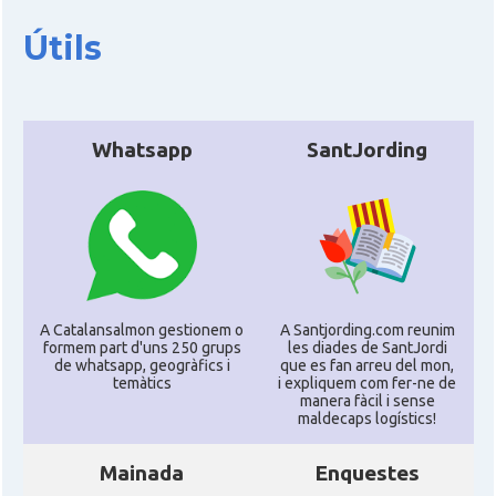
Útils
Whatsapp
SantJording
A Catalansalmon gestionem o
A Santjording.com reunim
formem part d'uns 250 grups
les diades de SantJordi
de whatsapp, geogràfics i
que es fan arreu del mon,
temàtics
i expliquem com fer-ne de
manera fàcil i sense
maldecaps logí­stics!
Mainada
Enquestes