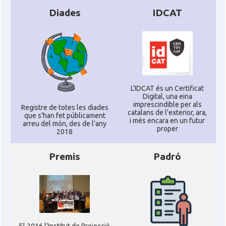
Diades
IDCAT
L'IDCAT és un Certificat
Digital, una eina
imprescindible per als
Registre de totes les diades
catalans de l'exterior, ara,
que s'han fet públicament
i més encara en un futur
arreu del món, des de l'any
proper
2018
Premis
Padró