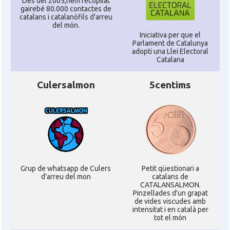
Des del 2005,hem recopilat
gairebé 80.000 contactes de
catalans i catalanòfils d'arreu
del món.
Iniciativa per que el
Parlament de Catalunya
adopti una Llei Electoral
Catalana
Culersalmon
5centims
Grup de whatsapp de Culers
Petit qüestionari a
d'arreu del mon
catalans de
CATALANSALMON.
Pinzellades d'un grapat
de vides viscudes amb
intensitat i en català per
tot el món