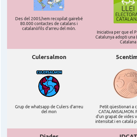
Casal
Catalanets E.V.
Des del 2005,hem recopilat gairebé
80.000 contactes de catalans i
Casal
Centre Català de Munic
catalanòfils d'arreu del món.
Iniciativa per que el
Catalunya adopti una L
Casal
Centre Cultural Català de Colònia
Catalana
Culersalmon
5centi
Casal
Katalanischer Salon, e. V.
Acció
Oficina Exterior de Catalunya a Berl
Acció
Oficina Exterior de Catalunya a Stutt
Grup de whatsapp de Culers d'arreu
Petit qüestionari a 
del mon
CATALANSALMON. P
Delegació
Delegació del Govern a Alemanya
d'un grapat de vides 
intensitat i en català 
Consolat
Consolat general a Dusseldorf
Diades
IDCA