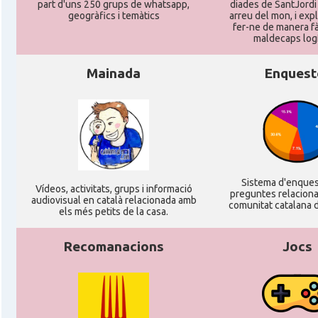
part d'uns 250 grups de whatsapp,
diades de SantJordi
geogràfics i temàtics
arreu del mon, i ex
CAMON
Catalans a Koeln - Köln - Colonia
fer-ne de manera fà
maldecaps logí­
CAMON
Catalans a LEIPZIG
Mainada
Enquest
CAMON
Catalans a Mainz
CAMON
Catalans a MANNHEIM
Sistema d'enque
CAMON
Catalans a MÜNCHEN
Ví­deos, activitats, grups i informació
preguntes relacion
audiovisual en català relacionada amb
comunitat catalana d
els més petits de la casa.
CAMON
Catalans a NURNBERG
Recomanacions
Jocs
CAMON
Catalans a OLDENBURG
CAMON
Catalans a ROSTOCK