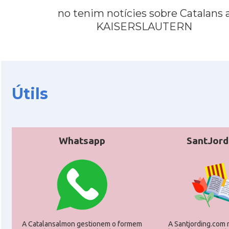
CAMON
Catalans a Hamburg
no tenim notícies sobre Catalans 
KAISERSLAUTERN
CAMON
Catalans a HEIDELBERG
CAMON
Catalans a HEILBRONN
Útils
CAMON
Catalans a Ingolstadt
CAMON
Catalans a JENA
Whatsapp
SantJord
CAMON
Catalans a KAISERSLAUTERN
CAMON
Catalans a Karlsruhe
CAMON
Catalans a KASSEL
A Catalansalmon gestionem o formem
A Santjording.com 