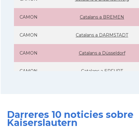
CAMON
Catalans a BREMEN
CAMON
Catalans a DARMSTADT
CAMON
Catalans a Düsseldorf
CAMON
Catalans a ERFURT
CAMON
Catalans a FRANKFURT am Main
CAMON
Catalans a FREIBURG
Darreres 10 noticies sobre
Kaiserslautern
CAMON
Catalans a GOTTINGEN