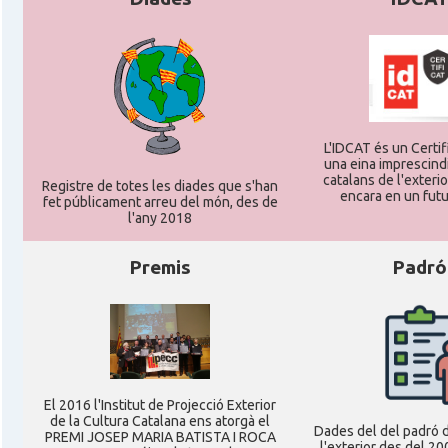
Consolat
Consolat general a Frankfurt am Ma
Consolat
Consolat general a Hamburg
L'IDCAT és un Certifi
Consolat
Consolat general a Munich [Münche
una eina imprescindi
catalans de l'exterior
Registre de totes les diades que s'han
encara en un futu
fet públicament arreu del món, des de
Consolat
Consolat general a Stuttgart
l'any 2018
Premis
Padró
Ambaixada
Ambaixada espanyola a Alemanya
* + ambaixades i consolats
El 2016 l'Institut de Projecció Exterior
de la Cultura Catalana ens atorgà el
Dades del del padró d
PREMI JOSEP MARIA BATISTA I ROCA
l'exterior des del 20