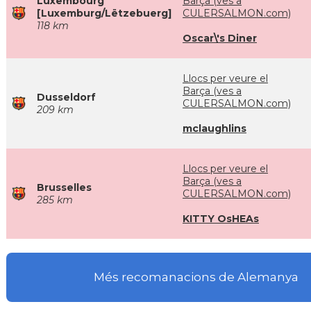
Luxembourg
Barça (ves a
[Luxemburg/Lëtzebuerg]
CULERSALMON.com)
118 km
Oscar\'s Diner
Llocs per veure el
Barça (ves a
Dusseldorf
CULERSALMON.com)
209 km
mclaughlins
Llocs per veure el
Barça (ves a
Brusselles
CULERSALMON.com)
285 km
KITTY OsHEAs
Més recomanacions de Alemanya