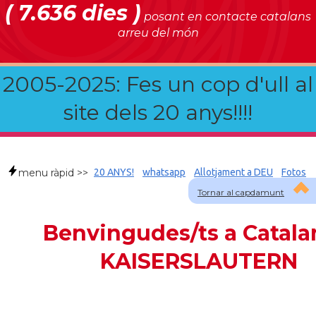
( 7.636 dies )
posant en contacte catalans
arreu del món
2005-2025: Fes un cop d'ull al
site dels 20 anys!!!!
menu ràpid >>
20 ANYS!
whatsapp
Allotjament a DEU
Fotos
Tornar al capdamunt
Benvingudes/ts a Catala
KAISERSLAUTERN