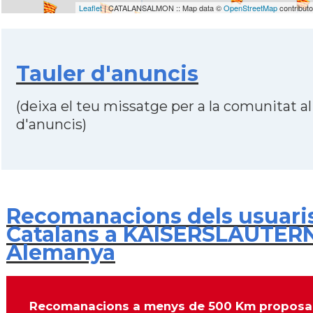
Leaflet
| CATALANSALMON :: Map data ©
OpenStreetMap
contribut
Tauler d'anuncis
(deixa el teu missatge per a la comunitat al
d'anuncis)
Recomanacions dels usuari
Catalans a KAISERSLAUTERN
Alemanya
Recomanacions a menys de 500 Km proposa