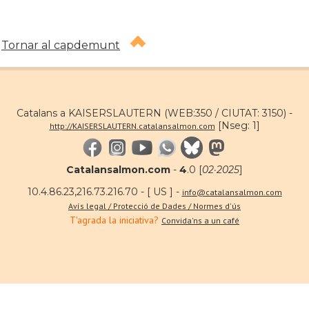
Tornar al capdemunt
Catalans a KAISERSLAUTERN (WEB:350 / CIUTAT: 3150) -
[Nseg: 1]
http://KAISERSLAUTERN.catalansalmon.com
Catalansalmon.com
-
4
.0 [
02·2025
]
10.4.86.23,216.73.216.70 - [ US ] -
info@catalansalmon.com
Avís legal / Protecció de Dades / Normes d'ús
T'agrada la iniciativa?
Convida'ns a un café