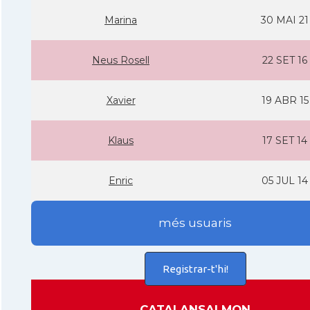
Marina
30 MAI 21
Neus Rosell
22 SET 16
Xavier
19 ABR 15
Klaus
17 SET 14
Enric
05 JUL 14
més usuaris
Registrar-t'hi!
CATALANSALMON