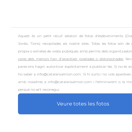
Aquest és un petit recull aleatori de
fotos d'esdeveniments (Dia
Jordis, Tions) recopilades als nostre sites. Totes les fotos són de
pròpia o extretes de webs públiques amb permís dels organitzador
cares dels menors han d'aparèixer pixelades o distorsionades
, lle
pares ens hagin autoritzar explícitament a publicar-les. Si no és aix
ho saber a info@catalansalmon.com. Si hi surts i no vols aparèixer
amb nosaltres a info@catalansalmon.com i l'eliminarem o la mo
perquè no se't reconegui.
Veure totes les fotos
.