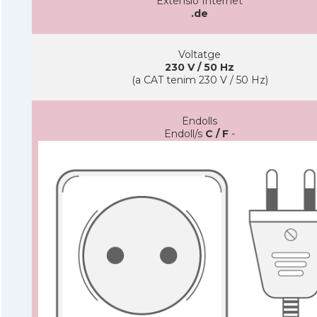
Extensió Internet
.de
Voltatge
230 V / 50 Hz
(a CAT tenim 230 V / 50 Hz)
Endolls
Endoll/s
C / F
-