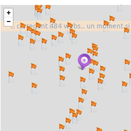
+
−
... carregant 484 webs... un moment si