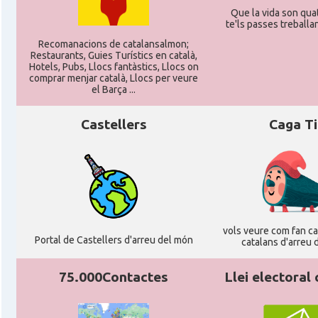
Que la vida son quat
te'ls passes treballant
CAMON
Catalans a Stuttgart
Recomanacions de catalansalmon;
Restaurants, Guies Turístics en català,
Hotels, Pubs, Llocs fantàstics, Llocs on
CAMON
Catalans a TRIER
comprar menjar català, Llocs per veure
el Barça ...
CAMON
CATALANS A TÜBINGEN
Castellers
Caga T
Associació Catalana d'Essen E.V. / Katala
Casal
Verein Essen E.V.
Casal
Associació Catalana d'Hamburg "El Pont 
vols veure com fan cag
Portal de Castellers d'arreu del món
catalans d'arreu 
Casal
Casal Català de Frankfurt
75.000Contactes
Llei electoral
Casal
Casal Català de Stuttgart, Stuttcat e