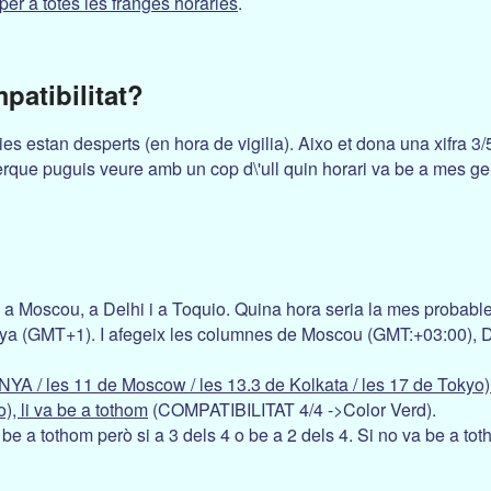
per a totes les franges horaries
.
patibilitat?
ies estan desperts (en hora de vigilia). Aixo et dona una xifra 
rque puguis veure amb un cop d\'ull quin horari va be a mes ge
 a Moscou, a Delhi i a Toquio. Quina hora seria la mes probab
unya (GMT+1). I afegeix les columnes de Moscou (GMT:+03:00), 
YA / les 11 de Moscow / les 13.3 de Kolkata / les 17 de Tokyo
), li va be a tothom
(COMPATIBILITAT 4/4 ->Color Verd).
 be a tothom però si a 3 dels 4 o be a 2 dels 4. Si no va be a 