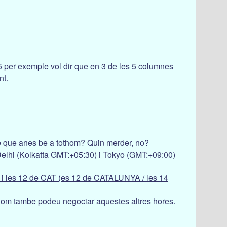
3/5 per exemple vol dir que en 3 de les 5 columnes
nt.
le que anes be a tothom? Quin merder, no?
Delhi (Kolkatta GMT:+05:30) i Tokyo (GMT:+09:00)
) i les 12 de CAT (es 12 de CATALUNYA / les 14
tothom tambe podeu negociar aquestes altres hores.