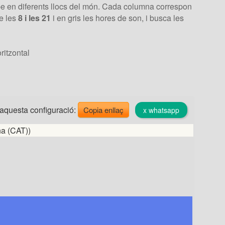
be en diferents llocs del món. Cada columna correspon
re les
8 i les 21
i en gris les hores de son, i busca les
ritzontal
aquesta configuració:
Copia enllaç
x whatsapp
na (CAT))