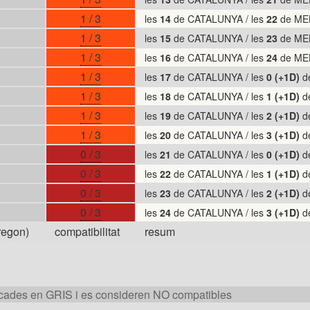
1 / 3
les
14
de CATALUNYA / les
22
de ME
1 / 3
les
15
de CATALUNYA / les
23
de ME
1 / 3
les
16
de CATALUNYA / les
24
de ME
1 / 3
les
17
de CATALUNYA / les
0 (+1D)
d
1 / 3
les
18
de CATALUNYA / les
1 (+1D)
d
1 / 3
les
19
de CATALUNYA / les
2 (+1D)
d
1 / 3
les
20
de CATALUNYA / les
3 (+1D)
d
0 / 3
les
21
de CATALUNYA / les
0 (+1D)
d
0 / 3
les
22
de CATALUNYA / les
1 (+1D)
d
0 / 3
les
23
de CATALUNYA / les
2 (+1D)
d
0 / 3
les
24
de CATALUNYA / les
3 (+1D)
d
egon)
compatibilitat
resum
cades en GRIS i es consideren NO compatibles