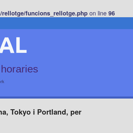
rellotge/funcions_rellotge.php
on line
96
AL
 horaries
rk
a, Tokyo i Portland, per