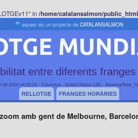
LOTGEv11" in
/home/catalansalmon/public_html/
aquest és un projecte de
CATALANSALMON
OTGE MUNDI
ilitat entre diferents franges
9-08-2026 06:52:24 - Columbus - United States (US) - America/New_Yo
RELLOTGE
FRANGES HORÀRIES
n zoom amb gent de Melbourne, Barcelon