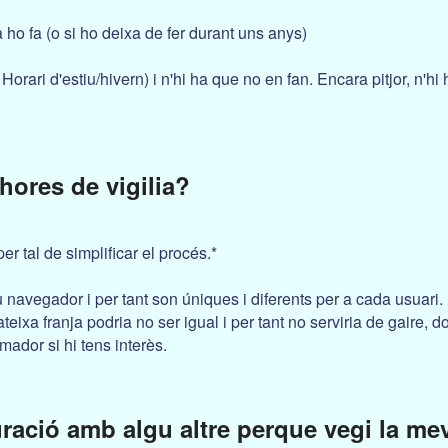
ia ho fa (o si ho deixa de fer durant uns anys)
rari d'estiu/hivern) i n'hi ha que no en fan. Encara pitjor, n'hi 
hores de vigilia?
er tal de simplificar el procés.*
 navegador i per tant son úniques i diferents per a cada usuari. 
eixa franja podria no ser igual i per tant no serviria de gaire, d
ador si hi tens interès.
ració amb algu altre perque vegi la me