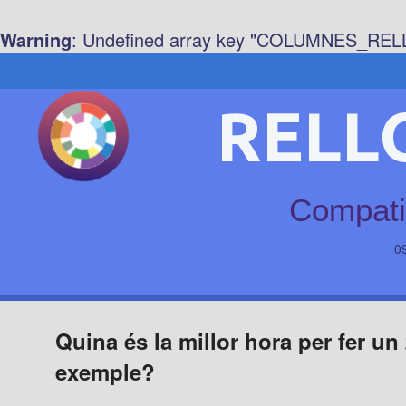
Warning
: Undefined array key "COLUMNES_REL
RELL
Compatib
0
Quina és la millor hora per fer u
exemple?