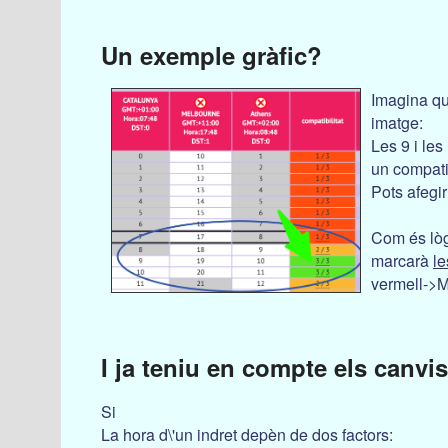
Un exemple gràfic?
Imagina qu
imatge:
Les 9 i le
un compatib
Pots afegi
Com és lòg
marcarà
le
vermell->
I ja teniu en compte els canvis
Si
La hora d\'un indret depèn de dos factors: