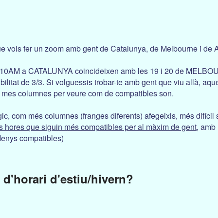
e vols fer un zoom amb gent de Catalunya, de Melbourne i de At
s 10AM a CATALUNYA coincideixen amb les 19 i 20 de MELBOUR
ilitat de 3/3. Si volguessis trobar-te amb gent que viu allà, aqu
r mes columnes per veure com de compatibles son.
ic, com més columnes (franges diferents) afegeixis, més difícil 
s hores que siguin més compatibles per al màxim de gent
, amb 
Menys compatibles)
 d'horari d'estiu/hivern?