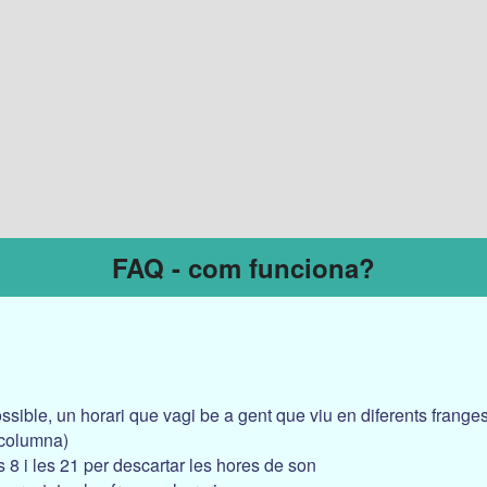
FAQ - com funciona?
ssible, un horari que vagi be a gent que viu en diferents frange
 columna)
es 8 i les 21 per descartar les hores de son