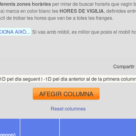
iferents zones horàries
per mirar de buscar horaris que vagin 
ria) marca en color blanc les
HORES DE VIGILIA
, definides ent
il de trobar les hores que van be a totes les franges.
ONA AIXÒ...
Si vas amb mòbil, es millor que posis el mobil ho
Compartir 
1D pel dia seguent i -1D pel dia anterior al de la primera colum
AFEGIR COLUMNA
Reset columnes
regon)