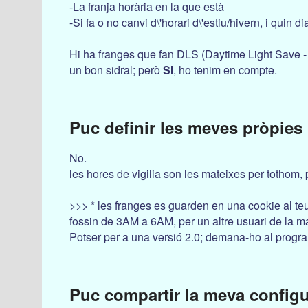
-La franja horària en la que està
-Si fa o no canvi d\'horari d\'estiu/hivern, i quin d
Hi ha franges que fan DLS (Daytime Light Save - Ho
un bon sidral; però
SI
, ho tenim en compte.
Puc definir les meves pròpies 
No.
les hores de vigilia son les mateixes per tothom, p
>>> * les franges es guarden en una cookie al teu
fossin de 3AM a 6AM, per un altre usuari de la mat
Potser per a una versió 2.0; demana-ho al program
Puc compartir la meva configu