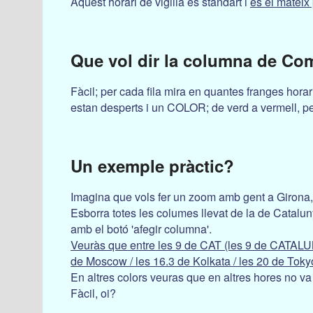
Aquest horari de vigilia es standart i
es el mateix 
Que vol dir la columna de
Com
Fàcil; per cada fila mira en quantes franges horar
estan desperts i un COLOR; de verd a vermell, pe
Un exemple pràctic?
Imagina que vols fer un zoom amb gent a Girona,
Esborra totes les columes llevat de la de Catal
amb el botó 'afegir columna'.
Veuràs que entre les 9 de CAT (les 9 de CATALUN
de Moscow / les 16.3 de Kolkata / les 20 de Tokyo
En altres colors veuras que en altres hores no va
Fàcil, oi?