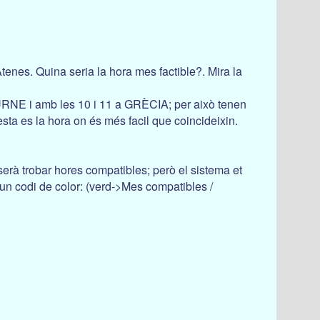
enes. Quina seria la hora mes factible?. Mira la
NE i amb les 10 i 11 a GRÈCIA; per això tenen
esta es la hora on és més facil que coincideixin.
serà trobar hores compatibles; però el sistema et
un codi de color: (verd->Mes compatibles /