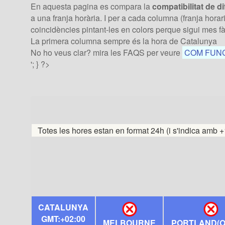
En aquesta pagina es compara la
compatibilitat de d
a una franja horària. I per a cada columna (franja hora
coincidències pintant-les en colors perque sigui mes fàc
La primera columna sempre és la hora de Catalunya
No ho veus clar? mira les FAQS per veure
COM FUNCI
'; } ?>
Totes les hores estan en format 24h (i s'indica amb +
CATALUNYA
GMT:+02:00
MELBOURNE
PORTLAND(O