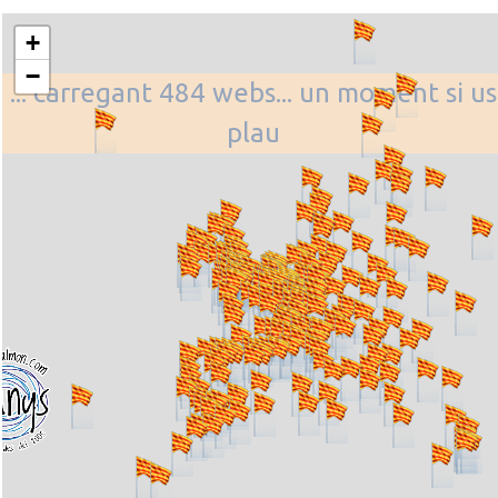
+
−
... carregant 484 webs... un moment si us
plau