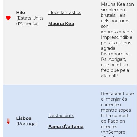
Mauna Kea son
simplement
Hilo
Llocs fantàstics
brutals, i els
(Estats Units
cels nocturns
d'Amèrica)
Mauna Kea
son
impressionants.
Imprescindible
per als qui ens
agrada
l'astronomina.
Ps: Abriga't,
que hi fot un
fred que pela
alla dalt!
Restaurant que
el menjar és
correcte i
mentre sopes
Restaurants
hi ha concert
Lisboa
de Fado en
(Portugal)
Fama d\'alfama
directe.
\r\nSempre