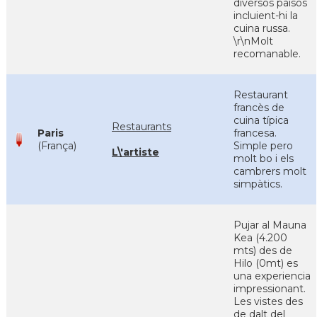
diversos països
incluient-hi la
cuina russa.
\r\nMolt
recomanable.
Restaurant
francès de
cuina típica
Restaurants
Paris
francesa.
(França)
Simple pero
L\'artiste
molt bo i els
cambrers molt
simpàtics.
Pujar al Mauna
Kea (4.200
mts) des de
Hilo (0mt) es
una experiencia
impressionant.
Les vistes des
de dalt del