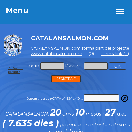
Menu
Menu
CATALANSALMON.COM
CATALANSALMON.com forma part del projecte
www.catalansalmon.com
- (0) -
Permalink (#)
Login
Passwd
Password
perdut?
REGISTRA'T
Buscar ciutat de CATALANSALMON:
20
10
27
CATALANSALMON:
anys
mesos i
dies
( 7.635 dies )
posant en contacte catalans
arreu del món