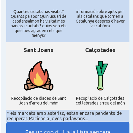
Quantes ciutats has visitat?
informació sobre ajuts per
Quants paisos? Quin usuari de
als catalans que tornen a
catalansalmon ha visitat més
Catalunya despres d'haver
països i cuutats? quins son els
viscut fora
que mes agraden i els que
menys?
Sant Joans
Calçotades
Recopliacio de diades de Sant
Recopilació de Calçotades
Joan d'arreu del móm
cel.lebrades arreu del món
* els marcats amb asterisc, estan encara pendents de
recuperar. Paciència joves padawans...
Fes un cop d'ull a la llista sencera