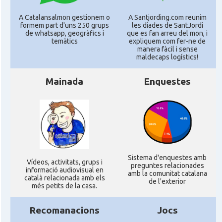
A Catalansalmon gestionem o
A Santjording.com reunim
formem part d'uns 250 grups
les diades de SantJordi
de whatsapp, geogràfics i
que es fan arreu del mon, i
temàtics
expliquem com fer-ne de
manera fàcil i sense
maldecaps logí­stics!
Mainada
Enquestes
Sistema d'enquestes amb
Ví­deos, activitats, grups i
preguntes relacionades
informació audiovisual en
amb la comunitat catalana
català relacionada amb els
de l'exterior
més petits de la casa.
Recomanacions
Jocs