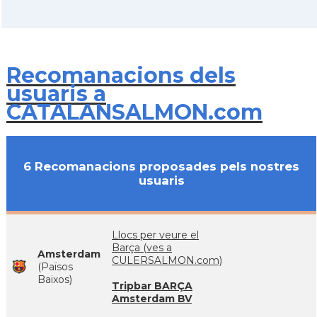
Recomanacions dels
usuaris a
CATALANSALMON.com
6 Recomanacions proposades pels nostres
usuaris
Llocs per veure el
Barça (ves a
Amsterdam
CULERSALMON.com)
(Països
Baixos)
Tripbar BARÇA
Amsterdam BV