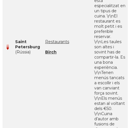
està
especialitzat en
un tipus de
cuina. \r\nEl
restaurant es
molt petit i es
preferible
reservar.
Saint
Restaurants
\r\nLes taules
Petersburg
son altes i
(Rússia)
Birch
sovint has de
compartir-la. Es
una bona
experiència.
\r\nTenen
menús tancats
a escollir i els
van canviant
força sovint.
\r\nEls menús
estan al voltant
dels €50.
\r\nCuina
d’autor amb
fusions de