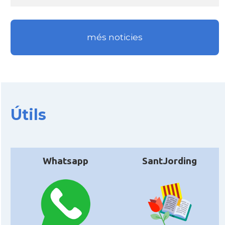
més noticies
Útils
Whatsapp
SantJording