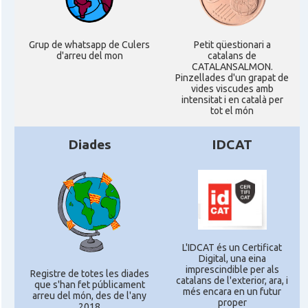
Grup de whatsapp de Culers
Petit qüestionari a
d'arreu del mon
catalans de
CATALANSALMON.
Pinzellades d'un grapat de
vides viscudes amb
intensitat i en català per
tot el món
Diades
IDCAT
L'IDCAT és un Certificat
Digital, una eina
imprescindible per als
Registre de totes les diades
catalans de l'exterior, ara, i
que s'han fet públicament
més encara en un futur
arreu del món, des de l'any
proper
2018