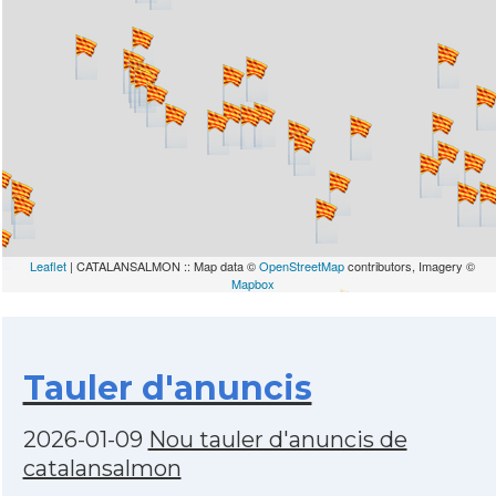
Leaflet
| CATALANSALMON :: Map data ©
OpenStreetMap
contributors, Imagery ©
Mapbox
Tauler d'anuncis
2026-01-09
Nou tauler d'anuncis de
catalansalmon