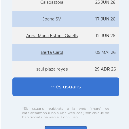
Calapastora
25 JUN 26
Joana SV
17 JUN 26
Anna Maria Estop i Graells
12 JUN 26
Berta Carol
05 MAI 26
saul plaza reyes
29 ABR 26
més usuaris
*Els usuaris registrats a la web "mare" de
catalansalmon (i no a una web local) són els que no
han trobat una web allà on viuen