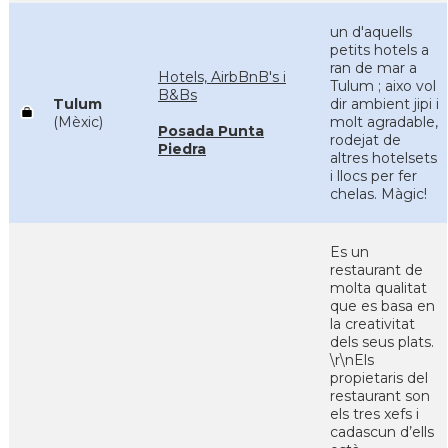
un d'aquells
petits hotels a
ran de mar a
Hotels, AirbBnB's i
Tulum ; aixo vol
B&Bs
Tulum
dir ambient jipi i
(Mèxic)
molt agradable,
Posada Punta
rodejat de
Piedra
altres hotelsets
i llocs per fer
chelas. Màgic!
Es un
restaurant de
molta qualitat
que es basa en
la creativitat
dels seus plats.
\r\nEls
propietaris del
restaurant son
els tres xefs i
cadascun d’ells