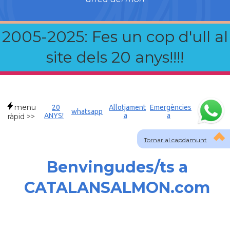
2005-2025: Fes un cop d'ull al
site dels 20 anys!!!!
menu
20
Allotjament
Emergències
whatsapp
ANYS!
a
a
ràpid >>
Tornar al capdamunt
Benvingudes/ts a
CATALANSALMON.com