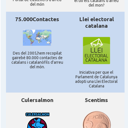
el tió els catalans d'arreu
del món
del mon?
75.000Contactes
Llei electoral
catalana
Des del 2005,hem recopilat
gairebé 80.000 contactes de
catalans i catalanòfils d'arreu
del món.
Iniciativa per que el
Parlament de Catalunya
adopti una Llei Electoral
Catalana
Culersalmon
5centims