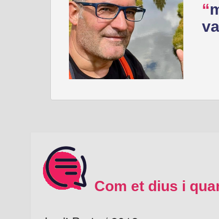
m
va
Com et dius i qua