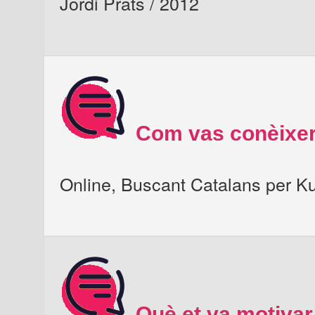
Jordi Prats / 2012
Com vas conèixer
Online, Buscant Catalans per K
Què et va motivar