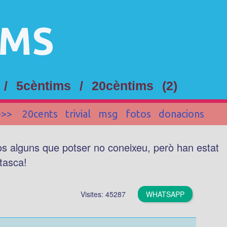
IMS
 /
5cèntims
/
20cèntims
(2)
>>>
20cents
trivial
msg
fotos
donacions
vos alguns que potser no coneixeu, però han estat
 tasca!
Visites: 45287
WHATSAPP