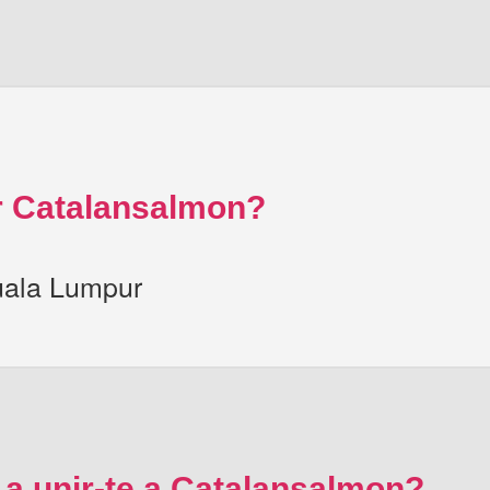
 Catalansalmon?
uala Lumpur
 a unir-te a Catalansalmon?