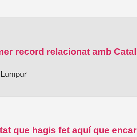
imer record relacionat amb Cat
a Lumpur
tat que hagis fet aquí que enca