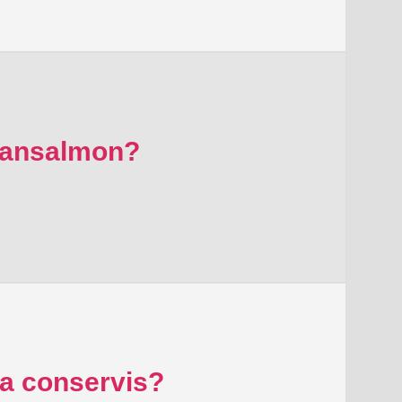
alansalmon?
ra conservis?