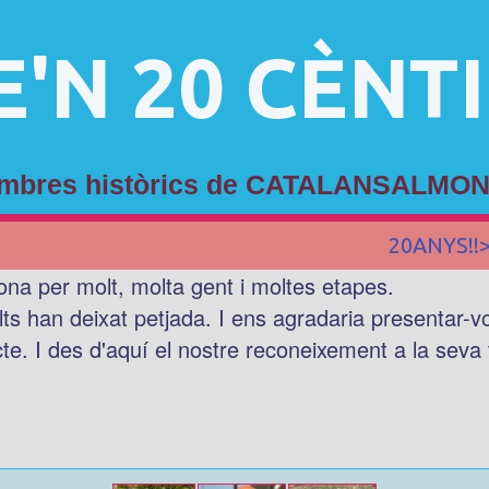
E'N 20 CÈNT
membres històrics de CATALANSALMON
20ANYS!!
ona per molt, molta gent i moltes etapes.
lts han deixat petjada. I ens agradaria presentar-
cte. I des d'aquí el nostre reconeixement a la seva