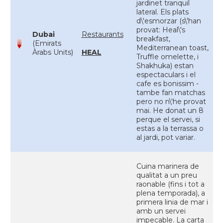
jardinet tranquil
lateral. Els plats
d\'esmorzar (s\'han
provat: Heal\'s
Dubai
Restaurants
breakfast,
(Emirats
Mediterranean toast,
Àrabs Units)
HEAL
Truffle omelette, i
Shakhuka) estan
espectaculars i el
cafe es bonissim -
tambe fan matchas
pero no n\'he provat
mai. He donat un 8
perque el servei, si
estas a la terrassa o
al jardi, pot variar.
Cuina marinera de
qualitat a un preu
raonable (fins i tot a
plena temporada), a
primera linia de mar i
amb un servei
impecable. La carta