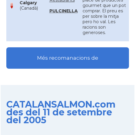
Restaurants
place de productes
Calgary
gourmet que un pot
(Canadà)
PULCINELLA
comprar. El preu es
per sobre la mitja
pero ho val. Les
racions son
generoses.
Més recomanacions de
CATALANSALMON.com
des del 11 de setembre
del 2005