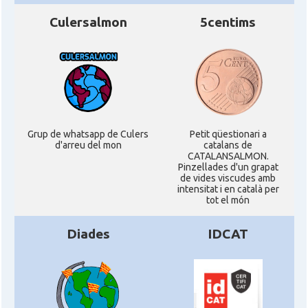
Culersalmon
5centims
Grup de whatsapp de Culers
Petit qüestionari a
d'arreu del mon
catalans de
CATALANSALMON.
Pinzellades d'un grapat
de vides viscudes amb
intensitat i en català per
tot el món
Diades
IDCAT