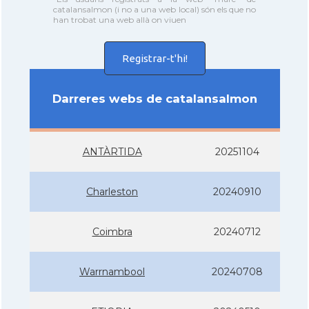
catalansalmon (i no a una web local) són els que no
han trobat una web allà on viuen
Registrar-t'hi!
Darreres webs de catalansalmon
ANTÀRTIDA
20251104
Charleston
20240910
Coimbra
20240712
Warrnambool
20240708