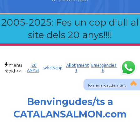
2005-2025: Fes un cop d'ull al
site dels 20 anys!!!!
menu
20
Allotjament
Emergències
whatsapp
ANYS!
a
a
ràpid >>
Tornar al capdamunt
Benvingudes/ts a
CATALANSALMON.com