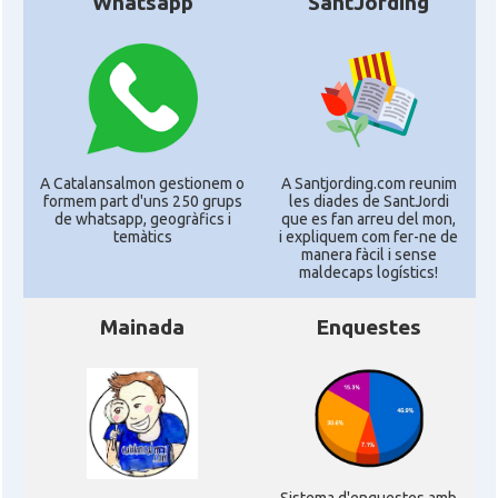
Whatsapp
SantJording
A Catalansalmon gestionem o
A Santjording.com reunim
formem part d'uns 250 grups
les diades de SantJordi
de whatsapp, geogràfics i
que es fan arreu del mon,
temàtics
i expliquem com fer-ne de
manera fàcil i sense
maldecaps logí­stics!
Mainada
Enquestes