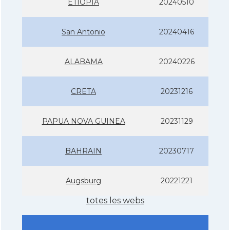
ETIOPIA
20240510
San Antonio
20240416
ALABAMA
20240226
CRETA
20231216
PAPUA NOVA GUINEA
20231129
BAHRAIN
20230717
Augsburg
20221221
totes les webs