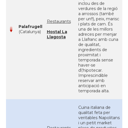
inclou des de
verdures de la regió
a arrossos (també
per un!!), peix, marisc
Restaurants
i plats de carn. És
Palafrugell
una de les millors
(Catalunya)
Hostal La
adreces per menjar
Llagosta
a Llafranc amb cuna
de qualitat,
ingredients de
proximitat i
temporada sense
haver-se
d\'hipotecar.
Imprescindible
reservar amb
anticipació en
temporada alta.
Cuina italiana de
qualitat feta per
veritables Napolitans
i un petit market