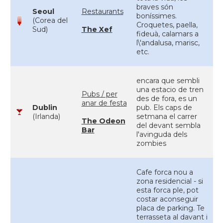
braves són
Seoul
Restaurants
boníssimes.
(Corea del
Croquetes, paella,
Sud)
The Xef
fideuà, calamars a
l\'andalusa, marisc,
etc.
encara que sembli
una estacio de tren
Pubs / per
des de fora, es un
anar de festa
Dublin
pub. Els caps de
(Irlanda)
setmana el carrer
The Odeon
del devant sembla
Bar
l'avinguda dels
zombies
Cafe forca nou a
zona residencial - si
esta forca ple, pot
costar aconseguir
placa de parking. Te
terrasseta al davant i