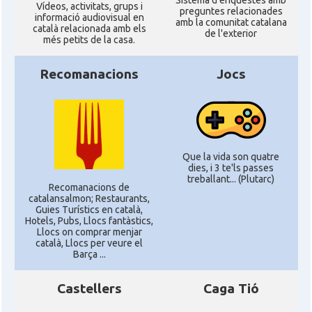
Sistema d'enquestes amb
Ví­deos, activitats, grups i
preguntes relacionades
informació audiovisual en
amb la comunitat catalana
català relacionada amb els
de l'exterior
més petits de la casa.
Recomanacions
Jocs
Que la vida son quatre
dies, i 3 te'ls passes
treballant... (Plutarc)
Recomanacions de
catalansalmon; Restaurants,
Guies Turístics en català,
Hotels, Pubs, Llocs fantàstics,
Llocs on comprar menjar
català, Llocs per veure el
Barça ...
Castellers
Caga Tió