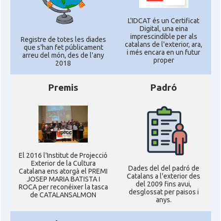
L'IDCAT és un Certificat
Digital, una eina
imprescindible per als
Registre de totes les diades
catalans de l'exterior, ara,
que s'han fet públicament
i més encara en un futur
arreu del món, des de l'any
proper
2018
Premis
Padró
El 2016 l'Institut de Projecció
Exterior de la Cultura
Dades del del padró de
Catalana ens atorgà el PREMI
Catalans a l'exterior des
JOSEP MARIA BATISTA I
del 2009 fins avui,
ROCA per reconéixer la tasca
desglossat per paisos i
de CATALANSALMON
anys.