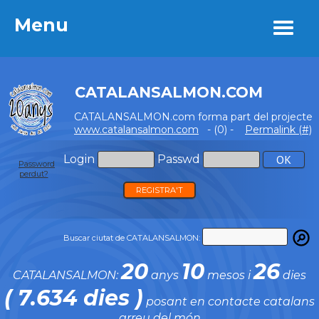
Menu
Menu
CATALANSALMON.COM
CATALANSALMON.com forma part del projecte
www.catalansalmon.com
- (0) -
Permalink (#)
Login
Passwd
Password
perdut?
REGISTRA'T
Buscar ciutat de CATALANSALMON:
20
10
26
CATALANSALMON:
anys
mesos i
dies
( 7.634 dies )
posant en contacte catalans
arreu del món