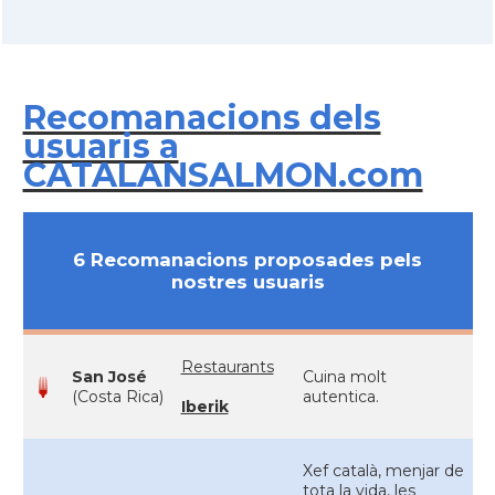
Recomanacions dels
usuaris a
CATALANSALMON.com
6 Recomanacions proposades pels
nostres usuaris
Restaurants
San José
Cuina molt
(Costa Rica)
autentica.
Iberik
Xef català, menjar de
tota la vida, les