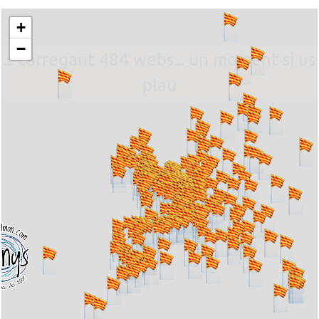
+
−
... carregant 484 webs... un moment si us
plau