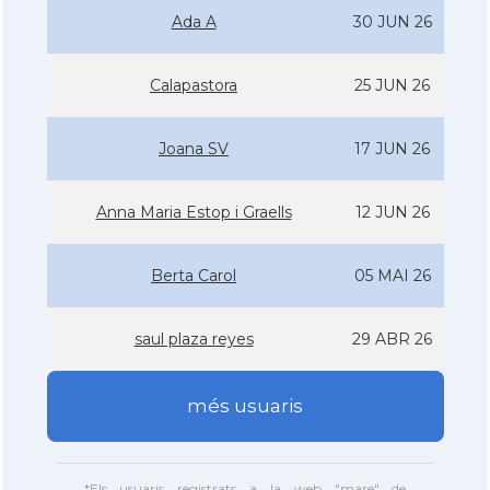
Ada A
30 JUN 26
Calapastora
25 JUN 26
Joana SV
17 JUN 26
Anna Maria Estop i Graells
12 JUN 26
Berta Carol
05 MAI 26
saul plaza reyes
29 ABR 26
més usuaris
*Els usuaris registrats a la web "mare" de