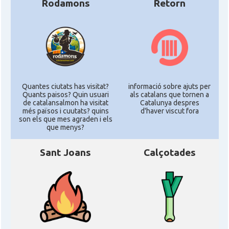
Rodamons
Retorn
Quantes ciutats has visitat?
informació sobre ajuts per
Quants paisos? Quin usuari
als catalans que tornen a
de catalansalmon ha visitat
Catalunya despres
més països i cuutats? quins
d'haver viscut fora
son els que mes agraden i els
que menys?
Sant Joans
Calçotades