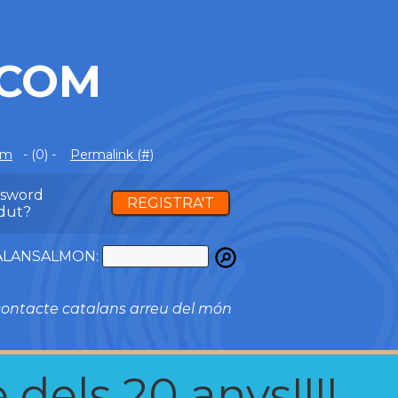
.COM
om
- (0) -
Permalink (#)
ssword
REGISTRA'T
dut?
ATALANSALMON:
ontacte catalans arreu del món
 dels 20 anys!!!!