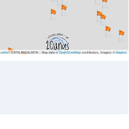
Leaflet
| CATALANSALMON :: Map data ©
OpenStreetMap
contributors, Imagery ©
Mapbox