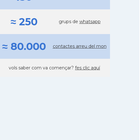
≈ 250
grups de
whatsapp
≈ 80.000
contactes arreu del mon
vols saber com va començar?
fes clic aquí