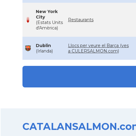
New York
City
Restaurants
(Estats Units
d'Amèrica)
Dublin
Llocs per veure el Barça (ves
(Irlanda)
a CULERSALMON.com)
CATALANSALMON.com d