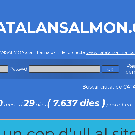
ATALANSALMON
NSALMON.com forma part del projecte
www.catalansalmon.c
Pa
Passwd
per
Buscar ciutat de C
0
29
( 7.637 dies )
mesos i
dies
posant en c
n cop d'ull al site