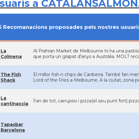
usuaris a CATALANSALMON
6 Recomanacions proposades pels nostres usuari
La
Al Prahran Market de Melbourne hi ha una pastiss
Colmena
que porta un grapat d'anys a Austràlia. MOLT re
The Fish
El millor fish n chips de Canberra. També fan menja
Shack
Lord of the Fries a Melbourne. A la ciutat, zona 
La
Fan de tot, carn,peix i pizza(el seu punt fort) pizz
cantinaccia
Tapasbar
Barcelona