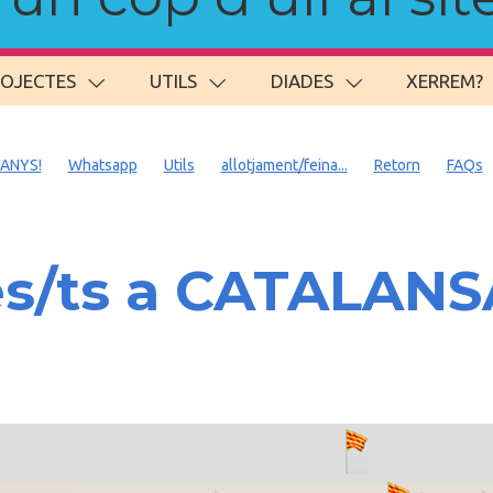
ROJECTES
UTILS
DIADES
XERREM?
 ANYS!
Whatsapp
Utils
allotjament/feina...
Retorn
FAQs
es/ts a CATALAN