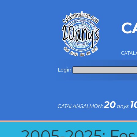
C
CATALA
Login
20
1
CATALANSALMON:
anys
2005-2025: Fes u