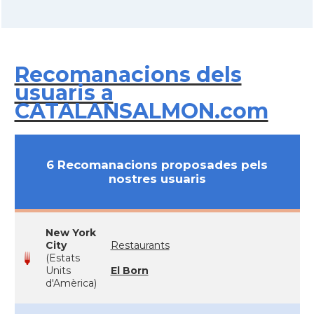
Recomanacions dels
usuaris a
CATALANSALMON.com
6 Recomanacions proposades pels
nostres usuaris
New York
City
Restaurants
(Estats
Units
El Born
d'Amèrica)