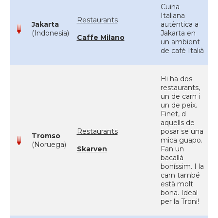
Cuina
Italiana
Restaurants
Jakarta
autèntica a
(Indonesia)
Jakarta en
Caffe Milano
un ambient
de café Italià
Hi ha dos
restaurants,
un de carn i
un de peix.
Finet, d
aquells de
Restaurants
posar se una
Tromso
mica guapo.
(Noruega)
Skarven
Fan un
bacallà
boníssim. I la
carn també
està molt
bona. Ideal
per la Troni!