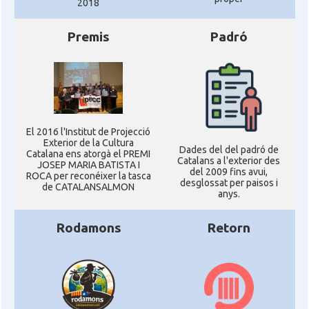
2018
Premis
Padró
El 2016 l'Institut de Projecció
Exterior de la Cultura
Dades del del padró de
Catalana ens atorgà el PREMI
Catalans a l'exterior des
JOSEP MARIA BATISTA I
del 2009 fins avui,
ROCA per reconéixer la tasca
desglossat per paisos i
de CATALANSALMON
anys.
Rodamons
Retorn