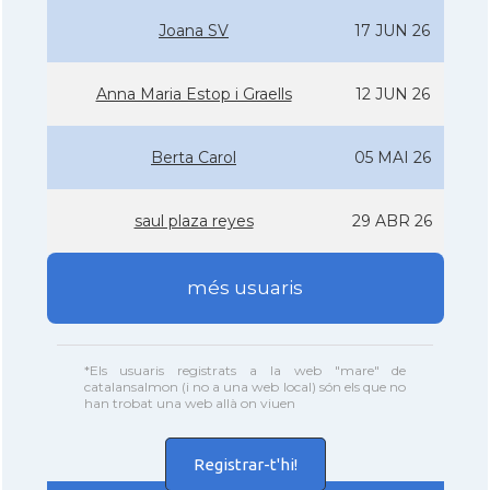
Joana SV
17 JUN 26
Anna Maria Estop i Graells
12 JUN 26
Berta Carol
05 MAI 26
saul plaza reyes
29 ABR 26
més usuaris
*Els usuaris registrats a la web "mare" de
catalansalmon (i no a una web local) són els que no
han trobat una web allà on viuen
Registrar-t'hi!