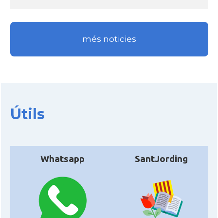
més noticies
Útils
Whatsapp
SantJording