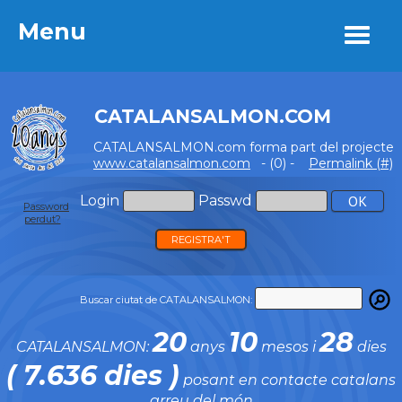
Menu
Menu
CATALANSALMON.COM
CATALANSALMON.com forma part del projecte
www.catalansalmon.com
- (0) -
Permalink (#)
Login
Passwd
Password
perdut?
REGISTRA'T
Buscar ciutat de CATALANSALMON:
20
10
28
CATALANSALMON:
anys
mesos i
dies
( 7.636 dies )
posant en contacte catalans
arreu del món