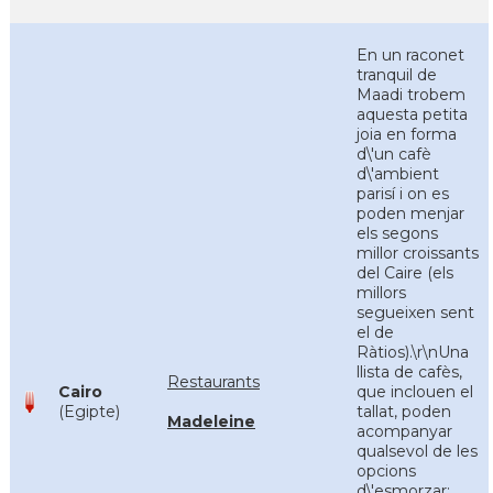
En un raconet
tranquil de
Maadi trobem
aquesta petita
joia en forma
d\'un cafè
d\'ambient
parisí i on es
poden menjar
els segons
millor croissants
del Caire (els
millors
segueixen sent
el de
Ràtios).\r\nUna
llista de cafès,
Restaurants
Cairo
que inclouen el
(Egipte)
tallat, poden
Madeleine
acompanyar
qualsevol de les
opcions
d\'esmorzar: