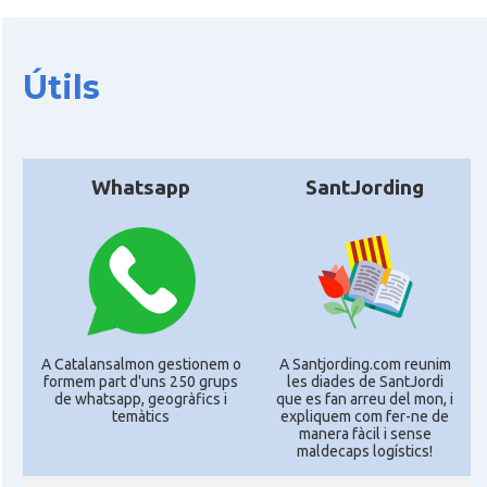
Útils
Whatsapp
SantJording
A Catalansalmon gestionem o
A Santjording.com reunim
formem part d'uns 250 grups
les diades de SantJordi
de whatsapp, geogràfics i
que es fan arreu del mon, i
temàtics
expliquem com fer-ne de
manera fàcil i sense
maldecaps logí­stics!