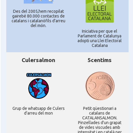
Des del 2005,hem recopilat
gairebé 80.000 contactes de
catalans i catalanòfils d'arreu
del món.
Iniciativa per que el
Parlament de Catalunya
adopti una Llei Electoral
Catalana
Culersalmon
5centims
Grup de whatsapp de Culers
Petit qüestionari a
d'arreu del mon
catalans de
CATALANSALMON.
Pinzellades d'un grapat
de vides viscudes amb
intensitat i en català per