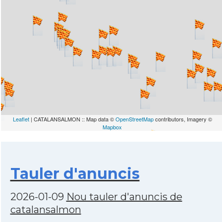
Leaflet
| CATALANSALMON :: Map data ©
OpenStreetMap
contributors, Imagery ©
Mapbox
Tauler d'anuncis
2026-01-09
Nou tauler d'anuncis de
catalansalmon