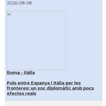
2026-08-08
Roma - Itàlia
Pols entre Espanya i Itàlia per les
fronteres: un xoc diplomàtic amb pocs
efectes reals