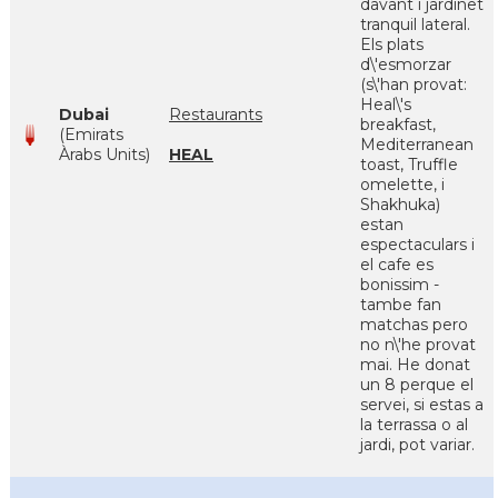
davant i jardinet
tranquil lateral.
Els plats
d\'esmorzar
(s\'han provat:
Heal\'s
Dubai
Restaurants
breakfast,
(Emirats
Mediterranean
Àrabs Units)
HEAL
toast, Truffle
omelette, i
Shakhuka)
estan
espectaculars i
el cafe es
bonissim -
tambe fan
matchas pero
no n\'he provat
mai. He donat
un 8 perque el
servei, si estas a
la terrassa o al
jardi, pot variar.