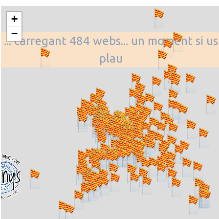
+
−
... carregant 484 webs... un moment si us
plau