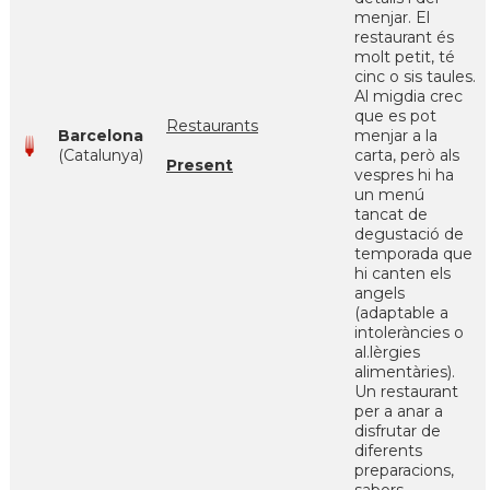
menjar. El
restaurant és
molt petit, té
cinc o sis taules.
Al migdia crec
que es pot
Restaurants
Barcelona
menjar a la
(Catalunya)
carta, però als
Present
vespres hi ha
un menú
tancat de
degustació de
temporada que
hi canten els
angels
(adaptable a
intoleràncies o
al.lèrgies
alimentàries).
Un restaurant
per a anar a
disfrutar de
diferents
preparacions,