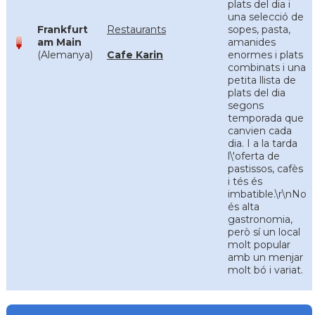
plats del dia i
una selecció de
Frankfurt
Restaurants
sopes, pasta,
am Main
amanides
(Alemanya)
Cafe Karin
enormes i plats
combinats i una
petita llista de
plats del dia
segons
temporada que
canvien cada
dia. I a la tarda
l\'oferta de
pastissos, cafès
i tés és
imbatible.\r\nNo
és alta
gastronomia,
però sí un local
molt popular
amb un menjar
molt bó i variat.