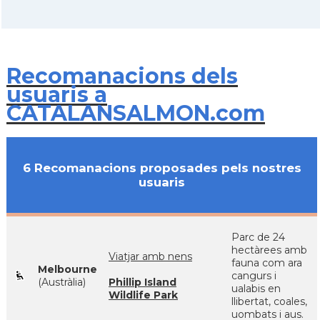
Recomanacions dels
usuaris a
CATALANSALMON.com
6 Recomanacions proposades pels nostres
usuaris
Parc de 24
hectàrees amb
Viatjar amb nens
fauna com ara
Melbourne
cangurs i
(Austràlia)
Phillip Island
ualabis en
Wildlife Park
llibertat, coales,
uombats i aus.