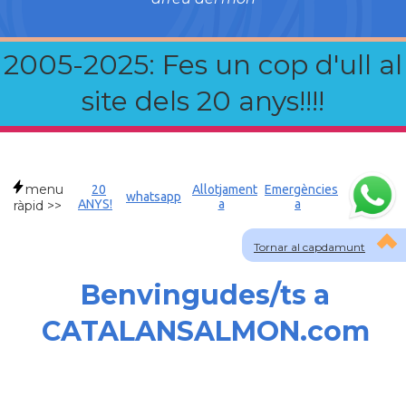
2005-2025: Fes un cop d'ull al
site dels 20 anys!!!!
menu
20
Allotjament
Emergències
whatsapp
ANYS!
a
a
ràpid >>
Tornar al capdamunt
Benvingudes/ts a
CATALANSALMON.com