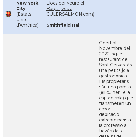
New York
Llocs per veure el
City
Barça (ves a
(Estats
CULERSALMON.com)
Units
d'Amèrica)
Smithfield Hall
Obert al
Novembre del
2022, aquest
restaurant de
Sant Gervasi és
una petita joia
gastronònica.
Els propietaris
són una parella
(ell cuiner i ella
cap de sala) que
transmeten un
amor i
dedicació
extraordinaris a
la professió a
través dels
detalls i del