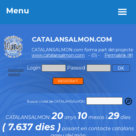
Menu
Menu
CATALANSALMON.COM
CATALANSALMON.com forma part del projecte
www.catalansalmon.com
- (0) -
Permalink (#)
Login
Passwd
Password
perdut?
REGISTRA'T
Buscar ciutat de CATALANSALMON:
20
10
29
CATALANSALMON:
anys
mesos i
dies
( 7.637 dies )
posant en contacte catalans
arreu del món