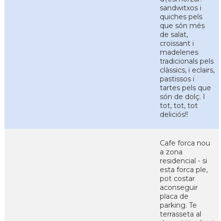
sandwitxos i
quiches pels
que són més
de salat,
croissant i
madelenes
tradicionals pels
clàssics, i eclairs,
pastissos i
tartes pels que
són de dolç. I
tot, tot, tot
deliciós!!
Cafe forca nou
a zona
residencial - si
esta forca ple,
pot costar
aconseguir
placa de
parking. Te
terrasseta al