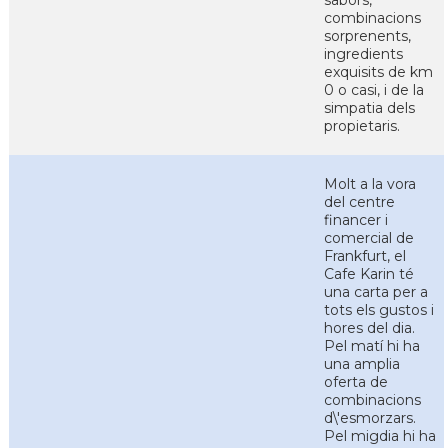
sabors,
combinacions
sorprenents,
ingredients
exquisits de km
0 o casi, i de la
simpatia dels
propietaris.
Molt a la vora
del centre
financer i
comercial de
Frankfurt, el
Cafe Karin té
una carta per a
tots els gustos i
hores del dia.
Pel matí hi ha
una amplia
oferta de
combinacions
d\'esmorzars.
Pel migdia hi ha