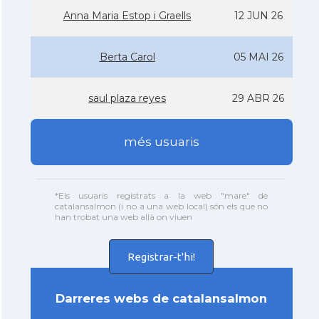
Anna Maria Estop i Graells
12 JUN 26
Berta Carol
05 MAI 26
saul plaza reyes
29 ABR 26
més usuaris
*Els usuaris registrats a la web "mare" de
catalansalmon (i no a una web local) són els que no
han trobat una web allà on viuen
Registrar-t'hi!
Darreres webs de catalansalmon