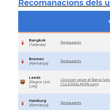
Recomanacions dels 
Bangkok
Restaurants
(Tailàndia)
Bremen
Restaurants
(Alemanya)
Leeds
Llocs per veure el Barça (ves
(Regne Unit
CULERSALMON.com)
(UK))
Hamburg
Restaurants
(Alemanya)