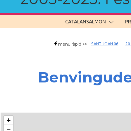
CATALANSALMON
P
menu ràpid >>
SANT JOAN 06
20
Benvingud
+
−