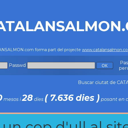
ATALANSALMON
NSALMON.com forma part del projecte
www.catalansalmon.c
Pa
Passwd
per
Buscar ciutat de C
0
28
( 7.636 dies )
mesos i
dies
posant en c
n cop d'ull al site