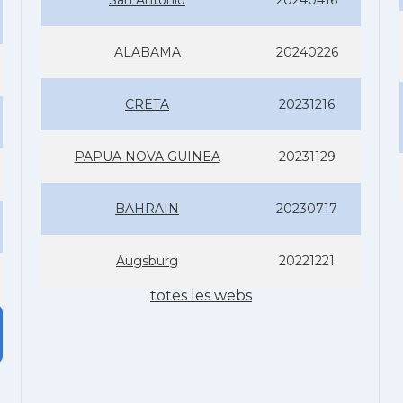
San Antonio
20240416
ALABAMA
20240226
CRETA
20231216
PAPUA NOVA GUINEA
20231129
BAHRAIN
20230717
Augsburg
20221221
totes les webs