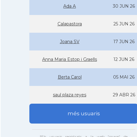
Ada A
30 JUN 26
Calapastora
25 JUN 26
Joana SV
17 JUN 26
Anna Maria Estop i Graells
12 JUN 26
Berta Carol
05 MAI 26
saul plaza reyes
29 ABR 26
més usuaris
*Els usuaris registrats a la web "mare" de