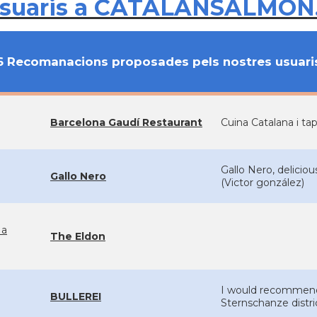
usuaris a CATALANSALMON
6 Recomanacions proposades pels nostres usuari
Barcelona Gaudí Restaurant
Cuina Catalana i t
Gallo Nero, delicio
Gallo Nero
(Victor gonzález)
 a
The Eldon
I would recommend h
BULLEREI
Sternschanze distric