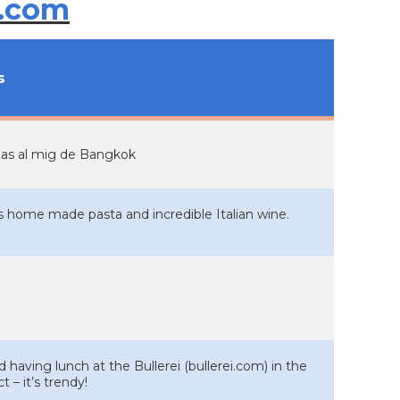
.com
s
apas al mig de Bangkok
us home made pasta and incredible Italian wine.
aving lunch at the Bullerei (bullerei.com) in the
t – it’s trendy!