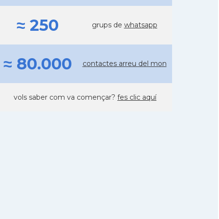
≈ 250
grups de
whatsapp
≈ 80.000
contactes arreu del mon
vols saber com va començar?
fes clic aquí