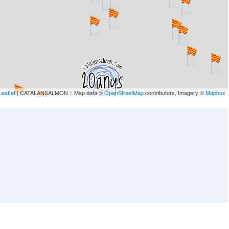
Leaflet
| CATALANSALMON :: Map data ©
OpenStreetMap
contributors, Imagery ©
Mapbox