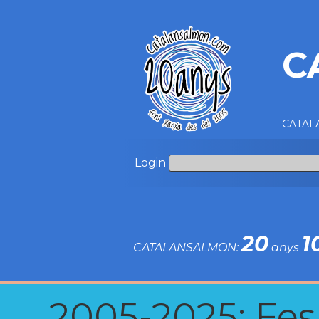
C
CATALA
Login
20
1
CATALANSALMON:
anys
2005-2025: Fes u