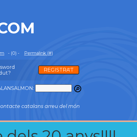
.COM
om
- (0) -
Permalink (#)
ssword
REGISTRA'T
dut?
ATALANSALMON:
ontacte catalans arreu del món
 dels 20 anys!!!!