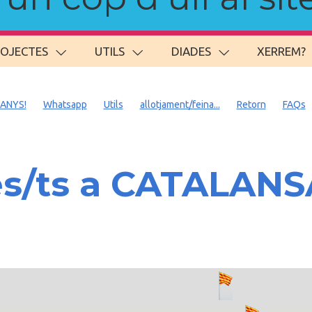
ROJECTES
UTILS
DIADES
XERREM?
 ANYS!
Whatsapp
Utils
allotjament/feina...
Retorn
FAQs
es/ts a CATALAN