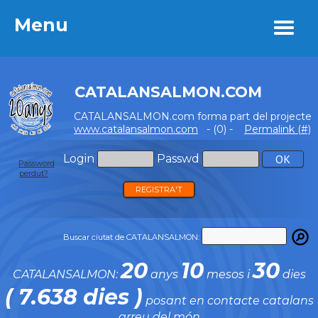
Menu
Menu
CATALANSALMON.COM
CATALANSALMON.com forma part del projecte
www.catalansalmon.com
- (0) -
Permalink (#)
Login
Passwd
Password
perdut?
REGISTRA'T
Buscar ciutat de CATALANSALMON:
20
10
30
CATALANSALMON:
anys
mesos i
dies
( 7.638 dies )
posant en contacte catalans
arreu del món