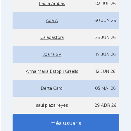
Laura Arribas
03 JUL 26
Ada A
30 JUN 26
Calapastora
25 JUN 26
Joana SV
17 JUN 26
Anna Maria Estop i Graells
12 JUN 26
Berta Carol
05 MAI 26
saul plaza reyes
29 ABR 26
més usuaris