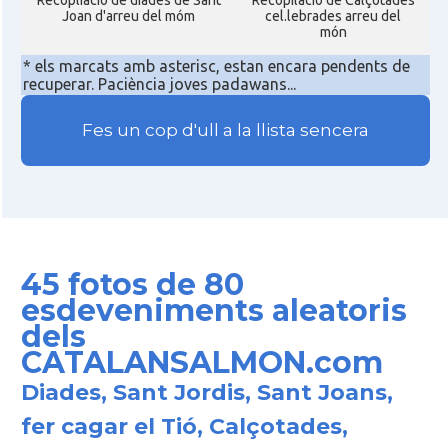
Recopliacio de diades de Sant
Recopilació de Calçotades
Joan d'arreu del móm
cel.lebrades arreu del
món
* els marcats amb asterisc, estan encara pendents de
recuperar. Paciència joves padawans...
Fes un cop d'ull a la llista sencera
45 fotos de 80
esdeveniments aleatoris
dels
CATALANSALMON.com
Diades, Sant Jordis, Sant Joans,
fer cagar el Tió, Calçotades,