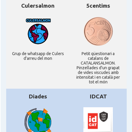
Culersalmon
5centims
Grup de whatsapp de Culers
Petit qüestionari a
d'arreu del mon
catalans de
CATALANSALMON.
Pinzellades d'un grapat
de vides viscudes amb
intensitat i en català per
tot el món
Diades
IDCAT