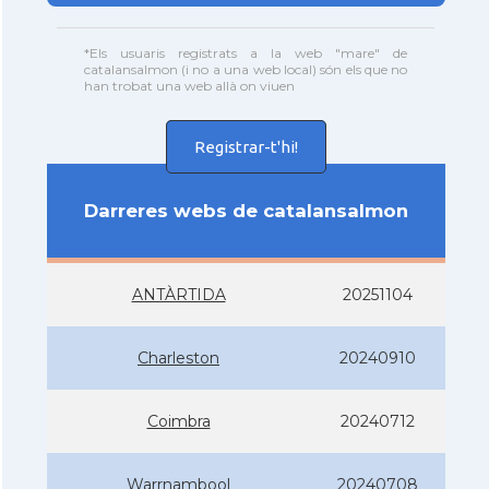
*Els usuaris registrats a la web "mare" de
catalansalmon (i no a una web local) són els que no
han trobat una web allà on viuen
Registrar-t'hi!
Darreres webs de catalansalmon
ANTÀRTIDA
20251104
Charleston
20240910
Coimbra
20240712
Warrnambool
20240708