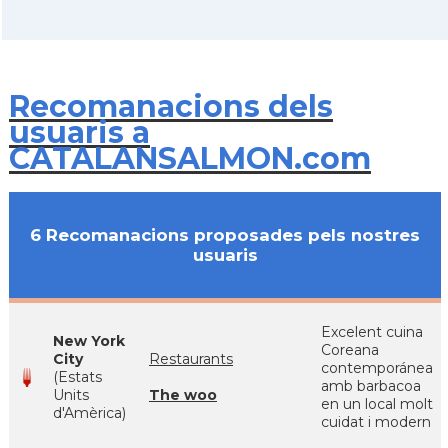
Recomanacions dels
usuaris a
CATALANSALMON.com
6 Recomanacions proposades pels nostres
usuaris
Excelent cuina
New York
Coreana
City
Restaurants
contemporánea
(Estats
amb barbacoa
Units
The woo
en un local molt
d'Amèrica)
cuidat i modern