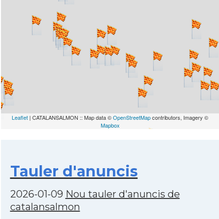
Leaflet
| CATALANSALMON :: Map data ©
OpenStreetMap
contributors, Imagery ©
Mapbox
Tauler d'anuncis
2026-01-09
Nou tauler d'anuncis de
catalansalmon