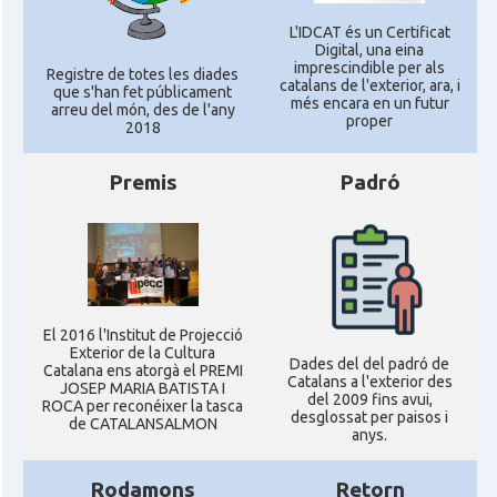
L'IDCAT és un Certificat
Digital, una eina
imprescindible per als
Registre de totes les diades
catalans de l'exterior, ara, i
que s'han fet públicament
més encara en un futur
arreu del món, des de l'any
proper
2018
Premis
Padró
El 2016 l'Institut de Projecció
Exterior de la Cultura
Dades del del padró de
Catalana ens atorgà el PREMI
Catalans a l'exterior des
JOSEP MARIA BATISTA I
del 2009 fins avui,
ROCA per reconéixer la tasca
desglossat per paisos i
de CATALANSALMON
anys.
Rodamons
Retorn