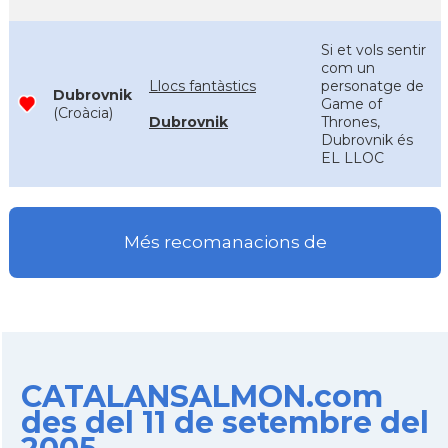
Si et vols sentir
com un
Llocs fantàstics
personatge de
Dubrovnik
Game of
(Croàcia)
Dubrovnik
Thrones,
Dubrovnik és
EL LLOC
Més recomanacions de
CATALANSALMON.com
des del 11 de setembre del