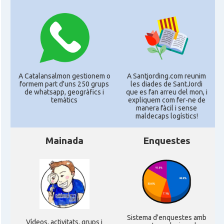
A Catalansalmon gestionem o
A Santjording.com reunim
formem part d'uns 250 grups
les diades de SantJordi
de whatsapp, geogràfics i
que es fan arreu del mon, i
temàtics
expliquem com fer-ne de
manera fàcil i sense
maldecaps logí­stics!
Mainada
Enquestes
Sistema d'enquestes amb
Ví­deos, activitats, grups i