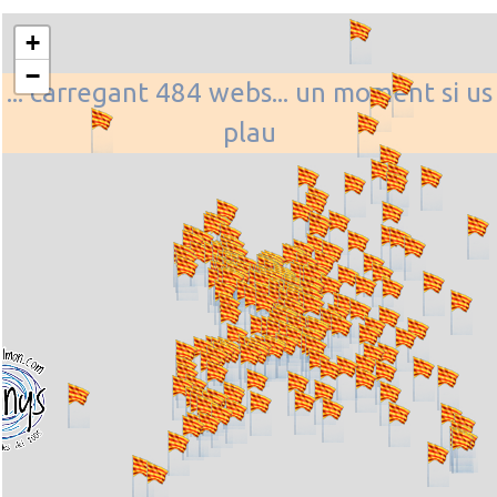
+
−
... carregant 484 webs... un moment si us
plau