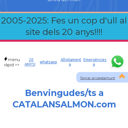
2005-2025: Fes un cop d'ull al
site dels 20 anys!!!!
menu
20
Allotjament
Emergències
whatsapp
ANYS!
a
a
ràpid >>
Tornar al capdamunt
Benvingudes/ts a
CATALANSALMON.com