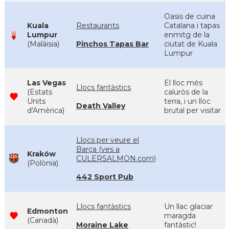
Oasis de cuina
Kuala
Restaurants
Catalana i tapas
Lumpur
enmitg de la
(Malàisia)
Pinchos Tapas Bar
ciutat de Kuala
Lumpur
Las Vegas
El lloc més
Llocs fantàstics
(Estats
calurós de la
Units
terra, i un lloc
Death Valley
d'Amèrica)
brutal per visitar
Llocs per veure el
Barça (ves a
Kraków
CULERSALMON.com)
(Polònia)
442 Sport Pub
Llocs fantàstics
Un llac glaciar
Edmonton
maragda
(Canadà)
Moraine Lake
fantàstic!