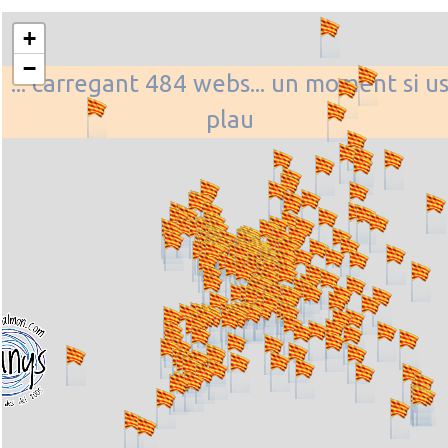
+
−
... carregant 484 webs... un moment si u
plau