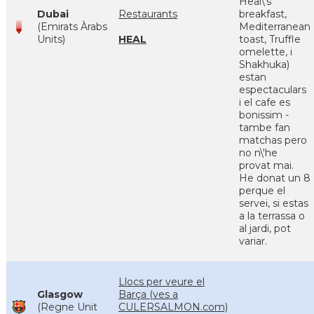
Heal\'s
Dubai
Restaurants
breakfast,
(Emirats Àrabs
Mediterranean
Units)
HEAL
toast, Truffle
omelette, i
Shakhuka)
estan
espectaculars
i el cafe es
bonissim -
tambe fan
matchas pero
no n\'he
provat mai.
He donat un 8
perque el
servei, si estas
a la terrassa o
al jardi, pot
variar.
Llocs per veure el
Glasgow
Barça (ves a
(Regne Unit
CULERSALMON.com)