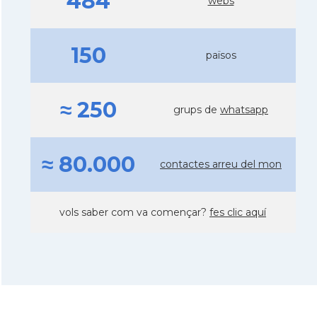
484
webs
150
països
≈ 250
grups de
whatsapp
≈ 80.000
contactes arreu del mon
vols saber com va començar?
fes clic aquí