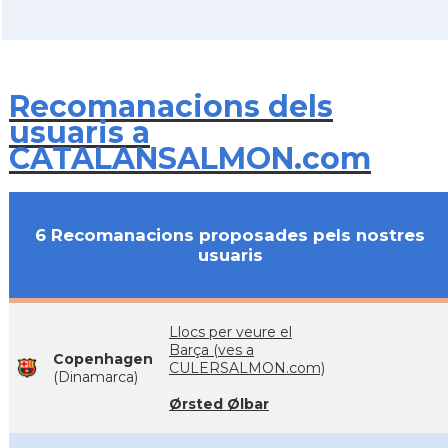
Recomanacions dels
usuaris a
CATALANSALMON.com
6 Recomanacions proposades pels nostres
usuaris
Llocs per veure el
Barça (ves a
Copenhagen
CULERSALMON.com)
(Dinamarca)
Ørsted Ølbar