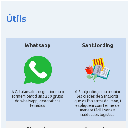
Útils
Whatsapp
SantJording
A Catalansalmon gestionem o
A Santjording.com reunim
formem part d'uns 250 grups
les diades de SantJordi
de whatsapp, geogràfics i
que es fan arreu del mon, i
temàtics
expliquem com fer-ne de
manera fàcil i sense
maldecaps logí­stics!