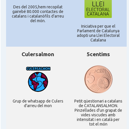
Des del 2005,hem recopilat
gairebé 80.000 contactes de
catalans i catalanòfils d'arreu
del món.
Iniciativa per que el
Parlament de Catalunya
adopti una Llei Electoral
Catalana
Culersalmon
5centims
Grup de whatsapp de Culers
Petit qüestionari a catalans
d'arreu del mon
de CATALANSALMON.
Pinzellades d'un grapat de
vides viscudes amb
intensitat i en català per
tot el món