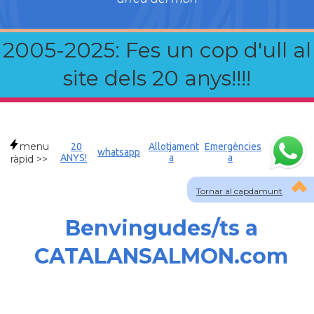
2005-2025: Fes un cop d'ull al
site dels 20 anys!!!!
menu
20
Allotjament
Emergències
whatsapp
ANYS!
a
a
ràpid >>
Tornar al capdamunt
Benvingudes/ts a
CATALANSALMON.com