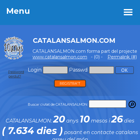
Menu
Menu
CATALANSALMON.COM
CATALANSALMON.com forma part del projecte
www.catalansalmon.com
- (0) -
Permalink (#)
Login
Passwd
Password
perdut?
REGISTRA'T
Buscar ciutat de CATALANSALMON:
20
10
26
CATALANSALMON:
anys
mesos i
dies
( 7.634 dies )
posant en contacte catalans
arreu del món