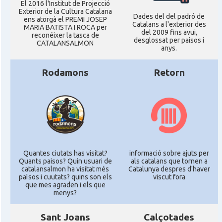
El 2016 l'Institut de Projecció
Exterior de la Cultura Catalana
Dades del del padró de
ens atorgà el PREMI JOSEP
Catalans a l'exterior des
MARIA BATISTA I ROCA per
del 2009 fins avui,
reconéixer la tasca de
desglossat per paisos i
CATALANSALMON
anys.
Rodamons
Retorn
Quantes ciutats has visitat?
informació sobre ajuts per
Quants paisos? Quin usuari de
als catalans que tornen a
catalansalmon ha visitat més
Catalunya despres d'haver
països i cuutats? quins son els
viscut fora
que mes agraden i els que
menys?
Sant Joans
Calçotades