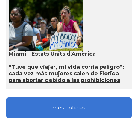
Miami - Estats Units d'Amèrica
“Tuve que viajar, mi vida corría peligro”:
cada vez más mujeres salen de Florida
para abortar debido a las prohibiciones
més noticies