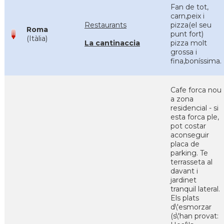
Fan de tot,
carn,peix i
Restaurants
pizza(el seu
Roma
punt fort)
(Itàlia)
La cantinaccia
pizza molt
grossa i
fina,boníssima.
Cafe forca nou
a zona
residencial - si
esta forca ple,
pot costar
aconseguir
placa de
parking. Te
terrasseta al
davant i
jardinet
tranquil lateral.
Els plats
d\'esmorzar
(s\'han provat: