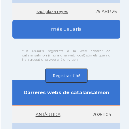
saul plaza reyes
29 ABR 26
més usuaris
*Els usuaris registrats a la web "mare" de
catalansalmon (i no a una web local) són els que no
han trobat una web allà on viuen
Registrar-t'hi!
Darreres webs de catalansalmon
ANTÀRTIDA
20251104