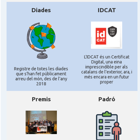
Diades
IDCAT
L'IDCAT és un Certificat
Digital, una eina
imprescindible per als
Registre de totes les diades
catalans de l'exterior, ara, i
que s'han fet públicament
més encara en un futur
arreu del món, des de l'any
proper
2018
Premis
Padró