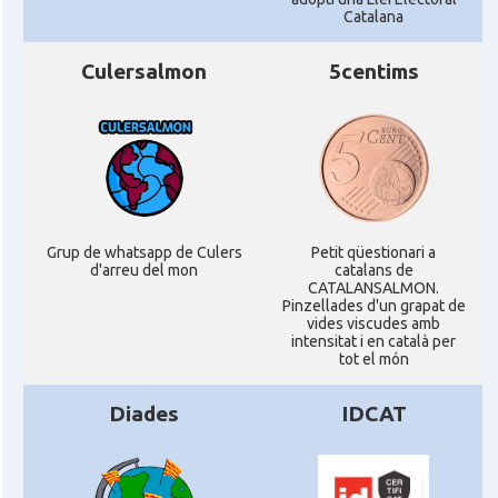
Catalana
Culersalmon
5centims
Grup de whatsapp de Culers
Petit qüestionari a
d'arreu del mon
catalans de
CATALANSALMON.
Pinzellades d'un grapat de
vides viscudes amb
intensitat i en català per
tot el món
Diades
IDCAT