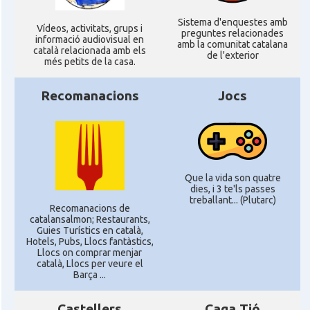
Sistema d'enquestes amb
Ví­deos, activitats, grups i
preguntes relacionades
informació audiovisual en
amb la comunitat catalana
català relacionada amb els
de l'exterior
més petits de la casa.
Recomanacions
Jocs
Que la vida son quatre
dies, i 3 te'ls passes
treballant... (Plutarc)
Recomanacions de
catalansalmon; Restaurants,
Guies Turístics en català,
Hotels, Pubs, Llocs fantàstics,
Llocs on comprar menjar
català, Llocs per veure el
Barça ...
Castellers
Caga Tió