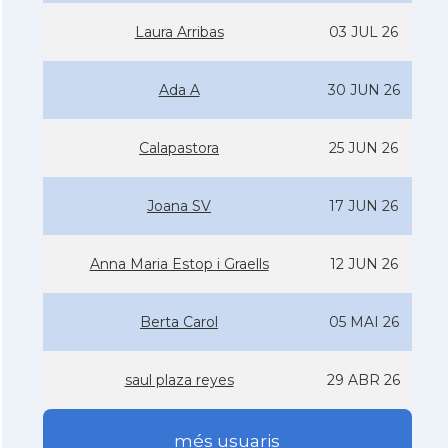
Laura Arribas
03 JUL 26
Ada A
30 JUN 26
Calapastora
25 JUN 26
Joana SV
17 JUN 26
Anna Maria Estop i Graells
12 JUN 26
Berta Carol
05 MAI 26
saul plaza reyes
29 ABR 26
més usuaris