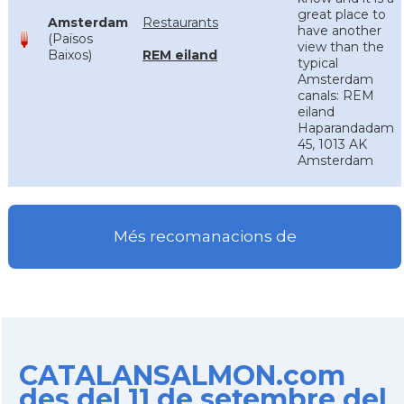
great place to
Amsterdam
Restaurants
have another
(Països
view than the
Baixos)
REM eiland
typical
Amsterdam
canals: REM
eiland
Haparandadam
45, 1013 AK
Amsterdam
Més recomanacions de
CATALANSALMON.com
des del 11 de setembre del