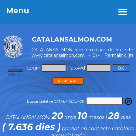
Menu
Menu
CATALANSALMON.COM
CATALANSALMON.com forma part del projecte
www.catalansalmon.com
- (0) -
Permalink (#)
Login
Passwd
Password
perdut?
REGISTRA'T
Buscar ciutat de CATALANSALMON:
20
10
28
CATALANSALMON:
anys
mesos i
dies
( 7.636 dies )
posant en contacte catalans
arreu del món