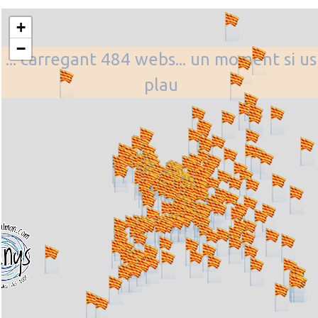
+
−
... carregant 484 webs... un moment si us
plau