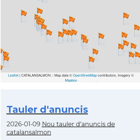
Leaflet
| CATALANSALMON :: Map data ©
OpenStreetMap
contributors, Imagery ©
Mapbox
Tauler d'anuncis
2026-01-09
Nou tauler d'anuncis de
catalansalmon