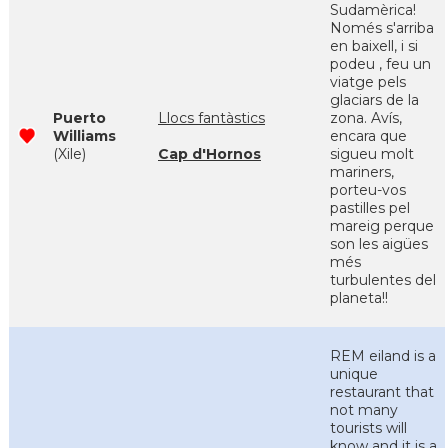
Sudamèrica!
Només s'arriba
en baixell, i si
podeu , feu un
viatge pels
glaciars de la
Puerto
Llocs fantàstics
zona. Avís,
Williams
encara que
(Xile)
Cap d'Hornos
sigueu molt
mariners,
porteu-vos
pastilles pel
mareig perque
son les aigües
més
turbulentes del
planeta!!
REM eiland is a
unique
restaurant that
not many
tourists will
know and it is a