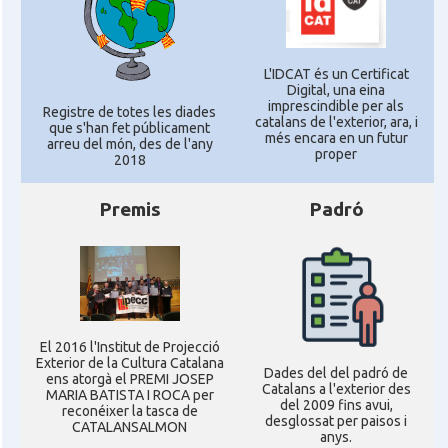
L'IDCAT és un Certificat
Digital, una eina
imprescindible per als
Registre de totes les diades
catalans de l'exterior, ara, i
que s'han fet públicament
més encara en un futur
arreu del món, des de l'any
proper
2018
Premis
Padró
El 2016 l'Institut de Projecció
Exterior de la Cultura Catalana
Dades del del padró de
ens atorgà el PREMI JOSEP
Catalans a l'exterior des
MARIA BATISTA I ROCA per
del 2009 fins avui,
reconéixer la tasca de
desglossat per paisos i
CATALANSALMON
anys.