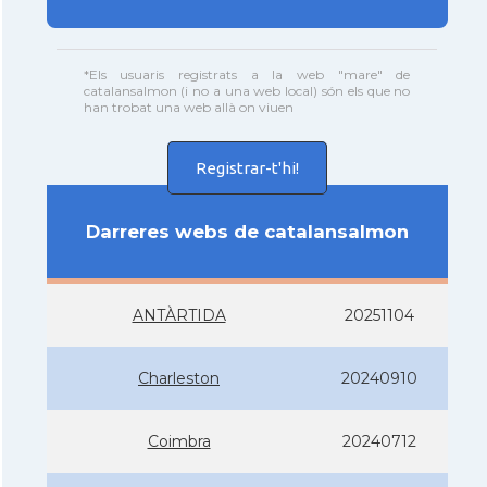
*Els usuaris registrats a la web "mare" de
catalansalmon (i no a una web local) són els que no
han trobat una web allà on viuen
Registrar-t'hi!
Darreres webs de catalansalmon
ANTÀRTIDA
20251104
Charleston
20240910
Coimbra
20240712