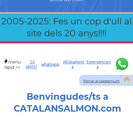
2005-2025: Fes un cop d'ull al
site dels 20 anys!!!!
menu
20
Allotjament
Emergències
whatsapp
ANYS!
a
a
ràpid >>
Tornar al capdamunt
Benvingudes/ts a
CATALANSALMON.com