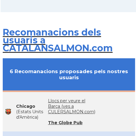
Recomanacions dels
usuaris a
CATALANSALMON.com
6 Recomanacions proposades pels nostres
usuaris
Llocs per veure el
Chicago
Barça (ves a
(Estats Units
CULERSALMON.com)
d'Amèrica)
The Globe Pub