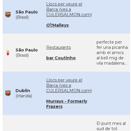
Llocs per veure el
Barça (ves a
São Paulo
CULERSALMON.com)
(Brasil)
O\'Malleys
perfecte per
Restaurants
fer una picanha
São Paulo
amb el amics
(Brasil)
bar Coutinho
al bell mig de
vila madalena...
Llocs per veure el
Barça (ves a
Dublin
CULERSALMON.com)
(Irlanda)
Murrays - Formerly
Frazers
El punt mes al
sud de tot