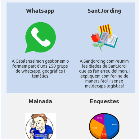
Whatsapp
SantJording
A Catalansalmon gestionem o
A Santjording.com reunim
formem part d'uns 250 grups
les diades de SantJordi
de whatsapp, geogràfics i
que es fan arreu del mon, i
temàtics
expliquem com fer-ne de
manera fàcil i sense
maldecaps logí­stics!
Mainada
Enquestes