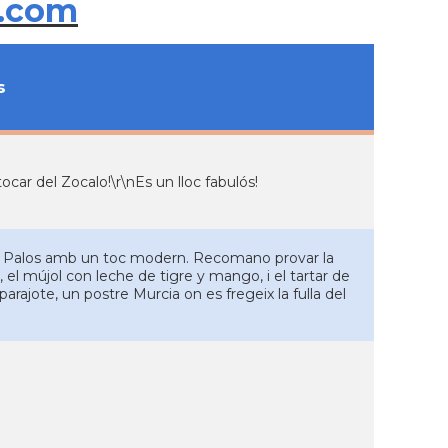
.com
s
car del Zocalo!\r\nEs un lloc fabulós!
 de Palos amb un toc modern. Recomano provar la
el mújol con leche de tigre y mango, i el tartar de
parajote, un postre Murcia on es fregeix la fulla del