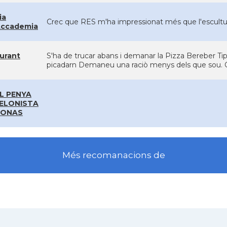
ia
Crec que RES m'ha impressionat més que l'escultur
'Accademia
urant
S'ha de trucar abans i demanar la Pizza Bereber Tip
picadarn Demaneu una raciò menys dels que sou. 
L PENYA
ELONISTA
ONAS
Més recomanacions de