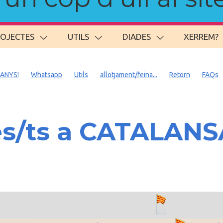
ROJECTES
UTILS
DIADES
XERREM?
 ANYS!
Whatsapp
Utils
allotjament/feina...
Retorn
FAQs
es/ts a CATALAN