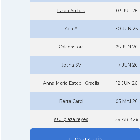
Laura Arribas
03 JUL 26
Ada A
30 JUN 26
Calapastora
25 JUN 26
Joana SV
17 JUN 26
Anna Maria Estop i Graells
12 JUN 26
Berta Carol
05 MAI 26
saul plaza reyes
29 ABR 26
més usuaris