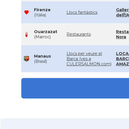
Firenze
Galler
Llocs fantàstics
(Itàlia)
dell\
Ouarzazat
Resta
Restaurants
(Marroc)
Nora
Llocs per veure el
LOCA
Manaus
Barça (ves a
BARC
(Brasil)
CULERSALMON.com)
AMAZ