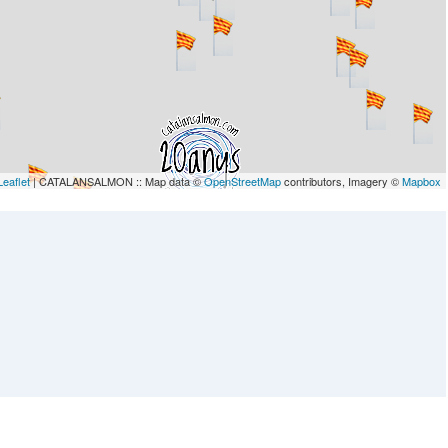
Leaflet
| CATALANSALMON :: Map data ©
OpenStreetMap
contributors, Imagery ©
Mapbox