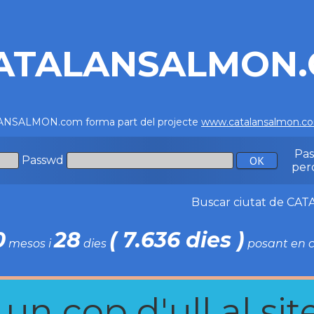
ATALANSALMON
NSALMON.com forma part del projecte
www.catalansalmon.c
Pa
Passwd
per
Buscar ciutat de C
0
28
( 7.636 dies )
mesos i
dies
posant en c
n cop d'ull al site