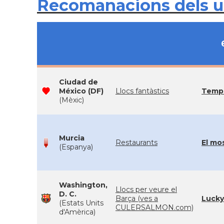
Recomanacions dels 
Ciudad de
México (DF)
Llocs fantàstics
Templ
(Mèxic)
Murcia
Restaurants
El mo
(Espanya)
Washington,
Llocs per veure el
D. C.
Barça (ves a
Lucky
(Estats Units
CULERSALMON.com)
d'Amèrica)