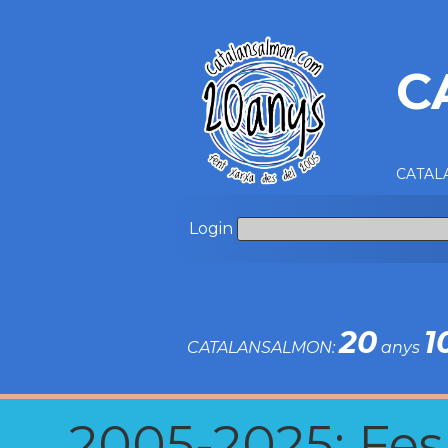
C
CATALA
Login
20
1
CATALANSALMON:
anys
2005-2025: Fes u