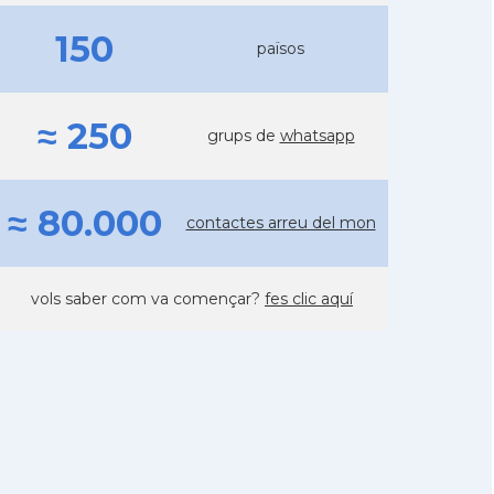
150
països
≈ 250
grups de
whatsapp
≈ 80.000
contactes arreu del mon
vols saber com va començar?
fes clic aquí