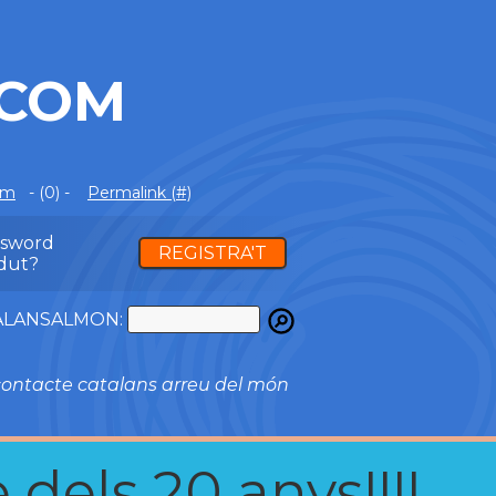
.COM
om
- (0) -
Permalink (#)
ssword
REGISTRA'T
dut?
ATALANSALMON:
ontacte catalans arreu del món
 dels 20 anys!!!!