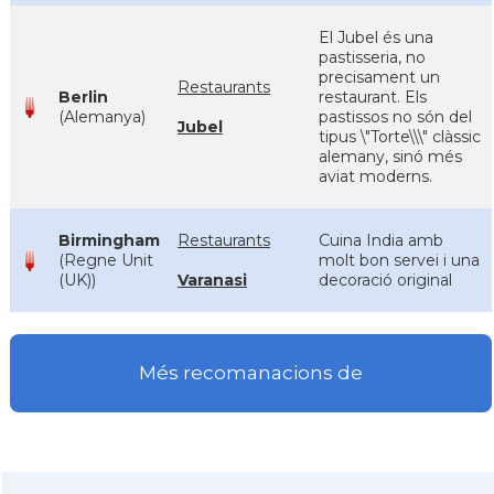
El Jubel és una
pastisseria, no
precisament un
Restaurants
Berlin
restaurant. Els
(Alemanya)
pastissos no són del
Jubel
tipus \"Torte\\\" clàssic
alemany, sinó més
aviat moderns.
Birmingham
Restaurants
Cuina India amb
(Regne Unit
molt bon servei i una
(UK))
Varanasi
decoració original
Més recomanacions de