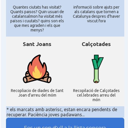
Quantes ciutats has visitat?
informació sobre ajuts per
Quants paisos? Quin usuari de
als catalans que tornen a
catalansalmon ha visitat més
Catalunya despres d'haver
països i cuutats? quins son els
viscut fora
que mes agraden i els que
menys?
Sant Joans
Calçotades
Recopliacio de diades de Sant
Recopilació de Calçotades
Joan d'arreu del móm
cel.lebrades arreu del
món
* els marcats amb asterisc, estan encara pendents de
recuperar. Paciència joves padawans...
Fes un cop d'ull a la llista sencera