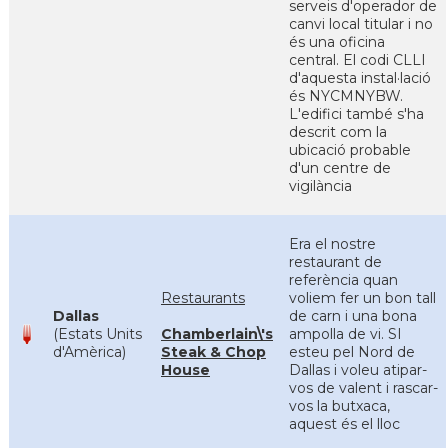
serveis d'operador de
canvi local titular i no
és una oficina
central. El codi CLLI
d'aquesta instal·lació
és NYCMNYBW.
L'edifici també s'ha
descrit com la
ubicació probable
d'un centre de
vigilància
Era el nostre
restaurant de
referència quan
Restaurants
voliem fer un bon tall
Dallas
de carn i una bona
(Estats Units
Chamberlain\'s
ampolla de vi. SI
d'Amèrica)
Steak & Chop
esteu pel Nord de
House
Dallas i voleu atipar-
vos de valent i rascar-
vos la butxaca,
aquest és el lloc