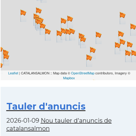
Leaflet
| CATALANSALMON :: Map data ©
OpenStreetMap
contributors, Imagery ©
Mapbox
Tauler d'anuncis
2026-01-09
Nou tauler d'anuncis de
catalansalmon