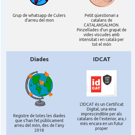
Grup de whatsapp de Culers
Petit qüestionari a
d'arreu del mon
catalans de
CATALANSALMON.
Pinzellades d'un grapat de
vides viscudes amb
intensitat i en català per
tot el món
Diades
IDCAT
L'IDCAT és un Certificat
Digital, una eina
imprescindible per als
Registre de totes les diades
catalans de l'exterior, ara, i
que s'han fet públicament
més encara en un futur
arreu del món, des de l'any
proper
2018