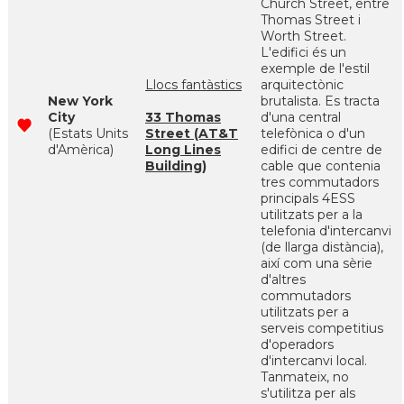
Church Street, entre
Thomas Street i
Worth Street.
L'edifici és un
exemple de l'estil
Llocs fantàstics
arquitectònic
New York
brutalista. Es tracta
City
33 Thomas
d'una central
(Estats Units
Street (AT&T
telefònica o d'un
d'Amèrica)
Long Lines
edifici de centre de
Building)
cable que contenia
tres commutadors
principals 4ESS
utilitzats per a la
telefonia d'intercanvi
(de llarga distància),
així com una sèrie
d'altres
commutadors
utilitzats per a
serveis competitius
d'operadors
d'intercanvi local.
Tanmateix, no
s'utilitza per als