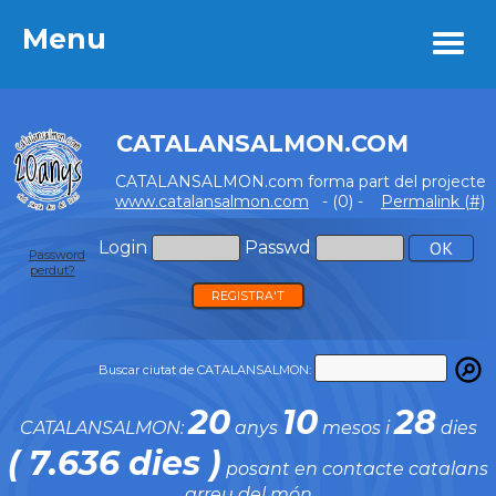
Menu
Menu
CATALANSALMON.COM
CATALANSALMON.com forma part del projecte
www.catalansalmon.com
- (0) -
Permalink (#)
Login
Passwd
Password
perdut?
REGISTRA'T
Buscar ciutat de CATALANSALMON:
20
10
28
CATALANSALMON:
anys
mesos i
dies
( 7.636 dies )
posant en contacte catalans
arreu del món