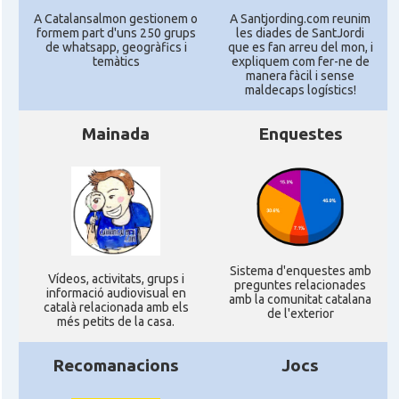
A Catalansalmon gestionem o
A Santjording.com reunim
formem part d'uns 250 grups
les diades de SantJordi
de whatsapp, geogràfics i
que es fan arreu del mon, i
temàtics
expliquem com fer-ne de
manera fàcil i sense
maldecaps logí­stics!
Mainada
Enquestes
Sistema d'enquestes amb
Ví­deos, activitats, grups i
preguntes relacionades
informació audiovisual en
amb la comunitat catalana
català relacionada amb els
de l'exterior
més petits de la casa.
Recomanacions
Jocs