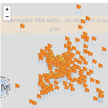
+
−
... carregant 484 webs... un moment si us
plau