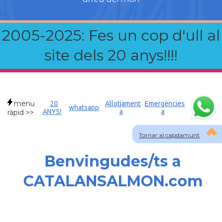
2005-2025: Fes un cop d'ull al
site dels 20 anys!!!!
menu
20
Allotjament
Emergències
whatsapp
ANYS!
a
a
ràpid >>
Tornar al capdamunt
Benvingudes/ts a
CATALANSALMON.com