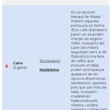
En un raconet
tranquil de Maadi
trobem aquesta
petita joia en forma
d\'un cafè d\'ambient
parisí i on es poden
menjar els segons
millor croissants del
Caire (els millors
segueixen sent el de
Ràtios).\r\nUna llista
Restaurants
de cafès, que
Cairo
inclouen el tallat,
(Egipte)
Madeleine
poden acompanyar
qualsevol de les
opcions d\'esmorzar:
sandwitxos i quiches
pels que són més de
salat, croissant i
madelenes
tradicionals pels
clàssics, i eclairs,
pastissos i tartes pels