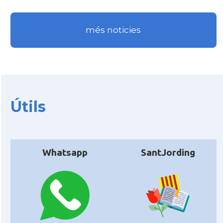
més noticies
Útils
Whatsapp
SantJording