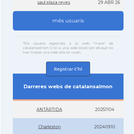
saul plaza reyes
29 ABR 26
més usuaris
*Els usuaris registrats a la web "mare" de
catalansalmon (i no a una web local) són els que no
han trobat una web allà on viuen
Registrar-t'hi!
Darreres webs de catalansalmon
ANTÀRTIDA
20251104
Charleston
20240910