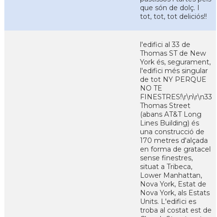
que són de dolç. I
tot, tot, tot deliciós!!
l'edifici al 33 de
Thomas ST de New
York és, segurament,
l'edifici més singular
de tot NY PERQUE
NO TE
FINESTRES!\r\n\r\n33
Thomas Street
(abans AT&T Long
Lines Building) és
una construcció de
170 metres d'alçada
en forma de gratacel
sense finestres,
situat a Tribeca,
Lower Manhattan,
Nova York, Estat de
Nova York, als Estats
Units. L'edifici es
troba al costat est de