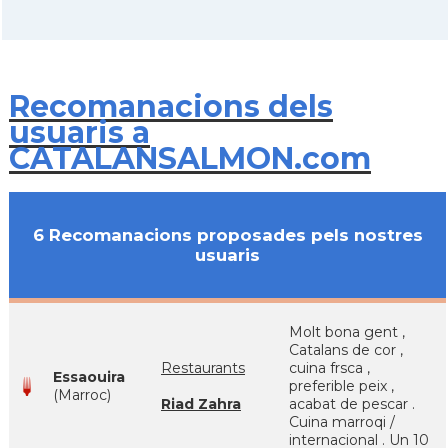
Recomanacions dels
usuaris a
CATALANSALMON.com
6 Recomanacions proposades pels nostres
usuaris
Molt bona gent ,
Catalans de cor ,
Restaurants
cuina frsca ,
Essaouira
preferible peix ,
(Marroc)
Riad Zahra
acabat de pescar .
Cuina marroqi /
internacional . Un 10