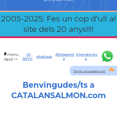
2005-2025: Fes un cop d'ull al
site dels 20 anys!!!!
menu
20
Allotjament
Emergències
whatsapp
ANYS!
a
a
ràpid >>
Tornar al capdamunt
Benvingudes/ts a
CATALANSALMON.com