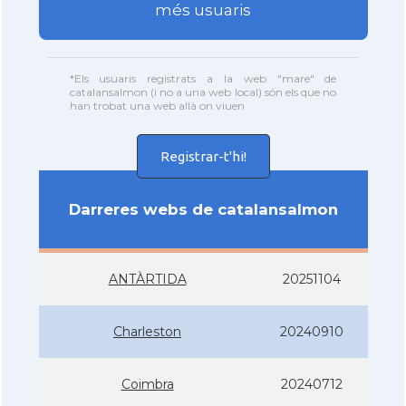
més usuaris
*Els usuaris registrats a la web "mare" de
catalansalmon (i no a una web local) són els que no
han trobat una web allà on viuen
Registrar-t'hi!
Darreres webs de catalansalmon
ANTÀRTIDA
20251104
Charleston
20240910
Coimbra
20240712