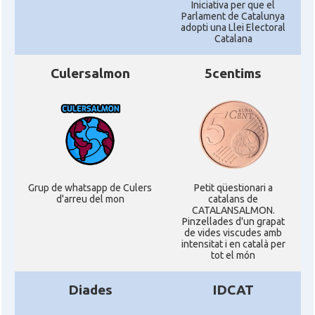
Iniciativa per que el
Parlament de Catalunya
adopti una Llei Electoral
Catalana
Culersalmon
5centims
Grup de whatsapp de Culers
Petit qüestionari a
d'arreu del mon
catalans de
CATALANSALMON.
Pinzellades d'un grapat
de vides viscudes amb
intensitat i en català per
tot el món
Diades
IDCAT