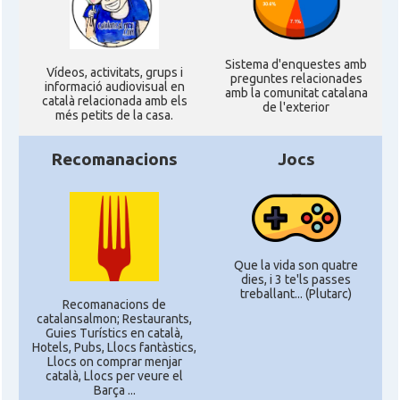
Sistema d'enquestes amb
Ví­deos, activitats, grups i
preguntes relacionades
informació audiovisual en
amb la comunitat catalana
català relacionada amb els
de l'exterior
més petits de la casa.
Recomanacions
Jocs
Que la vida son quatre
dies, i 3 te'ls passes
treballant... (Plutarc)
Recomanacions de
catalansalmon; Restaurants,
Guies Turístics en català,
Hotels, Pubs, Llocs fantàstics,
Llocs on comprar menjar
català, Llocs per veure el
Barça ...