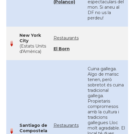
(Polanco)
espectaculars del
mon. Si aneu al
DF no us la
perdeu!
New York
Restaurants
City
(Estats Units
El Born
d'Amèrica)
Cuina gallega.
Algo de marisc
tenen, però
sobretot és cuina
tradicional
gallega.
Propietaris
compromesos
amb la cultura i
tradicions
gallegues Lloc
Santiago de
Restaurants
molt agradable. El
Compostela
local té dues