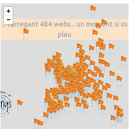
+
−
... carregant 484 webs... un moment si us
plau