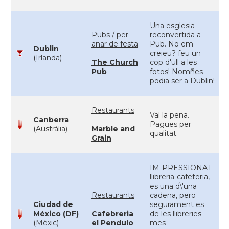
Una esglesia
Pubs / per
reconvertida a
anar de festa
Pub. No em
Dublin
creieu? feu un
(Irlanda)
The Church
cop d'ull a les
Pub
fotos! Nomñes
podia ser a Dublin!
Restaurants
Val la pena.
Canberra
Pagues per
(Austràlia)
Marble and
qualitat.
Grain
IM-PRESSIONAT
llibreria-cafeteria,
es una d\'una
Restaurants
cadena, pero
Ciudad de
segurament es
México (DF)
Cafebreria
de les llibreries
(Mèxic)
el Pendulo
mes