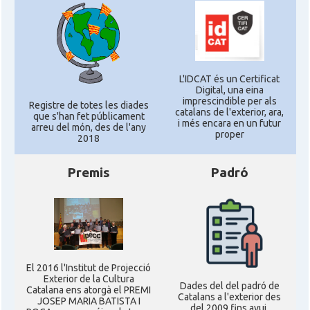
L'IDCAT és un Certificat
Digital, una eina
imprescindible per als
Registre de totes les diades
catalans de l'exterior, ara,
que s'han fet públicament
i més encara en un futur
arreu del món, des de l'any
proper
2018
Premis
Padró
El 2016 l'Institut de Projecció
Exterior de la Cultura
Dades del del padró de
Catalana ens atorgà el PREMI
Catalans a l'exterior des
JOSEP MARIA BATISTA I
del 2009 fins avui,