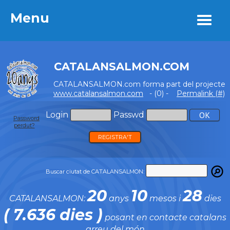
Menu
Menu
CATALANSALMON.COM
CATALANSALMON.com forma part del projecte
www.catalansalmon.com
- (0) -
Permalink (#)
Login
Passwd
Password
perdut?
REGISTRA'T
Buscar ciutat de CATALANSALMON:
20
10
28
CATALANSALMON:
anys
mesos i
dies
( 7.636 dies )
posant en contacte catalans
arreu del món