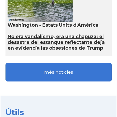
Washington - Estats Units d'Amèrica
No era vandalismo, era una chapuza: el
desastre del estanque reflectante deja
en evidencia las obsesiones de Trump
més noticies
Útils