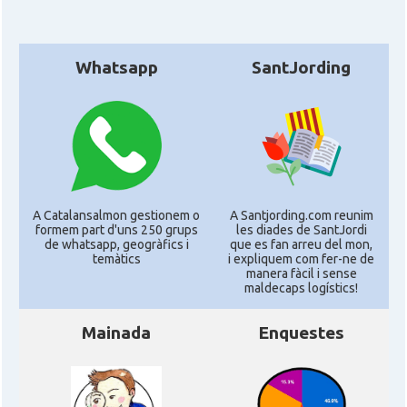
Whatsapp
SantJording
A Catalansalmon gestionem o
A Santjording.com reunim
formem part d'uns 250 grups
les diades de SantJordi
de whatsapp, geogràfics i
que es fan arreu del mon,
temàtics
i expliquem com fer-ne de
manera fàcil i sense
maldecaps logí­stics!
Mainada
Enquestes