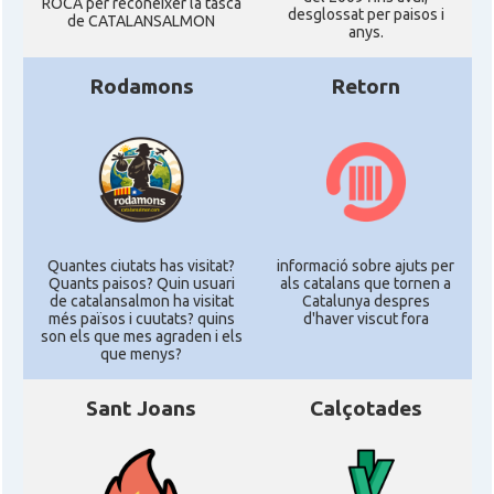
ROCA per reconéixer la tasca
desglossat per paisos i
de CATALANSALMON
anys.
Rodamons
Retorn
Quantes ciutats has visitat?
informació sobre ajuts per
Quants paisos? Quin usuari
als catalans que tornen a
de catalansalmon ha visitat
Catalunya despres
més països i cuutats? quins
d'haver viscut fora
son els que mes agraden i els
que menys?
Sant Joans
Calçotades