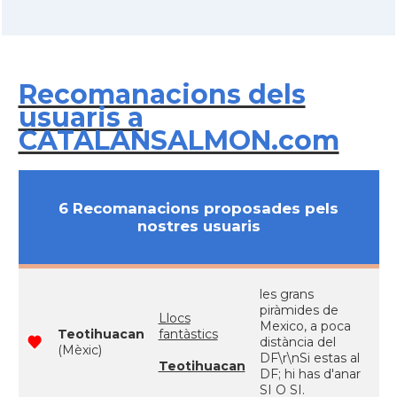
Recomanacions dels
usuaris a
CATALANSALMON.com
6 Recomanacions proposades pels
nostres usuaris
les grans
piràmides de
Llocs
Mexico, a poca
Teotihuacan
fantàstics
distància del
(Mèxic)
DF\r\nSi estas al
Teotihuacan
DF; hi has d'anar
SI O SI.