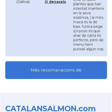
(Galícia)
O dezaseis
plantes que han
intentat mantenir
en la seva
essència, i la més
maca és la de
baix. l'unica pega
q li poso és que
anar de carta és
perfecte, però de
menú hem
punxat algun cop.
Més recomanacions de
CATALANSALMON.com