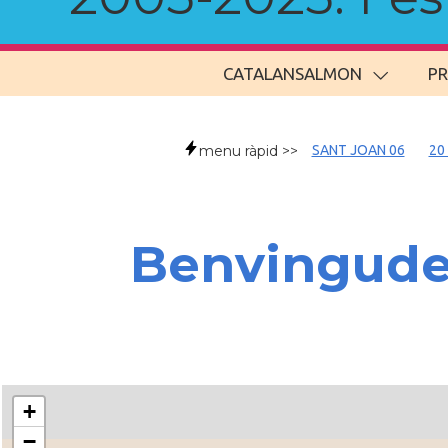
CATALANSALMON
P
menu ràpid >>
SANT JOAN 06
20
Benvingud
+
−