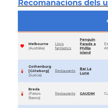
Recomanacions dels 
Penguin
Melbourne
Llocs
Parade a
Es
(Austràlia)
fantàstics
Phillip
At
Island
Gothenburg
Bar La
[Göteborg]
Restaurants
Lune
(Suècia)
Breda
(Països
Restaurants
GAUDIM
Cu
Baixos)