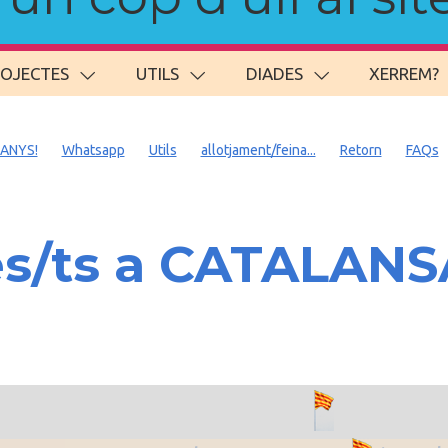
ROJECTES
UTILS
DIADES
XERREM?
 ANYS!
Whatsapp
Utils
allotjament/feina...
Retorn
FAQs
es/ts a CATALAN