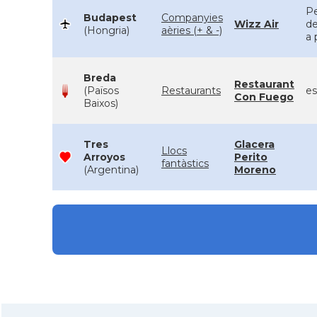
Pe
Budapest
Companyies
Wizz Air
de
(Hongria)
aèries (+ & -)
a 
Breda
Restaurant
(Països
Restaurants
es
Con Fuego
Baixos)
Tres
Glacera
Llocs
Arroyos
Perito
fantàstics
(Argentina)
Moreno