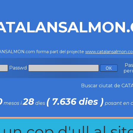
ATALANSALMON
NSALMON.com forma part del projecte
www.catalansalmon.c
Pa
Passwd
per
Buscar ciutat de C
0
28
( 7.636 dies )
mesos i
dies
posant en c
n cop d'ull al site