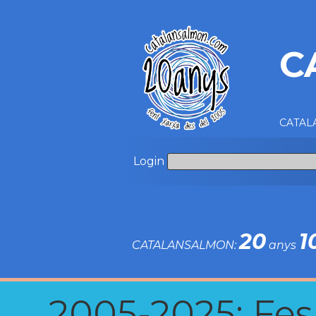
C
CATALA
Login
20
1
CATALANSALMON:
anys
2005-2025: Fes u