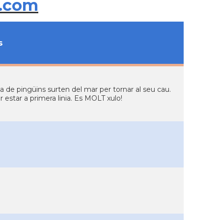
.com
s
a de pingüins surten del mar per tornar al seu cau.
estar a primera linia. Es MOLT xulo!