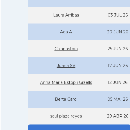
Laura Arribas
03 JUL 26
Ada A
30 JUN 26
Calapastora
25 JUN 26
Joana SV
17 JUN 26
Anna Maria Estop i Graells
12 JUN 26
Berta Carol
05 MAI 26
saul plaza reyes
29 ABR 26