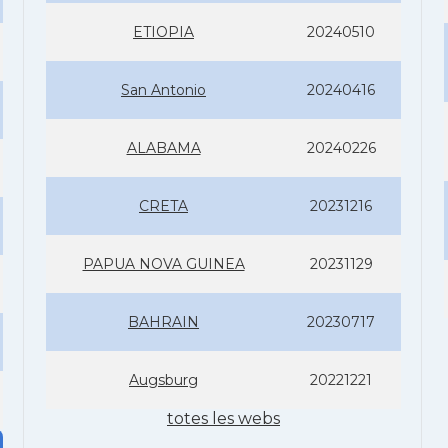
ETIOPIA
20240510
San Antonio
20240416
ALABAMA
20240226
CRETA
20231216
PAPUA NOVA GUINEA
20231129
BAHRAIN
20230717
Augsburg
20221221
totes les webs