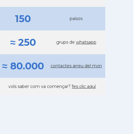
150
països
≈ 250
grups de
whatsapp
≈ 80.000
contactes arreu del mon
vols saber com va començar?
fes clic aquí