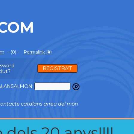
.COM
om
- (0) -
Permalink (#)
ssword
REGISTRA'T
dut?
ATALANSALMON:
ontacte catalans arreu del món
 dels 20 anys!!!!