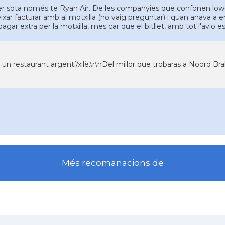
r sota només te Ryan Air. De les companyies que confonen low
ixar facturar amb al motxilla (ho vaig preguntar) i quan anava a e
pagar extra per la motxilla, mes car que el bitllet, amb tot l'avio 
 un restaurant argentí/xilè.\r\nDel millor que trobaras a Noord Brab
Més recomanacions de