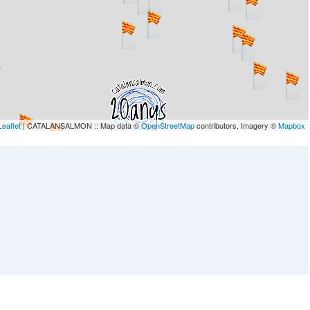
Leaflet
| CATALANSALMON :: Map data ©
OpenStreetMap
contributors, Imagery ©
Mapbox