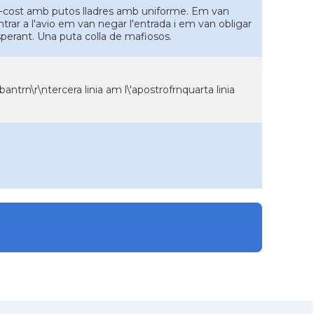
-cost amb putos lladres amb uniforme. Em van
ntrar a l'avio em van negar l'entrada i em van obligar
esperant. Una puta colla de mafiosos.
antrn\r\ntercera linia am l\'apostrofrnquarta linia