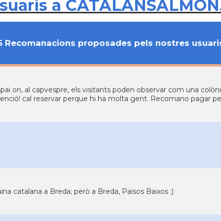
usuaris a CATALANSALMON
6 Recomanacions proposades pels nostres usuari
pai on, al capvespre, els visitants poden observar com una colòni
enció! cal reservar perque hi ha molta gent. Recomano pagar per 
ina catalana a Breda; però a Breda, Paisos Baixos ;)