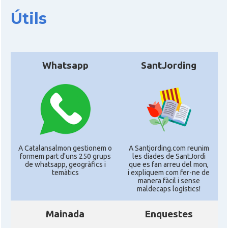
Útils
Whatsapp
SantJording
A Catalansalmon gestionem o
A Santjording.com reunim
formem part d'uns 250 grups
les diades de SantJordi
de whatsapp, geogràfics i
que es fan arreu del mon,
temàtics
i expliquem com fer-ne de
manera fàcil i sense
maldecaps logí­stics!
Mainada
Enquestes