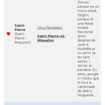
Primer,
perque es un
micro-estat.
Segon,
perque te
una franja
Saint-
Llocs fantàstics
horaria
Pierre
fraccional
(Saint-
Saint-Pierre-et-
(pero
Pierre i
Miquelon
despres de
Miquelon)
viure a
Austràlia ja
no se'm va
fer tant
exòtic. I
tercer, la
bandera. En
serio, google
it i mireu qye
hi ha a la
cantonada
de dalt a
l'esquerra...