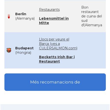
Bon
Restaurants
restaurant
Berlin
de cuina del
(Alemanya)
Lebensmittel in
sud
Mitte
d\'Alemanya
Llocs per veure el
Barça (ves a
Budapest
CULERSALMON.com)
(Hongria)
Becketts Irish Bar i
Restaurant
Més recomanacions de