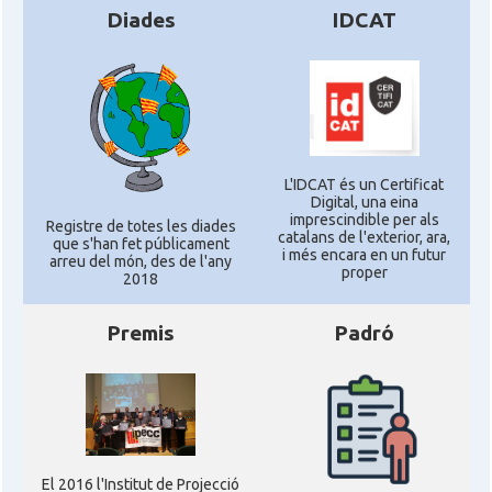
Diades
IDCAT
L'IDCAT és un Certificat
Digital, una eina
imprescindible per als
Registre de totes les diades
catalans de l'exterior, ara,
que s'han fet públicament
i més encara en un futur
arreu del món, des de l'any
proper
2018
Premis
Padró
El 2016 l'Institut de Projecció