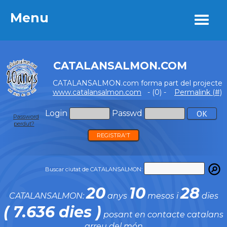
Menu
Menu
CATALANSALMON.COM
CATALANSALMON.com forma part del projecte
www.catalansalmon.com
- (0) -
Permalink (#)
Login
Passwd
Password
perdut?
REGISTRA'T
Buscar ciutat de CATALANSALMON:
20
10
28
CATALANSALMON:
anys
mesos i
dies
( 7.636 dies )
posant en contacte catalans
arreu del món