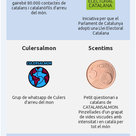
gairebé 80.000 contactes de
catalans i catalanòfils d'arreu
del món.
Iniciativa per que el
Parlament de Catalunya
adopti una Llei Electoral
Catalana
Culersalmon
5centims
Grup de whatsapp de Culers
Petit qüestionari a
d'arreu del mon
catalans de
CATALANSALMON.
Pinzellades d'un grapat
de vides viscudes amb
intensitat i en català per
tot el món