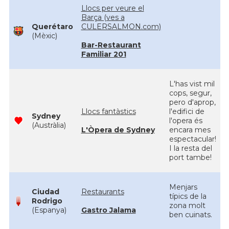
Llocs per veure el
Barça (ves a
Querétaro
CULERSALMON.com)
(Mèxic)
Bar-Restaurant
Familiar 201
L'has vist mil
cops, segur,
pero d'aprop,
Llocs fantàstics
l'edifici de
Sydney
l'opera és
(Austràlia)
L'Òpera de Sydney
encara mes
espectacular!
I la resta del
port tambe!
Menjars
Ciudad
Restaurants
típics de la
Rodrigo
zona molt
(Espanya)
Gastro Jalama
ben cuinats.