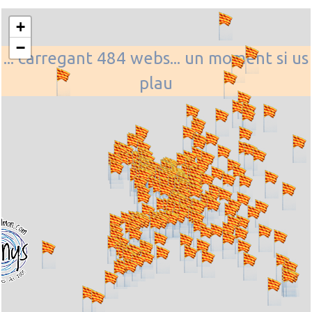
+
−
... carregant 484 webs... un moment si us
plau