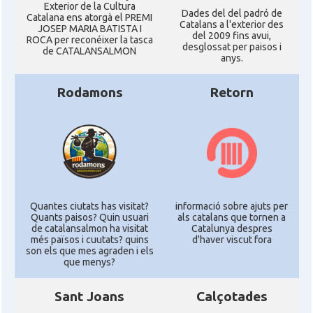
Exterior de la Cultura
Dades del del padró de
Catalana ens atorgà el PREMI
Catalans a l'exterior des
JOSEP MARIA BATISTA I
del 2009 fins avui,
ROCA per reconéixer la tasca
desglossat per paisos i
de CATALANSALMON
anys.
Rodamons
Retorn
Quantes ciutats has visitat?
informació sobre ajuts per
Quants paisos? Quin usuari
als catalans que tornen a
de catalansalmon ha visitat
Catalunya despres
més països i cuutats? quins
d'haver viscut fora
son els que mes agraden i els
que menys?
Sant Joans
Calçotades