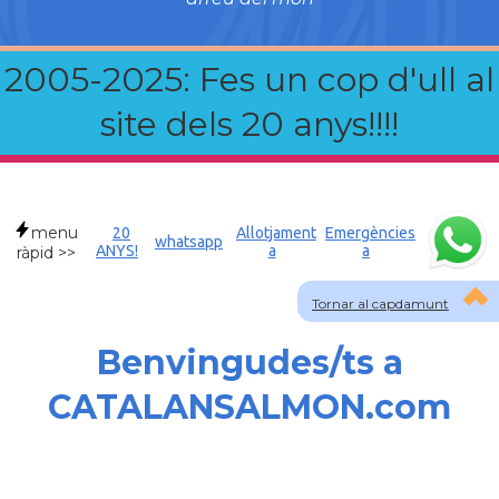
2005-2025: Fes un cop d'ull al
site dels 20 anys!!!!
menu
20
Allotjament
Emergències
whatsapp
ANYS!
a
a
ràpid >>
Tornar al capdamunt
Benvingudes/ts a
CATALANSALMON.com