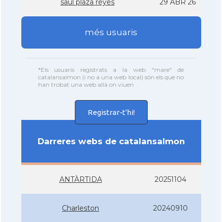
saul plaza reyes
29 ABR 26
més usuaris
*Els usuaris registrats a la web "mare" de
catalansalmon (i no a una web local) són els que no
han trobat una web allà on viuen
Registrar-t'hi!
Darreres webs de catalansalmon
ANTÀRTIDA
20251104
Charleston
20240910