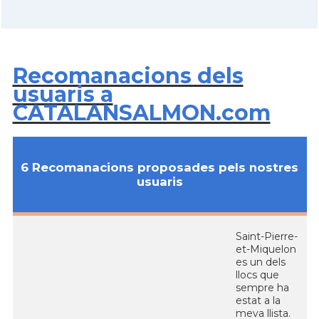
Recomanacions dels
usuaris a
CATALANSALMON.com
6 Recomanacions proposades pels nostres
usuaris
Saint-Pierre-
et-Miquelon
es un dels
llocs que
sempre ha
estat a la
meva llista.