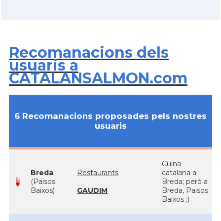
Recomanacions dels
usuaris a
CATALANSALMON.com
6 Recomanacions proposades pels nostres
usuaris
Cuina
Breda
Restaurants
catalana a
(Països
Breda; però a
Baixos)
GAUDIM
Breda, Paisos
Baixos ;)