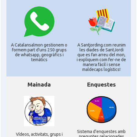
A Catalansalmon gestionem o
A Santjording.com reunim
formem part d'uns 250 grups
les diades de SantJordi
de whatsapp, geogràfics i
que es fan arreu del mon,
temàtics
i expliquem com fer-ne de
manera fàcil i sense
maldecaps logí­stics!
Mainada
Enquestes
Sistema d'enquestes amb
Ví­deos, activitats, grups i
preguntes relacionades