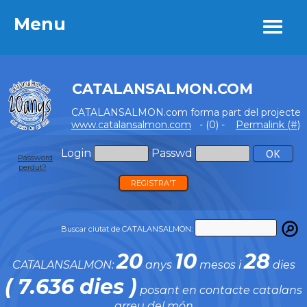
Menu
Menu
CATALANSALMON.COM
CATALANSALMON.com forma part del projecte
www.catalansalmon.com
- (0) -
Permalink (#)
Login
Passwd
Password
perdut?
REGISTRA'T
Buscar ciutat de CATALANSALMON:
20
10
28
CATALANSALMON:
anys
mesos i
dies
( 7.636 dies )
posant en contacte catalans
arreu del món