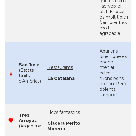
que es cuina
i serveix el
plat. El local
és molt típic i
l\'ambient és
molt
agradable.
Aqui ens
diuen que es
poden
San Jose
Restaurants
menjar
(Estats
calçots.
Units
La Catalana
"Bons bons,
d'Amèrica)
no són. Però
dolents
tampoc"
Llocs fantàstics
Tres
Arroyos
Glacera Perito
(Argentina)
Moreno