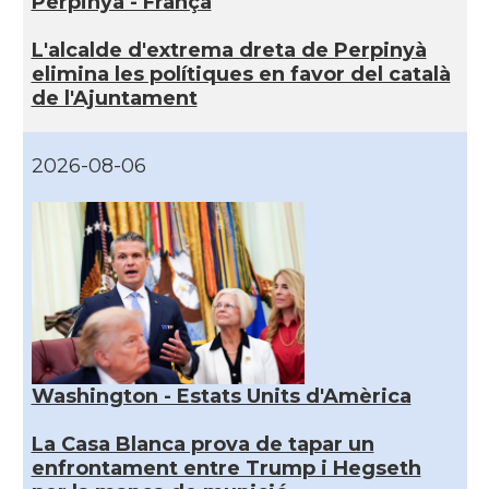
Perpinyà - França
L'alcalde d'extrema dreta de Perpinyà
elimina les polítiques en favor del català
de l'Ajuntament
2026-08-06
Washington - Estats Units d'Amèrica
La Casa Blanca prova de tapar un
enfrontament entre Trump i Hegseth