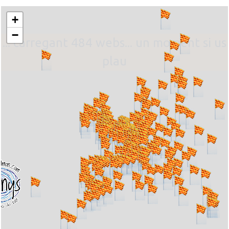
+
−
... carregant 484 webs... un moment si us
plau