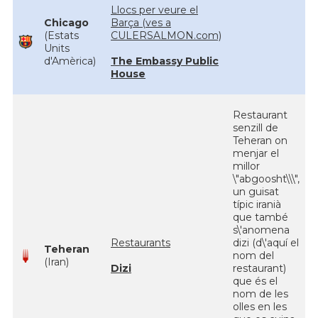
Llocs per veure el
Chicago
Barça (ves a
(Estats
CULERSALMON.com)
Units
d'Amèrica)
The Embassy Public
House
Restaurant
senzill de
Teheran on
menjar el
millor
\"abgoosht\\\",
un guisat
típic iranià
que també
s\'anomena
Restaurants
dizi (d\'aquí el
Teheran
nom del
(Iran)
Dizi
restaurant)
que és el
nom de les
olles en les