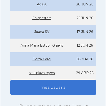
Ada A
30 JUN 26
Calapastora
25 JUN 26
Joana SV
17 JUN 26
Anna Maria Estop i Graells
12 JUN 26
Berta Carol
05 MAI 26
saul plaza reyes
29 ABR 26
més usuaris
*Els usuaris registrats a la web "mare" de