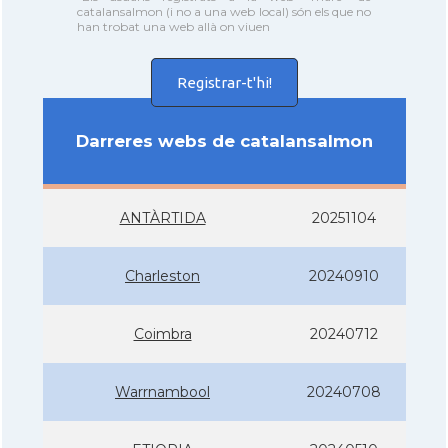
catalansalmon (i no a una web local) són els que no
han trobat una web allà on viuen
Registrar-t'hi!
Darreres webs de catalansalmon
ANTÀRTIDA
20251104
Charleston
20240910
Coimbra
20240712
Warrnambool
20240708