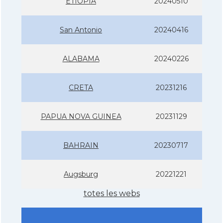
ETIOPIA
20240510
San Antonio
20240416
ALABAMA
20240226
CRETA
20231216
PAPUA NOVA GUINEA
20231129
BAHRAIN
20230717
Augsburg
20221221
totes les webs