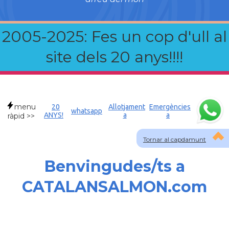
2005-2025: Fes un cop d'ull al
site dels 20 anys!!!!
menu
20
Allotjament
Emergències
whatsapp
ANYS!
a
a
ràpid >>
Tornar al capdamunt
Benvingudes/ts a
CATALANSALMON.com