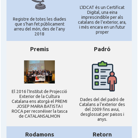
L'IDCAT és un Certificat
Digital, una eina
imprescindible per als
Registre de totes les diades
catalans de l'exterior, ara,
que s'han fet públicament
i més encara en un futur
arreu del món, des de l'any
proper
2018
Premis
Padró
El 2016 l'Institut de Projecció
Exterior de la Cultura
Dades del del padró de
Catalana ens atorgà el PREMI
Catalans a l'exterior des
JOSEP MARIA BATISTA I
del 2009 fins avui,
ROCA per reconéixer la tasca
desglossat per paisos i
de CATALANSALMON
anys.
Rodamons
Retorn