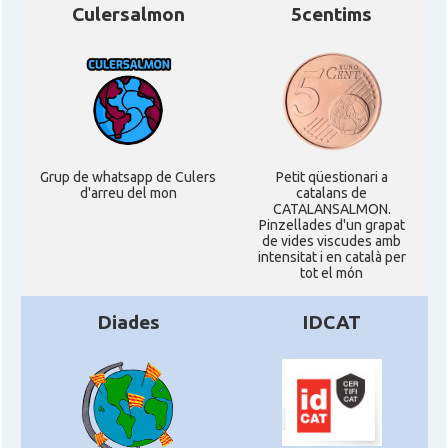
Culersalmon
5centims
Grup de whatsapp de Culers
Petit qüestionari a
d'arreu del mon
catalans de
CATALANSALMON.
Pinzellades d'un grapat
de vides viscudes amb
intensitat i en català per
tot el món
Diades
IDCAT