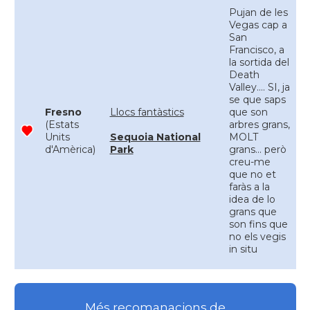
Pujan de les
Vegas cap a
San
Francisco, a
la sortida del
Death
Valley.... SI, ja
se que saps
Fresno
Llocs fantàstics
que son
(Estats
arbres grans,
Units
Sequoia National
MOLT
d'Amèrica)
Park
grans... però
creu-me
que no et
faràs a la
idea de lo
grans que
son fins que
no els vegis
in situ
Més recomanacions de