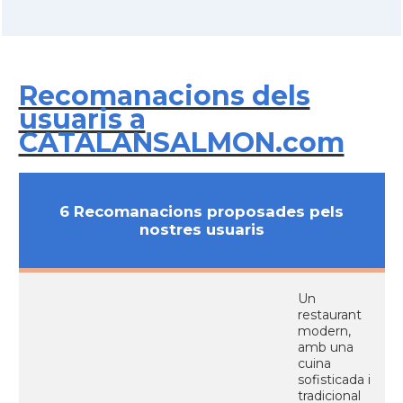
Recomanacions dels
usuaris a
CATALANSALMON.com
6 Recomanacions proposades pels
nostres usuaris
Un
restaurant
modern,
amb una
cuina
sofisticada i
tradicional