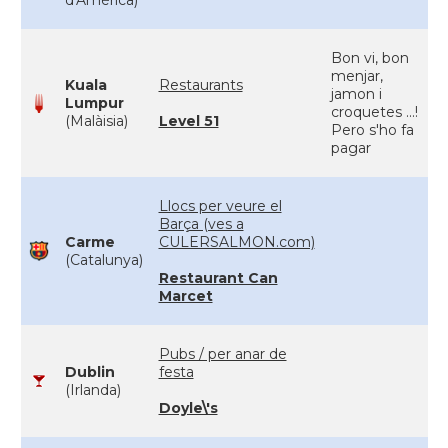
d'Amèrica)
Bon vi, bon
menjar,
Kuala
Restaurants
jamon i
Lumpur
croquetes ...!
(Malàisia)
Level 51
Pero s'ho fa
pagar
Llocs per veure el
Barça (ves a
Carme
CULERSALMON.com)
(Catalunya)
Restaurant Can
Marcet
Pubs / per anar de
Dublin
festa
(Irlanda)
Doyle\'s