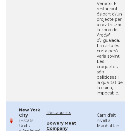
Veneto. El
restaurant
és part d\'un
projecte per
a revitalitzar
la zona del
\"rec\\\"
d\'Igualada.
La carta és
curta però
varia sovint.
Les
croquetes
són
delicioses, i
la qualitat de
la cuina,
impecable.
New York
Restaurants
City
Carn d’alt
(Estats
nivell a
Bowery Meat
Units
Manhattan
Company