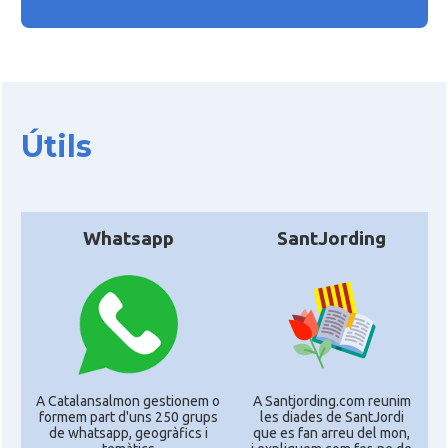
Útils
Whatsapp
SantJording
A Catalansalmon gestionem o
A Santjording.com reunim
formem part d'uns 250 grups
les diades de SantJordi
de whatsapp, geogràfics i
que es fan arreu del mon,