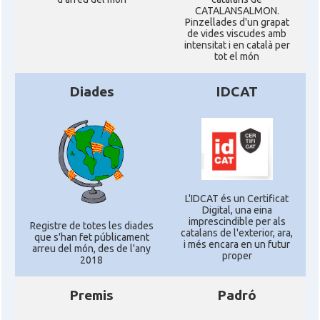
CATALANSALMON.
Pinzellades d'un grapat
de vides viscudes amb
intensitat i en català per
tot el món
Diades
IDCAT
L'IDCAT és un Certificat
Digital, una eina
imprescindible per als
Registre de totes les diades
catalans de l'exterior, ara,
que s'han fet públicament
i més encara en un futur
arreu del món, des de l'any
proper
2018
Premis
Padró