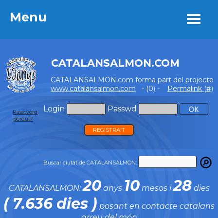
Menu
Menu
CATALANSALMON.COM
CATALANSALMON.com forma part del projecte
www.catalansalmon.com
- (0) -
Permalink (#)
Login
Passwd
Password
perdut?
REGISTRA'T
Buscar ciutat de CATALANSALMON:
20
10
28
CATALANSALMON:
anys
mesos i
dies
( 7.636 dies )
posant en contacte catalans
arreu del món