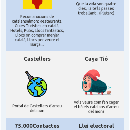
Que la vida son quatre
dies, i 3 te'ls passes
treballant... (Plutarc)
Recomanacions de
catalansalmon; Restaurants,
Guies Turístics en català,
Hotels, Pubs, Llocs fantàstics,
Llocs on comprar menjar
català, Llocs per veure el
Barça ...
Castellers
Caga Tió
vols veure com fan cagar
Portal de Castellers d'arreu
el tió els catalans d'arreu
del món
del mon?
75.000Contactes
Llei electoral