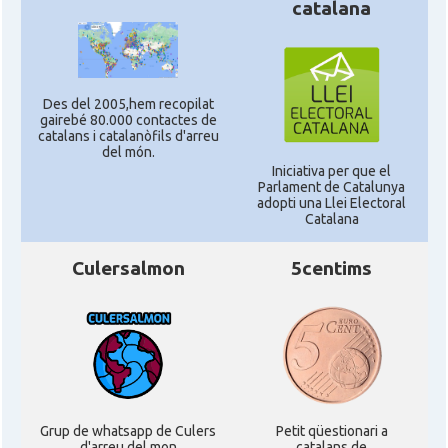
catalana
Des del 2005,hem recopilat
gairebé 80.000 contactes de
catalans i catalanòfils d'arreu
del món.
Iniciativa per que el
Parlament de Catalunya
adopti una Llei Electoral
Catalana
Culersalmon
5centims
Grup de whatsapp de Culers
Petit qüestionari a
d'arreu del mon
catalans de