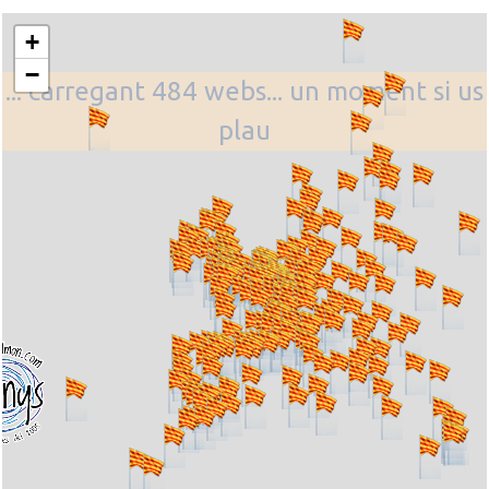
+
−
... carregant 484 webs... un moment si us
plau