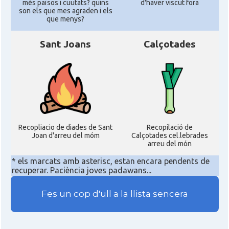
més països i cuutats? quins
d'haver viscut fora
son els que mes agraden i els
que menys?
Sant Joans
Calçotades
Recopliacio de diades de Sant
Recopilació de
Joan d'arreu del móm
Calçotades cel.lebrades
arreu del món
* els marcats amb asterisc, estan encara pendents de
recuperar. Paciència joves padawans...
Fes un cop d'ull a la llista sencera