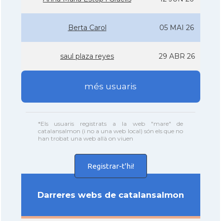
Berta Carol
05 MAI 26
saul plaza reyes
29 ABR 26
més usuaris
*Els usuaris registrats a la web "mare" de
catalansalmon (i no a una web local) són els que no
han trobat una web allà on viuen
Registrar-t'hi!
Darreres webs de catalansalmon