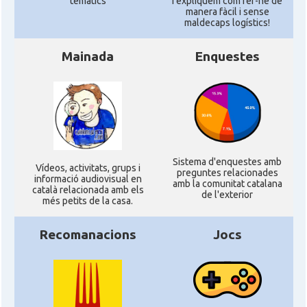
temàtics
i expliquem com fer-ne de
manera fàcil i sense
maldecaps logí­stics!
Mainada
Enquestes
Sistema d'enquestes amb
Ví­deos, activitats, grups i
preguntes relacionades
informació audiovisual en
amb la comunitat catalana
català relacionada amb els
de l'exterior
més petits de la casa.
Recomanacions
Jocs