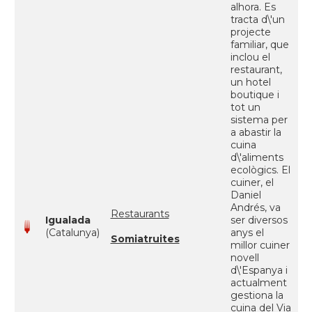
alhora. Es
tracta d\'un
projecte
familiar, que
inclou el
restaurant,
un hotel
boutique i
tot un
sistema per
a abastir la
cuina
d\'aliments
ecològics. El
cuiner, el
Daniel
Andrés, va
Restaurants
Igualada
ser diversos
(Catalunya)
anys el
Somiatruites
millor cuiner
novell
d\'Espanya i
actualment
gestiona la
cuina del Via