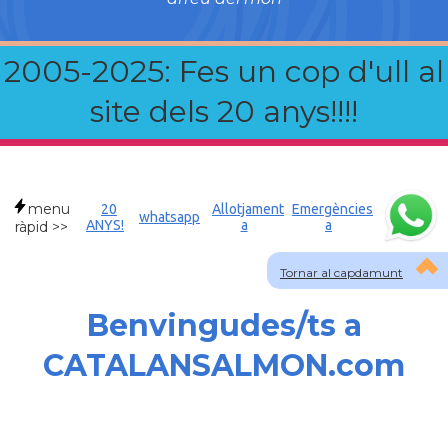
2005-2025: Fes un cop d'ull al
site dels 20 anys!!!!
menu
20
Allotjament
Emergències
whatsapp
ANYS!
a
a
ràpid >>
Tornar al capdamunt
Benvingudes/ts a
CATALANSALMON.com