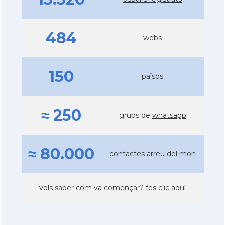
484
webs
150
països
≈ 250
grups de
whatsapp
≈ 80.000
contactes arreu del mon
vols saber com va començar?
fes clic aquí