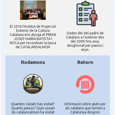
El 2016 l'Institut de Projecció
Exterior de la Cultura
Dades del del padró de
Catalana ens atorgà el PREMI
Catalans a l'exterior des
JOSEP MARIA BATISTA I
del 2009 fins avui,
ROCA per reconéixer la tasca
desglossat per paisos i
de CATALANSALMON
anys.
Rodamons
Retorn
Quantes ciutats has visitat?
informació sobre ajuts per
Quants paisos? Quin usuari
als catalans que tornen a
de catalansalmon ha visitat
Catalunya despres