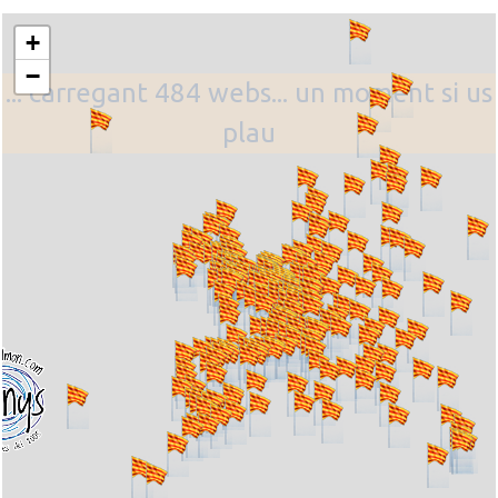
+
−
... carregant 484 webs... un moment si us
plau