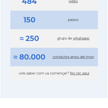
484
webs
150
països
≈ 250
grups de
whatsapp
≈ 80.000
contactes arreu del mon
vols saber com va començar?
fes clic aquí