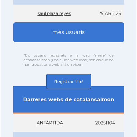
saul plaza reyes
29 ABR 26
més usuaris
*Els usuaris registrats a la web "mare" de
catalansalmon (i no a una web local) són els que no
han trobat una web allà on viuen
Registrar-t'hi!
Darreres webs de catalansalmon
ANTÀRTIDA
20251104