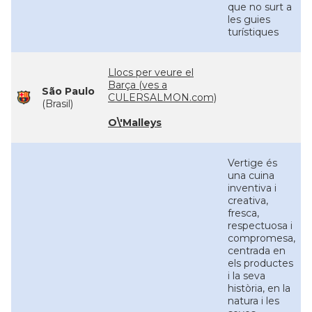
que no surt a
les guies
turístiques
Llocs per veure el
Barça (ves a
São Paulo
CULERSALMON.com)
(Brasil)
O\'Malleys
Vertige és
una cuina
inventiva i
creativa,
fresca,
respectuosa i
compromesa,
centrada en
els productes
i la seva
història, en la
natura i les