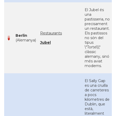
El Jubel és
una
pastisseria, no
precisament
un restaurant.
Restaurants
Els pastissos
Berlin
no són del
(Alemanya)
Jubel
tipus
\"Torte\\\"
clàssic
alemany, sinó
més aviat
moderns.
El Sally Gap
es una cruilla
de carreteres
a pocs
kilometres de
Dublin, que
està,
literalment