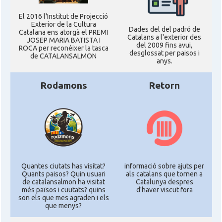
El 2016 l'Institut de Projecció
Exterior de la Cultura
Dades del del padró de
Catalana ens atorgà el PREMI
Catalans a l'exterior des
JOSEP MARIA BATISTA I
del 2009 fins avui,
ROCA per reconéixer la tasca
desglossat per paisos i
de CATALANSALMON
anys.
Rodamons
Retorn
Quantes ciutats has visitat?
informació sobre ajuts per
Quants paisos? Quin usuari
als catalans que tornen a
de catalansalmon ha visitat
Catalunya despres
més països i cuutats? quins
d'haver viscut fora
son els que mes agraden i els
que menys?