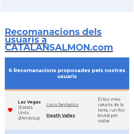
Recomanacions dels
usuaris a
CATALANSALMON.com
6 Recomanacions proposades pels nostres
usuaris
El lloc més
Las Vegas
Llocs fantàstics
calurós de la
(Estats
terra, i un lloc
Units
Death Valley
brutal per
d'Amèrica)
visitar