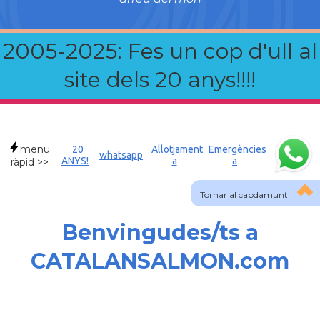
2005-2025: Fes un cop d'ull al
site dels 20 anys!!!!
menu
20
Allotjament
Emergències
whatsapp
ANYS!
a
a
ràpid >>
Tornar al capdamunt
Benvingudes/ts a
CATALANSALMON.com