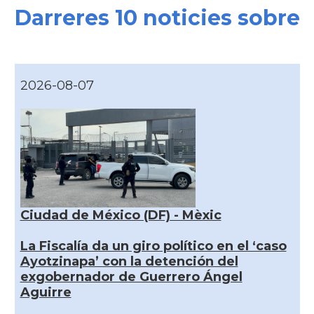
Darreres 10 noticies sobre
2026-08-07
Ciudad de México (DF) - Mèxic
La Fiscalía da un giro político en el ‘caso
Ayotzinapa’ con la detención del
exgobernador de Guerrero Ángel
Aguirre