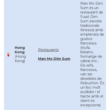
Man Mo Dim
Sum és un
restaurant de
Fusió Dim
Sum (raviolis
tradicionals
Xinesos) amb
emplenats de
gustos
francesos
Hong
(trufa,
Restaurants
Kong
llobarro,
(Hong
formatge de
Man Mo Dim Sum
Kong)
cabra) etc...
Els xefs,
francesos,
van ser
deixebles de
Robuchon. És
un lloc molt
acollidor i el
tracte amb el
client és
excepcional.