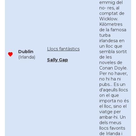
emmig del
no- res, al
comptat de
Wicklow.
Kilòmetres
de la famosa
turba
irlandesa en
un lloc que
Llocs fantàstics
Dublin
sembla sortit
(Irlanda)
de les
Sally Gap
noveles de
Conan Doyle.
Per no haver,
no hi ha ni
pubs... Es un
d'aqeulls llocs
on el que
importa no és
el lloc, sino el
viatge per
arribar-hi. Un
dels meus
llocs favorits
de Irlanda i