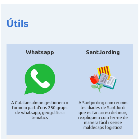
Útils
Whatsapp
SantJording
A Catalansalmon gestionem o
A Santjording.com reunim
formem part d'uns 250 grups
les diades de SantJordi
de whatsapp, geogràfics i
que es fan arreu del mon,
temàtics
i expliquem com fer-ne de
manera fàcil i sense
maldecaps logí­stics!