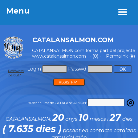
Menu
Menu
CATALANSALMON.COM
CATALANSALMON.com forma part del projecte
www.catalansalmon.com
- (0) -
Permalink (#)
Login
Passwd
Password
perdut?
REGISTRA'T
Buscar ciutat de CATALANSALMON:
20
10
27
CATALANSALMON:
anys
mesos i
dies
( 7.635 dies )
posant en contacte catalans
arreu del món