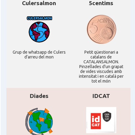
Culersalmon
5centims
Grup de whatsapp de Culers
Petit qüestionari a
d'arreu del mon
catalans de
CATALANSALMON.
Pinzellades d'un grapat
de vides viscudes amb
intensitat i en català per
tot el món
Diades
IDCAT