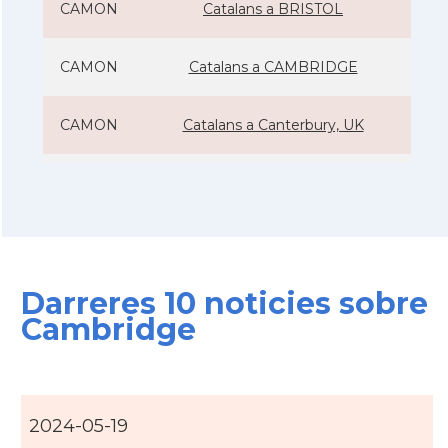
CAMON
Catalans a BRISTOL
CAMON
Catalans a CAMBRIDGE
CAMON
Catalans a Canterbury, UK
CAMON
Catalans a Cardiff
CAMON
Catalans a Chelmsford
Darreres 10 noticies sobre
CAMON
Catalans a CHELTENHAM
Cambridge
CAMON
Catalans a Chester
CAMON
Catalans a DERRY
2024-05-19