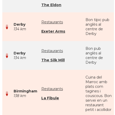
The Eldon
Bon típic pub
Restaurants
Derby
anglès al
134 km
centre de
Exeter Arms
Derby
Bon pub
Restaurants
Derby
anglès al
134 km
centre de
The Silk Mill
Derby
Cuina del
Marroc amb
plats com
Restaurants
Birmingham
tagines i
138 km
couscous. Bon
La Fibule
servei en un
restaurant
petit i acollidor