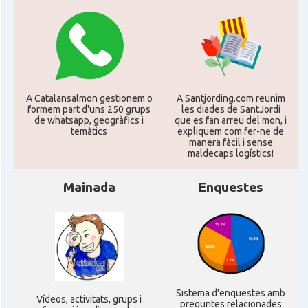
CAMON
Catalans a MILTON KEYNES
CAMON
Catalans a Newcastle upon Tyne
CAMON
Catalans a NOTTINGHAM
A Catalansalmon gestionem o
A Santjording.com reunim
formem part d'uns 250 grups
les diades de SantJordi
de whatsapp, geogràfics i
que es fan arreu del mon, i
CAMON
Catalans a OXFORD, UK, Anglaterra
temàtics
expliquem com fer-ne de
manera fàcil i sense
maldecaps logí­stics!
CAMON
Catalans a Portsmouth
Mainada
Enquestes
CAMON
Catalans a READING
CAMON
Catalans a RUGBY
CAMON
Catalans a SHEFFIELD
Sistema d'enquestes amb
Ví­deos, activitats, grups i
preguntes relacionades