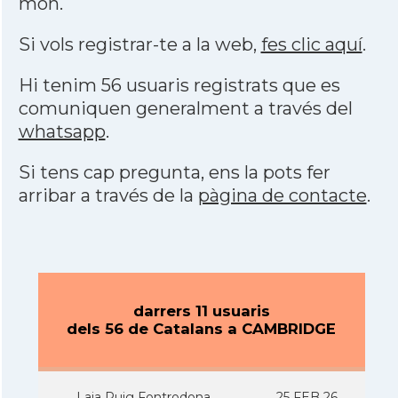
món.
Si vols registrar-te a la web,
fes clic aquí
.
Hi tenim 56 usuaris registrats que es
comuniquen generalment a través del
whatsapp
.
Si tens cap pregunta, ens la pots fer
arribar a través de la
pàgina de contacte
.
darrers 11 usuaris
dels 56 de Catalans a CAMBRIDGE
Laia Puig Fontrodona
25 FEB 26