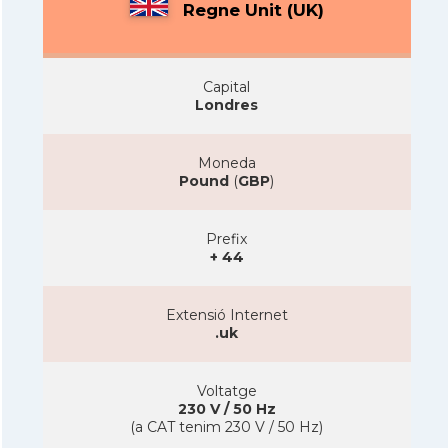
Regne Unit (UK)
Capital
Londres
Moneda
Pound
(
GBP
)
Prefix
+ 44
Extensió Internet
.uk
Voltatge
230 V / 50 Hz
(a CAT tenim 230 V / 50 Hz)