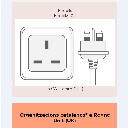
Endolls
Endoll/s
G
-
(a CAT tenim C i F)
Organitzacions catalanes* a Regne
Unit (UK)