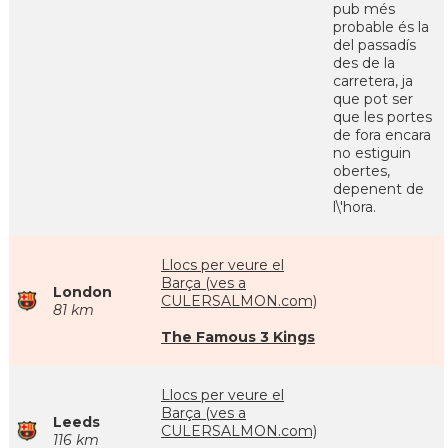
pub més
probable és la
del passadís
des de la
carretera, ja
que pot ser
que les portes
de fora encara
no estiguin
obertes,
depenent de
l\'hora.
Llocs per veure el
Barça (ves a
London
CULERSALMON.com)
81 km
The Famous 3 Kings
Llocs per veure el
Barça (ves a
Leeds
CULERSALMON.com)
116 km