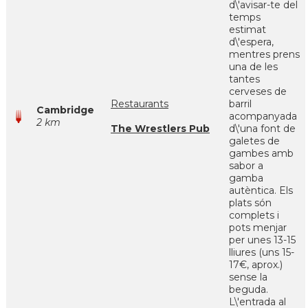
d\'avisar-te del
temps
estimat
d\'espera,
mentres prens
una de les
tantes
cerveses de
Restaurants
barril
Cambridge
acompanyada
2 km
The Wrestlers Pub
d\'una font de
galetes de
gambes amb
sabor a
gamba
autèntica. Els
plats són
complets i
pots menjar
per unes 13-15
lliures (uns 15-
17€, aprox.)
sense la
beguda.
L\'entrada al