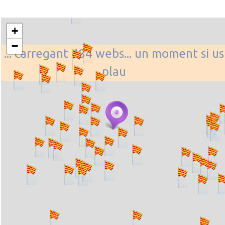
+
−
... carregant 484 webs... un moment si us
plau