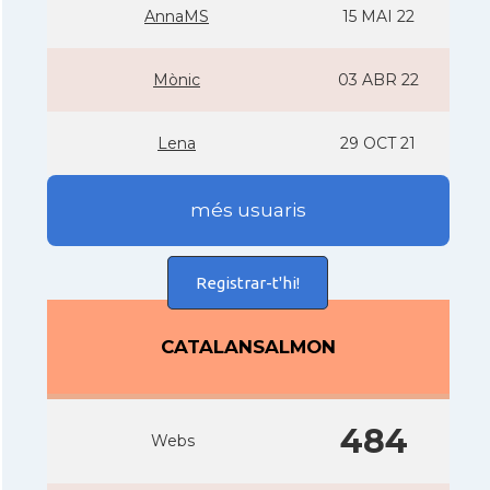
AnnaMS
15 MAI 22
Mònic
03 ABR 22
Lena
29 OCT 21
més usuaris
Registrar-t'hi!
CATALANSALMON
484
Webs