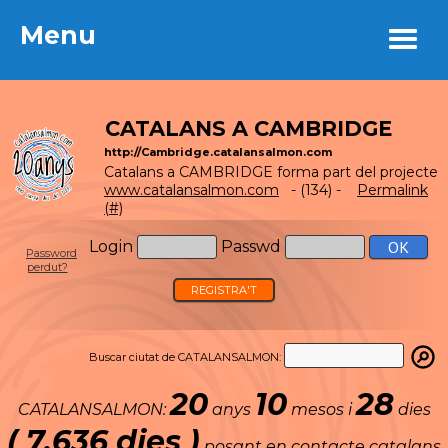
Menu
Menu
CATALANS A CAMBRIDGE
http://Cambridge.catalansalmon.com
Catalans a CAMBRIDGE forma part del projecte
www.catalansalmon.com
- (134) -
Permalink
(#)
Login
Passwd
Password
perdut?
REGISTRA'T
Buscar ciutat de CATALANSALMON:
20
10
28
CATALANSALMON:
anys
mesos i
dies
( 7.636 dies )
posant en contacte catalans