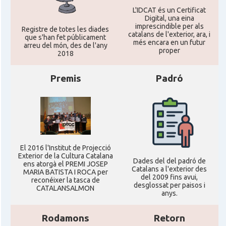
L'IDCAT és un Certificat
Digital, una eina
imprescindible per als
Registre de totes les diades
catalans de l'exterior, ara, i
que s'han fet públicament
més encara en un futur
arreu del món, des de l'any
proper
2018
Premis
Padró
El 2016 l'Institut de Projecció
Exterior de la Cultura Catalana
Dades del del padró de
ens atorgà el PREMI JOSEP
Catalans a l'exterior des
MARIA BATISTA I ROCA per
del 2009 fins avui,
reconéixer la tasca de
desglossat per paisos i
CATALANSALMON
anys.
Rodamons
Retorn