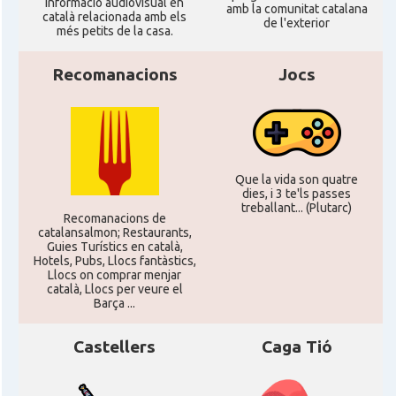
informació audiovisual en
amb la comunitat catalana
català relacionada amb els
de l'exterior
CAMON
Catalans a SOUTHAMPTON
més petits de la casa.
Recomanacions
Jocs
CAMON
Catalans a STIRLING
CAMON
Catalans a WIGHT
Que la vida son quatre
CAMON
Catalans a YORK
dies, i 3 te'ls passes
treballant... (Plutarc)
Recomanacions de
catalansalmon; Restaurants,
Casal
Catalans UK
Guies Turístics en català,
Hotels, Pubs, Llocs fantàstics,
Llocs on comprar menjar
Casal
Centre Català d'Escòcia
català, Llocs per veure el
Barça ...
Delegació del Govern al Regne Unit i
Delegació
Castellers
Caga Tió
Irlanda