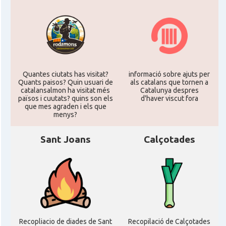
Quantes ciutats has visitat?
informació sobre ajuts per
Quants paisos? Quin usuari de
als catalans que tornen a
catalansalmon ha visitat més
Catalunya despres
països i cuutats? quins son els
d'haver viscut fora
que mes agraden i els que
menys?
Sant Joans
Calçotades
Recopliacio de diades de Sant
Recopilació de Calçotades