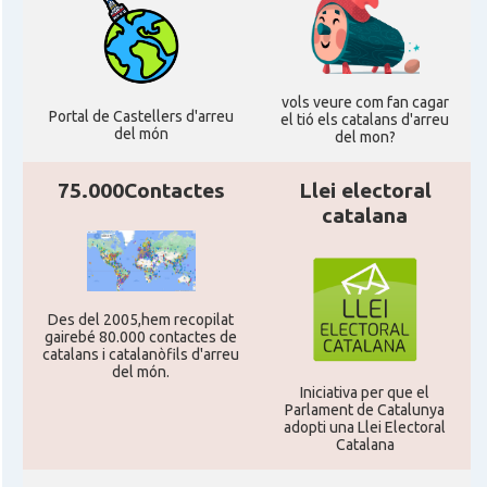
Consolat
Consolat general a Edinburgh
Consolat
Consolat general a London
vols veure com fan cagar
Portal de Castellers d'arreu
el tió els catalans d'arreu
del món
Ambaixada espanyola a Regne Unit
del mon?
Ambaixada
(UK)
75.000Contactes
Llei electoral
* + ambaixades i consolats
catalana
Des del 2005,hem recopilat
gairebé 80.000 contactes de
catalans i catalanòfils d'arreu
del món.
Iniciativa per que el
Parlament de Catalunya
adopti una Llei Electoral
Catalana