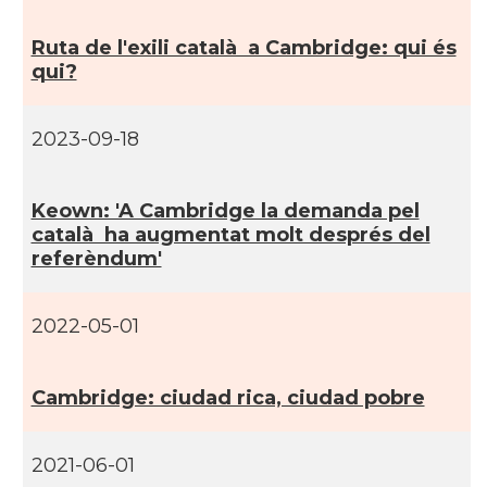
CAMON
CATALANS A EDINBURGH
Ruta de l'exili català a Cambridge: qui és
qui?
CAMON
Catalans a Enniskillen
2023-09-18
CAMON
Catalans a EXETER
Keown: 'A Cambridge la demanda pel
Catalans a Glasgow -Escòcia -
CAMON
català ha augmentat molt després del
Scotland
referèndum'
CAMON
Catalans a GUERNSEY
2022-05-01
CAMON
CATALANS A GUILDFORD
Cambridge: ciudad rica, ciudad pobre
CAMON
Catalans a HEREFORD
2021-06-01