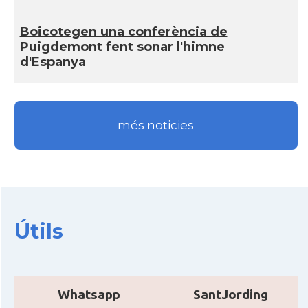
CAMON
Catalans a Ipswich
Boicotegen una conferència de
CAMON
Catalans a KETTERING
Puigdemont fent sonar l'himne
d'Espanya
CAMON
Catalans a Leeds - Uk
CAMON
Catalans a LEICESTER
més noticies
CAMON
Catalans a Lincoln
CAMON
Catalans a LIVERPOOL
Útils
CAMON
CATALANS A LONDON - Londres
CAMON
CATALANS A MANCHESTER
Whatsapp
SantJording