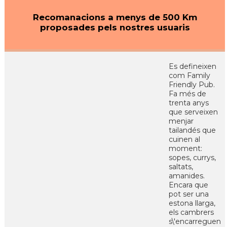
Recomanacions a menys de 500 Km
proposades pels nostres usuaris
Es defineixen
com Family
Friendly Pub.
Fa més de
trenta anys
que serveixen
menjar
tailandés que
cuinen al
moment:
sopes, currys,
saltats,
amanides.
Encara que
pot ser una
estona llarga,
els cambrers
s\'encarreguen