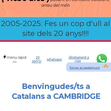
arreu del món
2005-2025: Fes un cop d'ull al
site dels 20 anys!!!!
menu ràpid
20
Allotjament a
whatsapp
ANYS!
GBR
>>
Tornar al capdamunt
Benvingudes/ts a
Catalans a CAMBRIDGE