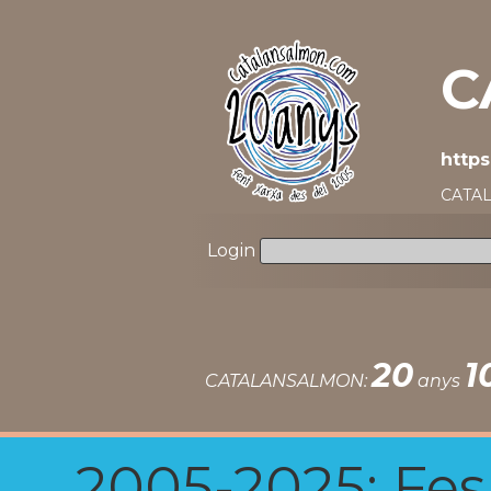
C
https
CATAL
Login
20
1
CATALANSALMON:
anys
2005-2025: Fes u