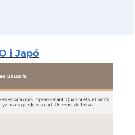
O i Japó
s usuaris
cte és encara més impressionant. Quan hi ets, et sents
ibuya no es queda pas curt. Un must de tokyo