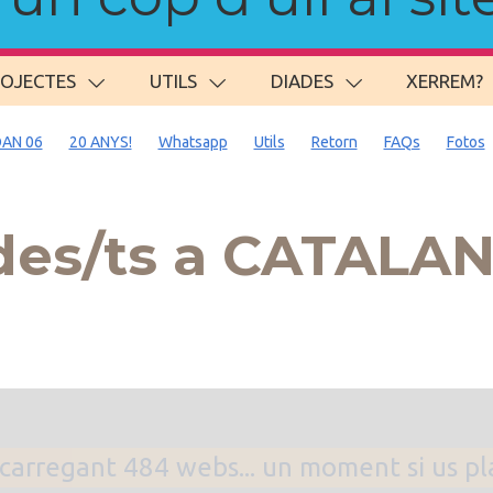
ROJECTES
UTILS
DIADES
XERREM?
AN 06
20 ANYS!
Whatsapp
Utils
Retorn
FAQs
Fotos
es/ts a CATALA
. carregant 484 webs... un moment si us p