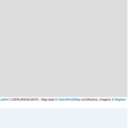
Leaflet
| CATALANSALMON :: Map data ©
OpenStreetMap
contributors, Imagery ©
Mapbox