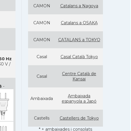
CAMON
Catalans a Nagoya
CAMON
Catalans a OSAKA
CAMON
CATALANS a TOKYO
Casal
Casal Català Tokyo
 60 Hz
0 V /
Centre Català de
Casal
Kansai
B
-
Ambaixada
Ambaixada
espanyola a Japó
Castells
Castellers de Tokyo
* + ambaixades i consolats