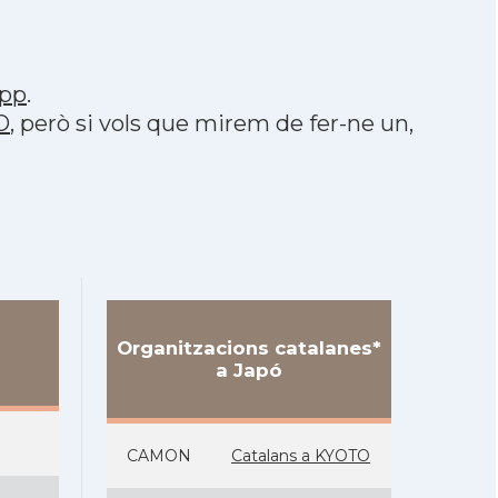
pp
.
O
, però si vols que mirem de fer-ne un,
Organitzacions catalanes*
a Japó
CAMON
Catalans a KYOTO