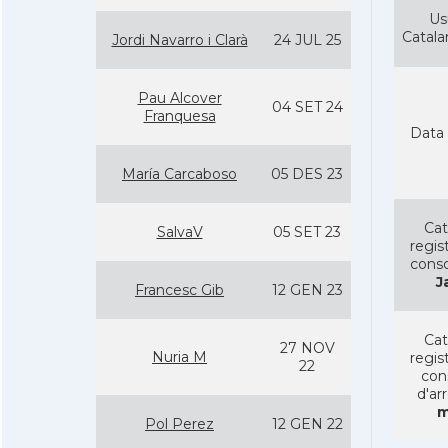
Us
Catal
Jordi Navarro i Clarà
24 JUL 25
Pau Alcover
04 SET 24
Franquesa
Data 
Marí­a Carcaboso
05 DES 23
Cat
SalvaV
05 SET 23
regist
conso
J
Francesc Gib
12 GEN 23
Cat
27 NOV
Nuria M
regist
22
con
d'ar
m
Pol Perez
12 GEN 22