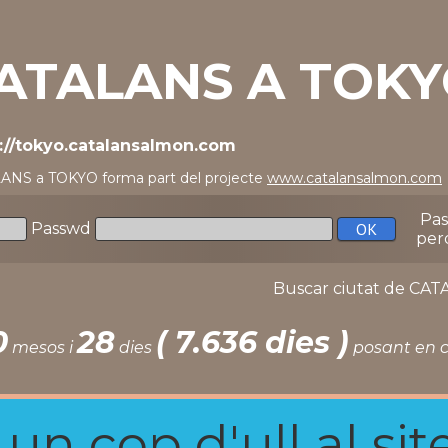
ATALANS A TOK
://tokyo.catalansalmon.com
ANS a TOKYO forma part del projecte
www.catalansalmon.com
Pa
Passwd
per
Buscar ciutat de C
0
28
( 7.636 dies )
mesos i
dies
posant en c
n cop d'ull al site