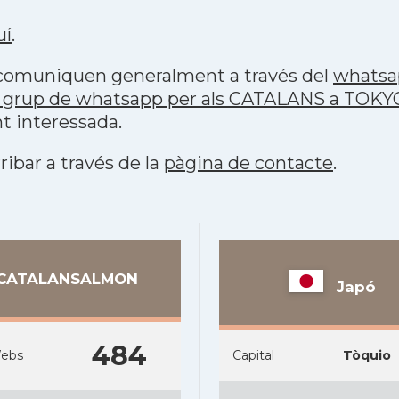
uí
.
s comuniquen generalment a través del
whatsa
p grup de whatsapp per als CATALANS a TOKY
t interessada.
ribar a través de la
pàgina de contacte
.
CATALANSALMON
Japó
484
ebs
Capital
Tòquio