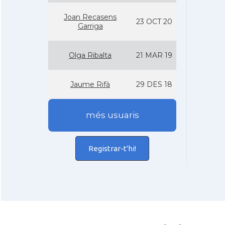
Joan Recasens
23 OCT 20
Garriga
Olga Ribalta
21 MAR 19
Jaume Rifà
29 DES 18
més usuaris
Registrar-t'hi!