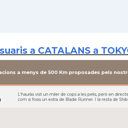
suaris a CATALANS a TOKY
cions a menys de 500 Km proposades pels nostre
L'hauràs vist un miler de cops a les pelis, però en dire
g
com si fosis un extra de Blade Runner. I la resta de Sh