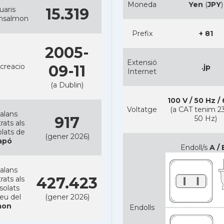
Moneda
Yen
(
JPY
)
uaris
15.319
ansalmon
Prefix
+ 81
2005-
Extensió
creacio
09-11
.jp
Internet
(a Dublin)
100 V / 50 Hz /
Voltatge
(a CAT tenim 23
alans
917
50 Hz)
rats als
lats de
(gener 2026)
apó
Endoll/s
A / 
alans
427.423
rats als
solats
reu del
(gener 2026)
on
Endolls