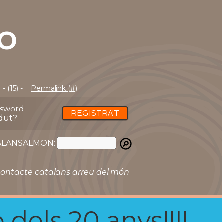
YO
- (15) -
Permalink (#)
ssword
REGISTRA'T
dut?
ATALANSALMON:
ontacte catalans arreu del món
 dels 20 anys!!!!