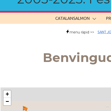
CATALANSALMON
P
menu ràpid >>
SANT JO
Benvingud
+
−
..