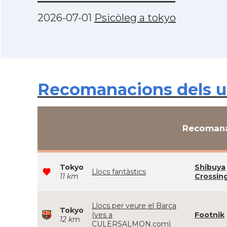
2026-07-01
Psicòleg a tokyo
Recomanacions dels u
Recomana
Tokyo
Shibuya
Llocs fantàstics
11 km
Crossin
Llocs per veure el Barça
Tokyo
(ves a
Footnik
12 km
CULERSALMON.com)