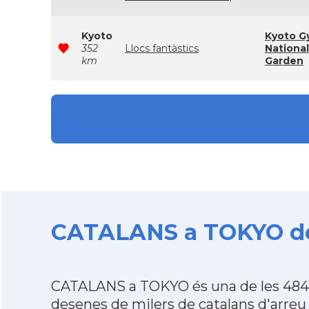
Kyoto
Kyoto G
352
Llocs fantàstics
National
km
Garden
CATALANS a TOKYO des
CATALANS a TOKYO és una de les 484 
desenes de milers de catalans d'arreu