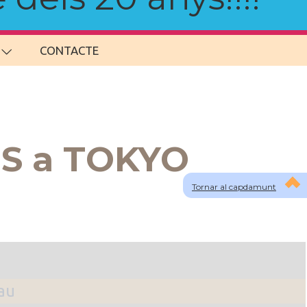
CONTACTE
NS a TOKYO
Tornar al capdamunt
lau