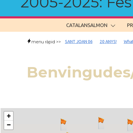
2005-2025: Fes u
CATALANSALMON
P
menu ràpid >>
SANT JOAN 06
20 ANYS!
What
Benvingudes/
+
−
..