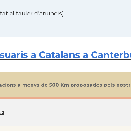
at al tauler d'anuncis)
uaris a Catalans a Canterb
cions a menys de 500 Km proposades pels nostre
 3