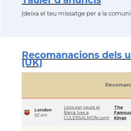
(deixa el teu missatge per a la comunit
Recomanacions dels us
(UK)
Recomana
Llocs per veure el
The
London
Barça (ves a
Famous
92 km
CULERSALMON.com)
Kings