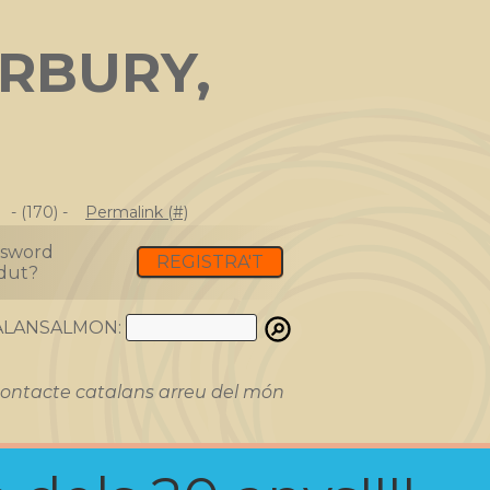
RBURY,
- (170) -
Permalink (#)
ssword
REGISTRA'T
dut?
ATALANSALMON:
ontacte catalans arreu del món