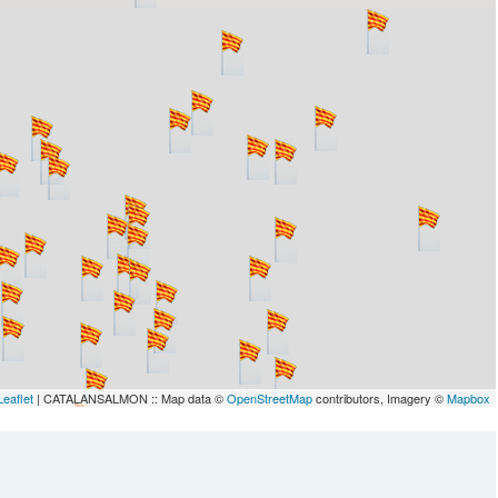
Leaflet
| CATALANSALMON :: Map data ©
OpenStreetMap
contributors, Imagery ©
Mapbox