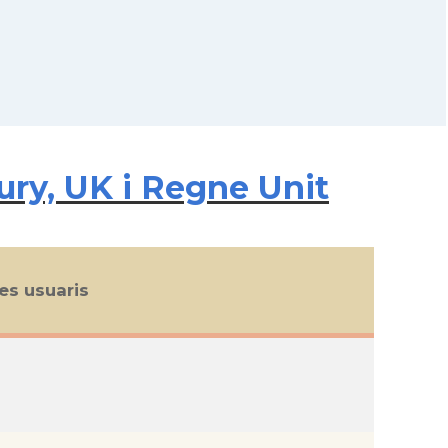
ury, UK i Regne Unit
s usuaris