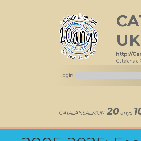
CA
UK
http://C
Catalans a 
Login
20
1
CATALANSALMON:
anys