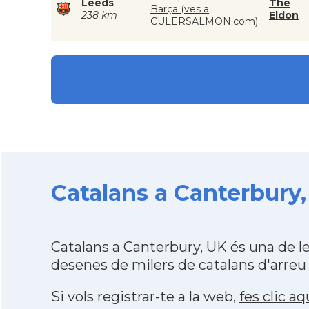
Leeds
The
Barça (ves a
238 km
Eldon
CULERSALMON.com)
Catalans a Canterbury,
Catalans a Canterbury, UK és una de 
desenes de milers de catalans d'arreu
Si vols registrar-te a la web,
fes clic aq