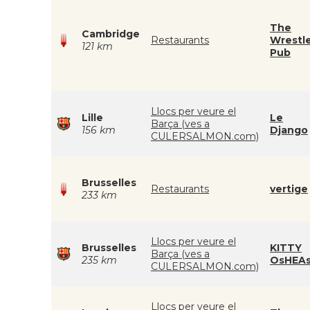
The
Cambridge
Restaurants
Wrestl
121 km
Pub
Llocs per veure el
Lille
Le
Barça (ves a
156 km
Django
CULERSALMON.com)
Brusselles
Restaurants
vertige
233 km
Llocs per veure el
Brusselles
KITTY
Barça (ves a
235 km
OsHEA
CULERSALMON.com)
Llocs per veure el