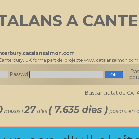
TALANS A CANTE
anterbury.catalansalmon.com
Canterbury, UK forma part del projecte
www.catalansalmon.com
Pa
Passwd
per
Buscar ciutat de C
0
27
( 7.635 dies )
mesos i
dies
posant en c