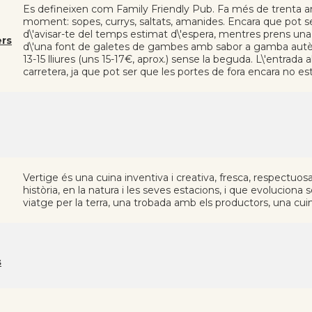
Es defineixen com Family Friendly Pub. Fa més de trenta a
moment: sopes, currys, saltats, amanides. Encara que pot se
d\'avisar-te del temps estimat d\'espera, mentres prens un
ers
d\'una font de galetes de gambes amb sabor a gamba autènt
13-15 lliures (uns 15-17€, aprox.) sense la beguda. L\'entrada
carretera, ja que pot ser que les portes de fora encara no es
Vertige és una cuina inventiva i creativa, fresca, respectuo
història, en la natura i les seves estacions, i que evoluciona 
viatge per la terra, una trobada amb els productors, una cu
s