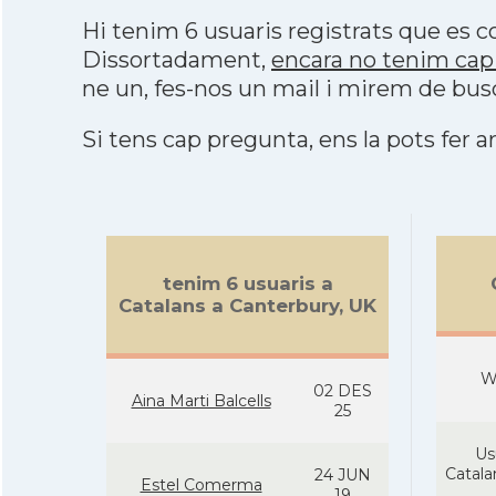
Hi tenim 6 usuaris registrats que es
Dissortadament,
encara no tenim cap
ne un, fes-nos un mail i mirem de bus
Si tens cap pregunta, ens la pots fer ar
tenim 6 usuaris a
Catalans a Canterbury, UK
W
02 DES
Aina Marti Balcells
25
Us
Catal
24 JUN
Estel Comerma
19