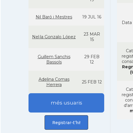
Nil Baró i Mestres
19 JUL 16
Data 
23 MAR
Nel·la Gonzalo López
15
Cat
regist
Guillem Sanchis
29 FEB
conso
Bassols
12
Regn
(
Adelina Comas
25 FEB 12
Herrera
Cat
regist
con
més usuaris
d'ar
m
Registrar-t'hi!