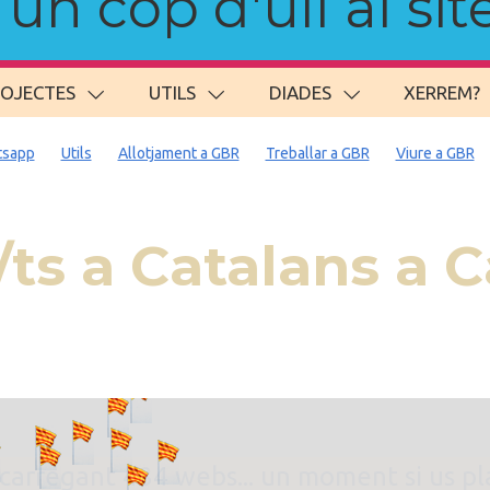
n cop d'ull al site
ROJECTES
UTILS
DIADES
XERREM?
sapp
Utils
Allotjament a GBR
Treballar a GBR
Viure a GBR
ts a Catalans a C
. carregant 484 webs... un moment si us p