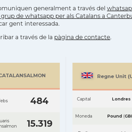
 comuniquen generalment a través del
whatsa
 grup de whatsapp per als Catalans a Canterb
car gent interessada.
ribar a través de la
pàgina de contacte
.
CATALANSALMON
Regne Unit (
484
Capital
Londres
ebs
Moneda
Pound
(
GB
uaris
15.319
ansalmon