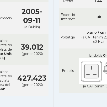
Prefix
+ 44
2005-
Extensió
.uk
creacio
09-11
Internet
(a Dublin)
230 V / 50 
Voltatge
(a CAT tenim 23
alans
50 Hz)
39.012
rats als
lats de
e Unit
(gener 2026)
Endoll/s
G
UK)
Endolls
alans
427.423
rats als
solats
reu del
(gener 2026)
(a CAT tenim C
on