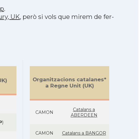
pp
.
ury, UK
, però si vols que mirem de fer-
Organitzacions catalanes*
UK)
a Regne Unit (UK)
Catalans a
CAMON
ABERDEEN
P
)
CAMON
Catalans a BANGOR