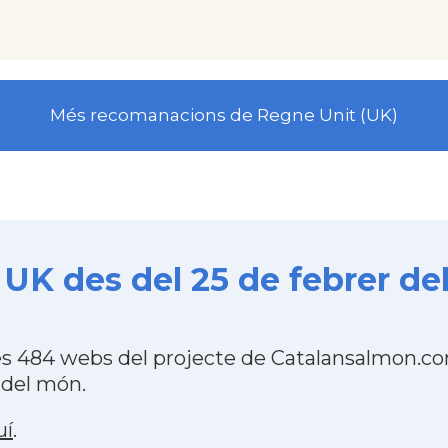
Més recomanacions de Regne Unit (UK)
 UK des del 25 de febrer de
les 484 webs del projecte de Catalansalmon.co
 del món.
uí
.