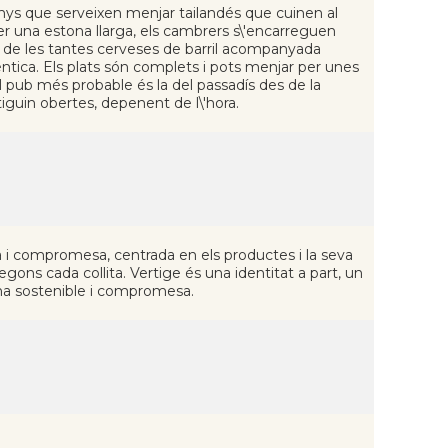
nys que serveixen menjar tailandés que cuinen al
r una estona llarga, els cambrers s\'encarreguen
a de les tantes cerveses de barril acompanyada
ica. Els plats són complets i pots menjar per unes
 al pub més probable és la del passadís des de la
tiguin obertes, depenent de l\'hora.
sa i compromesa, centrada en els productes i la seva
segons cada collita. Vertige és una identitat a part, un
ina sostenible i compromesa.