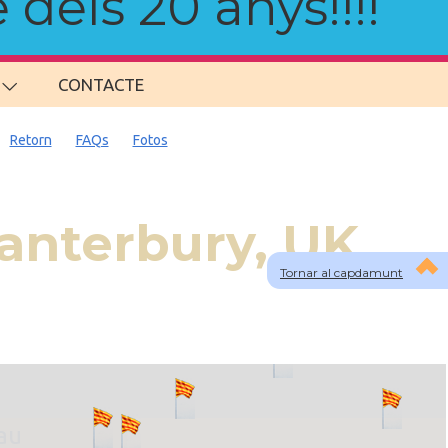
 dels 20 anys!!!!
CONTACTE
Retorn
FAQs
Fotos
anterbury, UK
Tornar al capdamunt
lau