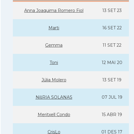
Anna Joaquima Romero Fiol
13 SET 23
Marti
16 SET 22
Gemma
11 SET 22
Toni
12 MAI 20
Júlia Molero
13 SET 19
NíšRIA SOLANAS
07 JUL 19
Meritxell Condo
15 ABR 19
CrisLo
01 DES 17