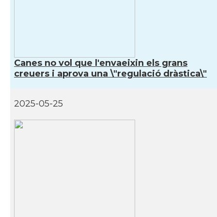
CAMON
Catalans a RENNES
CAMON
Catalans a Rouen
Canes no vol que l'envaeixin els grans
creuers i aprova una \"regulació dràstica\"
CAMON
Catalans a STRASBOURG
CAMON
Catalans a Toulouse
2025-05-25
CAMON
Catalans a TROYES
Ateneu Català de l'Eurodistrict
Casal
Strasbourg-Ortenau
Casal Català de Grenoble (Maison de
Casal
Catalogne)