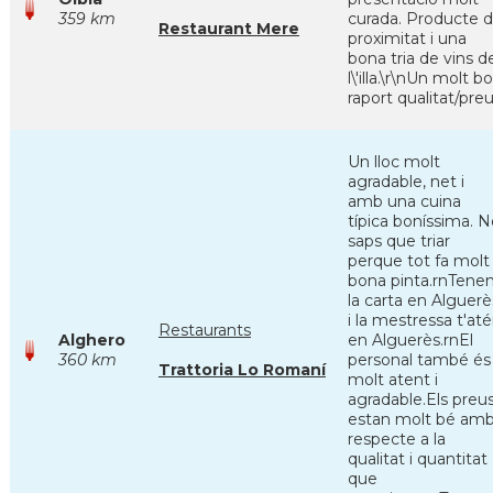
359 km
curada. Producte 
Restaurant Mere
proximitat i una
bona tria de vins d
l\'illa.\r\nUn molt b
raport qualitat/pre
Un lloc molt
agradable, net i
amb una cuina
típica boníssima. 
saps que triar
perque tot fa molt
bona pinta.rnTene
la carta en Alguerè
i la mestressa t'at
Restaurants
Alghero
en Alguerès.rnEl
360 km
personal també és
Trattoria Lo Romaní
molt atent i
agradable.Els preu
estan molt bé am
respecte a la
qualitat i quantitat
que