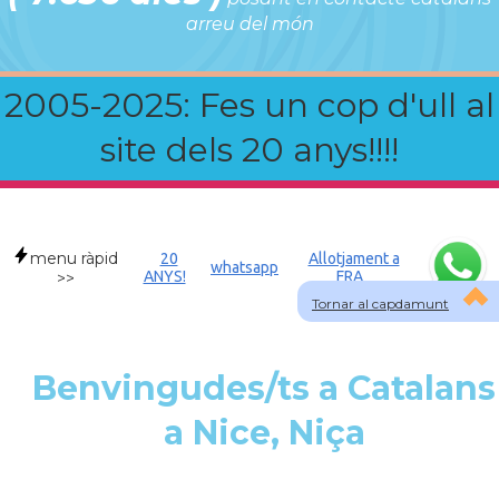
arreu del món
2005-2025: Fes un cop d'ull al
site dels 20 anys!!!!
menu ràpid
20
Allotjament a
whatsapp
ANYS!
FRA
>>
Tornar al capdamunt
Benvingudes/ts a Catalans
a Nice, Niça