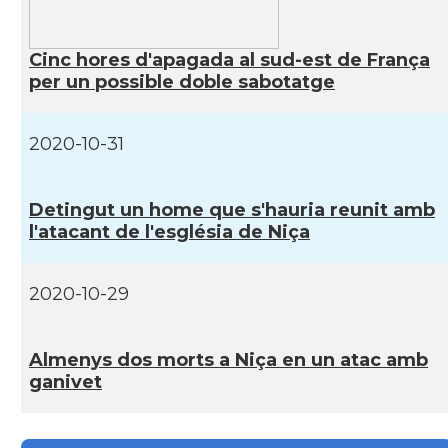
Casal
Casal Català de Nantes "Tirant lo Blanc\"
Cinc hores d'apagada al sud-est de França
per un possible doble sabotatge
Casal
Casal Català de Tolosa de Llenguadoc
2020-10-31
Casal
Casal de Catalunya de París
Casal
Centre Català d'Occitània
Detingut un home que s'hauria reunit amb
l'atacant de l'església de Niça
Centre Cultural Català - Casal Jaume I
Casal
de Perpinyà
2020-10-29
Casal
Cercle Català de Marsella
Almenys dos morts a Niça en un atac amb
ganivet
Acció
Oficina d'ACCIÓ Paris