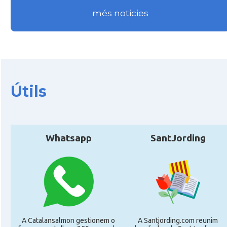
Delegació
Delegació del Govern a França
més noticies
Consolat
Consolat general a Bayonne
Consolat
Consolat general a Bordeaux
Útils
Consolat
Consolat general a Lyon
Consolat
Consolat general a Marseille
Whatsapp
SantJording
Consolat
Consolat general a Montpellier
Consolat
Consolat general a Paris
Consolat
Consolat general a Pau
A Catalansalmon gestionem o
A Santjording.com reunim