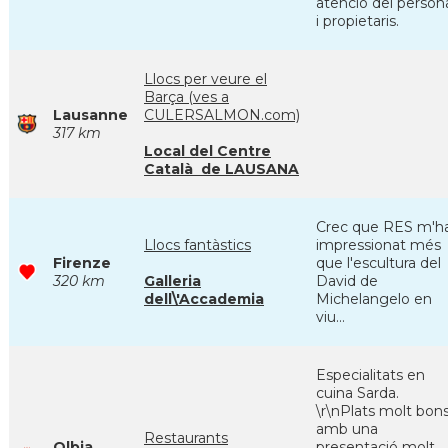
atenció del person
i propietaris.
Llocs per veure el
Barça (ves a
Lausanne
CULERSALMON.com)
317 km
Local del Centre
Català de LAUSANA
Crec que RES m'h
Llocs fantàstics
impressionat més
Firenze
que l'escultura del
320 km
Galleria
David de
dell\'Accademia
Michelangelo en
viu...
Especialitats en
cuina Sarda.
\r\nPlats molt bon
amb una
Restaurants
Olbia
presentació molt