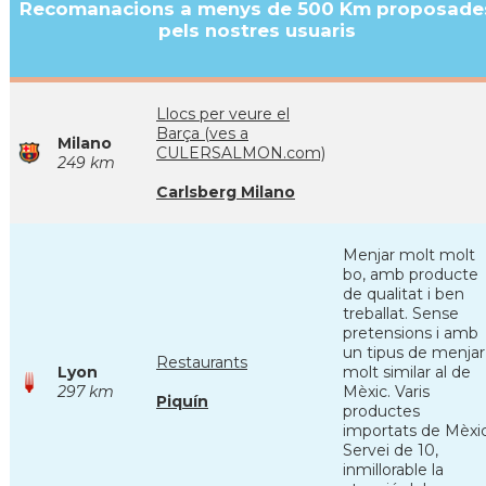
Recomanacions a menys de 500 Km proposade
pels nostres usuaris
Llocs per veure el
Barça (ves a
Milano
CULERSALMON.com)
249 km
Carlsberg Milano
Menjar molt molt
bo, amb producte
de qualitat i ben
treballat. Sense
pretensions i amb
un tipus de menjar
Restaurants
Lyon
molt similar al de
297 km
Mèxic. Varis
Piquín
productes
importats de Mèxic
Servei de 10,
inmillorable la