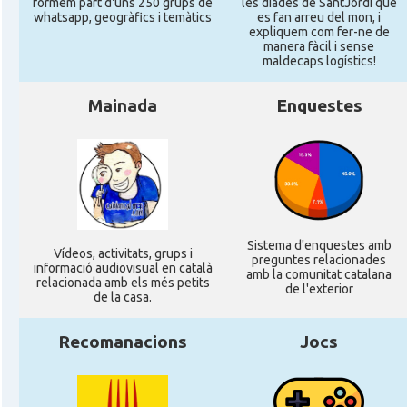
formem part d'uns 250 grups de
les diades de SantJordi que
whatsapp, geogràfics i temàtics
es fan arreu del mon, i
Consolat
Consolat general a Perpinyà
expliquem com fer-ne de
manera fàcil i sense
maldecaps logí­stics!
Consolat
Consolat general a Strasbourg
Mainada
Enquestes
Consolat
Consolat general a Toulouse
Ambaixada
Ambaixada espanyola a França
* + ambaixades i consolats
Sistema d'enquestes amb
Ví­deos, activitats, grups i
preguntes relacionades
informació audiovisual en català
amb la comunitat catalana
relacionada amb els més petits
de l'exterior
de la casa.
Recomanacions
Jocs