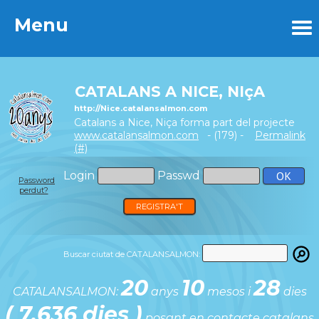
Menu
Menu
CATALANS A NICE, NIçA
http://Nice.catalansalmon.com
Catalans a Nice, Niça forma part del projecte
www.catalansalmon.com
- (179) -
Permalink
(#)
Login
Passwd
Password
perdut?
REGISTRA'T
Buscar ciutat de CATALANSALMON:
20
10
28
CATALANSALMON:
anys
mesos i
dies
( 7.636 dies )
posant en contacte catalans