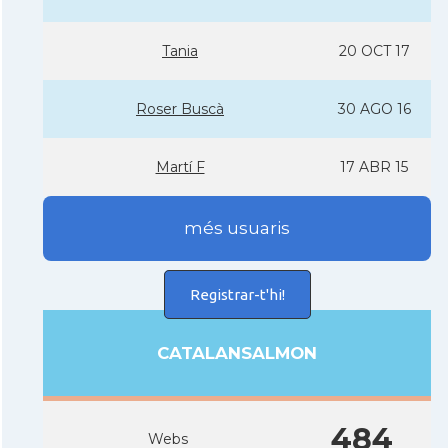
Tania
20 OCT 17
Roser Buscà
30 AGO 16
Martí­ F
17 ABR 15
més usuaris
Registrar-t'hi!
CATALANSALMON
484
Webs