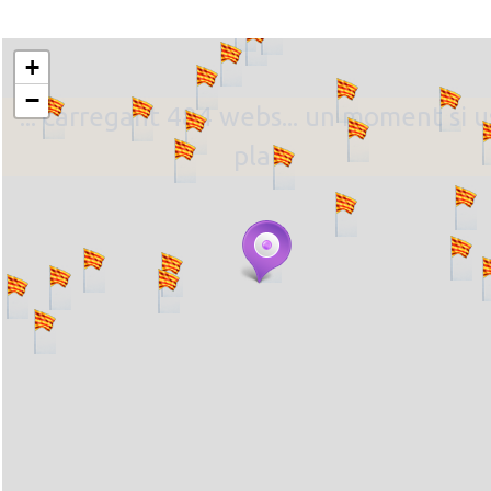
+
−
... carregant 484 webs... un moment si u
plau