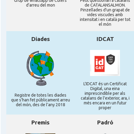
Grup de whatsapp de Culers
Petit qüestionari a catalans
d'arreu del mon
de CATALANSALMON.
Pinzellades d'un grapat de
vides viscudes amb
intensitat i en català per tot
el món
Diades
IDCAT
L'IDCAT és un Certificat
Digital, una eina
imprescindible per als
Registre de totes les diades
catalans de l'exterior, ara, i
que s'han fet públicament arreu
més encara en un futur
del món, des de l'any 2018
proper
Premis
Padró