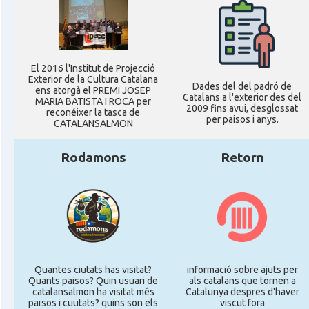
El 2016 l'Institut de Projecció
Exterior de la Cultura Catalana
Dades del del padró de
ens atorgà el PREMI JOSEP
Catalans a l'exterior des del
MARIA BATISTA I ROCA per
2009 fins avui, desglossat
reconéixer la tasca de
per paisos i anys.
CATALANSALMON
Rodamons
Retorn
Quantes ciutats has visitat?
informació sobre ajuts per
Quants paisos? Quin usuari de
als catalans que tornen a
catalansalmon ha visitat més
Catalunya despres d'haver
països i cuutats? quins son els
viscut fora