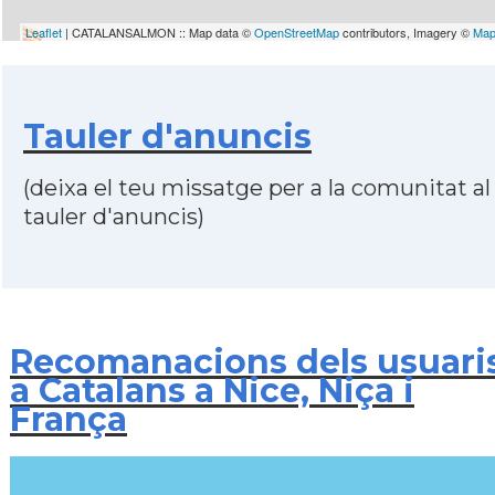
Leaflet
| CATALANSALMON :: Map data ©
OpenStreetMap
contributors, Imagery ©
Map
Tauler d'anuncis
(deixa el teu missatge per a la comunitat al
tauler d'anuncis)
Recomanacions dels usuari
a Catalans a Nice, Niça i
França