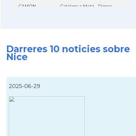
CAMON
Catalans a Metz - França
CAMON
Catalans a Montpellier - França
CAMON
Catalans a NANCY
Darreres 10 noticies sobre
Nice
CAMON
Catalans a Nantes
CAMON
Catalans a Nice, Niça
2025-06-29
CAMON
CATALANS A PARIS
CAMON
Catalans a PERPINYA
CAMON
Catalans a REIMS