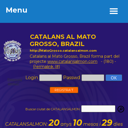
Menu
Menu
CATALANS AL MATO
GROSSO, BRAZIL
http://MatoGrosso.catalansalmon.com
Catalans al Mato Grosso, Brazil forma part del
projecte
www.catalansalmon.com
- (180) -
Permalink (#)
Login
Passwd
Password
perdut?
REGISTRA'T
Buscar ciutat de CATALANSALMON:
20
10
29
CATALANSALMON:
anys
mesos i
dies