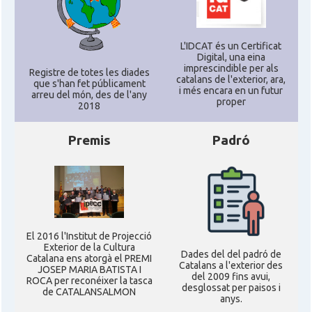
L'IDCAT és un Certificat
Digital, una eina
imprescindible per als
Registre de totes les diades
catalans de l'exterior, ara,
que s'han fet públicament
i més encara en un futur
arreu del món, des de l'any
proper
2018
Premis
Padró
El 2016 l'Institut de Projecció
Exterior de la Cultura
Dades del del padró de
Catalana ens atorgà el PREMI
Catalans a l'exterior des
JOSEP MARIA BATISTA I
del 2009 fins avui,
ROCA per reconéixer la tasca
desglossat per paisos i
de CATALANSALMON
anys.