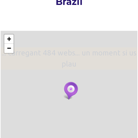
Brazil
+
−
... carregant 484 webs... un moment si us
plau