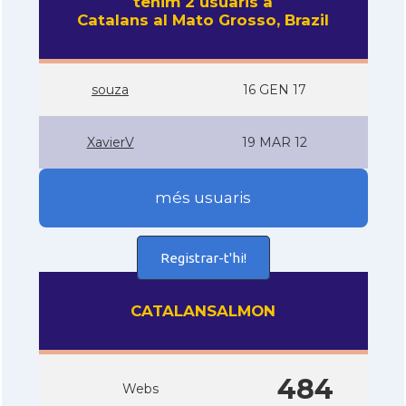
tenim 2 usuaris a
Catalans al Mato Grosso, Brazil
souza
16 GEN 17
XavierV
19 MAR 12
més usuaris
Registrar-t'hi!
CATALANSALMON
484
Webs