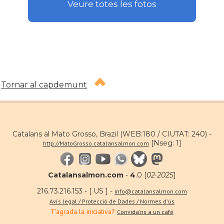
Veure totes les fotos
.
Tornar al capdemunt
Catalans al Mato Grosso, Brazil (WEB:180 / CIUTAT: 240) -
[Nseg: 1]
http://MatoGrosso.catalansalmon.com
Catalansalmon.com
-
4
.0 [
02·2025
]
216.73.216.153 - [ US ] -
info@catalansalmon.com
Avís legal / Protecció de Dades / Normes d'ús
T'agrada la iniciativa?
Convida'ns a un café