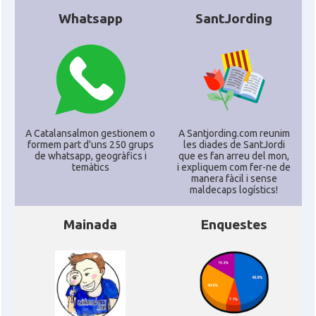
Whatsapp
SantJording
Consolat
Consolat general a Porto Alegre
Consolat
Consolat general a Rio de Janeiro
Consolat
Consolat general a Salvador
A Catalansalmon gestionem o
A Santjording.com reunim
Consolat
Consolat general a São Paulo
formem part d'uns 250 grups
les diades de SantJordi
de whatsapp, geogràfics i
que es fan arreu del mon,
temàtics
i expliquem com fer-ne de
manera fàcil i sense
Ambaixada
Ambaixada espanyola a Brasil
maldecaps logí­stics!
* + ambaixades i consolats
Mainada
Enquestes