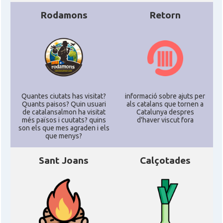
Rodamons
Retorn
Quantes ciutats has visitat?
informació sobre ajuts per
Quants paisos? Quin usuari
als catalans que tornen a
de catalansalmon ha visitat
Catalunya despres
més països i cuutats? quins
d'haver viscut fora
son els que mes agraden i els
que menys?
Sant Joans
Calçotades