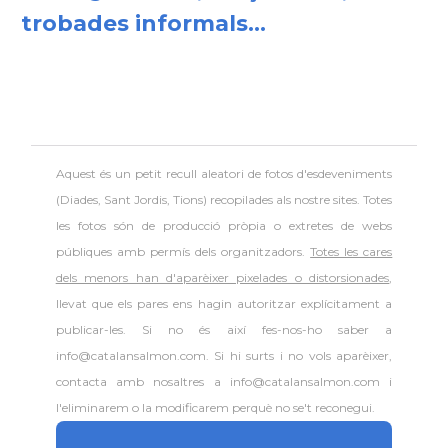
trobades informals...
Aquest és un petit recull aleatori de
fotos d'esdeveniments
(Diades, Sant Jordis, Tions) recopilades als nostre sites. Totes
les fotos són de producció pròpia o extretes de webs
públiques amb permís dels organitzadors.
Totes les cares
dels menors han d'aparèixer pixelades o distorsionades
,
llevat que els pares ens hagin autoritzar explícitament a
publicar-les. Si no és així fes-nos-ho saber a
info@catalansalmon.com. Si hi surts i no vols aparèixer,
contacta amb nosaltres a info@catalansalmon.com i
l'eliminarem o la modificarem perquè no se't reconegui.