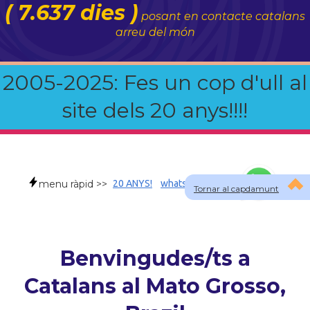
( 7.637 dies )
posant en contacte catalans
arreu del món
2005-2025: Fes un cop d'ull al
site dels 20 anys!!!!
menu ràpid >>
20 ANYS!
whatsapp
faqs
Tornar al capdamunt
Benvingudes/ts a
Catalans al Mato Grosso,