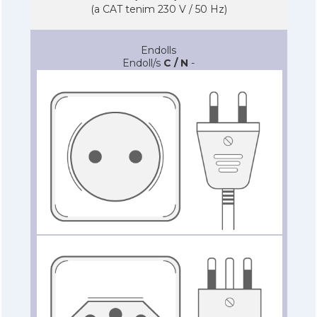
(a CAT tenim 230 V / 50 Hz)
Endolls
Endoll/s
C / N
-