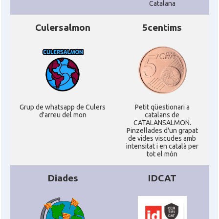
Catalana
Culersalmon
5centims
Grup de whatsapp de Culers
Petit qüestionari a
d'arreu del mon
catalans de
CATALANSALMON.
Pinzellades d'un grapat
de vides viscudes amb
intensitat i en català per
tot el món
Diades
IDCAT