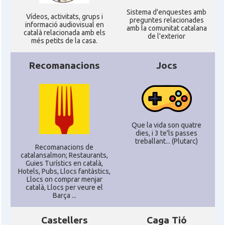
Sistema d'enquestes amb
Ví­deos, activitats, grups i
preguntes relacionades
informació audiovisual en
amb la comunitat catalana
català relacionada amb els
de l'exterior
més petits de la casa.
Recomanacions
Jocs
Que la vida son quatre
dies, i 3 te'ls passes
treballant... (Plutarc)
Recomanacions de
catalansalmon; Restaurants,
Guies Turístics en català,
Hotels, Pubs, Llocs fantàstics,
Llocs on comprar menjar
català, Llocs per veure el
Barça ...
Castellers
Caga Tió