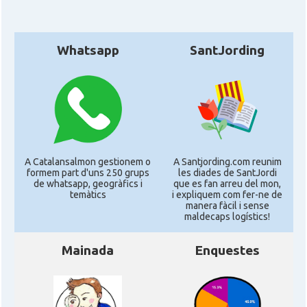
Whatsapp
SantJording
A Catalansalmon gestionem o
A Santjording.com reunim
formem part d'uns 250 grups
les diades de SantJordi
de whatsapp, geogràfics i
que es fan arreu del mon,
temàtics
i expliquem com fer-ne de
manera fàcil i sense
maldecaps logí­stics!
Mainada
Enquestes