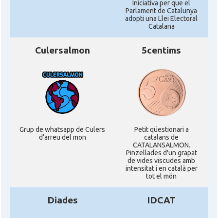
Iniciativa per que el
Parlament de Catalunya
adopti una Llei Electoral
Catalana
Culersalmon
5centims
Grup de whatsapp de Culers
Petit qüestionari a
d'arreu del mon
catalans de
CATALANSALMON.
Pinzellades d'un grapat
de vides viscudes amb
intensitat i en català per
tot el món
Diades
IDCAT