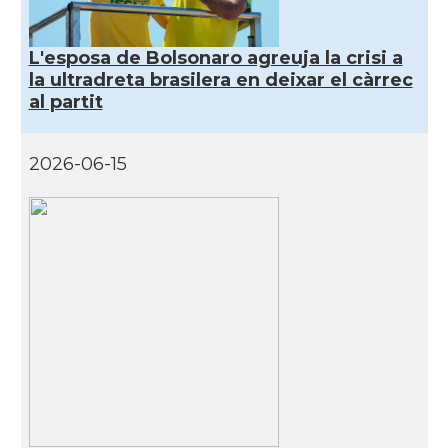
Oficina Exterior de Catalunya a São
Acció
Paulo
L'esposa de Bolsonaro agreuja la crisi a
la ultradreta brasilera en deixar el càrrec
Consolat
Consolat general a Porto Alegre
al partit
Consolat
Consolat general a Rio de Janeiro
2026-06-15
Consolat
Consolat general a Salvador
Consolat
Consolat general a São Paulo
Ambaixada
Ambaixada espanyola a Brasil
* + ambaixades i consolats