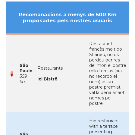
Recomanacions a menys de 500 Km
proposades pels nostres usuaris
Restaurant
francès molt bo
SI aneu, no us
perdeu per res
São
del mon el postre
Restaurants
Paulo
rollo torrijas (ara
359
no recordo el
Ici Bistrô
km
nom) es un
postre premiat...
val la pena anar-hi
nomes pel
postre!
Hip restaurant
with a terrace
presenting
São