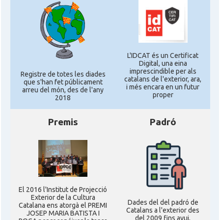
L'IDCAT és un Certificat
Digital, una eina
imprescindible per als
Registre de totes les diades
catalans de l'exterior, ara,
que s'han fet públicament
i més encara en un futur
arreu del món, des de l'any
proper
2018
Premis
Padró
El 2016 l'Institut de Projecció
Exterior de la Cultura
Dades del del padró de
Catalana ens atorgà el PREMI
Catalans a l'exterior des
JOSEP MARIA BATISTA I
del 2009 fins avui,