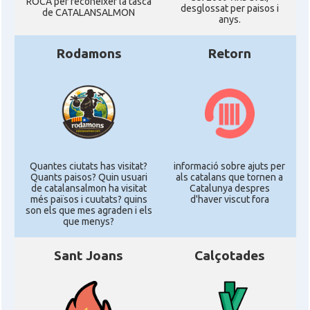
ROCA per reconéixer la tasca
desglossat per paisos i
de CATALANSALMON
anys.
Rodamons
Retorn
Quantes ciutats has visitat?
informació sobre ajuts per
Quants paisos? Quin usuari
als catalans que tornen a
de catalansalmon ha visitat
Catalunya despres
més països i cuutats? quins
d'haver viscut fora
son els que mes agraden i els
que menys?
Sant Joans
Calçotades