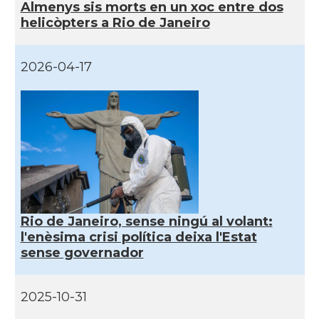
Almenys sis morts en un xoc entre dos
helicòpters a Rio de Janeiro
2026-04-17
Rio de Janeiro, sense ningú al volant:
l'enèsima crisi política deixa l'Estat
sense governador
2025-10-31