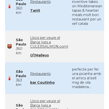
Restaurants
inventive takes
Paulo
on Mediterranean
360
Tanit
tapas & heartier
km
meals molt bon
restaurant per un
xef catala
Llocs per veure el
São
Barça (ves a
Paulo
CULERSALMON.com)
360
km
O\'Malleys
perfecte per fer
São
Restaurants
una picanha amb
Paulo
el amics al bell
363
bar Coutinho
mig de vila
km
madalena...
Llocs per veure el
São
Barça (ves a