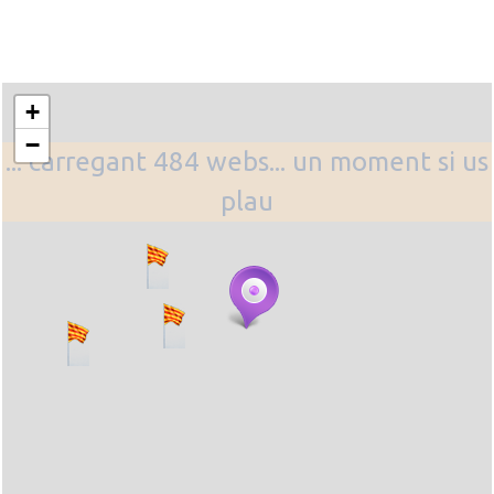
+
−
... carregant 484 webs... un moment si us
plau