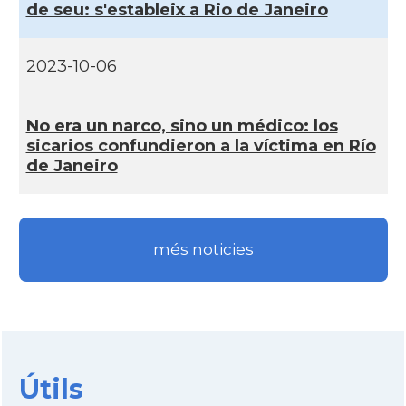
de seu: s'estableix a Rio de Janeiro
2023-10-06
No era un narco, sino un médico: los
sicarios confundieron a la ví­ctima en Rí­o
de Janeiro
més noticies
Útils