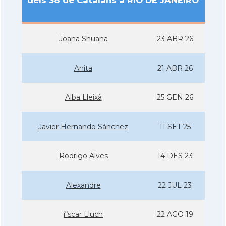
dels 38 de Catalans a RIO DE JANEIRO
Joana Shuana
23 ABR 26
Anita
21 ABR 26
Alba Lleixà
25 GEN 26
Javier Hernando Sánchez
11 SET 25
Rodrigo Alves
14 DES 23
Alexandre
22 JUL 23
í“scar Lluch
22 AGO 19