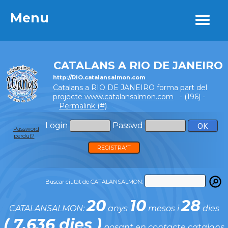
Menu
Menu
CATALANS A RIO DE JANEIRO
http://RIO.catalansalmon.com
Catalans a RIO DE JANEIRO forma part del
projecte
www.catalansalmon.com
- (196) -
Permalink (#)
Login
Passwd
Password
perdut?
REGISTRA'T
Buscar ciutat de CATALANSALMON:
20
10
28
CATALANSALMON:
anys
mesos i
dies
( 7.636 dies )
posant en contacte catalans