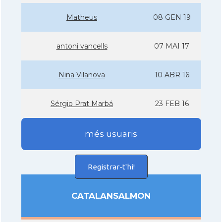
Matheus
08 GEN 19
antoni vancells
07 MAI 17
Nina Vilanova
10 ABR 16
Sérgio Prat Marbá
23 FEB 16
més usuaris
Registrar-t'hi!
CATALANSALMON