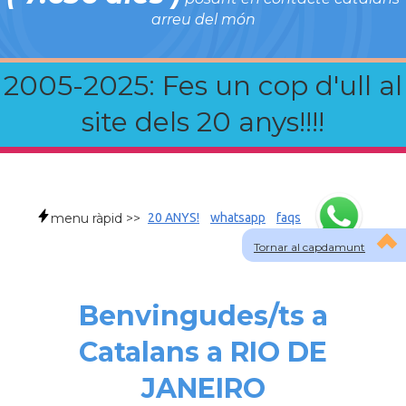
arreu del món
2005-2025: Fes un cop d'ull al
site dels 20 anys!!!!
menu ràpid >>
20 ANYS!
whatsapp
faqs
Tornar al capdamunt
Benvingudes/ts a
Catalans a RIO DE
JANEIRO