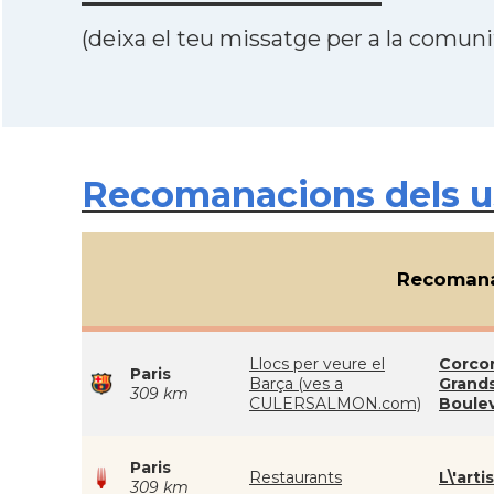
(deixa el teu missatge per a la comunit
Recomanacions dels us
Recomana
Llocs per veure el
Corcor
Paris
Barça (ves a
Grand
309 km
CULERSALMON.com)
Boule
Paris
Restaurants
L\'arti
309 km