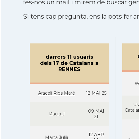
fes-nos un mail i mirem de buscar gen
Si tens cap pregunta, ens la pots fer ar
darrers 11 usuaris
dels 17 de Catalans a
RENNES
W
Araceli Rios Maré
12 MAI 25
Us
Catal
09 MAI
Paula J
21
12 ABR
Marta Julià