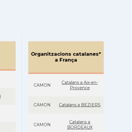
Organitzacions catalanes*
a França
Catalans a Aix-en-
CAMON
Provence
)
CAMON
Catalans a BEZIERS
Catalans a
CAMON
BORDEAUX