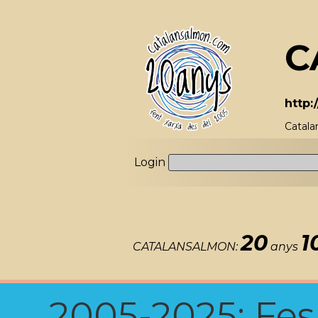
C
http:
Catala
Login
20
1
CATALANSALMON:
anys
2005-2025: Fes u