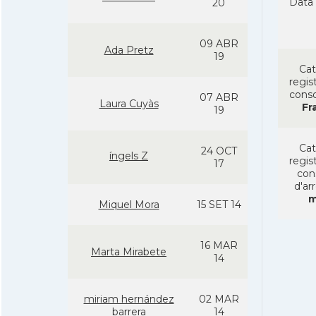
Data 
20
09 ABR
Ada Pretz
19
Cat
regist
conso
07 ABR
Laura Cuyàs
Fr
19
Cat
24 OCT
íngels Z
regist
17
con
d'ar
m
Miquel Mora
15 SET 14
16 MAR
Marta Mirabete
14
miriam hernández
02 MAR
barrera
14