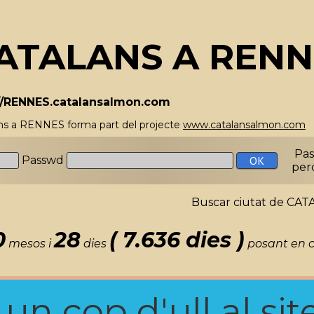
ATALANS A RENN
//RENNES.catalansalmon.com
ns a RENNES forma part del projecte
www.catalansalmon.com
-
Pa
Passwd
per
Buscar ciutat de C
0
28
( 7.636 dies )
mesos i
dies
posant en c
n cop d'ull al site