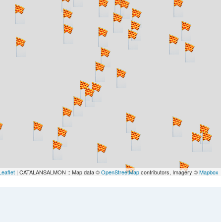
Leaflet
| CATALANSALMON :: Map data ©
OpenStreetMap
contributors, Imagery ©
Mapbox