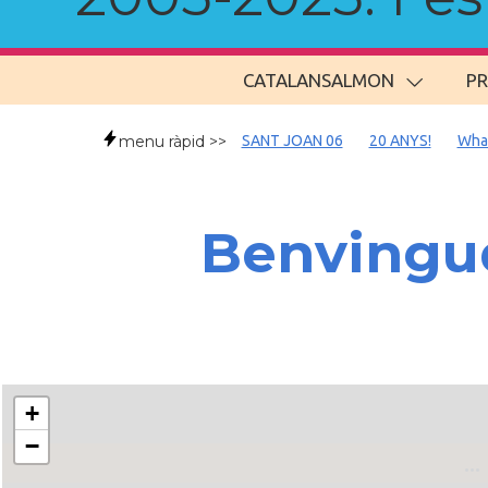
CATALANSALMON
P
menu ràpid >>
SANT JOAN 06
20 ANYS!
Wha
Benvingud
+
−
..