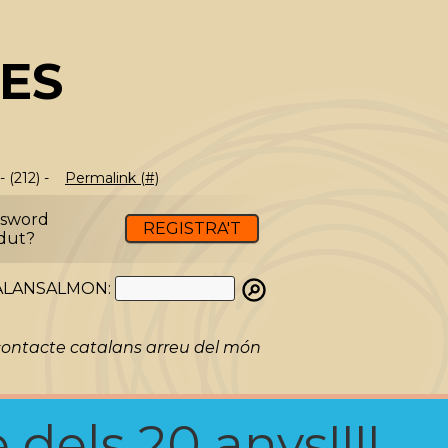
ES
 (212) -
Permalink (#)
ssword
REGISTRA'T
dut?
ATALANSALMON:
ontacte catalans arreu del món
 dels 20 anys!!!!