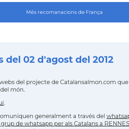
Més recomanacions de França
 del 02 d'agost del 2012
webs del projecte de Catalansalmon.com que 
 del món.
uí
.
s comuniquen generalment a través del
whatsa
 grup de whatsapp per als Catalans a RENNE