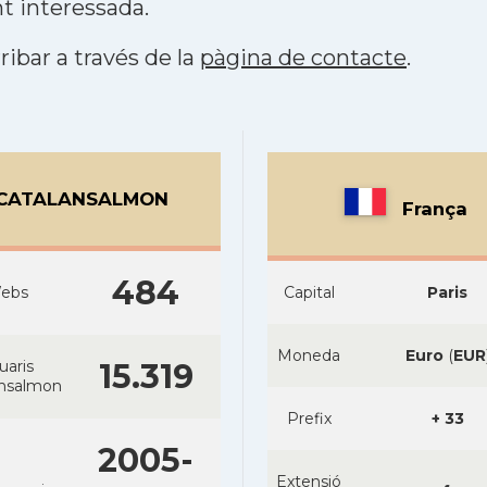
t interessada.
ribar a través de la
pàgina de contacte
.
CATALANSALMON
França
484
ebs
Capital
Paris
Moneda
Euro
(
EUR
uaris
15.319
ansalmon
Prefix
+ 33
2005-
Extensió