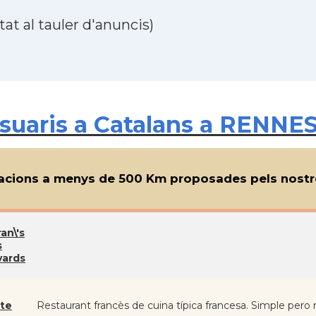
at al tauler d'anuncis)
uaris a Catalans a RENNES
cions a menys de 500 Km proposades pels nostre
an\'s
s
vards
ste
Restaurant francès de cuina típica francesa. Simple pero 