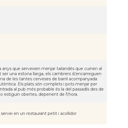
 anys que serveixen menjar tailandés que cuinen al
 ser una estona llarga, els cambrers s\'encarreguen
 una de les tantes cerveses de barril acompanyada
èntica. Els plats són complets i pots menjar per
\'entrada al pub més probable és la del passadís des de
no estiguin obertes, depenent de l\'hora.
rvei en un restaurant petit i acollidor