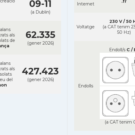
creacio
09-11
.fr
Internet
(a Dublin)
230 V / 50 
Voltatge
(a CAT tenim 23
alans
62.335
50 Hz)
rats als
lats de
(gener 2026)
ança
Endoll/s
C / 
alans
427.423
rats als
solats
reu del
(gener 2026)
on
Endolls
(a CAT tenim C