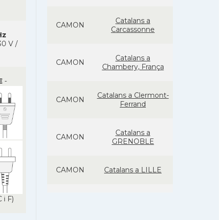
Catalans a
CAMON
Carcassonne
Hz
0 V /
Catalans a
CAMON
Chambery, França
E
-
Catalans a Clermont-
CAMON
Ferrand
Catalans a
CAMON
GRENOBLE
CAMON
Catalans a LILLE
CAMON
Catalans a LYON
 i F)