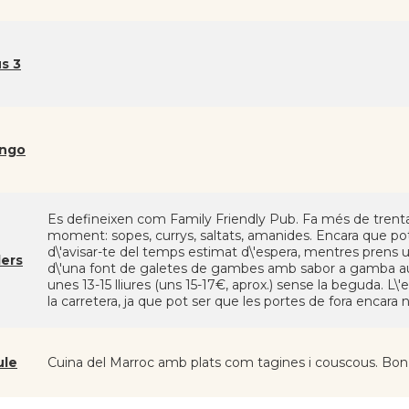
s 3
ango
Es defineixen com Family Friendly Pub. Fa més de trenta
moment: sopes, currys, saltats, amanides. Encara que pot
d\'avisar-te del temps estimat d\'espera, mentres prens
ers
d\'una font de galetes de gambes amb sabor a gamba aut
unes 13-15 lliures (uns 15-17€, aprox.) sense la beguda. L
la carretera, ja que pot ser que les portes de fora encara 
ule
Cuina del Marroc amb plats com tagines i couscous. Bon se