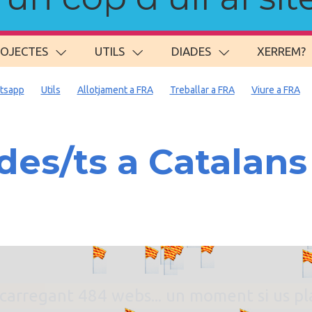
ROJECTES
UTILS
DIADES
XERREM?
tsapp
Utils
Allotjament a FRA
Treballar a FRA
Viure a FRA
es/ts a Catalan
. carregant 484 webs... un moment si us p