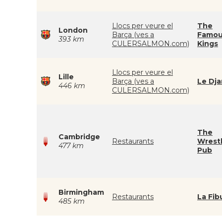
Llocs per veure el
The
London
Barça (ves a
Famou
393 km
CULERSALMON.com)
Kings
Llocs per veure el
Lille
Barça (ves a
Le Dj
446 km
CULERSALMON.com)
The
Cambridge
Restaurants
Wrestl
477 km
Pub
Birmingham
Restaurants
La Fib
485 km