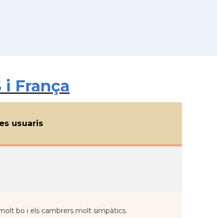
 i França
s usuaris
molt bo i els cambrers molt simpàtics.