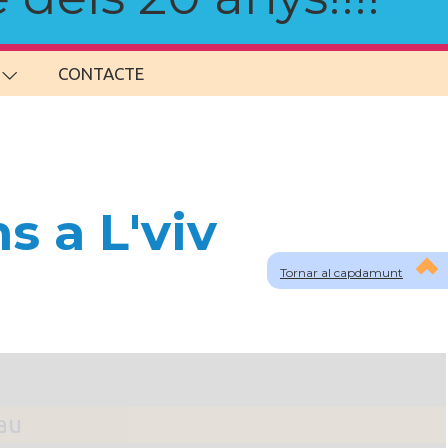
CONTACTE
s a L'viv
Tornar al capdamunt
lau