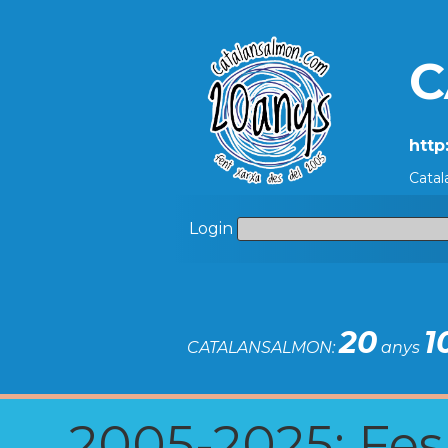
C
http
Catal
Login
20
1
CATALANSALMON:
anys
2005-2025: Fes u