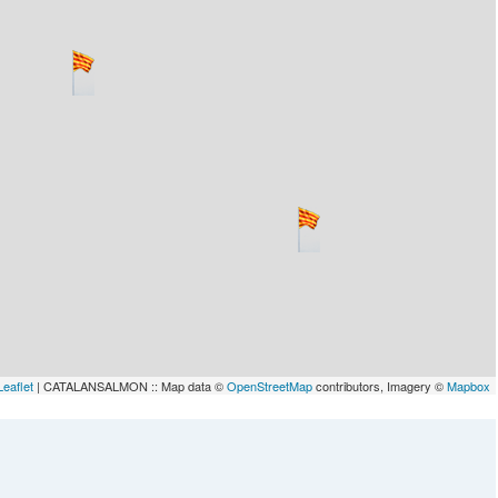
Leaflet
| CATALANSALMON :: Map data ©
OpenStreetMap
contributors, Imagery ©
Mapbox