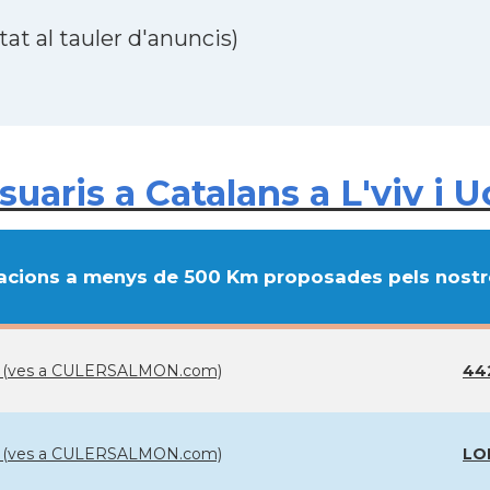
at al tauler d'anuncis)
aris a Catalans a L'viv i U
cions a menys de 500 Km proposades pels nostre
rça (ves a CULERSALMON.com)
44
rça (ves a CULERSALMON.com)
LOL