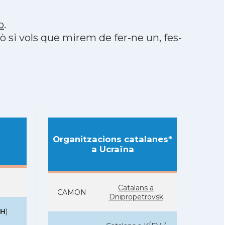
p
.
rò si vols que mirem de fer-ne un, fes-
Organitzacions catalanes*
a Ucraïna
Catalans a
CAMON
Dnipropetrovsk
H
)