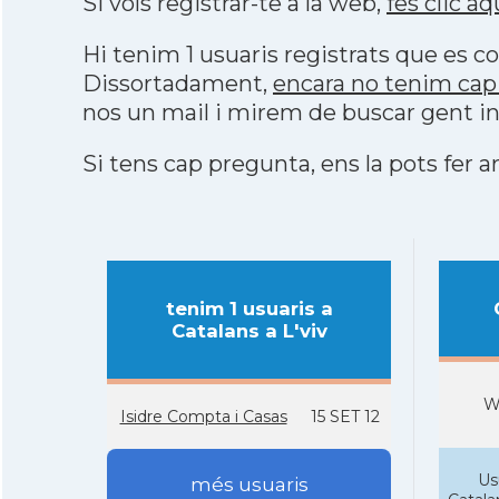
Si vols registrar-te a la web,
fes clic aq
Hi tenim 1 usuaris registrats que es
Dissortadament,
encara no tenim cap 
nos un mail i mirem de buscar gent in
Si tens cap pregunta, ens la pots fer ar
tenim 1 usuaris a
Catalans a L'viv
W
Isidre Compta i Casas
15 SET 12
Us
més usuaris