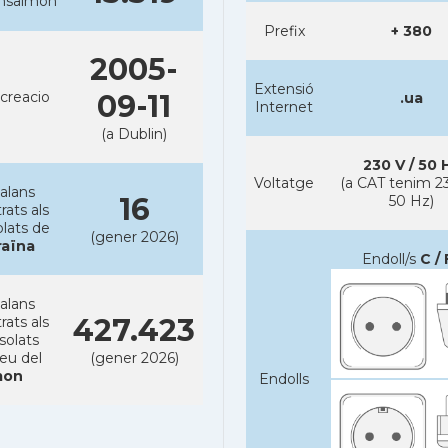
ansalmon
Prefix
+ 380
2005-
Extensió
creacio
09-11
.ua
Internet
(a Dublin)
230 V / 50 
Voltatge
(a CAT tenim 23
alans
16
50 Hz)
rats als
lats de
(gener 2026)
raïna
Endoll/s
C / 
alans
427.423
rats als
solats
reu del
(gener 2026)
on
Endolls