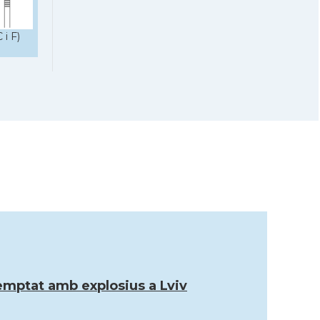
 i F)
atemptat amb explosius a Lviv