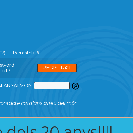
27) -
Permalink (#)
ssword
REGISTRA'T
dut?
ATALANSALMON:
ontacte catalans arreu del món
 dels 20 anys!!!!