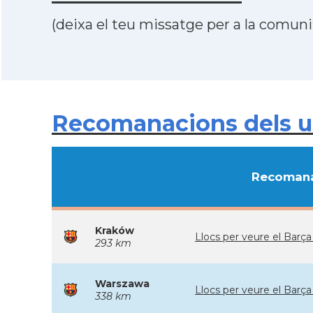
(deixa el teu missatge per a la comunit
Recomanacions dels usu
Recomana
Kraków
Llocs per veure el Ba
293 km
Warszawa
Llocs per veure el Ba
338 km