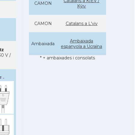
Catalans a KÍEV /
CAMON
Kýiv
CAMON
Catalans a L'viv
Ambaixada
Ambaixada
espanyola a Ucraïna
Hz
0 V /
* + ambaixades i consolats
F
-