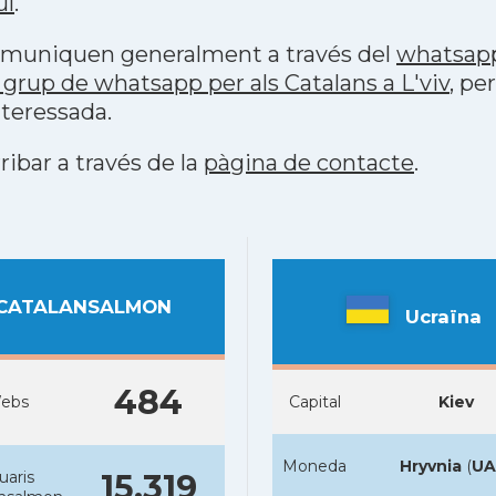
uí
.
 comuniquen generalment a través del
whatsap
grup de whatsapp per als Catalans a L'viv
, pe
teressada.
ribar a través de la
pàgina de contacte
.
CATALANSALMON
Ucraïna
484
ebs
Capital
Kiev
Moneda
Hryvnia
(
UA
uaris
15.319