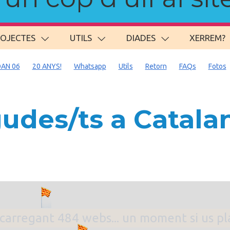
ROJECTES
UTILS
DIADES
XERREM?
AN 06
20 ANYS!
Whatsapp
Utils
Retorn
FAQs
Fotos
des/ts a Catalan
. carregant 484 webs... un moment si us p