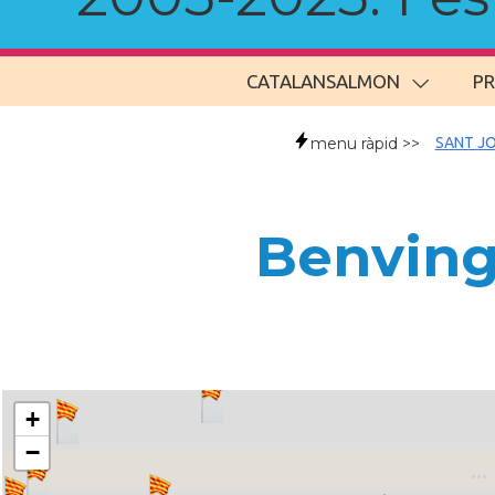
CATALANSALMON
P
menu ràpid >>
SANT JO
Benvingu
+
−
..