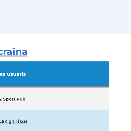
craïna
s usuaris
2 Sport Pub
EK grill i bar