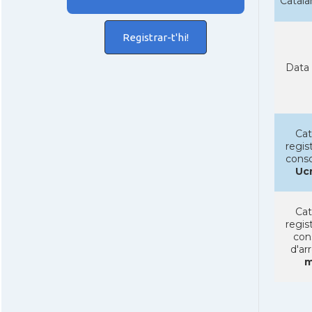
Catal
Registrar-t'hi!
Data 
Cat
regist
conso
Uc
Cat
regist
con
d'ar
m