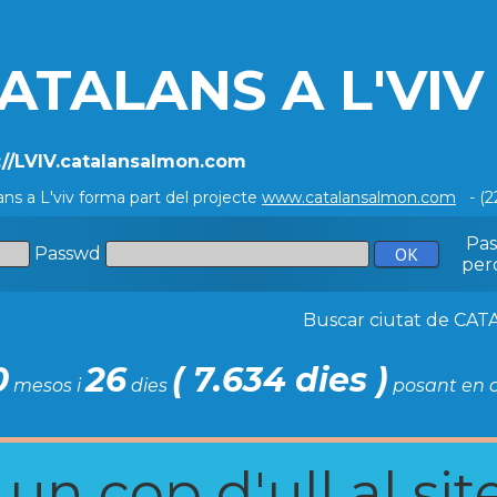
ATALANS A L'VIV
://LVIV.catalansalmon.com
ans a L'viv forma part del projecte
www.catalansalmon.com
- (2
Pa
Passwd
per
Buscar ciutat de C
0
26
( 7.634 dies )
mesos i
dies
posant en c
n cop d'ull al site