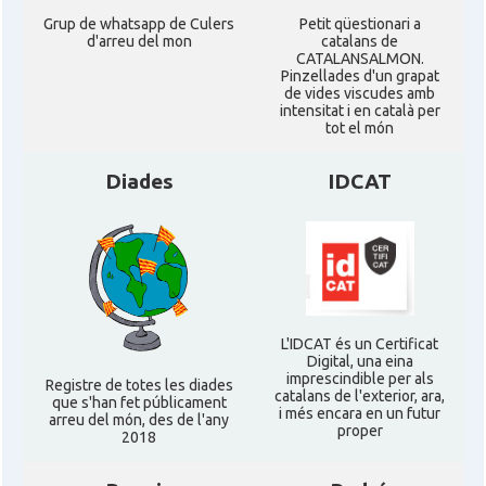
Grup de whatsapp de Culers
Petit qüestionari a
d'arreu del mon
catalans de
CATALANSALMON.
Pinzellades d'un grapat
de vides viscudes amb
intensitat i en català per
tot el món
Diades
IDCAT
L'IDCAT és un Certificat
Digital, una eina
imprescindible per als
Registre de totes les diades
catalans de l'exterior, ara,
que s'han fet públicament
i més encara en un futur
arreu del món, des de l'any
proper
2018