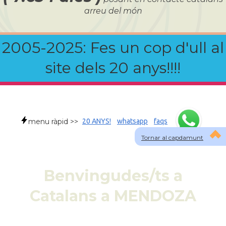
arreu del món
2005-2025: Fes un cop d'ull al
site dels 20 anys!!!!
menu ràpid >>
20 ANYS!
whatsapp
faqs
Tornar al capdamunt
Benvingudes/ts a
Catalans a MENDOZA