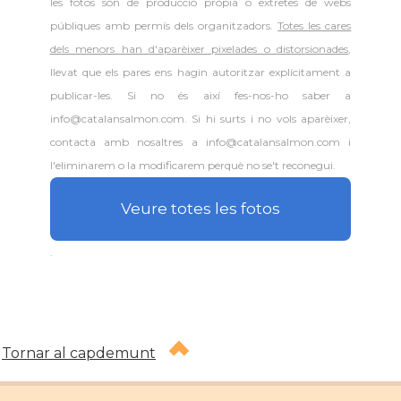
les fotos són de producció pròpia o extretes de webs
públiques amb permís dels organitzadors.
Totes les cares
dels menors han d'aparèixer pixelades o distorsionades
,
llevat que els pares ens hagin autoritzar explícitament a
publicar-les. Si no és així fes-nos-ho saber a
info@catalansalmon.com. Si hi surts i no vols aparèixer,
contacta amb nosaltres a info@catalansalmon.com i
l'eliminarem o la modificarem perquè no se't reconegui.
Veure totes les fotos
.
Tornar al capdemunt