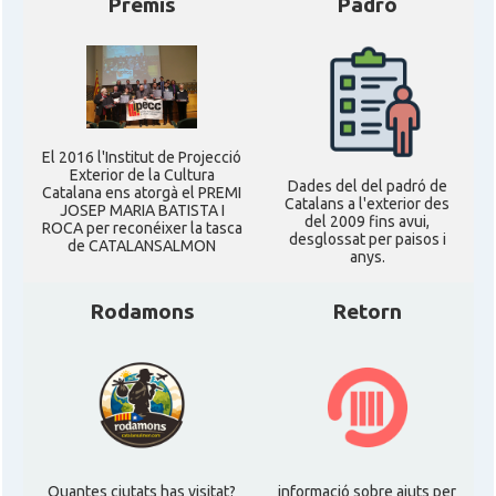
Premis
Padró
El 2016 l'Institut de Projecció
Exterior de la Cultura
Dades del del padró de
Catalana ens atorgà el PREMI
Catalans a l'exterior des
JOSEP MARIA BATISTA I
del 2009 fins avui,
ROCA per reconéixer la tasca
desglossat per paisos i
de CATALANSALMON
anys.
Rodamons
Retorn
Quantes ciutats has visitat?
informació sobre ajuts per