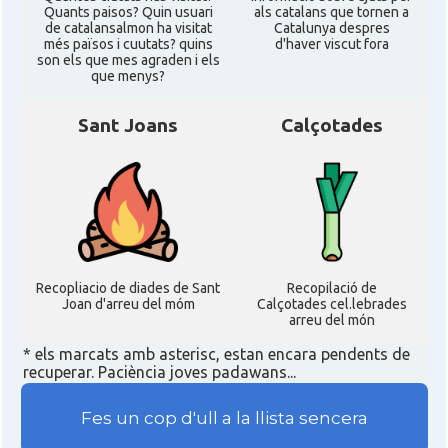
Quants paisos? Quin usuari
als catalans que tornen a
de catalansalmon ha visitat
Catalunya despres
més països i cuutats? quins
d'haver viscut fora
son els que mes agraden i els
que menys?
Sant Joans
Calçotades
Recopliacio de diades de Sant
Recopilació de
Joan d'arreu del móm
Calçotades cel.lebrades
arreu del món
* els marcats amb asterisc, estan encara pendents de
recuperar. Paciència joves padawans...
Fes un cop d'ull a la llista sencera