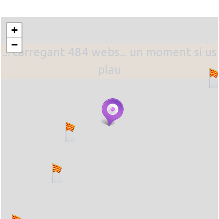
+
−
... carregant 484 webs... un moment si us
plau