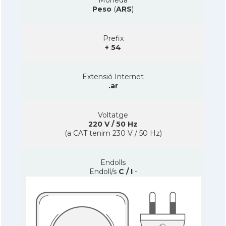
Peso
(
ARS
)
Prefix
+ 54
Extensió Internet
.ar
Voltatge
220 V / 50 Hz
(a CAT tenim 230 V / 50 Hz)
Endolls
Endoll/s
C / I
-