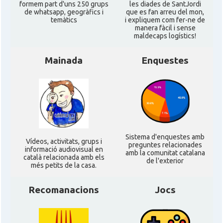
formem part d'uns 250 grups
les diades de SantJordi
de whatsapp, geogràfics i
que es fan arreu del mon,
Consolat
Consolat general a Bahía Blanca
temàtics
i expliquem com fer-ne de
manera fàcil i sense
maldecaps logí­stics!
Consolat
Consolat general a Buenos Aires
Mainada
Enquestes
Consolat
Consolat general a Córdoba
Consolat
Consolat general a Mendoza
Consolat
Consolat general a Rosario
Sistema d'enquestes amb
Ví­deos, activitats, grups i
preguntes relacionades
informació audiovisual en
amb la comunitat catalana
català relacionada amb els
Ambaixada
Ambaixada espanyola a Argentina
de l'exterior
més petits de la casa.
* + ambaixades i consolats
Recomanacions
Jocs