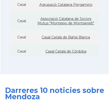
Casal
Agrupació Catalana Pergamino
Associació Catalana de Socors
Casal
Mutus "Montepio de Montserrat\"
Casal
Casal Català de Bahía Blanca
Casal
Casal Català de Córdoba
Casal
Casal Català de Mar del Plata
Casal
Casal de Catalunya de Buenos Aires
Darreres 10 noticies sobre
Casal
Casal de Catalunya de Paraná
Mendoza
Casal
Casal de Catalunya de Santa Fe