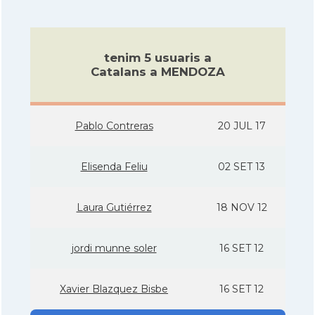
tenim 5 usuaris a
Catalans a MENDOZA
Pablo Contreras
20 JUL 17
Elisenda Feliu
02 SET 13
Laura Gutiérrez
18 NOV 12
jordi munne soler
16 SET 12
Xavier Blazquez Bisbe
16 SET 12