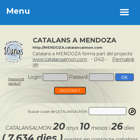
Menu
Menu
CATALANS A MENDOZA
http://MENDOZA.catalansalmon.com
Catalans a MENDOZA forma part del projecte
www.catalansalmon.com
- (242) -
Permalink
(#)
Login
Passwd
Password
perdut?
REGISTRA'T
Buscar ciutat de CATALANSALMON:
20
10
26
CATALANSALMON:
anys
mesos i
dies
( 7.634 dies )
posant en contacte catalans