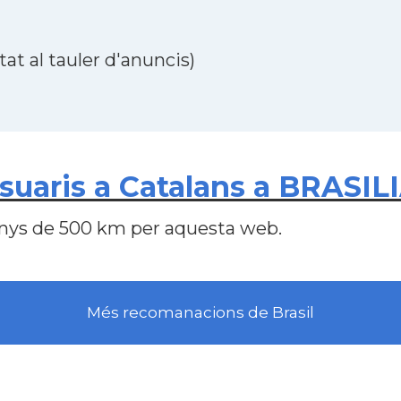
at al tauler d'anuncis)
aris a Catalans a BRASILIA
nys de 500 km per aquesta web.
Més recomanacions de Brasil