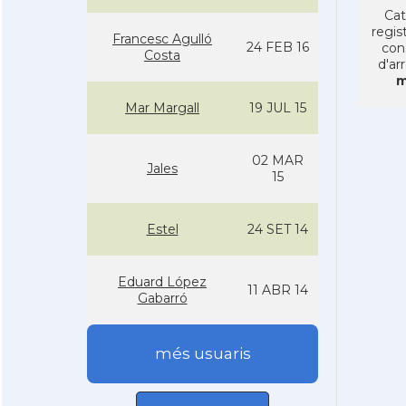
Cat
regist
Francesc Agulló
24 FEB 16
con
Costa
d'ar
m
Mar Margall
19 JUL 15
02 MAR
Jales
15
Estel
24 SET 14
Eduard López
11 ABR 14
Gabarró
més usuaris