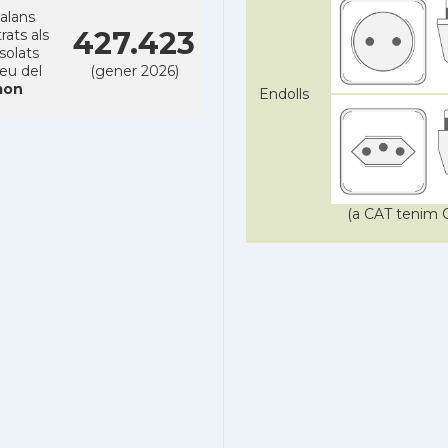
alans
427.423
rats als
solats
reu del
(gener 2026)
on
Endolls
(a CAT tenim C