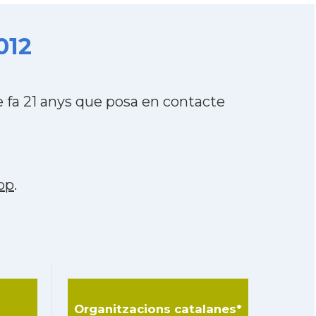
012
 fa 21 anys que posa en contacte
pp
.
Organitzacions catalanes*