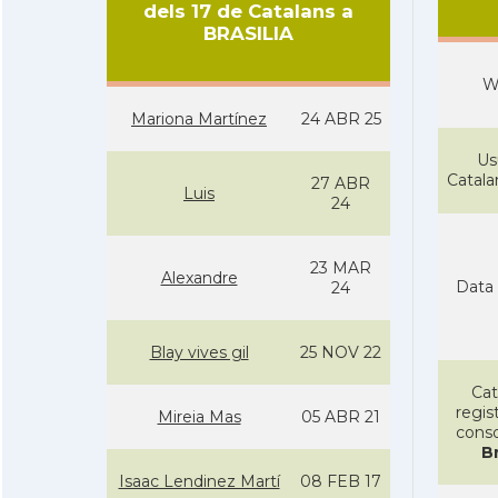
dels 17 de Catalans a
BRASILIA
W
Mariona Martínez
24 ABR 25
Us
Catal
27 ABR
Luis
24
23 MAR
Alexandre
Data 
24
Blay vives gil
25 NOV 22
Cat
regist
Mireia Mas
05 ABR 21
conso
Br
Isaac Lendinez Martí­
08 FEB 17