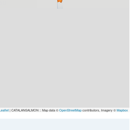
lau
Leaflet
| CATALANSALMON :: Map data ©
OpenStreetMap
contributors, Imagery ©
Mapbox