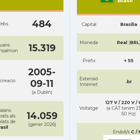
Brasil
484
ebs
Capital
Brasília
Moneda
Real
(
BRL
uaris
15.319
ansalmon
Prefix
+ 55
2005-
Extensió
creacio
09-11
.br
Internet
(a Dublin)
127 V / 220 V /
Voltatge
(a CAT tenim 23
alans
14.059
50 Hz)
rats als
lats de
(gener 2026)
asil
Endoll/s
C / 