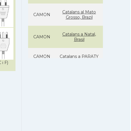
Catalans al Mato
CAMON
Grosso, Brazil
Catalans a Natal,
CAMON
Brasil
CAMON
Catalans a PARATY
 i F)
Catalans a
CAMON
PORTOALEGRE
CAMON
Catalans a RECIFE
Catalans a RIO DE
CAMON
JANEIRO