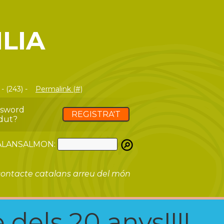
LIA
 (243) -
Permalink (#)
ssword
REGISTRA'T
dut?
ATALANSALMON:
ontacte catalans arreu del món
 dels 20 anys!!!!