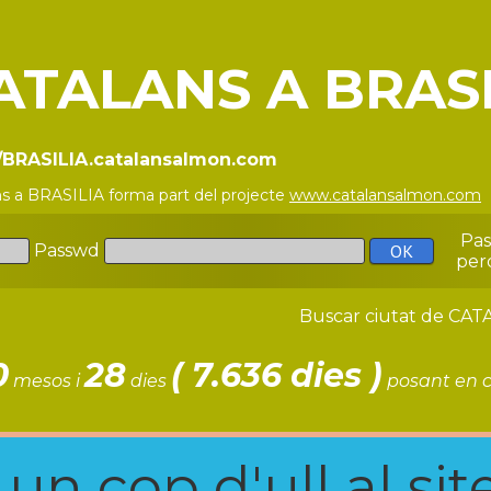
ATALANS A BRASI
//BRASILIA.catalansalmon.com
ns a BRASILIA forma part del projecte
www.catalansalmon.com
-
Pa
Passwd
per
Buscar ciutat de C
0
28
( 7.636 dies )
mesos i
dies
posant en c
n cop d'ull al site