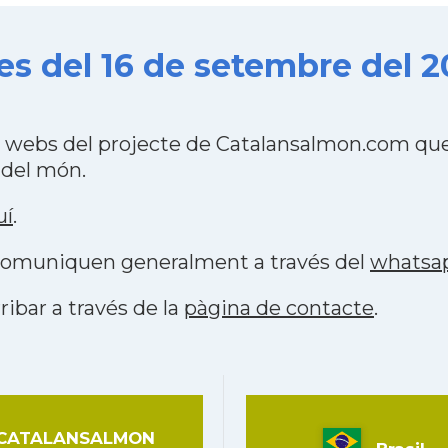
s del 16 de setembre del 2
4 webs del projecte de Catalansalmon.com que
 del món.
uí
.
s comuniquen generalment a través del
whatsa
ribar a través de la
pàgina de contacte
.
CATALANSALMON