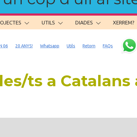
ROJECTES
UTILS
DIADES
XERREM?
N 06
20 ANYS!
Whatsapp
Utils
Retorn
FAQs
es/ts a Catalans 