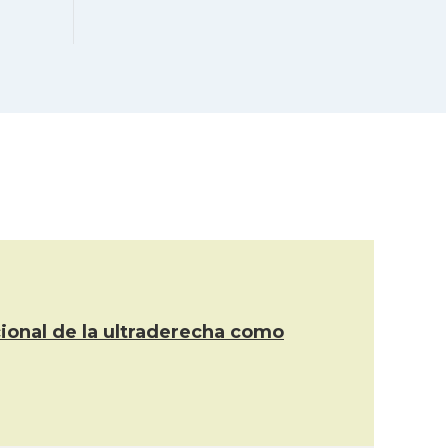
Catalans a Salvador
CAMON
de Bahia
Catalans a São
CAMON
Lourenço
CATALANS A SAO
CAMON
PAULO
Associação Cultural
Casal
Catalonia
Instituto Brasileiro
cional de la ultraderecha como
Casal
de Filosofia e Ciência
"Raimundo Lúlio\"
Oficina Exterior de
Acció
Catalunya a São
Paulo