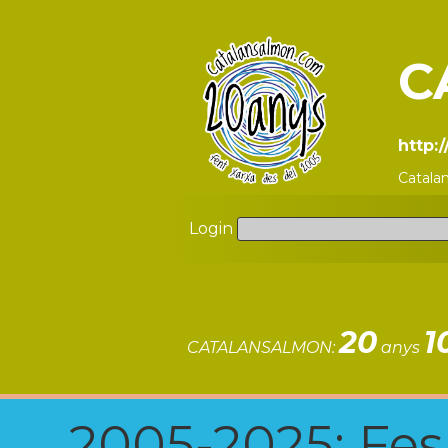
C
http:
Catala
Login
20
1
CATALANSALMON:
anys
2005-2025: Fes u