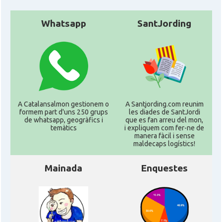
Whatsapp
SantJording
A Catalansalmon gestionem o
A Santjording.com reunim
formem part d'uns 250 grups
les diades de SantJordi
de whatsapp, geogràfics i
que es fan arreu del mon,
temàtics
i expliquem com fer-ne de
manera fàcil i sense
maldecaps logí­stics!
Mainada
Enquestes