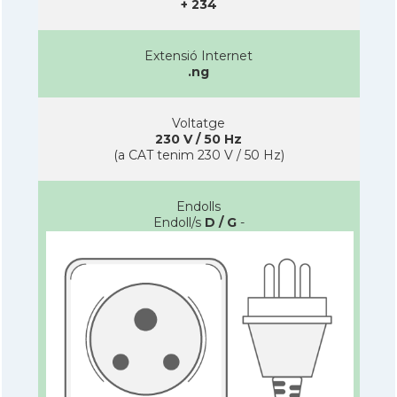
+ 234
Extensió Internet
.ng
Voltatge
230 V / 50 Hz
(a CAT tenim 230 V / 50 Hz)
Endolls
Endoll/s
D / G
-