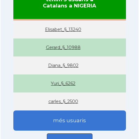
Catalans a NIGERIA
Elisabet_§_13240
Gerard_§_10988
Diana_§_9802
Yuri_§_6262
carles_§_2500
més usuaris