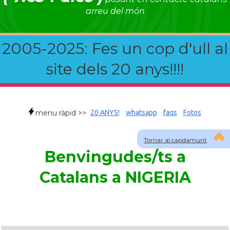
arreu del món
2005-2025: Fes un cop d'ull al
site dels 20 anys!!!!
menu ràpid >>
20 ANYS!
whatsapp
faqs
Fotos
Tornar al capdamunt
Benvingudes/ts a
Catalans a NIGERIA