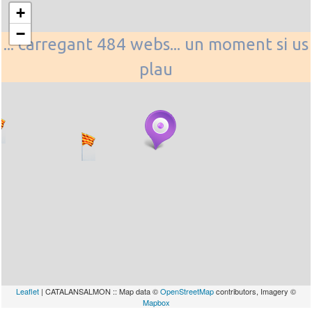
+
−
... carregant 484 webs... un moment si us
plau
Leaflet
| CATALANSALMON :: Map data ©
OpenStreetMap
contributors, Imagery ©
Mapbox