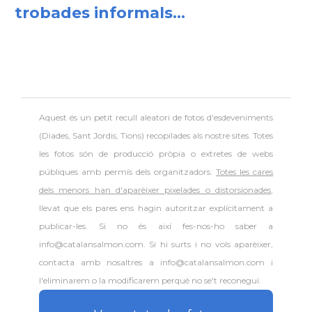
trobades informals...
Aquest és un petit recull aleatori de
fotos d'esdeveniments
(Diades, Sant Jordis, Tions) recopilades als nostre sites. Totes
les fotos són de producció pròpia o extretes de webs
públiques amb permís dels organitzadors.
Totes les cares
dels menors han d'aparèixer pixelades o distorsionades
,
llevat que els pares ens hagin autoritzar explícitament a
publicar-les. Si no és així fes-nos-ho saber a
info@catalansalmon.com. Si hi surts i no vols aparèixer,
contacta amb nosaltres a info@catalansalmon.com i
l'eliminarem o la modificarem perquè no se't reconegui.