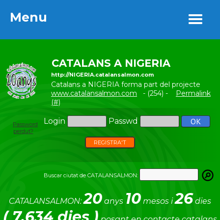
Menu
Menu
CATALANS A NIGERIA
http://NIGERIA.catalansalmon.com
Catalans a NIGERIA forma part del projecte
www.catalansalmon.com
- (254) -
Permalink
(#)
Login
Passwd
Password
perdut?
REGISTRA'T
Buscar ciutat de CATALANSALMON:
20
10
26
CATALANSALMON:
anys
mesos i
dies
( 7.634 dies )
posant en contacte catalans