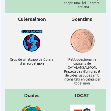
adopti una Llei Electoral
Catalana
Culersalmon
5centims
Grup de whatsapp de Culers
Petit qüestionari a
d'arreu del mon
catalans de
CATALANSALMON.
Pinzellades d'un grapat
de vides viscudes amb
intensitat i en català per
tot el món
Diades
IDCAT