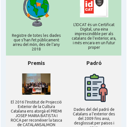
L'IDCAT és un Certificat
Digital, una eina
imprescindible per als
Registre de totes les diades
catalans de l'exterior, ara,
que s'han fet públicament
i més encara en un futur
arreu del món, des de l'any
proper
2018
Premis
Padró
El 2016 l'Institut de Projecció
Exterior de la Cultura
Dades del del padró de
Catalana ens atorgà el PREMI
Catalans a l'exterior des
JOSEP MARIA BATISTA I
del 2009 fins avui,
ROCA per reconéixer la tasca
desglossat per paisos i
de CATALANSALMON