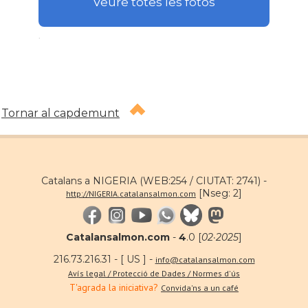
Veure totes les fotos
.
Tornar al capdemunt
Catalans a NIGERIA (WEB:254 / CIUTAT: 2741) -
[Nseg: 2]
http://NIGERIA.catalansalmon.com
Catalansalmon.com
-
4
.0 [
02·2025
]
216.73.216.31 - [ US ] -
info@catalansalmon.com
Avís legal / Protecció de Dades / Normes d'ús
T'agrada la iniciativa?
Convida'ns a un café