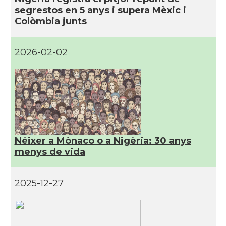
segrestos en 5 anys i supera Mèxic i
Colòmbia junts
2026-02-02
Néixer a Mònaco o a Nigèria: 30 anys
menys de vida
2025-12-27