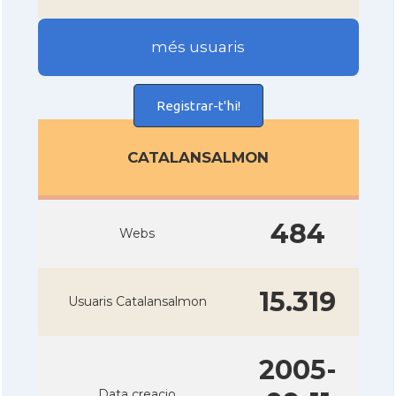
més usuaris
Registrar-t'hi!
CATALANSALMON
484
Webs
15.319
Usuaris Catalansalmon
2005-
Data creacio