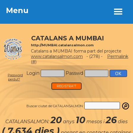
Menu
Menu
CATALANS A MUMBAI
http://MUMBAI.catalansalmon.com
Catalans a MUMBAI forma part del projecte
www.catalansalmon.com
- (278) -
Permalink
(#)
Login
Passwd
Password
perdut?
REGISTRA'T
Buscar ciutat de CATALANSALMON:
20
10
26
CATALANSALMON:
anys
mesos i
dies
( 7.634 dies )
posant en contacte catalans