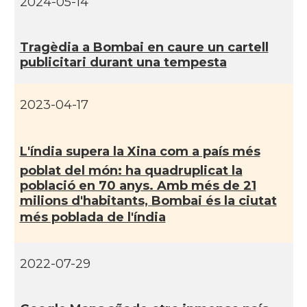
2024-05-14
Tragèdia a Bombai en caure un cartell
publicitari durant una tempesta
2023-04-17
L'índia supera la Xina com a paí­s més
poblat del món: ha quadruplicat la
població en 70 anys. Amb més de 21
milions d'habitants, Bombai és la ciutat
més poblada de l'índia
2022-07-29