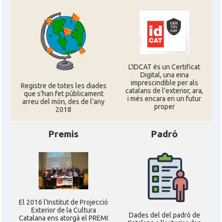
L'IDCAT és un Certificat
Digital, una eina
imprescindible per als
Registre de totes les diades
catalans de l'exterior, ara,
que s'han fet públicament
i més encara en un futur
arreu del món, des de l'any
proper
2018
Premis
Padró
El 2016 l'Institut de Projecció
Exterior de la Cultura
Dades del del padró de
Catalana ens atorgà el PREMI