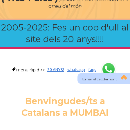
arreu del món
2005-2025: Fes un cop d'ull al
site dels 20 anys!!!!
menu ràpid >>
20 ANYS!
whatsapp
faqs
Tornar al capdamunt
Benvingudes/ts a
Catalans a MUMBAI