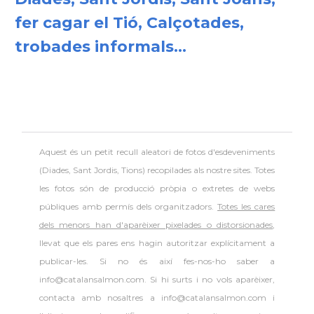
fer cagar el Tió, Calçotades,
trobades informals...
Aquest és un petit recull aleatori de
fotos d'esdeveniments
(Diades, Sant Jordis, Tions) recopilades als nostre sites. Totes
les fotos són de producció pròpia o extretes de webs
públiques amb permís dels organitzadors.
Totes les cares
dels menors han d'aparèixer pixelades o distorsionades
,
llevat que els pares ens hagin autoritzar explícitament a
publicar-les. Si no és així fes-nos-ho saber a
info@catalansalmon.com. Si hi surts i no vols aparèixer,
contacta amb nosaltres a info@catalansalmon.com i