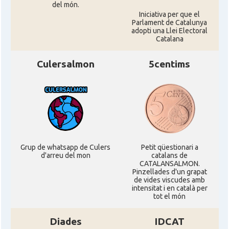
del món.
Iniciativa per que el
Parlament de Catalunya
adopti una Llei Electoral
Catalana
Culersalmon
5centims
Grup de whatsapp de Culers
Petit qüestionari a
d'arreu del mon
catalans de
CATALANSALMON.
Pinzellades d'un grapat
de vides viscudes amb
intensitat i en català per
tot el món
Diades
IDCAT