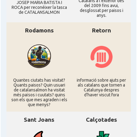
Catalans a l'exterior des
JOSEP MARIA BATISTA I
del 2009 fins avui,
ROCA per reconéixer la tasca
desglossat per paisos i
de CATALANSALMON
anys.
Rodamons
Retorn
Quantes ciutats has visitat?
informació sobre ajuts per
Quants paisos? Quin usuari
als catalans que tornen a
de catalansalmon ha visitat
Catalunya despres
més països i cuutats? quins
d'haver viscut fora
son els que mes agraden i els
que menys?
Sant Joans
Calçotades