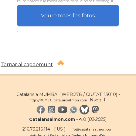
l'eliminarem o la modificarem perquè no se't reconegui.
Veure totes les fotos
.
Tornar al capdemunt
Catalans a MUMBAI (WEB:278 / CIUTAT: 13010) -
[Nseg: 1]
http://MUMBAI.catalansalmon.com
Catalansalmon.com
-
4
.0 [
02·2025
]
216.73.216.114 - [ US ] -
info@catalansalmon.com
Avís legal / Protecció de Dades / Normes d'ús