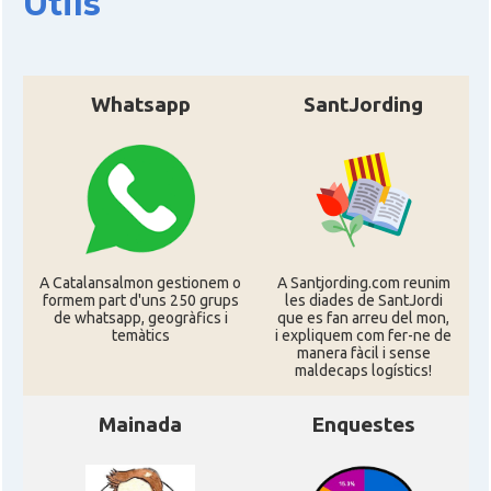
Útils
Whatsapp
SantJording
A Catalansalmon gestionem o
A Santjording.com reunim
formem part d'uns 250 grups
les diades de SantJordi
de whatsapp, geogràfics i
que es fan arreu del mon,
temàtics
i expliquem com fer-ne de
manera fàcil i sense
maldecaps logí­stics!
Mainada
Enquestes