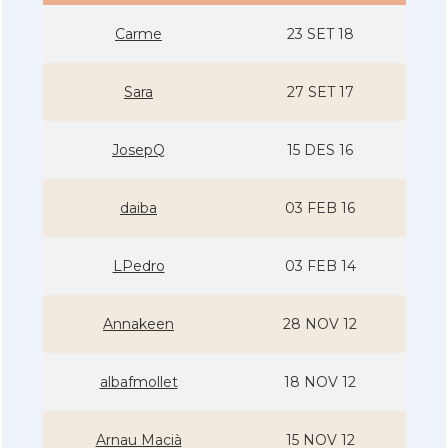
Carme
23 SET 18
Sara
27 SET 17
JosepQ
15 DES 16
daiba
03 FEB 16
LPedro
03 FEB 14
Annakeen
28 NOV 12
albafmollet
18 NOV 12
Arnau Macià
15 NOV 12