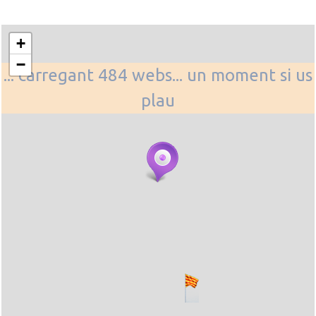
+
−
... carregant 484 webs... un moment si us
plau