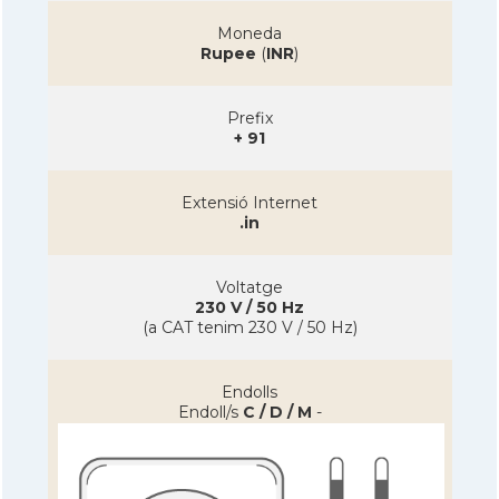
Moneda
Rupee
(
INR
)
Prefix
+ 91
Extensió Internet
.in
Voltatge
230 V / 50 Hz
(a CAT tenim 230 V / 50 Hz)
Endolls
Endoll/s
C / D / M
-