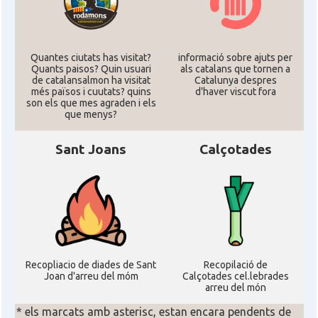
Quantes ciutats has visitat?
informació sobre ajuts per
Quants paisos? Quin usuari
als catalans que tornen a
de catalansalmon ha visitat
Catalunya despres
més països i cuutats? quins
d'haver viscut fora
son els que mes agraden i els
que menys?
Sant Joans
Calçotades
Recopliacio de diades de Sant
Recopilació de
Joan d'arreu del móm
Calçotades cel.lebrades
arreu del món
* els marcats amb asterisc, estan encara pendents de