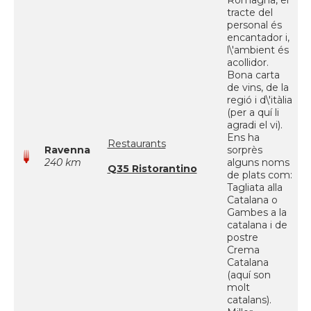
Romagna, el
tracte del
personal és
encantador i,
l\'ambient és
acollidor.
Bona carta
de vins, de la
regió i d\'itàlia
(per a quí li
agradi el vi).
Ens ha
Restaurants
Ravenna
sorprès
240 km
alguns noms
Q35 Ristorantino
de plats com:
Tagliata alla
Catalana o
Gambes a la
catalana i de
postre
Crema
Catalana
(aquí son
molt
catalans).