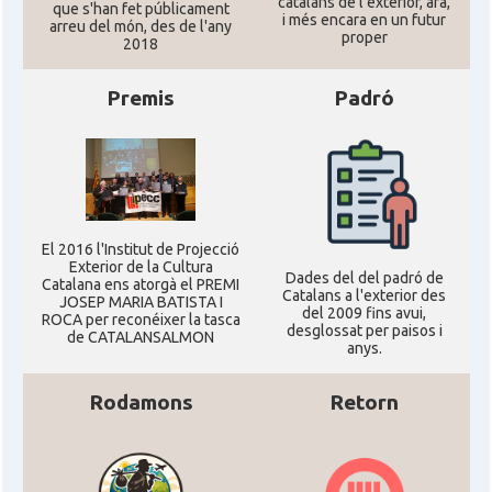
catalans de l'exterior, ara,
que s'han fet públicament
i més encara en un futur
arreu del món, des de l'any
proper
2018
Premis
Padró
El 2016 l'Institut de Projecció
Exterior de la Cultura
Dades del del padró de
Catalana ens atorgà el PREMI
Catalans a l'exterior des
JOSEP MARIA BATISTA I
del 2009 fins avui,
ROCA per reconéixer la tasca
desglossat per paisos i
de CATALANSALMON
anys.
Rodamons
Retorn