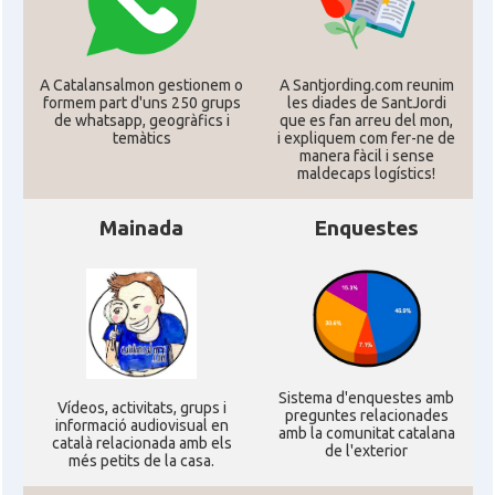
A Catalansalmon gestionem o
A Santjording.com reunim
formem part d'uns 250 grups
les diades de SantJordi
de whatsapp, geogràfics i
que es fan arreu del mon,
temàtics
i expliquem com fer-ne de
manera fàcil i sense
maldecaps logí­stics!
Mainada
Enquestes
Sistema d'enquestes amb
Ví­deos, activitats, grups i
preguntes relacionades
informació audiovisual en
amb la comunitat catalana
català relacionada amb els
de l'exterior
més petits de la casa.