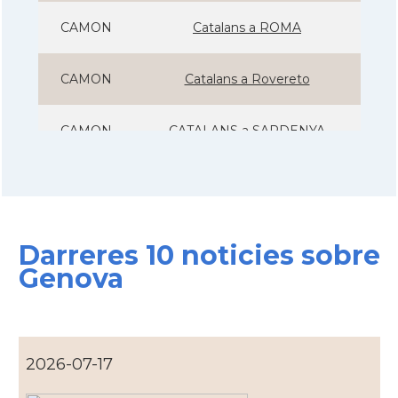
CAMON
Catalans a ROMA
CAMON
Catalans a Rovereto
CAMON
CATALANS a SARDENYA
CAMON
Catalans a Sicilia
CAMON
Catalans a Torino - Torí - Itàlia
Darreres 10 noticies sobre
Genova
CAMON
Catalans a Treviso - Itàlia
CAMON
Catalans a VENEZIA
2026-07-17
Casal
Associació Catalans a Roma