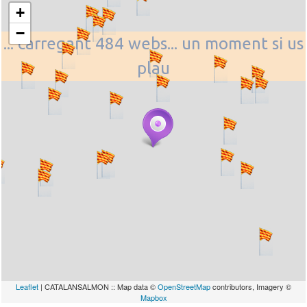
+
−
... carregant 484 webs... un moment si us
plau
Leaflet
| CATALANSALMON :: Map data ©
OpenStreetMap
contributors, Imagery ©
Mapbox