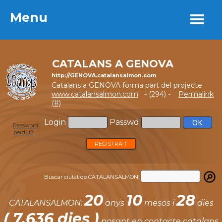
Menu
Menu
CATALANS A GENOVA
http://GENOVA.catalansalmon.com
Catalans a GENOVA forma part del projecte
www.catalansalmon.com
- (294) -
Permalink
(#)
Login
Passwd
Password
perdut?
REGISTRA'T
Buscar ciutat de CATALANSALMON:
20
10
28
CATALANSALMON:
anys
mesos i
dies
( 7.636 dies )
posant en contacte catalans