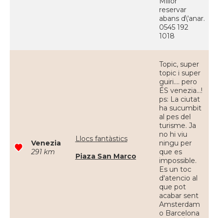
Millor
reservar
abans d\'anar.
0545 192
1018
Topic, super
topic i super
guiri.... pero
ÉS venezia...!
ps: La ciutat
ha sucumbit
al pes del
turisme. Ja
no hi viu
Llocs fantàstics
Venezia
ningu per
291 km
que es
Piaza San Marco
impossible.
Es un toc
d'atencio al
que pot
acabar sent
Amsterdam
o Barcelona