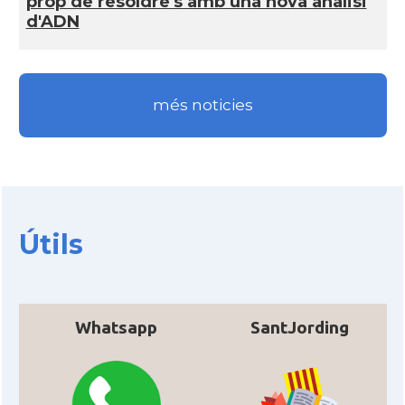
prop de resoldre's amb una nova anàlisi
Ambaixada
Ambaixada espanyola a Itàlia
d'ADN
* + ambaixades i consolats
més noticies
Útils
Whatsapp
SantJording