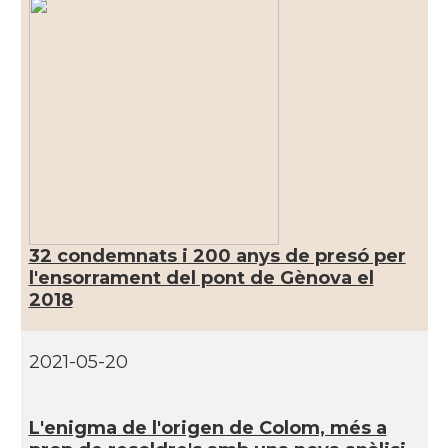
Casal
Casal Català d'Itàlia
Acció
Oficina d'ACCIÓ a Milà
Delegació
Delegació del Govern a Itàlia
Consolat
Consolat general a Genova
32 condemnats i 200 anys de presó per
l'ensorrament del pont de Gènova el
Consolat
Consolat general a Milano
2018
Consolat
Consolat general a Napoli
2021-05-20
Consolat
Consolat general a Roma
L'enigma de l'origen de Colom, més a