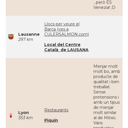
...però ÉS
Venezia! ;D
Llocs per veure el
Barça (ves a
Lausanne
CULERSALMON.com)
297 km
Local del Centre
Català de LAUSANA
Menjar molt
molt bo, amb
producte de
qualitat i ben
treballat.
Sense
pretensions i
amb un tipus
de menjar
Restaurants
Lyon
molt similar
353 km
al de Mèxic.
Piquín
Varis