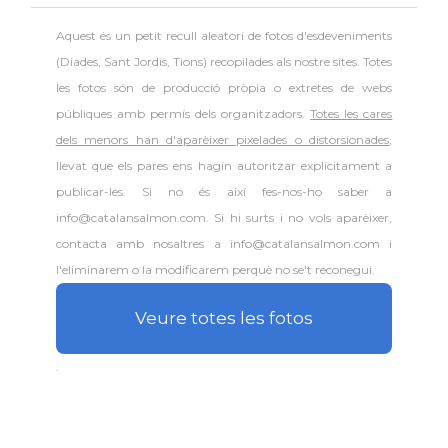
Aquest és un petit recull aleatori de
fotos d'esdeveniments
(Diades, Sant Jordis, Tions) recopilades als nostre sites. Totes
les fotos són de producció pròpia o extretes de webs
públiques amb permís dels organitzadors.
Totes les cares
dels menors han d'aparèixer pixelades o distorsionades
,
llevat que els pares ens hagin autoritzar explícitament a
publicar-les. Si no és així fes-nos-ho saber a
info@catalansalmon.com. Si hi surts i no vols aparèixer,
contacta amb nosaltres a info@catalansalmon.com i
l'eliminarem o la modificarem perquè no se't reconegui.
Veure totes les fotos
.