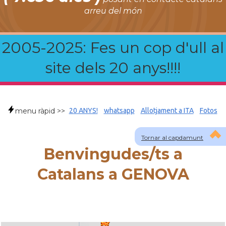
arreu del món
2005-2025: Fes un cop d'ull al
site dels 20 anys!!!!
menu ràpid >>
20 ANYS!
whatsapp
Allotjament a ITA
Fotos
Tornar al capdamunt
Benvingudes/ts a
Catalans a GENOVA