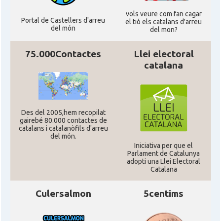
vols veure com fan cagar
Portal de Castellers d'arreu
el tió els catalans d'arreu
del món
del mon?
75.000Contactes
Llei electoral
catalana
Des del 2005,hem recopilat
gairebé 80.000 contactes de
catalans i catalanòfils d'arreu
del món.
Iniciativa per que el
Parlament de Catalunya
adopti una Llei Electoral
Catalana
Culersalmon
5centims