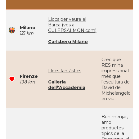
Llocs per veure el
Barça (ves a
Milano
CULERSALMON.com)
121 km
Carlsberg Milano
Crec que
RES m'ha
Llocs fantàstics
impressionat
Firenze
més que
198 km
Galleria
l'escultura del
dell\'Accademia
David de
Michelangelo
en viu...
Bon menjar,
amb
productes
tipics de la