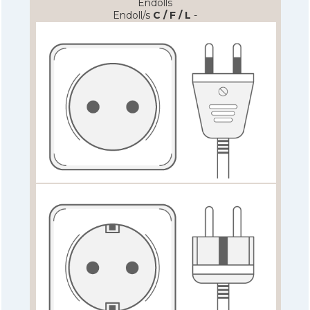
Endolls
Endoll/s
C / F / L
-