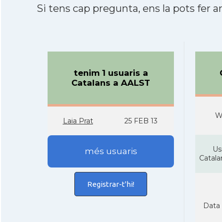
Si tens cap pregunta, ens la pots fer ar
tenim 1 usuaris a
Catalans a AALST
W
Laia Prat
25 FEB 13
Us
més usuaris
Catal
Registrar-t'hi!
Data 