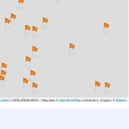
Leaflet
| CATALANSALMON :: Map data ©
OpenStreetMap
contributors, Imagery ©
Mapbox