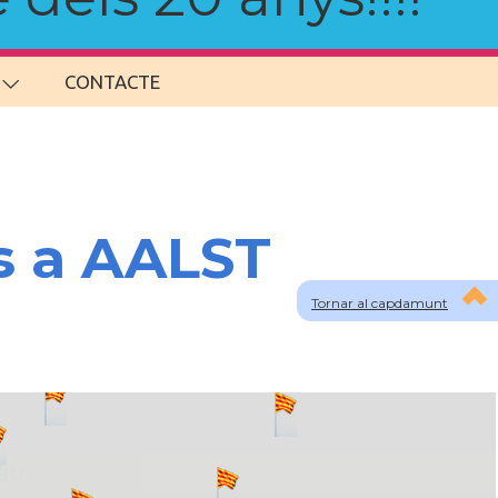
CONTACTE
s a AALST
Tornar al capdamunt
lau