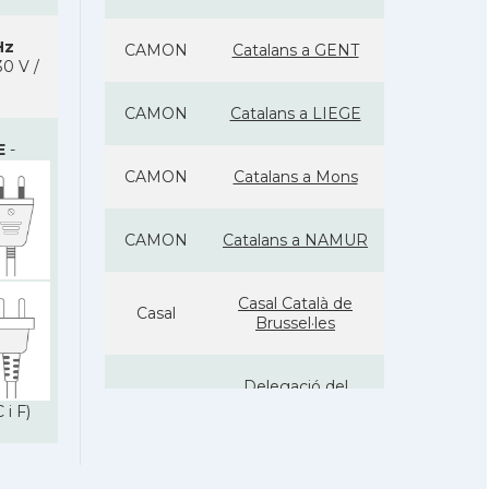
Hz
CAMON
Catalans a GENT
0 V /
CAMON
Catalans a LIEGE
E
-
CAMON
Catalans a Mons
CAMON
Catalans a NAMUR
Casal Català de
Casal
Brussel·les
Delegació del
Delegació
Govern davant la
 i F)
Unió Europea