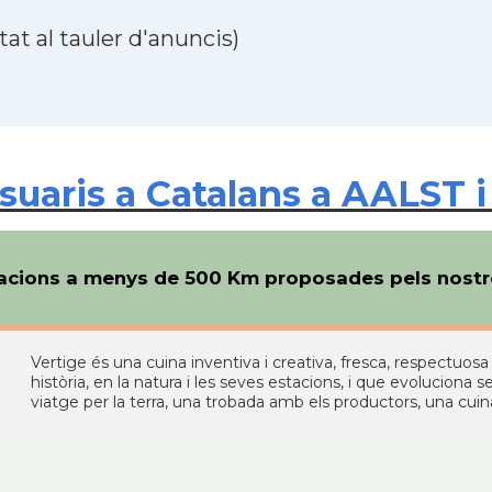
at al tauler d'anuncis)
uaris a Catalans a AALST i
cions a menys de 500 Km proposades pels nostre
Vertige és una cuina inventiva i creativa, fresca, respectuos
història, en la natura i les seves estacions, i que evoluciona s
viatge per la terra, una trobada amb els productors, una cui