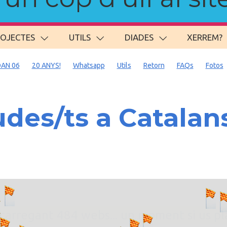
ROJECTES
UTILS
DIADES
XERREM?
AN 06
20 ANYS!
Whatsapp
Utils
Retorn
FAQs
Fotos
des/ts a Catalan
. carregant 484 webs... un moment si us p