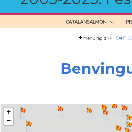
CATALANSALMON
P
menu ràpid >>
SANT JO
Benvingu
+
−
..