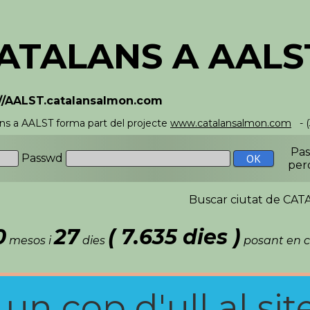
ATALANS A AALS
://AALST.catalansalmon.com
ns a AALST forma part del projecte
www.catalansalmon.com
- 
Pa
Passwd
per
Buscar ciutat de C
0
27
( 7.635 dies )
mesos i
dies
posant en c
n cop d'ull al site