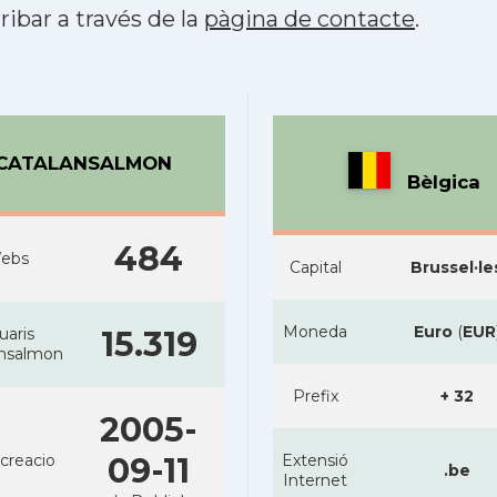
ribar a través de la
pàgina de contacte
.
CATALANSALMON
Bèlgica
484
ebs
Capital
Brussel·le
Moneda
Euro
(
EUR
uaris
15.319
ansalmon
Prefix
+ 32
2005-
creacio
09-11
Extensió
.be
Internet