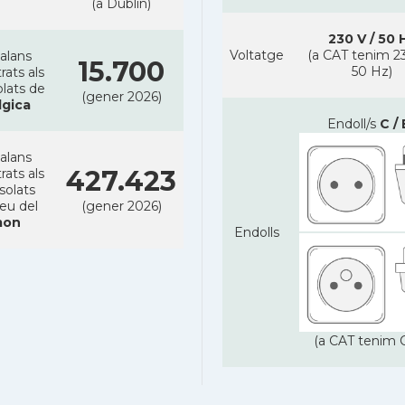
(a Dublin)
230 V / 50 
Voltatge
(a CAT tenim 23
alans
15.700
50 Hz)
rats als
lats de
(gener 2026)
lgica
Endoll/s
C / 
alans
427.423
rats als
solats
reu del
(gener 2026)
on
Endolls
(a CAT tenim C