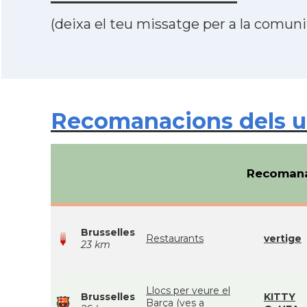
(deixa el teu missatge per a la comunit
Recomanacions dels us
Recomana
Brusselles
Restaurants
vertige
23 km
Llocs per veure el
Brusselles
KITTY
Barça (ves a