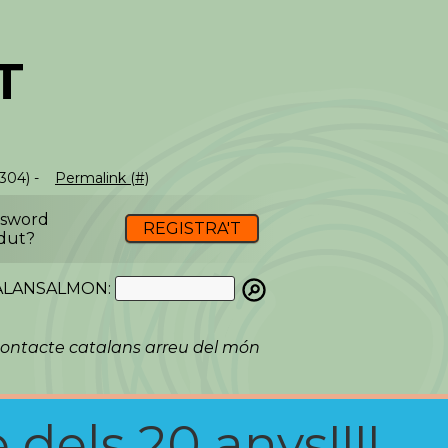
T
(304) -
Permalink (#)
ssword
REGISTRA'T
dut?
ATALANSALMON:
ontacte catalans arreu del món
 dels 20 anys!!!!