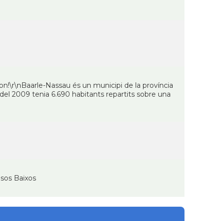
n!\r\nBaarle-Nassau és un municipi de la província
 del 2009 tenia 6.690 habitants repartits sobre una
isos Baixos