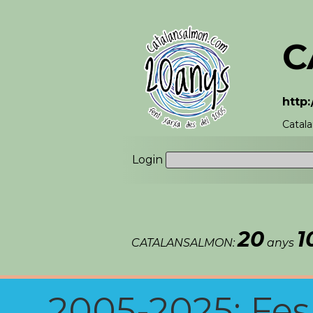
C
http
Catala
Login
20
1
CATALANSALMON:
anys
2005-2025: Fes u