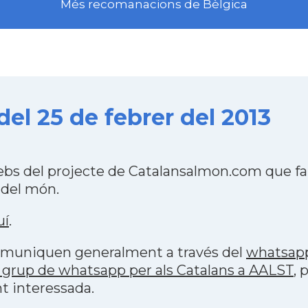
Més recomanacions de Bèlgica
el 25 de febrer del 2013
ebs del projecte de Catalansalmon.com que fa
 del món.
uí
.
 comuniquen generalment a través del
whatsap
 grup de whatsapp per als Catalans a AALST
, 
t interessada.