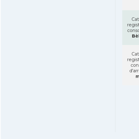
Cat
regist
conso
Bè
Cat
regist
con
d'ar
m