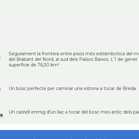
Segurament la frontera entre pisos més estrambotica del mo
-
del Brabant del Nord, al sud dels Països Baixos. L'1 de gener
superfície de 76,30 km²
s
Un bosc perfecte per caminar una estona a tocar de Breda
Un castell enmig d'un llac a tocar del bosc mes antic dels pa
ne