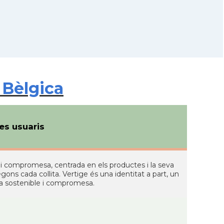
 Bèlgica
s usuaris
a i compromesa, centrada en els productes i la seva
egons cada collita. Vertige és una identitat a part, un
na sostenible i compromesa.