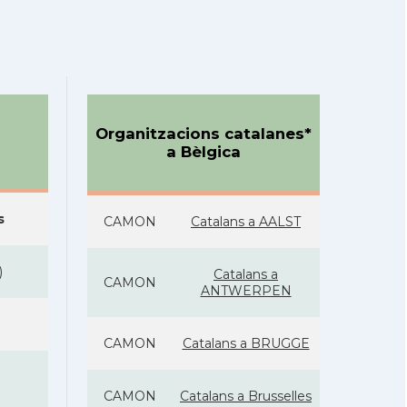
Organitzacions catalanes*
a Bèlgica
s
CAMON
Catalans a AALST
)
Catalans a
CAMON
ANTWERPEN
CAMON
Catalans a BRUGGE
CAMON
Catalans a Brusselles