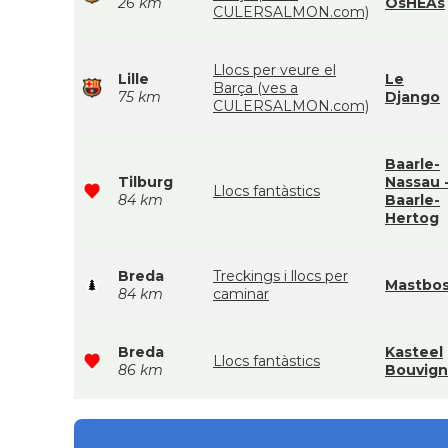
26 km
OsHEAs
CULERSALMON.com)
Llocs per veure el
Lille
Le
Barça (ves a
75 km
Django
CULERSALMON.com)
Baarle-
Tilburg
Nassau 
Llocs fantàstics
84 km
Baarle-
Hertog
Breda
Treckings i llocs per
Mastbo
84 km
caminar
Breda
Kasteel
Llocs fantàstics
86 km
Bouvig