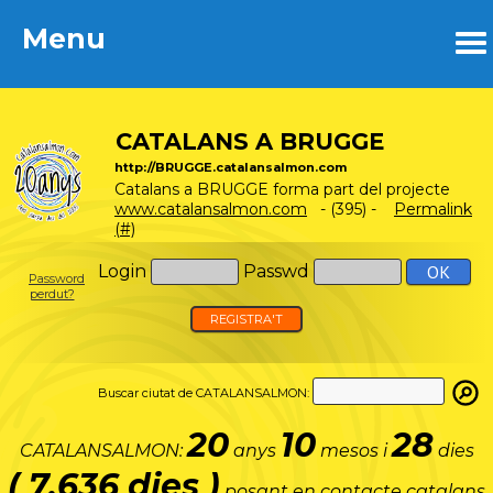
Menu
Menu
CATALANS A BRUGGE
http://BRUGGE.catalansalmon.com
Catalans a BRUGGE forma part del projecte
www.catalansalmon.com
- (395) -
Permalink
(#)
Login
Passwd
Password
perdut?
REGISTRA'T
Buscar ciutat de CATALANSALMON:
20
10
28
CATALANSALMON:
anys
mesos i
dies
( 7.636 dies )
posant en contacte catalans