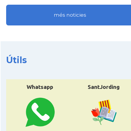
més noticies
Útils
Whatsapp
SantJording