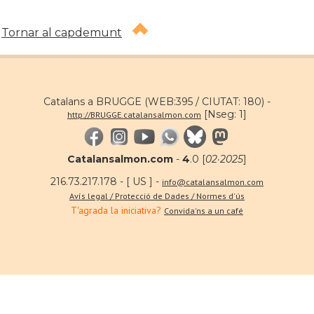
Tornar al capdemunt
Catalans a BRUGGE (WEB:395 / CIUTAT: 180) -
[Nseg: 1]
http://BRUGGE.catalansalmon.com
Catalansalmon.com
-
4
.0 [
02·2025
]
216.73.217.178 - [ US ] -
info@catalansalmon.com
Avís legal / Protecció de Dades / Normes d'ús
T'agrada la iniciativa?
Convida'ns a un café