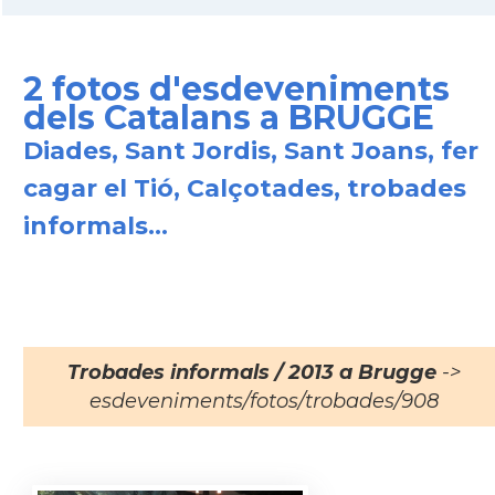
2 fotos d'esdeveniments
dels Catalans a BRUGGE
Diades, Sant Jordis, Sant Joans, fer
cagar el Tió, Calçotades, trobades
informals...
Trobades informals / 2013 a Brugge
->
esdeveniments/fotos/trobades/908