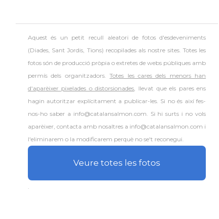
Aquest és un petit recull aleatori de
fotos d'esdeveniments
(Diades, Sant Jordis, Tions) recopilades als nostre sites. Totes les
fotos són de producció pròpia o extretes de webs públiques amb
permís dels organitzadors.
Totes les cares dels menors han
d'aparèixer pixelades o distorsionades
, llevat que els pares ens
hagin autoritzar explícitament a publicar-les. Si no és així fes-
nos-ho saber a info@catalansalmon.com. Si hi surts i no vols
aparèixer, contacta amb nosaltres a info@catalansalmon.com i
l'eliminarem o la modificarem perquè no se't reconegui.
Veure totes les fotos
.