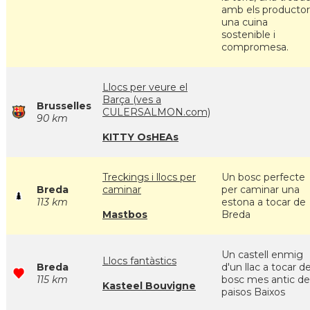
amb els productor
una cuina
sostenible i
compromesa.
Llocs per veure el
Barça (ves a
Brusselles
CULERSALMON.com)
90 km
KITTY OsHEAs
Treckings i llocs per
Un bosc perfecte
Breda
caminar
per caminar una
113 km
estona a tocar de
Mastbos
Breda
Un castell enmig
Llocs fantàstics
Breda
d'un llac a tocar de
115 km
bosc mes antic de
Kasteel Bouvigne
paisos Baixos