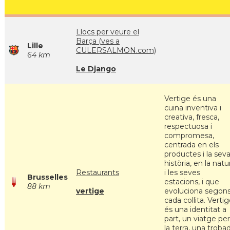
Llocs per veure el
Barça (ves a
Lille
CULERSALMON.com)
64 km
Le Django
Vertige és una
cuina inventiva i
creativa, fresca,
respectuosa i
compromesa,
centrada en els
productes i la sev
història, en la natu
Restaurants
i les seves
Brusselles
estacions, i que
88 km
vertige
evoluciona segon
cada collita. Verti
és una identitat a
part, un viatge per
la terra, una troba