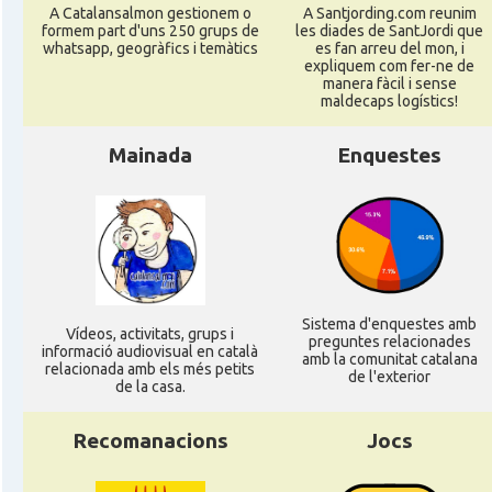
A Catalansalmon gestionem o
A Santjording.com reunim
formem part d'uns 250 grups de
les diades de SantJordi que
whatsapp, geogràfics i temàtics
es fan arreu del mon, i
expliquem com fer-ne de
manera fàcil i sense
maldecaps logí­stics!
Mainada
Enquestes
Sistema d'enquestes amb
Ví­deos, activitats, grups i
preguntes relacionades
informació audiovisual en català
amb la comunitat catalana
relacionada amb els més petits
de l'exterior
de la casa.
Recomanacions
Jocs