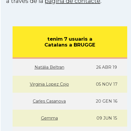
a través de la
pàgina de contacte
.
tenim 7 usuaris a
Catalans a BRUGGE
Natàlia Beltran
26 ABR 19
Virginia Lopez Cojo
05 NOV 17
Carles Casanova
20 GEN 16
Gemma
09 JUN 15