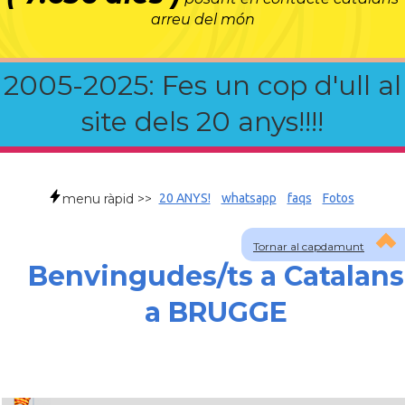
arreu del món
2005-2025: Fes un cop d'ull al
site dels 20 anys!!!!
menu ràpid >>
20 ANYS!
whatsapp
faqs
Fotos
Tornar al capdamunt
Benvingudes/ts a Catalans
a BRUGGE