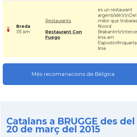
es un restaurant
argentí/xilè.\r\nDel
Restaurants
millor que trobaras
Breda
Noord
115 km
Restaurant Con
Brabantrn\r\nterce
Fuego
linia am
l\'apostrofrnquarta
linia
Més recomanacions de Bèlgica
Catalans a BRUGGE des del
20 de març del 2015