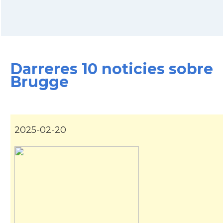
Consolat
Consolat general a Brusselles
Ambaixada
Ambaixada espanyola a Bèlgica
* + ambaixades i consolats
Darreres 10 noticies sobre
Brugge
2025-02-20