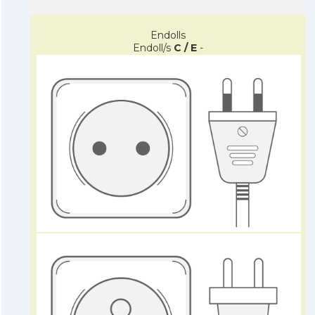
Endolls
Endoll/s
C / E
-