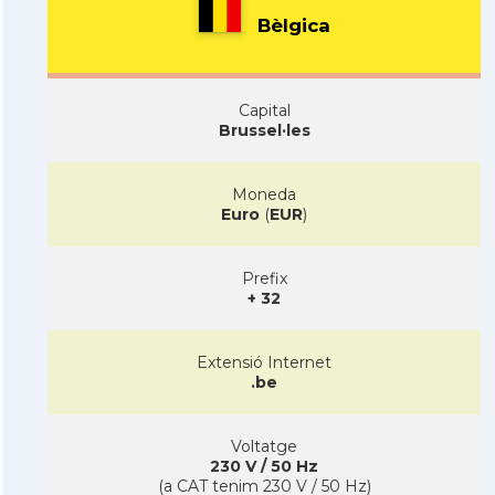
Bèlgica
Capital
Brussel·les
Moneda
Euro
(
EUR
)
Prefix
+ 32
Extensió Internet
.be
Voltatge
230 V / 50 Hz
(a CAT tenim 230 V / 50 Hz)