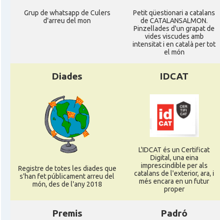
Grup de whatsapp de Culers
Petit qüestionari a catalans
d'arreu del mon
de CATALANSALMON.
Pinzellades d'un grapat de
vides viscudes amb
intensitat i en català per tot
el món
Diades
IDCAT
L'IDCAT és un Certificat
Digital, una eina
imprescindible per als
Registre de totes les diades que
catalans de l'exterior, ara, i
s'han fet públicament arreu del
més encara en un futur
món, des de l'any 2018
proper
Premis
Padró