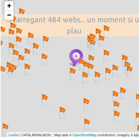
+
−
... carregant 484 webs... un moment si u
plau
Leaflet
| CATALANSALMON :: Map data ©
OpenStreetMap
contributors, Imagery ©
Ma