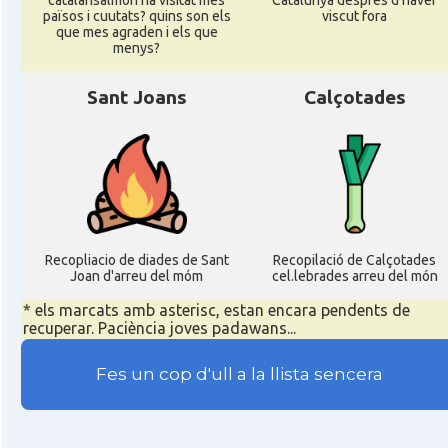
catalansalmon ha visitat més
Catalunya despres d'haver
països i cuutats? quins son els
viscut fora
que mes agraden i els que
menys?
Sant Joans
Calçotades
Recopliacio de diades de Sant
Recopilació de Calçotades
Joan d'arreu del móm
cel.lebrades arreu del món
* els marcats amb asterisc, estan encara pendents de
recuperar. Paciència joves padawans...
Fes un cop d'ull a la llista sencera