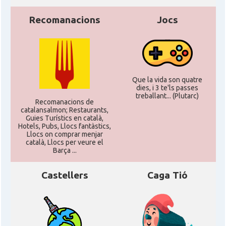
Recomanacions
Jocs
CAMON
Catalans a OLDENBURG
CAMON
Catalans a ROSTOCK
Que la vida son quatre
CAMON
Catalans a Stuttgart
dies, i 3 te'ls passes
treballant... (Plutarc)
Recomanacions de
catalansalmon; Restaurants,
CAMON
Catalans a TRIER
Guies Turístics en català,
Hotels, Pubs, Llocs fantàstics,
Llocs on comprar menjar
català, Llocs per veure el
CAMON
CATALANS A TÜBINGEN
Barça ...
Castellers
Caga Tió
Associació Catalana d'Essen E.V. /
Casal
Katalanischer Verein Essen E.V.
Associació Catalana d'Hamburg "El
Casal
Pont Blau\"