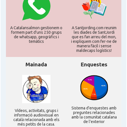
CAMON
Catalans a Karlsruhe
CAMON
Catalans a KASSEL
A Catalansalmon gestionem o
A Santjording.com reunim
formem part d'uns 250 grups
les diades de SantJordi
de whatsapp, geogràfics i
que es fan arreu del mon,
temàtics
i expliquem com fer-ne de
CAMON
Catalans a Koeln - Köln - Colonia
manera fàcil i sense
maldecaps logí­stics!
CAMON
Catalans a LEIPZIG
Mainada
Enquestes
CAMON
Catalans a Mainz
CAMON
Catalans a MANNHEIM
Sistema d'enquestes amb
CAMON
Catalans a MÜNCHEN
Ví­deos, activitats, grups i
preguntes relacionades
informació audiovisual en
amb la comunitat catalana
català relacionada amb els
de l'exterior
més petits de la casa.
CAMON
Catalans a NURNBERG