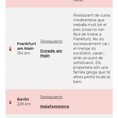
variat.
Restaurant de cuina
mediterrània que
treballa molt bé el
peix (cosa no tan
fàcil de trobar a
Frankfurt). No és
Restaurants
Frankfurt
excessivament car i
am Main
el menjar és
Dorade am
194 km
excel.lent, variat i
Main
amb un punt de
sofisticació. Els
propietaris són una
família grega que té
altres petits locals al
barri.
Restaurants
Berlin
229 km
Malafemmena