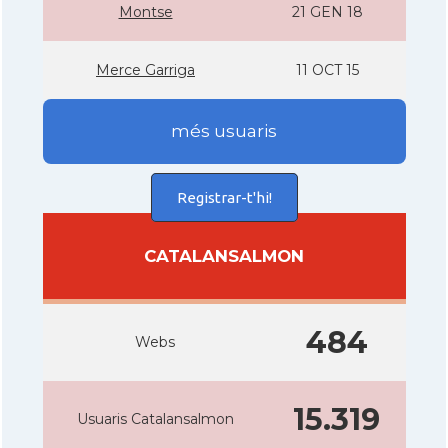
Montse
21 GEN 18
Merce Garriga
11 OCT 15
més usuaris
Registrar-t'hi!
CATALANSALMON
484
Webs
15.319
Usuaris Catalansalmon