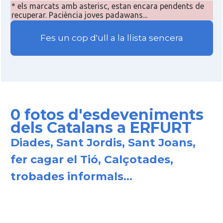
* els marcats amb asterisc, estan encara pendents de
recuperar. Paciència joves padawans...
Fes un cop d'ull a la llista sencera
0 fotos d'esdeveniments
dels Catalans a ERFURT
Diades, Sant Jordis, Sant Joans,
fer cagar el Tió, Calçotades,
trobades informals...