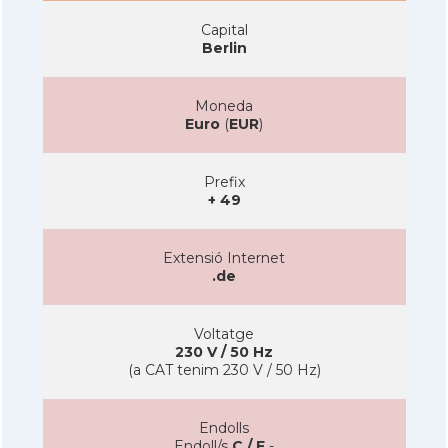
Capital
Berlin
Moneda
Euro
(
EUR
)
Prefix
+ 49
Extensió Internet
.de
Voltatge
230 V / 50 Hz
(a CAT tenim 230 V / 50 Hz)
Endolls
Endoll/s
C / F
-