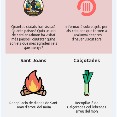
Quantes ciutats has visitat?
informació sobre ajuts per
Quants paisos? Quin usuari
als catalans que tornen a
de catalansalmon ha visitat
Catalunya despres
més països i cuutats? quins
d'haver viscut fora
son els que mes agraden i els
que menys?
Sant Joans
Calçotades
Recopliacio de diades de Sant
Recopilació de
Joan d'arreu del móm
Calçotades cel.lebrades
arreu del món