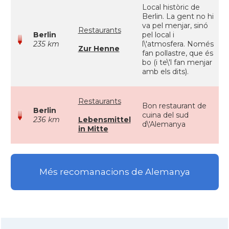
Local històric de
Berlin. La gent no hi
va pel menjar, sinó
Restaurants
Berlin
pel local i
235 km
l\'atmosfera. Només
Zur Henne
fan pollastre, que és
bo (i te\'l fan menjar
amb els dits).
Restaurants
Bon restaurant de
Berlin
cuina del sud
236 km
Lebensmittel
d\'Alemanya
in Mitte
Més recomanacions de Alemanya