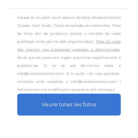
Aquest és un petit recull aleatori de
fotos d'esdeveniments
(Diades, Sant Jordis, Tions) recopilades als nostre sites. Totes
les fotos són de producció pròpia o extretes de webs
públiques amb permís dels organitzadors.
Totes les cares
dels menors han d'aparèixer pixelades o distorsionades
,
llevat que els pares ens hagin autoritzar explícitament a
publicar-les. Si no és així fes-nos-ho saber a
info@catalansalmon.com. Si hi surts i no vols aparèixer,
contacta amb nosaltres a info@catalansalmon.com i
l'eliminarem o la modificarem perquè no se't reconegui.
Veure totes les fotos
.