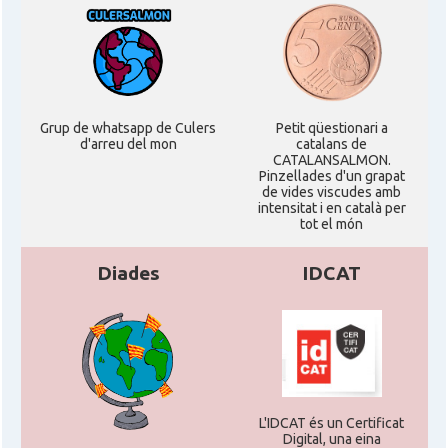
Oficina Exterior de Catalunya a
Acció
Stuttgart
Delegació
Delegació del Govern a Alemanya
Grup de whatsapp de Culers
Petit qüestionari a
d'arreu del mon
catalans de
CATALANSALMON.
Pinzellades d'un grapat
Consolat
Consolat general a Dusseldorf
de vides viscudes amb
intensitat i en català per
tot el món
Consolat general a Frankfurt am
Consolat
Main
Diades
IDCAT
Consolat
Consolat general a Hamburg
Consolat general a Munich
Consolat
[München]
L'IDCAT és un Certificat
Digital, una eina
Consolat
Consolat general a Stuttgart