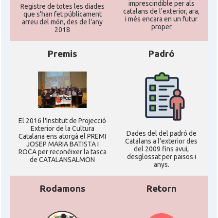
imprescindible per als
Registre de totes les diades
catalans de l'exterior, ara,
que s'han fet públicament
i més encara en un futur
arreu del món, des de l'any
proper
Ambaixada
Ambaixada espanyola a Alemanya
2018
* + ambaixades i consolats
Premis
Padró
El 2016 l'Institut de Projecció
Exterior de la Cultura
Dades del del padró de
Catalana ens atorgà el PREMI
Catalans a l'exterior des
JOSEP MARIA BATISTA I
del 2009 fins avui,
ROCA per reconéixer la tasca
desglossat per paisos i
de CATALANSALMON
anys.
Rodamons
Retorn