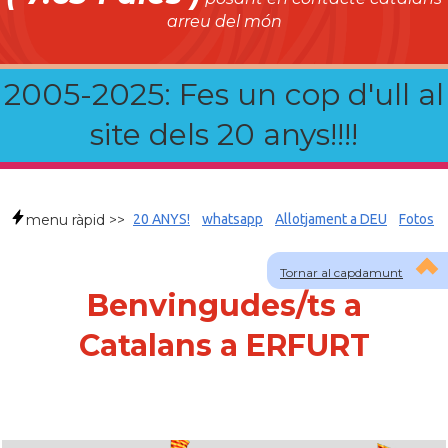
arreu del món
2005-2025: Fes un cop d'ull al
site dels 20 anys!!!!
menu ràpid >>
20 ANYS!
whatsapp
Allotjament a DEU
Fotos
Tornar al capdamunt
Benvingudes/ts a
Catalans a ERFURT