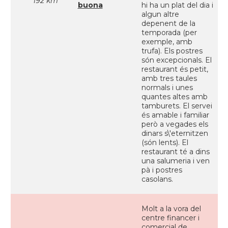
192 km
buona
hi ha un plat del dia i
algun altre
depenent de la
temporada (per
exemple, amb
trufa). Els postres
són excepcionals. El
restaurant és petit,
amb tres taules
normals i unes
quantes altes amb
tamburets. El servei
és amable i familiar
però a vegades els
dinars s\'eternitzen
(són lents). El
restaurant té a dins
una salumeria i ven
pà i postres
casolans.
Molt a la vora del
centre financer i
comercial de