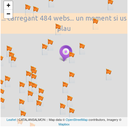
+
−
... carregant 484 webs... un moment si us
plau
Leaflet
| CATALANSALMON :: Map data ©
OpenStreetMap
contributors, Imagery ©
Mapbox