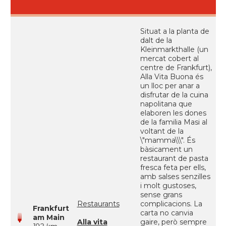
Situat a la planta de
dalt de la
Kleinmarkthalle (un
mercat cobert al
centre de Frankfurt),
Alla Vita Buona és
un lloc per anar a
disfrutar de la cuina
napolitana que
elaboren les dones
de la familia Masi al
voltant de la
\"mamma\\\". És
bàsicament un
restaurant de pasta
fresca feta per ells,
amb salses senzilles
i molt gustoses,
sense grans
Restaurants
complicacions. La
Frankfurt
carta no canvia
am Main
Alla vita
gaire, però sempre