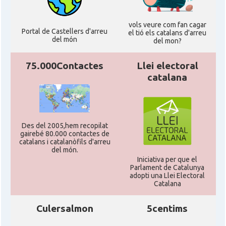
vols veure com fan cagar
Casal
Casal Català de Frankfurt
Portal de Castellers d'arreu
el tió els catalans d'arreu
del món
del mon?
Casal Català de Stuttgart, Stuttcat
Casal
e.V.
75.000Contactes
Llei electoral
catalana
Casal
Catalanets E.V.
Casal
Centre Català de Munic
Des del 2005,hem recopilat
gairebé 80.000 contactes de
catalans i catalanòfils d'arreu
del món.
Casal
Centre Cultural Català de Colònia
Iniciativa per que el
Parlament de Catalunya
adopti una Llei Electoral
Casal
Katalanischer Salon, e. V.
Catalana
Culersalmon
5centims
Oficina Exterior de Catalunya a
Acció
Berlín