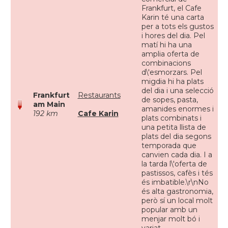
Frankfurt, el Cafe
Karin té una carta
per a tots els gustos
i hores del dia. Pel
matí hi ha una
amplia oferta de
combinacions
d\'esmorzars. Pel
migdia hi ha plats
del dia i una selecció
Frankfurt
Restaurants
de sopes, pasta,
am Main
amanides enormes i
192 km
Cafe Karin
plats combinats i
una petita llista de
plats del dia segons
temporada que
canvien cada dia. I a
la tarda l\'oferta de
pastissos, cafès i tés
és imbatible.\r\nNo
és alta gastronomia,
però sí un local molt
popular amb un
menjar molt bó i