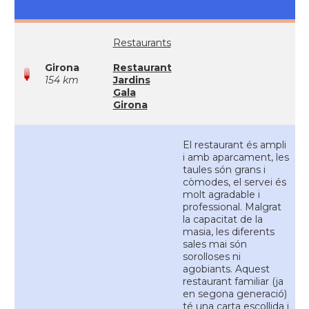
Restaurants
Girona
Restaurant
154 km
Jardins
Gala
Girona
El restaurant és ampli
i amb aparcament, les
taules són grans i
còmodes, el servei és
molt agradable i
professional. Malgrat
la capacitat de la
masia, les diferents
sales mai són
sorolloses ni
agobiants. Aquest
restaurant familiar (ja
en segona generació)
té una carta escollida i