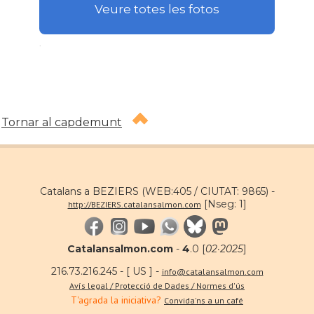
Veure totes les fotos
.
Tornar al capdemunt
Catalans a BEZIERS (WEB:405 / CIUTAT: 9865) -
[Nseg: 1]
http://BEZIERS.catalansalmon.com
Catalansalmon.com
-
4
.0 [
02·2025
]
216.73.216.245 - [ US ] -
info@catalansalmon.com
Avís legal / Protecció de Dades / Normes d'ús
T'agrada la iniciativa?
Convida'ns a un café