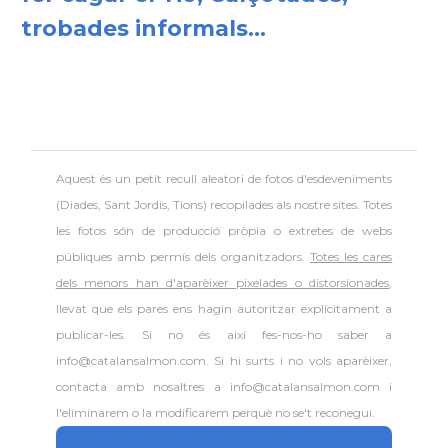
trobades informals...
Aquest és un petit recull aleatori de
fotos d'esdeveniments
(Diades, Sant Jordis, Tions) recopilades als nostre sites. Totes
les fotos són de producció pròpia o extretes de webs
públiques amb permís dels organitzadors.
Totes les cares
dels menors han d'aparèixer pixelades o distorsionades
,
llevat que els pares ens hagin autoritzar explícitament a
publicar-les. Si no és així fes-nos-ho saber a
info@catalansalmon.com. Si hi surts i no vols aparèixer,
contacta amb nosaltres a info@catalansalmon.com i
l'eliminarem o la modificarem perquè no se't reconegui.