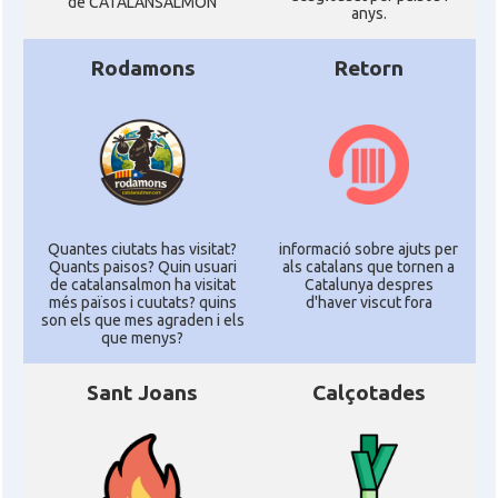
de CATALANSALMON
anys.
Rodamons
Retorn
Quantes ciutats has visitat?
informació sobre ajuts per
Quants paisos? Quin usuari
als catalans que tornen a
de catalansalmon ha visitat
Catalunya despres
més països i cuutats? quins
d'haver viscut fora
son els que mes agraden i els
que menys?
Sant Joans
Calçotades