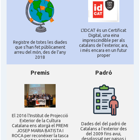
L'IDCAT és un Certificat
Digital, una eina
imprescindible per als
Registre de totes les diades
catalans de l'exterior, ara,
que s'han fet públicament
i més encara en un futur
arreu del món, des de l'any
proper
2018
Premis
Padró
El 2016 l'Institut de Projecció
Exterior de la Cultura
Dades del del padró de
Catalana ens atorgà el PREMI
Catalans a l'exterior des
JOSEP MARIA BATISTA I
del 2009 fins avui,
ROCA per reconéixer la tasca
desglossat per paisos i