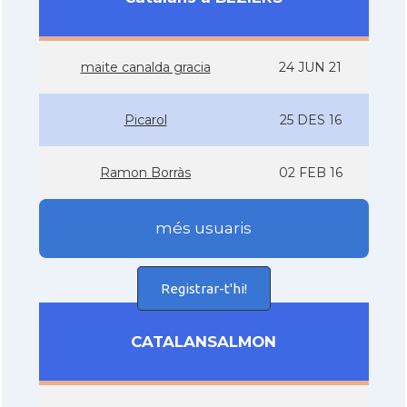
maite canalda gracia
24 JUN 21
Picarol
25 DES 16
Ramon Borràs
02 FEB 16
més usuaris
Registrar-t'hi!
CATALANSALMON