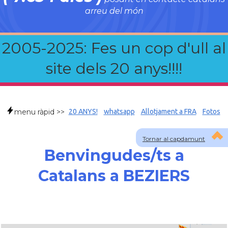
arreu del món
2005-2025: Fes un cop d'ull al
site dels 20 anys!!!!
menu ràpid >>
20 ANYS!
whatsapp
Allotjament a FRA
Fotos
Tornar al capdamunt
Benvingudes/ts a
Catalans a BEZIERS