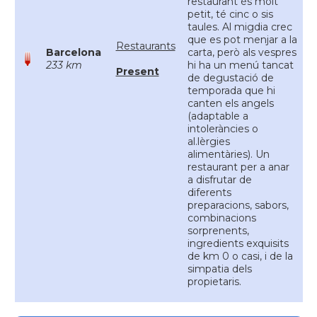
restaurant és molt
petit, té cinc o sis
taules. Al migdia crec
que es pot menjar a la
Restaurants
Barcelona
carta, però als vespres
233 km
hi ha un menú tancat
Present
de degustació de
temporada que hi
canten els angels
(adaptable a
intoleràncies o
al.lèrgies
alimentàries). Un
restaurant per a anar
a disfrutar de
diferents
preparacions, sabors,
combinacions
sorprenents,
ingredients exquisits
de km 0 o casi, i de la
simpatia dels
propietaris.