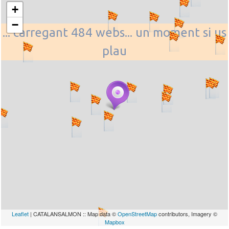
+
−
... carregant 484 webs... un moment si us
plau
Leaflet
| CATALANSALMON :: Map data ©
OpenStreetMap
contributors, Imagery ©
Mapbox