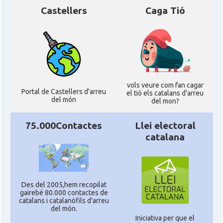
Castellers
Caga Tió
Delegació
Delegació del Govern a França
Consolat
Consolat general a Bayonne
Consolat
Consolat general a Bordeaux
vols veure com fan cagar
Portal de Castellers d'arreu
el tió els catalans d'arreu
del món
del mon?
Consolat
Consolat general a Lyon
75.000Contactes
Llei electoral
catalana
Consolat
Consolat general a Marseille
Consolat
Consolat general a Montpellier
Des del 2005,hem recopilat
gairebé 80.000 contactes de
Consolat
Consolat general a Paris
catalans i catalanòfils d'arreu
del món.
Iniciativa per que el