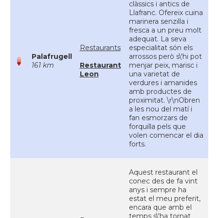
clàssics i antics de
Llafranc. Ofereix cuina
marinera senzilla i
fresca a un preu molt
adequat. La seva
Restaurants
especialitat són els
Palafrugell
arrossos però s\'hi pot
161 km
Restaurant
menjar peix, marisc i
Leon
una varietat de
verdures i amanides
amb productes de
proximitat. \r\nObren
a les nou del matí i
fan esmorzars de
forquilla pels que
volen comencar el dia
forts.
Aquest restaurant el
conec des de fa vint
anys i sempre ha
estat el meu preferit,
encara que amb el
temps s\'ha tornat