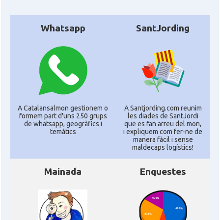
CAMON
Catalans a RENNES
Whatsapp
SantJording
CAMON
Catalans a Rouen
CAMON
Catalans a STRASBOURG
CAMON
Catalans a Toulouse
A Catalansalmon gestionem o
A Santjording.com reunim
formem part d'uns 250 grups
les diades de SantJordi
de whatsapp, geogràfics i
que es fan arreu del mon,
temàtics
i expliquem com fer-ne de
CAMON
Catalans a TROYES
manera fàcil i sense
maldecaps logí­stics!
Ateneu Català de l'Eurodistrict
Casal
Mainada
Enquestes
Strasbourg-Ortenau
Casal Català de Grenoble (Maison de
Casal
Catalogne)