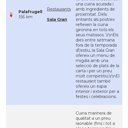
una cuina acurada i
Restaurants
amb ingredients de
Palafrugell
proximitat. Dels
156 km
Sala Gran
entrants als postres
reflexen la cuina
gironina en tots els
seus matissos. \r\nEls
dies entre setmana
fora de la temporada
d\'estiu, la Sala Gran
ofereix un menu de
migdia amb una
selecció de plats de la
carta i per un preu
molt competitiu.\r\nEl
restaurant també
ofereix un espai
interior i exterior per a
festes i celebracions.
Cuina marinera de
qualitat a un preu
raonable (fins i tot a