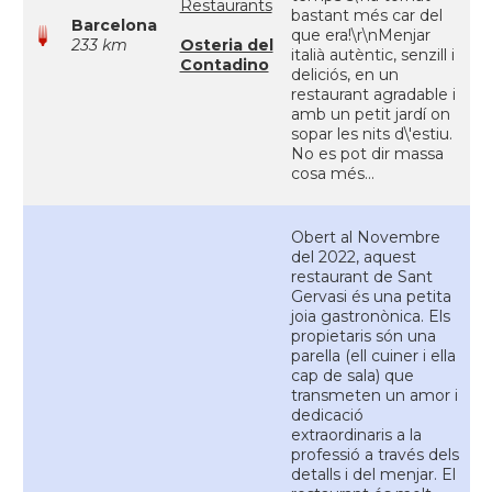
Restaurants
bastant més car del
Barcelona
que era!\r\nMenjar
233 km
Osteria del
italià autèntic, senzill i
Contadino
deliciós, en un
restaurant agradable i
amb un petit jardí on
sopar les nits d\'estiu.
No es pot dir massa
cosa més...
Obert al Novembre
del 2022, aquest
restaurant de Sant
Gervasi és una petita
joia gastronònica. Els
propietaris són una
parella (ell cuiner i ella
cap de sala) que
transmeten un amor i
dedicació
extraordinaris a la
professió a través dels
detalls i del menjar. El