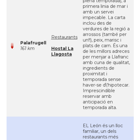
plena temporada), a
primera linia de mar i
amb un servei
impecable. La carta
inclou des de
verdures de la regió a
arrossos (també per
Restaurants
un!!), peix, marisc i
Palafrugell
plats de carn. És una
161 km
Hostal La
de les millors adreces
Llagosta
per menjar a Llafranc
amb cuna de qualitat,
ingredients de
proximitat i
temporada sense
haver-se d\'hipotecar.
Imprescindible
reservar amb
anticipació en
temporada alta.
EL León és un lloc
familiar, un dels
restaurants més