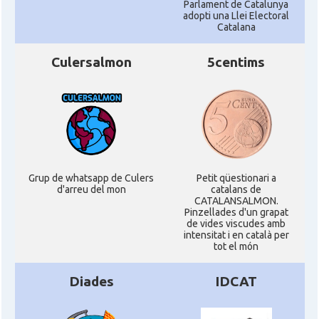
Parlament de Catalunya
Consolat
Consolat general a Pau
adopti una Llei Electoral
Catalana
Consolat
Consolat general a Perpinyà
Culersalmon
5centims
Consolat
Consolat general a Strasbourg
Consolat
Consolat general a Toulouse
Ambaixada
Ambaixada espanyola a França
Grup de whatsapp de Culers
Petit qüestionari a
d'arreu del mon
catalans de
* + ambaixades i consolats
CATALANSALMON.
Pinzellades d'un grapat
de vides viscudes amb
intensitat i en català per
tot el món
Diades
IDCAT