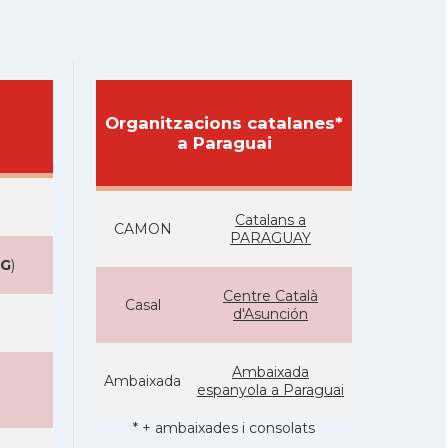
Organitzacions catalanes*
a Paraguai
Catalans a
CAMON
PARAGUAY
YG
)
Centre Català
Casal
d'Asunción
Ambaixada
Ambaixada
espanyola a Paraguai
* + ambaixades i consolats