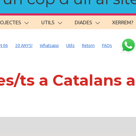
ROJECTES
UTILS
DIADES
XERREM?
N 06
20 ANYS!
Whatsapp
Utils
Retorn
FAQs
s/ts a Catalans