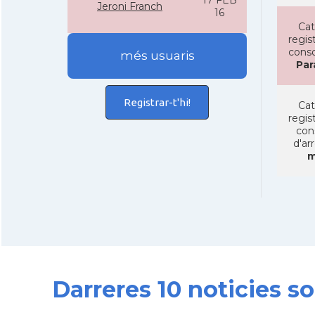
17 FEB
Jeroni Franch
16
Cat
regist
conso
més usuaris
Par
Registrar-t'hi!
Cat
regist
con
d'ar
m
Darreres 10 noticies