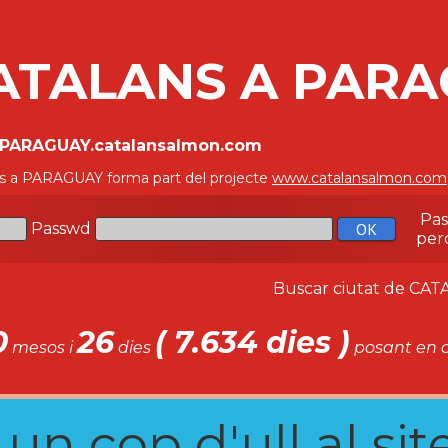
ATALANS A PAR
//PARAGUAY.catalansalmon.com
s a PARAGUAY forma part del projecte
www.catalansalmon.com
Pa
Passwd
per
Buscar ciutat de C
0
26
( 7.634 dies )
mesos i
dies
posant en c
n cop d'ull al site