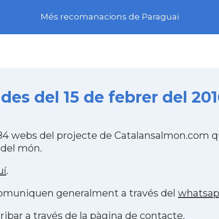
Més recomanacions de Paraguai
es del 15 de febrer del 201
4 webs del projecte de Catalansalmon.com qu
 del món.
uí
.
 comuniquen generalment a través del
whatsa
ribar a través de la
pàgina de contacte
.