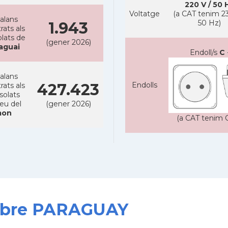
220 V / 50 
Voltatge
(a CAT tenim 23
alans
50 Hz)
1.943
rats als
lats de
(gener 2026)
aguai
Endoll/s
C
alans
427.423
Endolls
rats als
solats
reu del
(gener 2026)
on
(a CAT tenim C
 sobre PARAGUAY