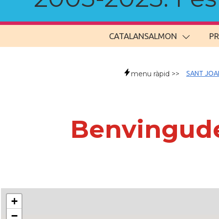
CATALANSALMON
P
menu ràpid >>
SANT JOA
Benvingude
+
−