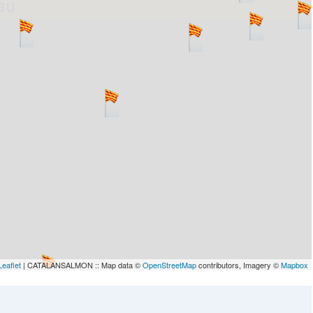
lau
Leaflet
| CATALANSALMON :: Map data ©
OpenStreetMap
contributors, Imagery ©
Mapbox