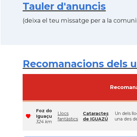
Tauler d'anuncis
(deixa el teu missatge per a la comunit
Recomanacions dels u
Recomana
Foz do
Llocs
Cataractes
Un dels llo
Iguaçu
fantàstics
de IGUAZÚ
una des de
324 km