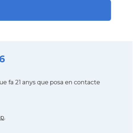
6
e fa 21 anys que posa en contacte
pp
.