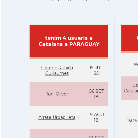
tenim 4 usuaris a
Catalans a PARAGUAY
W
Llorenç Rubió i
15 JUL
Guillaumet
25
Us
Catal
06 SET
Toni Oliver
18
19 AGO
Arrate Urdapilleta
18
Data 