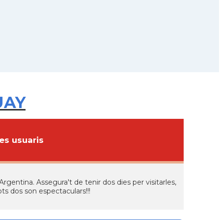
UAY
s usuaris
Argentina. Assegura't de tenir dos dies per visitarles,
ots dos son espectaculars!!!