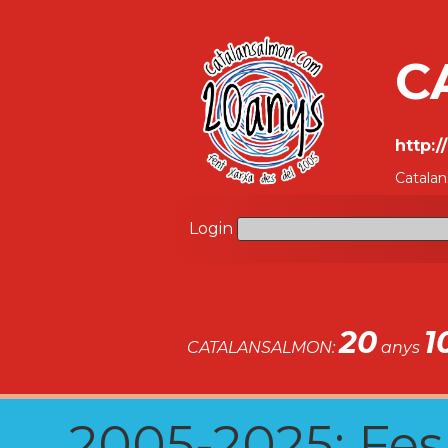
C
http:
Catalan
Login
20
1
CATALANSALMON:
anys
2005-2025: Fes u