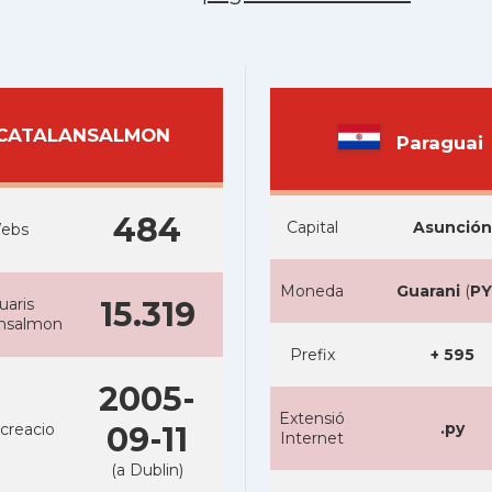
CATALANSALMON
Paraguai
484
Capital
Asunción
ebs
Moneda
Guarani
(
P
uaris
15.319
ansalmon
Prefix
+ 595
2005-
Extensió
.py
creacio
09-11
Internet
(a Dublin)