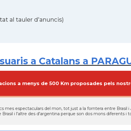
at al tauler d'anuncis)
suaris a Catalans a PARAG
cions a menys de 500 Km proposades pels nostre
cs mes espectaculars del mon, tot just a la forntera entre Brasil i 
 Brasil i l'altre des d'argentina perque son dos mons diferents i t