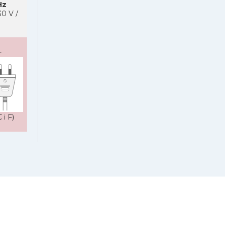
Hz
0 V /
-
 i F)