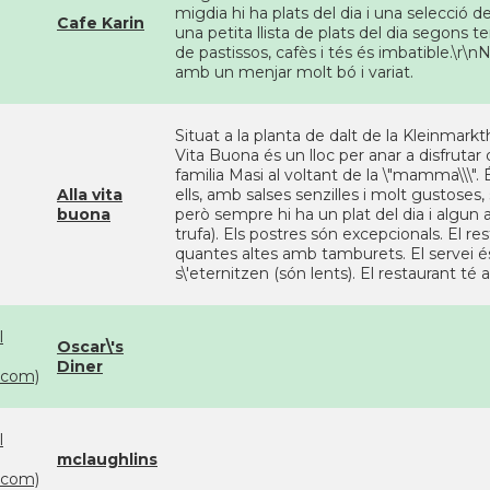
migdia hi ha plats del dia i una selecció 
Cafe Karin
una petita llista de plats del dia segons t
de pastissos, cafès i tés és imbatible.\r\
amb un menjar molt bó i variat.
Situat a la planta de dalt de la Kleinmarkt
Vita Buona és un lloc per anar a disfrutar
familia Masi al voltant de la \"mamma\\\".
Alla vita
ells, amb salses senzilles i molt gustoses
buona
però sempre hi ha un plat del dia i algu
trufa). Els postres són excepcionals. El re
quantes altes amb tamburets. El servei és
s\'eternitzen (són lents). El restaurant té 
l
Oscar\'s
Diner
com)
l
mclaughlins
com)