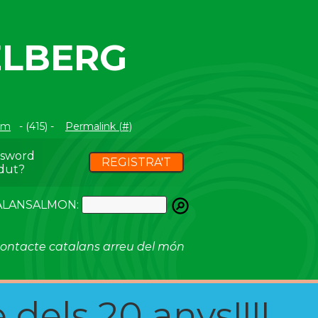
ELBERG
om
- (415) -
Permalink (#)
ssword
REGISTRA'T
dut?
ATALANSALMON:
ontacte catalans arreu del món
 dels 20 anys!!!!