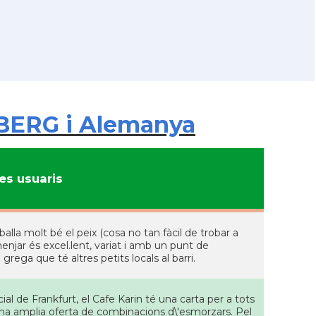
LBERG i Alemanya
s usuaris
lla molt bé el peix (cosa no tan fàcil de trobar a
enjar és excel.lent, variat i amb un punt de
 grega que té altres petits locals al barri.
ial de Frankfurt, el Cafe Karin té una carta per a tots
a una amplia oferta de combinacions d\'esmorzars. Pel