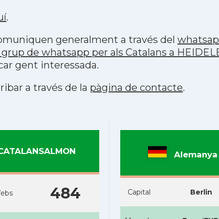
uí
.
 comuniquen generalment a través del
whatsa
 grup de whatsapp per als Catalans a HEIDE
car gent interessada.
ribar a través de la
pàgina de contacte
.
CATALANSALMON
Alemanya
484
Capital
Berlin
ebs