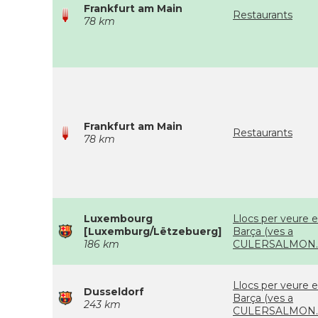
Frankfurt am Main
Restaurants
78 km
Frankfurt am Main
Restaurants
78 km
Luxembourg
Llocs per veure e
[Luxemburg/Lëtzebuerg]
Barça (ves a
186 km
CULERSALMON.
Llocs per veure e
Dusseldorf
Barça (ves a
243 km
CULERSALMON.