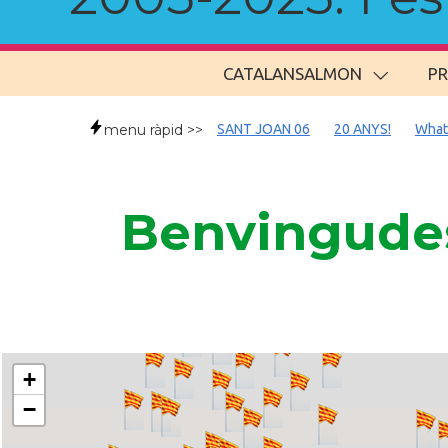
CATALANSALMON
P
menu ràpid >>
SANT JOAN 06
20 ANYS!
What
Benvingudes
+
−
..