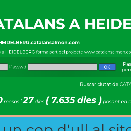
ATALANS A HEID
/HEIDELBERG.catalansalmon.com
s a HEIDELBERG forma part del projecte
www.catalansalmon.c
Pa
Passwd
per
Buscar ciutat de C
0
27
( 7.635 dies )
mesos i
dies
posant en c
n cop d'ull al site