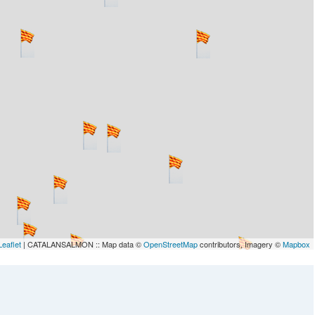
Leaflet
| CATALANSALMON :: Map data ©
OpenStreetMap
contributors, Imagery ©
Mapbox