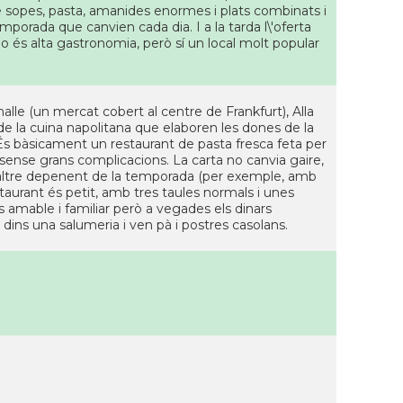
de sopes, pasta, amanides enormes i plats combinats i
emporada que canvien cada dia. I a la tarda l\'oferta
nNo és alta gastronomia, però sí un local molt popular
halle (un mercat cobert al centre de Frankfurt), Alla
 de la cuina napolitana que elaboren les dones de la
 És bàsicament un restaurant de pasta fresca feta per
, sense grans complicacions. La carta no canvia gaire,
n altre depenent de la temporada (per exemple, amb
staurant és petit, amb tres taules normals i unes
 amable i familiar però a vegades els dinars
a dins una salumeria i ven pà i postres casolans.