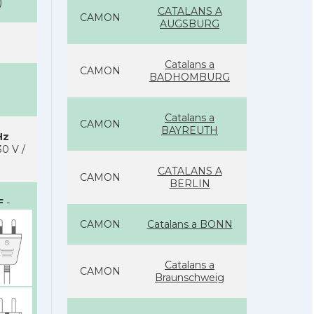
)
CATALANS A
CAMON
AUGSBURG
Catalans a
CAMON
BADHOMBURG
Catalans a
CAMON
BAYREUTH
Hz
0 V /
CATALANS A
CAMON
BERLIN
F
-
CAMON
Catalans a BONN
Catalans a
CAMON
Braunschweig