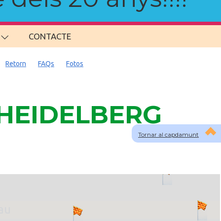
CONTACTE
Retorn
FAQs
Fotos
a HEIDELBERG
Tornar al capdamunt
lau