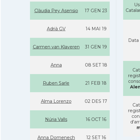
Us
Catal
Clàudia Pey Asensio
17 GEN 23
Adrià GV
14 MAI 19
Data 
Carmen van Klaveren
31 GEN 19
Anna
08 SET 18
Cat
regist
conso
Ruben Sarle
21 FEB 18
Ale
Alma Lorenzo
02 DES 17
Cat
regist
con
Núria Valls
16 OCT 16
d'ar
m
Anna Domenech
12 SET 16