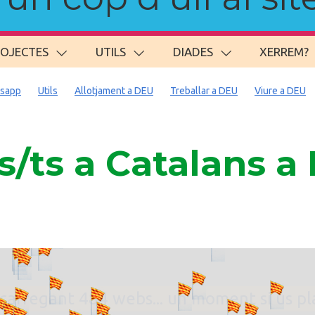
ROJECTES
UTILS
DIADES
XERREM?
sapp
Utils
Allotjament a DEU
Treballar a DEU
Viure a DEU
/ts a Catalans 
. carregant 484 webs... un moment si us p