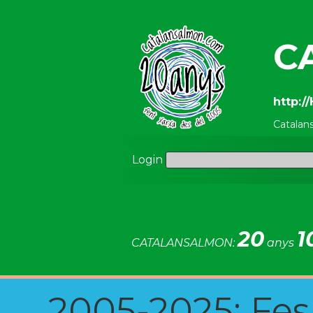
C
http:/
Catalan
Login
20
1
CATALANSALMON:
anys
2005-2025: Fes u