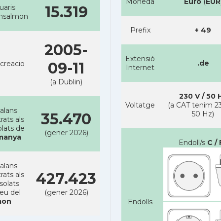
Moneda
Euro
(
EUR
uaris
15.319
ansalmon
Prefix
+ 49
2005-
Extensió
.de
creacio
09-11
Internet
(a Dublin)
230 V / 50 
Voltatge
(a CAT tenim 23
alans
50 Hz)
35.470
rats als
lats de
(gener 2026)
manya
Endoll/s
C / 
alans
427.423
rats als
solats
reu del
(gener 2026)
on
Endolls