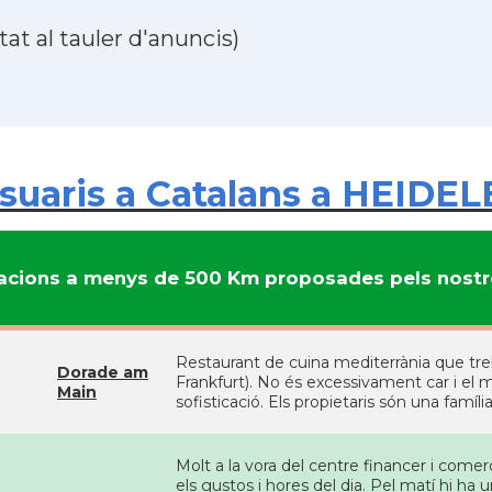
at al tauler d'anuncis)
suaris a Catalans a HEIDE
cions a menys de 500 Km proposades pels nostre
Restaurant de cuina mediterrània que treba
Dorade am
Frankfurt). No és excessivament car i el m
Main
sofisticació. Els propietaris són una família
Molt a la vora del centre financer i comerc
els gustos i hores del dia. Pel matí hi h