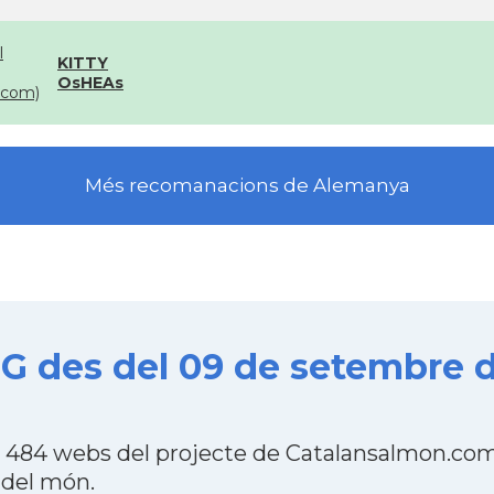
l
KITTY
OsHEAs
com)
Més recomanacions de Alemanya
 des del 09 de setembre d
484 webs del projecte de Catalansalmon.com 
 del món.