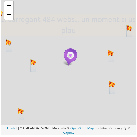
+
−
... carregant 484 webs... un moment si us
plau
Leaflet
| CATALANSALMON :: Map data ©
OpenStreetMap
contributors, Imagery ©
Mapbox