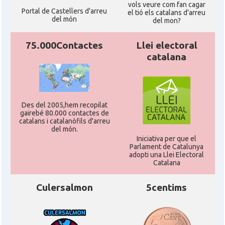
vols veure com fan cagar
Portal de Castellers d'arreu
el tió els catalans d'arreu
del món
del mon?
75.000Contactes
Llei electoral
catalana
Des del 2005,hem recopilat
gairebé 80.000 contactes de
catalans i catalanòfils d'arreu
del món.
Iniciativa per que el
Parlament de Catalunya
adopti una Llei Electoral
Catalana
Culersalmon
5centims