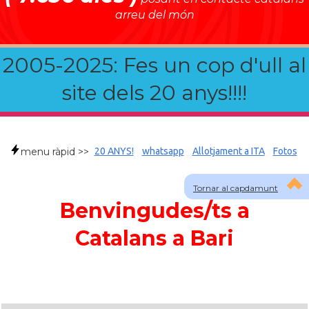
arreu del món
2005-2025: Fes un cop d'ull al
site dels 20 anys!!!!
menu ràpid >>
20 ANYS!
whatsapp
Allotjament a ITA
Fotos
Tornar al capdamunt
Benvingudes/ts a
Catalans a Bari