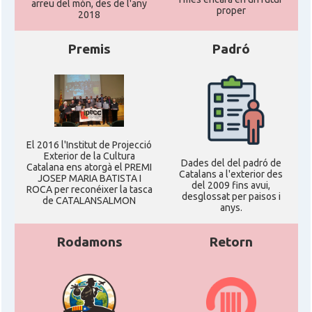
arreu del món, des de l'any
proper
2018
Premis
Padró
El 2016 l'Institut de Projecció
Exterior de la Cultura
Dades del del padró de
Catalana ens atorgà el PREMI
Catalans a l'exterior des
JOSEP MARIA BATISTA I
del 2009 fins avui,
ROCA per reconéixer la tasca
desglossat per paisos i
de CATALANSALMON
anys.
Rodamons
Retorn