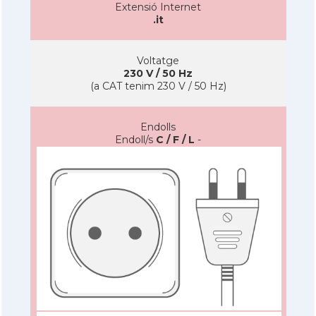
Extensió Internet
.it
Voltatge
230 V / 50 Hz
(a CAT tenim 230 V / 50 Hz)
Endolls
Endoll/s
C / F / L
-