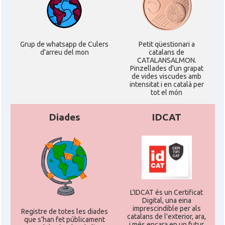
Grup de whatsapp de Culers
Petit qüestionari a
d'arreu del mon
catalans de
CATALANSALMON.
Pinzellades d'un grapat
de vides viscudes amb
intensitat i en català per
tot el món
Diades
IDCAT
L'IDCAT és un Certificat
Digital, una eina
imprescindible per als
Registre de totes les diades
catalans de l'exterior, ara,
que s'han fet públicament
i més encara en un futur