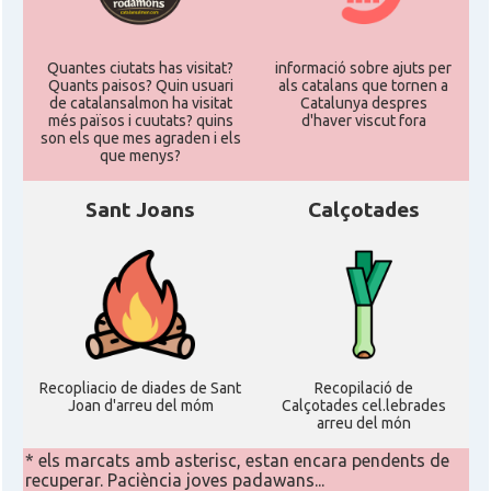
Quantes ciutats has visitat?
informació sobre ajuts per
Quants paisos? Quin usuari
als catalans que tornen a
de catalansalmon ha visitat
Catalunya despres
més països i cuutats? quins
d'haver viscut fora
son els que mes agraden i els
que menys?
Sant Joans
Calçotades
Recopliacio de diades de Sant
Recopilació de
Joan d'arreu del móm
Calçotades cel.lebrades
arreu del món
* els marcats amb asterisc, estan encara pendents de
recuperar. Paciència joves padawans...