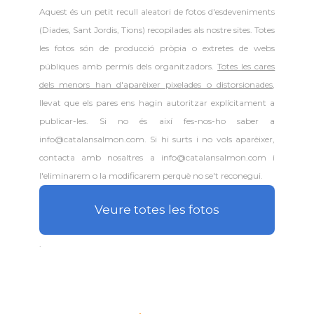
Aquest és un petit recull aleatori de
fotos d'esdeveniments
(Diades, Sant Jordis, Tions) recopilades als nostre sites. Totes
les fotos són de producció pròpia o extretes de webs
públiques amb permís dels organitzadors.
Totes les cares
dels menors han d'aparèixer pixelades o distorsionades
,
llevat que els pares ens hagin autoritzar explícitament a
publicar-les. Si no és així fes-nos-ho saber a
info@catalansalmon.com. Si hi surts i no vols aparèixer,
contacta amb nosaltres a info@catalansalmon.com i
l'eliminarem o la modificarem perquè no se't reconegui.
Veure totes les fotos
.