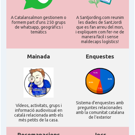
Consolat
Consolat general a Milano
A Catalansalmon gestionem o
A Santjording.com reunim
Consolat
Consolat general a Napoli
formem part d'uns 250 grups
les diades de SantJordi
de whatsapp, geogràfics i
que es fan arreu del mon,
temàtics
i expliquem com fer-ne de
Consolat
Consolat general a Roma
manera fàcil i sense
maldecaps logí­stics!
Ambaixada
Ambaixada espanyola a Itàlia
Mainada
Enquestes
* + ambaixades i consolats
Sistema d'enquestes amb
Ví­deos, activitats, grups i
preguntes relacionades
informació audiovisual en
amb la comunitat catalana
català relacionada amb els
de l'exterior
més petits de la casa.
Recomanacions
Jocs