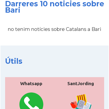
Darreres 10 noticies sobre
Bari
CAMON
Catalans a Treviso - Itàlia
CAMON
Catalans a VENEZIA
no tenim notícies sobre Catalans a Bari
Casal
Associació Catalans a Roma
Casal
Casal Català d'Itàlia
Útils
Acció
Oficina d'ACCIÓ a Milà
Delegació
Delegació del Govern a Itàlia
Whatsapp
SantJording
Consolat
Consolat general a Genova