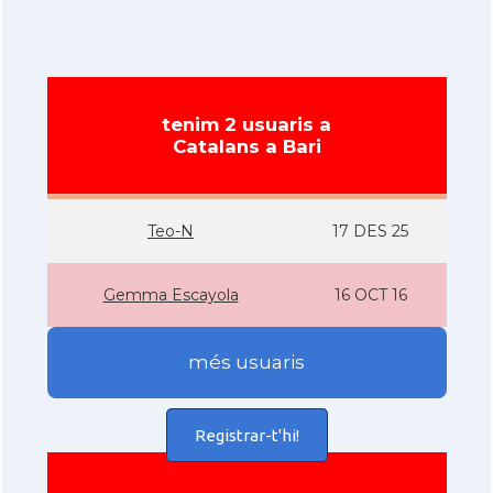
tenim 2 usuaris a
Catalans a Bari
Teo-N
17 DES 25
Gemma Escayola
16 OCT 16
més usuaris
Registrar-t'hi!