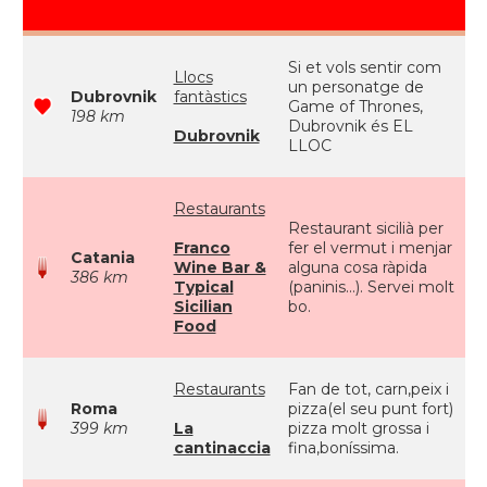
Si et vols sentir com
Llocs
un personatge de
Dubrovnik
fantàstics
Game of Thrones,
198 km
Dubrovnik és EL
Dubrovnik
LLOC
Restaurants
Restaurant sicilià per
Franco
fer el vermut i menjar
Catania
Wine Bar &
alguna cosa ràpida
386 km
Typical
(paninis...). Servei molt
Sicilian
bo.
Food
Restaurants
Fan de tot, carn,peix i
Roma
pizza(el seu punt fort)
399 km
La
pizza molt grossa i
cantinaccia
fina,boníssima.