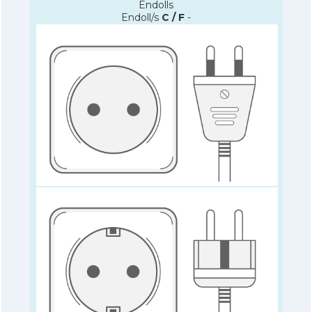
Endolls
Endoll/s
C / F
-