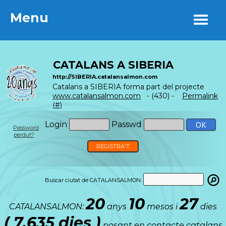
Menu
Menu
CATALANS A SIBERIA
http://SIBERIA.catalansalmon.com
Catalans a SIBERIA forma part del projecte
www.catalansalmon.com
- (430) -
Permalink
(#)
Login
Passwd
Password
perdut?
REGISTRA'T
Buscar ciutat de CATALANSALMON:
20
10
27
CATALANSALMON:
anys
mesos i
dies
( 7.635 dies )
posant en contacte catalans