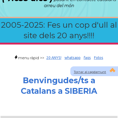
arreu del món
2005-2025: Fes un cop d'ull al
site dels 20 anys!!!!
menu ràpid >>
20 ANYS!
whatsapp
faqs
Fotos
Tornar al capdamunt
Benvingudes/ts a
Catalans a SIBERIA