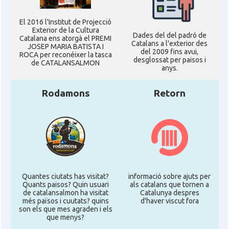
El 2016 l'Institut de Projecció
Exterior de la Cultura
Dades del del padró de
Catalana ens atorgà el PREMI
Catalans a l'exterior des
JOSEP MARIA BATISTA I
del 2009 fins avui,
ROCA per reconéixer la tasca
desglossat per paisos i
de CATALANSALMON
anys.
Rodamons
Retorn
Quantes ciutats has visitat?
informació sobre ajuts per
Quants paisos? Quin usuari
als catalans que tornen a
de catalansalmon ha visitat
Catalunya despres
més països i cuutats? quins
d'haver viscut fora
son els que mes agraden i els
que menys?