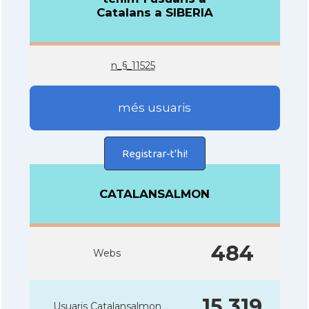
Catalans a SIBERIA
n_§_11525
més usuaris
Registrar-t'hi!
CATALANSALMON
484
Webs
15.319
Usuaris Catalansalmon