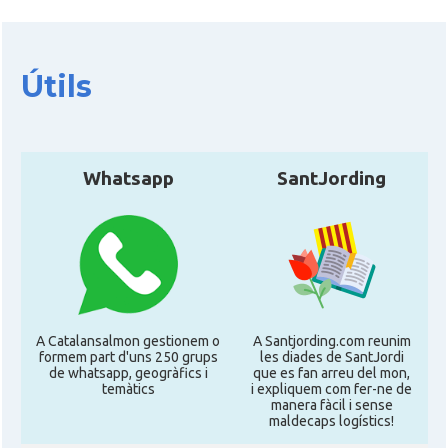
Útils
Whatsapp
SantJording
A Catalansalmon gestionem o
A Santjording.com reunim
formem part d'uns 250 grups
les diades de SantJordi
de whatsapp, geogràfics i
que es fan arreu del mon,
temàtics
i expliquem com fer-ne de
manera fàcil i sense
maldecaps logí­stics!