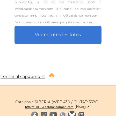
publicar-les. Si no és així fes-nos-ho saber a
info@catalansalmon.com. Si hi surts i no vols aparèixer,
contacta amb nosaltres a info@catalansalmon.com i
l'eliminarem o la modificarem perquè no se't reconegui.
Veure totes les fotos
.
Tornar al capdemunt
Catalans a SIBERIA (WEB:430 / CIUTAT: 3586) -
[Nseg: 3]
http://SIBERIA.catalansalmon.com