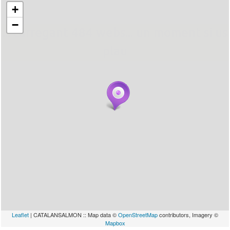
+
−
... carregant 484 webs... un moment si us
plau
Leaflet
| CATALANSALMON :: Map data ©
OpenStreetMap
contributors, Imagery ©
Mapbox